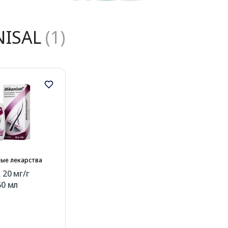
NISAL
(1)
ые лекарства
20 мг/г
60 мл