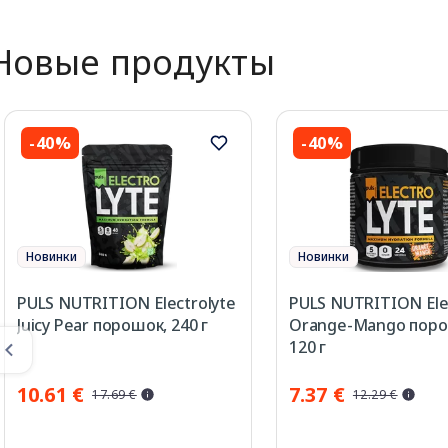
Новые продукты
-40%
-40%
Новинки
Новинки
PULS NUTRITION Electrolyte
PULS NUTRITION Ele
Juicy Pear порошок, 240 г
Orange-Mango поро
120 г
10.61 €
7.37 €
17.69 €
12.29 €