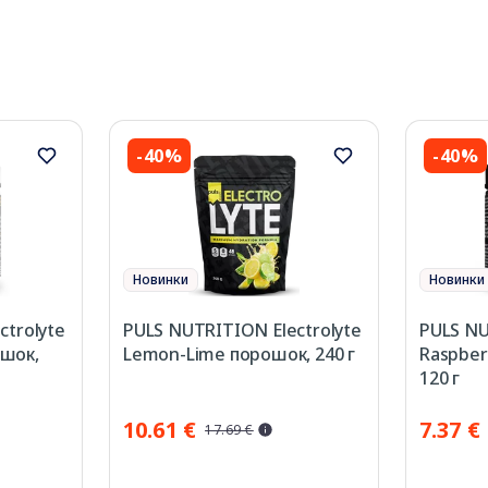
-40%
-40%
Новинки
Новинки
ctrolyte
PULS NUTRITION Electrolyte
PULS NU
шок,
Lemon-Lime порошок, 240 г
Raspber
120 г
10.61 €
7.37 €
17.69 €