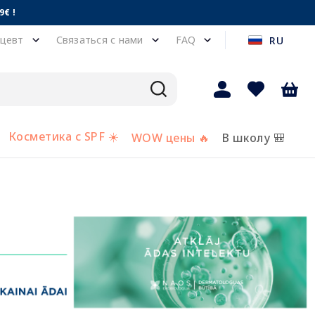
€ !
цевт
Связаться с нами
FAQ
RU
Косметика с SPF ☀️
WOW цены 🔥
В школу 🎒