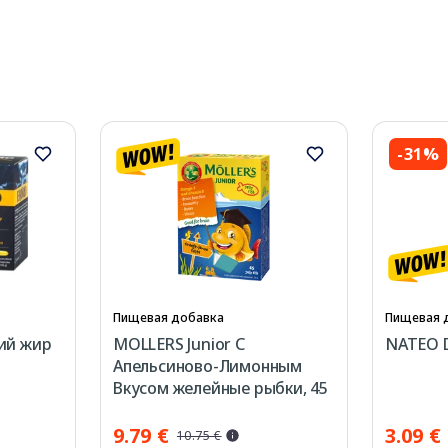
-31%
Пищевая добавка
Пищевая 
ий жир
MOLLERS Junior C
NATEO D
Апельсиново-Лимонным
Вкусом желейные рыбки, 45
шт.
9.79 €
3.09 €
10.75 €