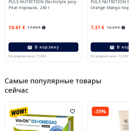
PULS NUTRITION Electrolyte Juicy
PULS NUTRITION Ele
Pear порошок, 240 г
Orange-Mango поро
10.61 €
7.37 €
17.69 €
12.29 €
В корзину
В кор
Регулярная цена: 17.69 €
Регулярная цена: 12.29 €
Page 1 of 10
Самые популярные товары
сейчас
-35%