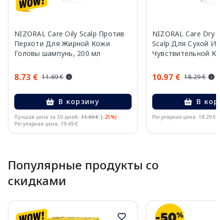
NIZORAL Care Oily Scalp Против
NIZORAL Care Dry &
Перхоти Для Жирной Кожи
Scalp Для Сухой И
Головы шампунь, 200 мл
Чувствительной К
шампунь, 200 мл
8.73 €
10.97 €
11.69 €
18.29 €
В корзину
В кор
Лучшая цена за 30 дней:
11.69 €
(-25%)
Регулярная цена: 18.29 €
Регулярная цена: 19.49 €
Page 1 of 10
Популярные продукты со
скидками