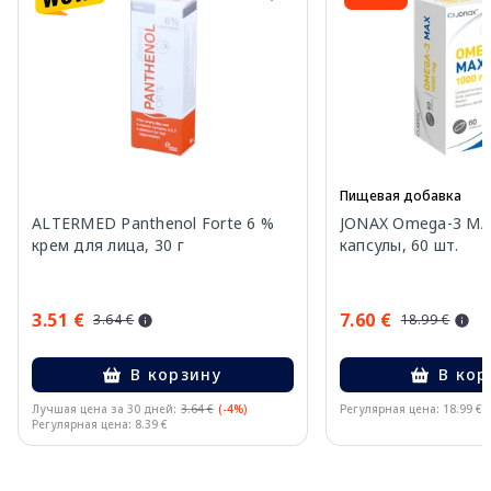
Пищевая добавка
ALTERMED Panthenol Forte 6 %
JONAX Omega-3 MA
крем для лица, 30 г
капсулы, 60 шт.
3.51 €
7.60 €
3.64 €
18.99 €
В корзину
В кор
Лучшая цена за 30 дней:
3.64 €
(-4%)
Регулярная цена: 18.99 €
Регулярная цена: 8.39 €
Page 1 of 11