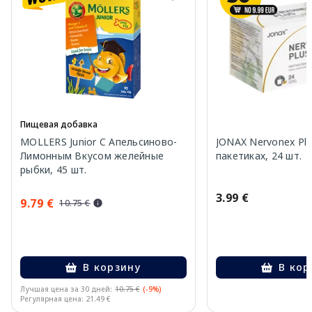
Пищевая добавка
MOLLERS Junior C Апельсиново-
JONAX Nervonex Plu
Лимонным Вкусом желейные
пакетиках, 24 шт.
рыбки, 45 шт.
3.99 €
9.79 €
10.75 €
В корзину
В кор
Лучшая цена за 30 дней:
10.75 €
(-9%)
Регулярная цена: 21.49 €