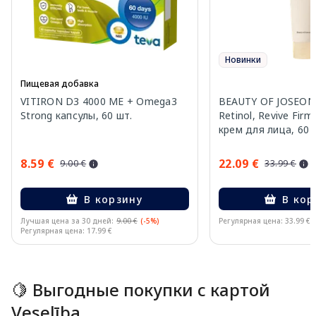
Новинки
Пищевая добавка
VITIRON D3 4000 МЕ + Omega3
BEAUTY OF JOSEON 
Strong капсулы, 60 шт.
Retinol, Revive Firm
крем для лица, 60 
8.59 €
22.09 €
9.00 €
33.99 €
В корзину
В кор
Лучшая цена за 30 дней:
9.00 €
(-5%)
Регулярная цена: 33.99 €
Регулярная цена: 17.99 €
Page 1 of 15
🍋 Выгодные покупки с картой
Veselība