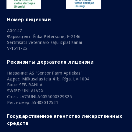
Номер лицензии
A00147
Фармацевт: Ērika Pētersone, F-2146
Sertifikāts veterināro zāļu izplatīšanai
V-1511-25
Реквизиты держателя лицензии
Название: AS "Sentor Farm Aptiekas"
Адрес: Mūkusalas iela 41b, Rīga, LV-1004
Банк: SEB BANLA
SWIFT: UNLALV2X
Счет: LV75UNLA0055000329325
Рег. номер: 55403012521
Государственное агентство лекарственных
средств