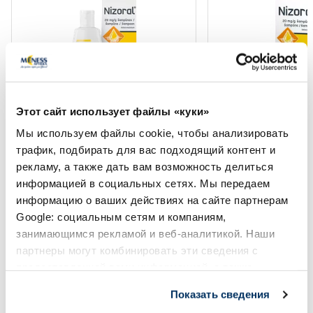
Этот сайт использует файлы «куки»
Безрецептурные лекарства
Безрецептурные лека
Мы используем файлы cookie, чтобы анализировать
NIZORAL 20 мг/мл кетоконазола
NIZORAL 20 мг/мл 
трафик, подбирать для вас подходящий контент и
против перхоти шампунь, 60 мл
против перхоти ша
рекламу, а также дать вам возможность делиться
информацией в социальных сетях. Мы передаем
Цена
15.27 €
13.79 €
информацию о ваших действиях на сайте партнерам
Google: социальным сетям и компаниям,
занимающимся рекламой и веб-аналитикой. Наши
В корзину
В кор
партнеры могут комбинировать эти сведения с
Page 1 of 5
предоставленной вами информацией, а также
данными, которые они получили при использовании
Показать сведения
Солнечная защита летом ☀️
вами их сервисов.