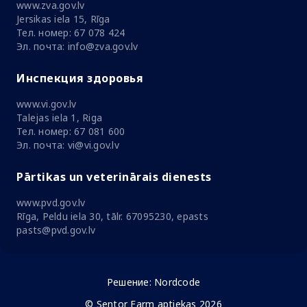
www.zva.gov.lv
Jersikas iela 15, Rīga
Тел. номер: 67 078 424
Эл. почта: info@zva.gov.lv
Инспекция здоровья
www.vi.gov.lv
Talejas iela 1, Riga
Тел. номер: 67 081 600
Эл. почта: vi@vi.gov.lv
Pārtikas un veterinārais dienests
www.pvd.gov.lv
Rīga, Peldu iela 30, tālr. 67095230, epasts
pasts@pvd.gov.lv
Решение:
Nordcode
© Sentor Farm aptiekas 2026