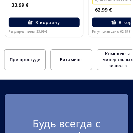
33.99 €
62.99 €
В корзину
В кор
Регулярная цена: 33.99 €
Регулярная цена: 62.99 €
Page 1 of 10
Комплексы
При простуде
Витамины
минеральных
веществ
Будь всегда с