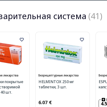
арительная система
(41)
е лекарства
Безрецептурные лекарства
Безре
тки покрытые
HELMINTOX 250 мг
ESPU
створимой
таблетки, 3 шт.
капс
 40 шт.
6.07 €
4.