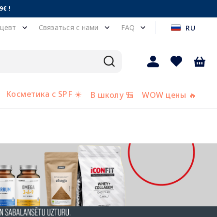
€ !
цевт
Связаться с нами
FAQ
RU
Косметика с SPF ☀️
В школу 🎒
WOW цены 🔥