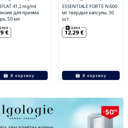
FLAT 41,2 mg/ml
ESSENTIALE FORTE N 600
ензия для приема
мг твердые капсулы, 30
рь, 50 мл
шт.
Цена
Цена
79 €
12.29 €
В корзину
В корзину