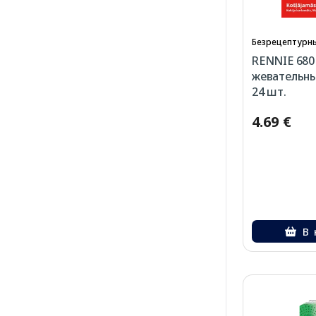
Безрецептурны
RENNIE 680
жевательны
24 шт.
4.69 €
В 