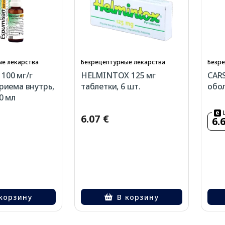
е лекарства
Безрецептурные лекарства
Безре
100 мг/г
HELMINTOX 125 мг
CARS
приема внутрь,
таблетки, 6 шт.
обол
0 мл
6.07 €
6.
корзину
В корзину