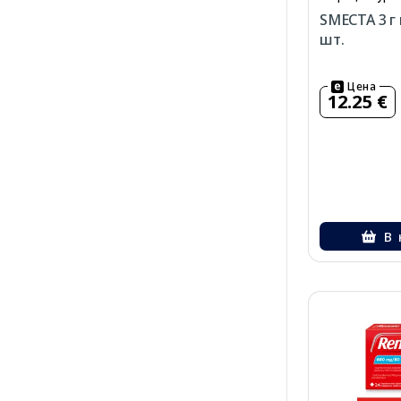
SMECTA 3 г 
шт.
Цена
12.25 €
В 