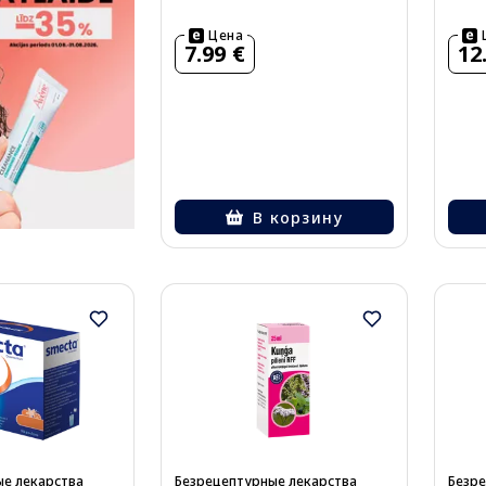
Цена
7.99 €
12
В корзину
е лекарства
Безрецептурные лекарства
Безре