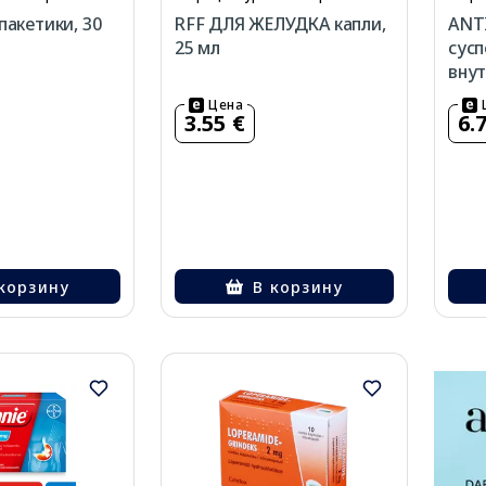
пакетики, 30
RFF ДЛЯ ЖЕЛУДКА капли,
ANTI
25 мл
сусп
внут
Цена
3.55 €
6.
корзину
В корзину