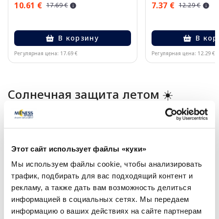
10.61 €
7.37 €
17.69 €
12.29 €
В корзину
В кор
Регулярная цена: 17.69 €
Регулярная цена: 12.29 €
Page 1 of 10
Солнечная защита летом ☀️
Более...
Этот сайт использует файлы «куки»
-60%
-60%
Мы используем файлы cookie, чтобы анализировать
трафик, подбирать для вас подходящий контент и
рекламу, а также дать вам возможность делиться
информацией в социальных сетях. Мы передаем
информацию о ваших действиях на сайте партнерам