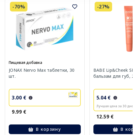
-70%
-27%
Пищевая добавка
JONAX Nervo Max таблетки, 30
BABE Lip&Cheek SP
шт.
бальзам для губ, 2
3.00 €
5.04 €
Лучшая цена за 30 дней
9.99 €
12.59 €
В корзину
В кор