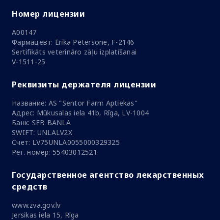
Номер лицензии
A00147
Фармацевт: Ērika Pētersone, F-2146
Sertifikāts veterināro zāļu izplatīšanai
V-1511-25
Реквизиты держателя лицензии
Название: AS "Sentor Farm Aptiekas"
Адрес: Mūkusalas iela 41b, Rīga, LV-1004
Банк: SEB BANLA
SWIFT: UNLALV2X
Счет: LV75UNLA0055000329325
Рег. номер: 55403012521
Государственное агентство лекарственных
средств
www.zva.gov.lv
Jersikas iela 15, Rīga