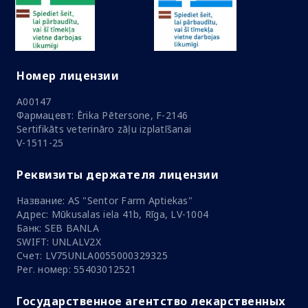
Номер лицензии
A00147
Фармацевт: Ērika Pētersone, F-2146
Sertifikāts veterināro zāļu izplatīšanai
V-1511-25
Реквизиты держателя лицензии
Название: AS "Sentor Farm Aptiekas"
Адрес: Mūkusalas iela 41b, Rīga, LV-1004
Банк: SEB BANLA
SWIFT: UNLALV2X
Счет: LV75UNLA0055000329325
Рег. номер: 55403012521
Государственное агентство лекарственных