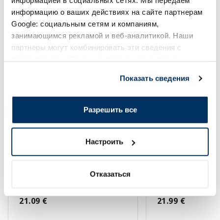
информацией в социальных сетях. Мы передаем
информацию о ваших действиях на сайте партнерам
Google: социальным сетям и компаниям,
-45%
-40%
занимающимся рекламой и веб-аналитикой. Наши
партнеры могут комбинировать эти сведения с
предоставленной вами информацией, а также
данными, которые они получили при использовании
Показать сведения
вами их сервисов.
Разрешить все
Пищевая добавка
MARIA Maternity крем, 200 мл
VITAMUN Probio 35 B
Настроить
капсулы, 20 шт.
Отказаться
11.60 €
13.19 €
21.09 €
21.99 €