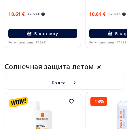
10.61 €
10.61 €
17.69 €
17.69 €
В корзину
В кор
Регулярная цена: 17.69 €
Регулярная цена: 17.69 €
Page 1 of 10
Солнечная защита летом ☀️
Более...
-18%