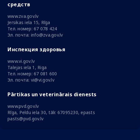
средств
www.zva.gov.lv
Jersikas iela 15, Rīga
Тел. номер: 67 078 424
Эл. почта: info@zva.gov.lv
Инспекция здоровья
www.vi.gov.lv
Talejas iela 1, Riga
Тел. номер: 67 081 600
Эл. почта: vi@vi.gov.lv
Pārtikas un veterinārais dienests
www.pvd.gov.lv
Rīga, Peldu iela 30, tālr. 67095230, epasts
pasts@pvd.gov.lv