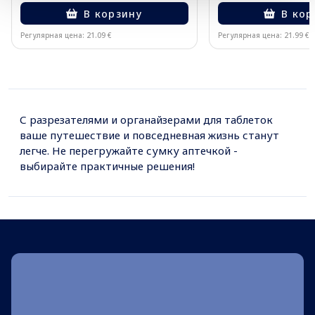
В корзину
В кор
Регулярная цена: 21.09 €
Регулярная цена: 21.99 €
Page 1 of 10
С разрезателями и органайзерами для таблеток
ваше путешествие и повседневная жизнь станут
легче. Не перегружайте сумку аптечкой -
выбирайте практичные решения!