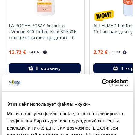
LA ROCHE-POSAY Anthelios
ALTERMED Pantheno
UVmune 400 Tinted Fluid SPF50+
15 бальзам для губ
солнцезащитное средство, 50
мл
13.72 €
2.72 €
14.84 €
3.30 €
В корзину
В кор
Лучшая цена за 30 дней:
14.84 €
(-8%)
Лучшая цена за 30 дней:
Регулярная цена: 26.99 €
Регулярная цена: 6.39 €
Page 1 of 10
Этот сайт использует файлы «куки»
🍋 Выгодные покупки с картой
Мы используем файлы cookie, чтобы анализировать
Veselība
трафик, подбирать для вас подходящий контент и
рекламу, а также дать вам возможность делиться
Более...