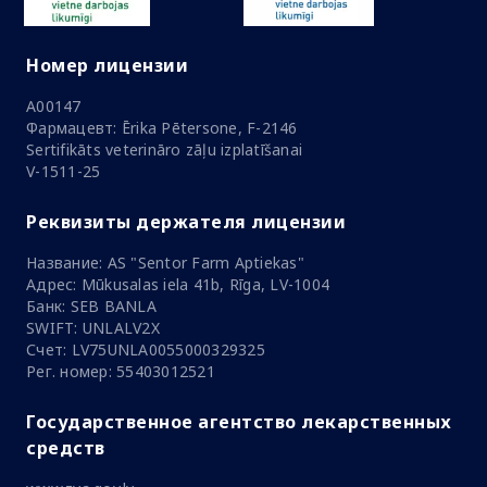
Номер лицензии
A00147
Фармацевт: Ērika Pētersone, F-2146
Sertifikāts veterināro zāļu izplatīšanai
V-1511-25
Реквизиты держателя лицензии
Название: AS "Sentor Farm Aptiekas"
Адрес: Mūkusalas iela 41b, Rīga, LV-1004
Банк: SEB BANLA
SWIFT: UNLALV2X
Счет: LV75UNLA0055000329325
Рег. номер: 55403012521
Государственное агентство лекарственных
средств