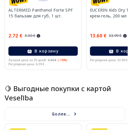
ALTERMED Panthenol Forte SPF
EUCERIN Kids Dry T
15 бальзам для губ, 1 шт.
крем-гель, 200 мл
2.72 €
13.60 €
3.30 €
33.99 €
В корзину
В кор
Лучшая цена за 30 дней:
3.30 €
(-18%)
Регулярная цена: 33.99 €
Регулярная цена: 6.39 €
Page 1 of 10
🍋 Выгодные покупки с картой
Veselība
Более...