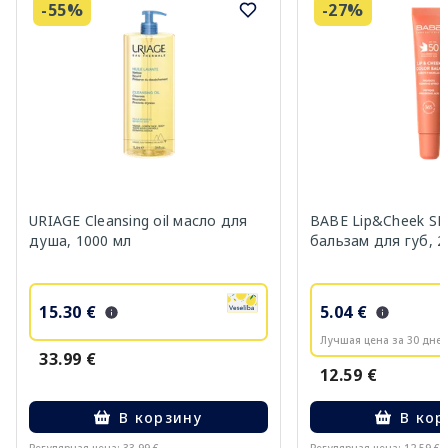
-55%
-27%
URIAGE Cleansing oil масло для
BABE Lip&Cheek SP
душа, 1000 мл
бальзам для губ, 2
15.30 €
5.04 €
Лучшая цена за 30 дней
33.99 €
12.59 €
В корзину
В кор