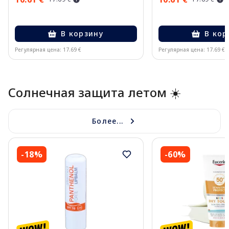
В корзину
В кор
Регулярная цена: 17.69 €
Регулярная цена: 17.69 €
Page 1 of 10
Солнечная защита летом ☀️
Более...
-18%
-60%