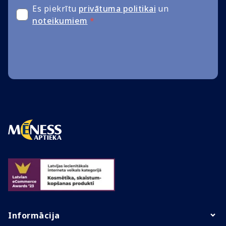
Es piekrītu
privātuma politikai
un
noteikumiem
*
Informācija