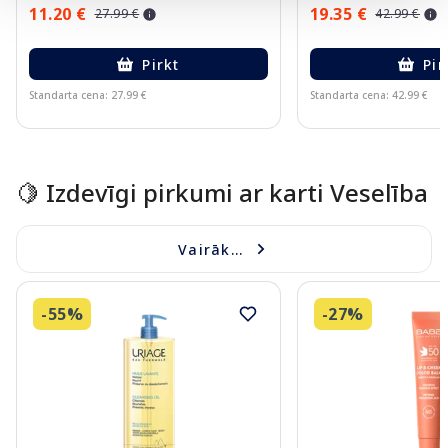
11.20 €
19.35 €
27.99 €
42.99 €
Pirkt
Pir
Standarta cena: 27.99 €
Standarta cena: 42.99 €
Page 1 of 10
🍋 Izdevīgi pirkumi ar karti Veselība
Vairāk...
-55%
-27%