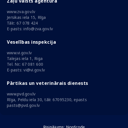
Zāļu valsts aģentūra
www.zva.gov.lv
Jersikas iela 15, Rīga
Tālr.: 67 078 424
E-pasts: info@zva.gov.lv
Veselības inspekcija
www.vi.gov.lv
Talejas iela 1, Riga
Tel. Nr.: 67 081 600
E-pasts: vi@vi.gov.lv
Pārtikas un veterinārais dienests
www.pvd.gov.lv
Rīga, Peldu iela 30, tālr. 67095230, epasts
pasts@pvd.gov.lv
Risinājums:
Nordcode