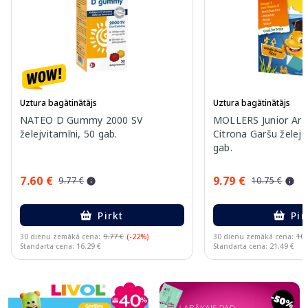
Uztura bagātinātājs
Uztura bagātinātājs
NATEO D Gummy 2000 SV
MOLLERS Junior Ar A
želejvitamīni, 50 gab.
Citrona Garšu želeja
gab.
7.60 €
9.79 €
9.77 €
10.75 €
Pirkt
Pir
30 dienu zemākā cena:
9.77 €
(-22%)
30 dienu zemākā cena:
10.
Standarta cena: 16.29 €
Standarta cena: 21.49 €
Page 1 of 10