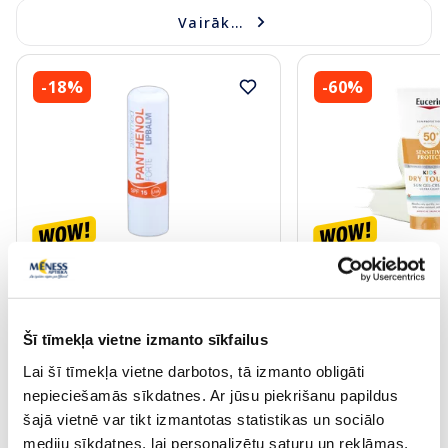
Vairāk...
-18%
-60%
ALTERMED Panthenol Forte SPF
EUCERIN Kids Dry T
15 lūpu balzams, 1 gab.
krēms-gels, 200 ml
Šī tīmekļa vietne izmanto sīkfailus
2.72 €
13.60 €
3.30 €
33.99 €
Lai šī tīmekļa vietne darbotos, tā izmanto obligāti
nepieciešamās sīkdatnes. Ar jūsu piekrišanu papildus
Pirkt
Pir
šajā vietnē var tikt izmantotas statistikas un sociālo
30 dienu zemākā cena:
3.30 €
(-18%)
Standarta cena: 33.99 €
mediju sīkdatnes, lai personalizētu saturu un reklāmas,