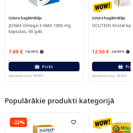
Uztura bagātinātājs
Uztura bagātinātājs
JONAX Omega-3 MAX 1000 mg
OCUTEIN Kristal kap
kapsulas, 60 gab.
7.60 €
12.50 €
18.99 €
24.99 €
Pirkt
Pir
Standarta cena: 18.99 €
Standarta cena: 24.99 €
Page 1 of 15
Populārākie produkti kategorijā
-22%