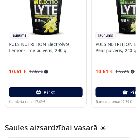
Jaunums
Jaunums
PULS NUTRITION Electrolyte
PULS NUTRITION Elec
Lemon-Lime pulveris, 240 g
Pear pulveris, 240 g
10.61 €
10.61 €
17.69 €
17.69 €
Pirkt
Pir
Standarta cena: 17.69 €
Standarta cena: 17.69 €
Page 1 of 10
Saules aizsardzībai vasarā ☀️