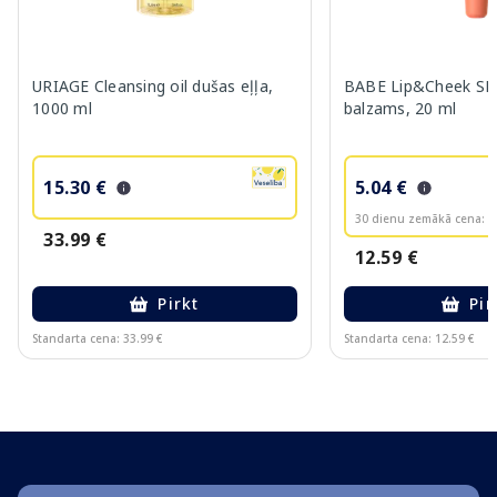
URIAGE Cleansing oil dušas eļļa,
BABE Lip&Cheek SPF
1000 ml
balzams, 20 ml
15.30 €
5.04 €
30 dienu zemākā cena:
6
33.99 €
12.59 €
Pirkt
Pir
Standarta cena: 33.99 €
Standarta cena: 12.59 €
Page 1 of 10