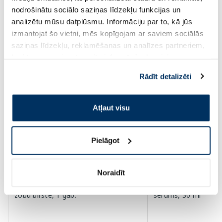
Standarta cena: 6.39 €
nodrošinātu sociālo saziņas līdzekļu funkcijas un
Page 1 of 10
analizētu mūsu datplūsmu. Informāciju par to, kā jūs
izmantojat šo vietni, mēs kopīgojam ar saviem sociālās
Augsti novērtēti kategorijā
saziņas līdzekļu, reklamēšanas un analīzes partneriem,
kuri to var apvienot ar citu informāciju, ko viņiem
sniedzat vai ko viņi apkopo, kad lietojat viņu
Rādīt detalizēti
-60%
-55%
pakalpojumus. Ja piekrītat šo papildu sīkdatņu
izmantošanai, lūdzu, atzīmējiet savu izvēli:
Atļaut visu
Pielāgot
Noraidīt
OCLEAN Ease Orange elektriskā
EUCERIN Sun Oil SP
zobu birste, 1 gab.
serums, 30 ml