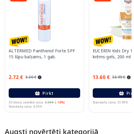
ALTERMED Panthenol Forte SPF
EUCERIN Kids Dry T
15 lūpu balzams, 1 gab.
krēms-gels, 200 ml
2.72 €
13.60 €
3.30 €
33.99 €
Pirkt
Pir
30 dienu zemākā cena:
3.30 €
(-18%)
Standarta cena: 33.99 €
Standarta cena: 6.39 €
Page 1 of 10
Augsti novērtēti kategorijā