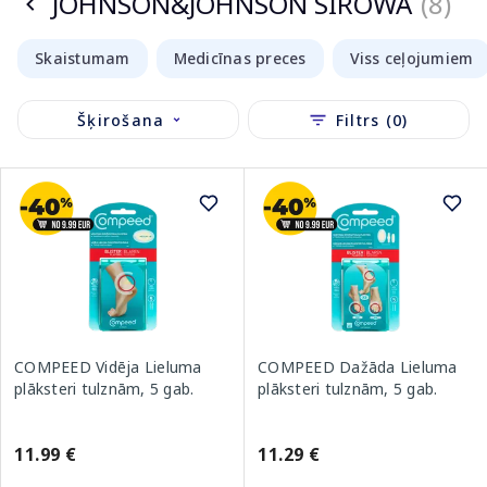
JOHNSON&JOHNSON SIROWA
(8)
Skaistumam
Medicīnas preces
Viss ceļojumiem
Šķirošana
Filtrs (0)
COMPEED Vidēja Lieluma
COMPEED Dažāda Lieluma
plāksteri tulznām, 5 gab.
plāksteri tulznām, 5 gab.
11.99 €
11.29 €