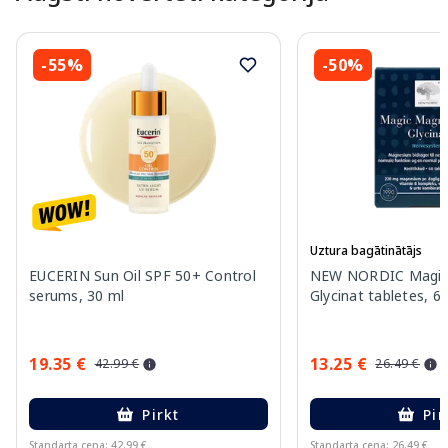
-55%
-50%
Uztura bagātinātājs
EUCERIN Sun Oil SPF 50+ Control
NEW NORDIC Magic
serums, 30 ml
Glycinat tabletes, 6
19.35 €
13.25 €
42.99 €
26.49 €
Pirkt
Pir
Standarta cena: 42.99 €
Standarta cena: 26.49 €