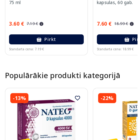
75 ml
kapsulas, 60 gab.
3.60 €
7.60 €
7.19 €
18.99 €
Pirkt
Pir
Standarta cena: 7.19 €
Standarta cena: 18.99 €
Page 1 of 15
Populārākie produkti kategorijā
-13%
-22%