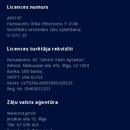
Licences numurs
A00147
Farmaceits: Ērika Pētersone, F-2146
Sertifikāts veterināro zāļu izplatīšanai
V-1511-25
Licences turētāja rekvizīti
Nosaukums: AS "Sentor Farm Aptiekas"
Adrese: Mūkusalas iela 41b, Rīga, LV-1004
Banka: SEB banka
SWIFT: UNLALV2X
Konts: LV75UNLA0055000329325
Reģ. Nr.: 55403012521
Zāļu valsts aģentūra
www.zva.gov.lv
Jersikas iela 15, Rīga
Tālr.: 67 078 424