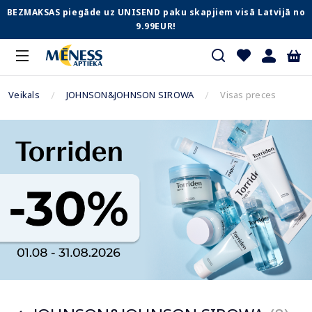
BEZMAKSAS piegāde uz UNISEND paku skapjiem visā Latvijā no
9.99EUR!
Veikals
JOHNSON&JOHNSON SIROWA
Visas preces