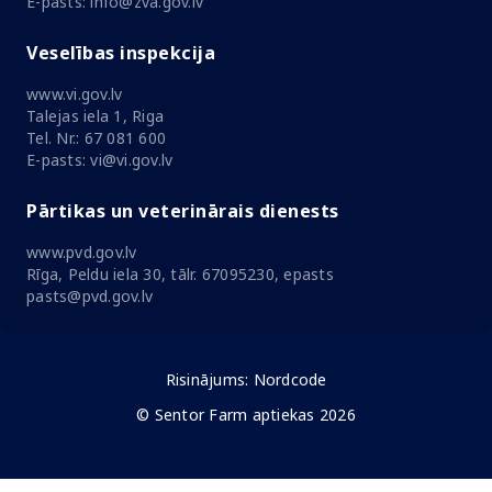
E-pasts: info@zva.gov.lv
Veselības inspekcija
www.vi.gov.lv
Talejas iela 1, Riga
Tel. Nr.: 67 081 600
E-pasts: vi@vi.gov.lv
Pārtikas un veterinārais dienests
www.pvd.gov.lv
Rīga, Peldu iela 30, tālr. 67095230, epasts
pasts@pvd.gov.lv
Risinājums:
Nordcode
© Sentor Farm aptiekas 2026