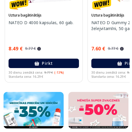
Uztura bagātinātājs
Uztura bagātinātājs
NATEO D 4000 kapsulas, 60 gab.
NATEO D Gummy 20
želejvitamīni, 50 gab
8.49 €
7.60 €
9.77 €
9.77 €
Pirkt
Pir
30 dienu zemākā cena:
9.77 €
(-13%)
30 dienu zemākā cena:
9.7
Standarta cena: 16.29 €
Standarta cena: 16.29 €
Page 1 of 10