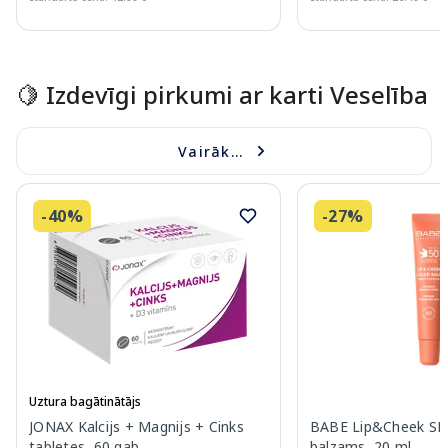
Page 1 of 10
🍋 Izdevīgi pirkumi ar karti Veselība
Vairāk...
-40%
-27%
Uztura bagātinātājs
JONAX Kalcijs + Magnijs + Cinks
BABE Lip&Cheek SPF
tabletes, 60 gab.
balzams, 20 ml