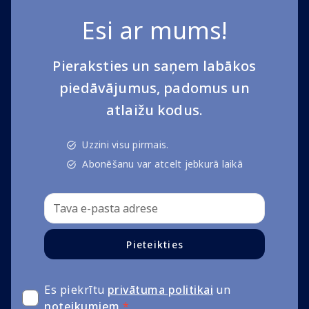
Esi ar mums!
Pieraksties un saņem labākos
piedāvājumus, padomus un
atlaižu kodus.
Uzzini visu pirmais.
Abonēšanu var atcelt jebkurā laikā
Pieteikties
Es piekrītu
privātuma politikai
un
noteikumiem
*