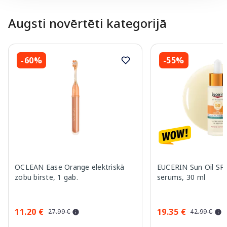
Augsti novērtēti kategorijā
-60%
-55%
OCLEAN Ease Orange elektriskā
EUCERIN Sun Oil SP
zobu birste, 1 gab.
serums, 30 ml
11.20 €
19.35 €
27.99 €
42.99 €