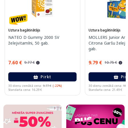
Uztura bagātinātājs
Uztura bagātinātājs
NATEO D Gummy 2000 SV
MOLLERS Junior Ar A
želejvitamīni, 50 gab.
Citrona Garšu želeja
gab.
7.60 €
9.79 €
9.77 €
10.75 €
Pirkt
Pir
30 dienu zemākā cena:
9.77 €
(-22%)
30 dienu zemākā cena:
10.
Standarta cena: 16.29 €
Standarta cena: 21.49 €
Page 1 of 10