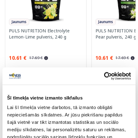
Jaunums
Jaunums
PULS NUTRITION Electrolyte
PULS NUTRITION Elec
Lemon-Lime pulveris, 240 g
Pear pulveris, 240 g
10.61 €
10.61 €
17.69 €
17.69 €
Pirkt
Pir
Standarta cena: 17.69 €
Standarta cena: 17.69 €
Page 1 of 10
Šī tīmekļa vietne izmanto sīkfailus
Lai šī tīmekļa vietne darbotos, tā izmanto obligāti
Saules aizsardzībai vasarā ☀️
nepieciešamās sīkdatnes. Ar jūsu piekrišanu papildus
šajā vietnē var tikt izmantotas statistikas un sociālo
mediju sīkdatnes, lai personalizētu saturu un reklāmas,
Vairāk...
nodrošinātu sociālo saziņas līdzekļu funkcijas un