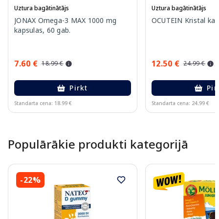
Uztura bagātinātājs
Uztura bagātinātājs
JONAX Omega-3 MAX 1000 mg
OCUTEIN Kristal kap
kapsulas, 60 gab.
7.60 €
12.50 €
18.99 €
24.99 €
Pirkt
Pir
Standarta cena: 18.99 €
Standarta cena: 24.99 €
Page 1 of 15
Populārākie produkti kategorijā
-22%