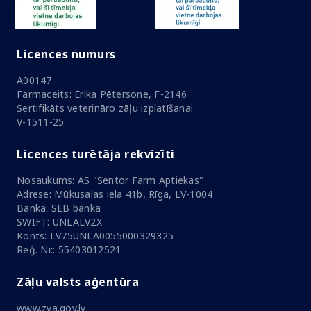
Licences numurs
A00147
Farmaceits: Ērika Pētersone, F-2146
Sertifikāts veterināro zāļu izplatīšanai
V-1511-25
Licences turētāja rekvizīti
Nosaukums: AS "Sentor Farm Aptiekas"
Adrese: Mūkusalas iela 41b, Rīga, LV-1004
Banka: SEB banka
SWIFT: UNLALV2X
Konts: LV75UNLA0055000329325
Reģ. Nr.: 55403012521
Zāļu valsts aģentūra
www.zva.gov.lv