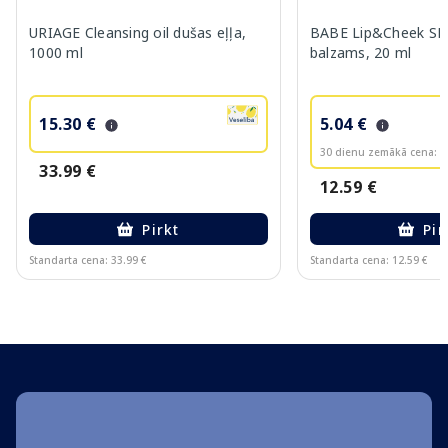
URIAGE Cleansing oil dušas eļļa,
BABE Lip&Cheek SPF
1000 ml
balzams, 20 ml
15.30 €
5.04 €
30 dienu zemākā cena:
6
33.99 €
12.59 €
Pirkt
Pir
Standarta cena: 33.99 €
Standarta cena: 12.59 €
Page 1 of 10