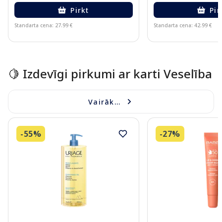
Pirkt
Pir
Standarta cena: 27.99 €
Standarta cena: 42.99 €
Page 1 of 10
🍋 Izdevīgi pirkumi ar karti Veselība
Vairāk...
-55%
-27%