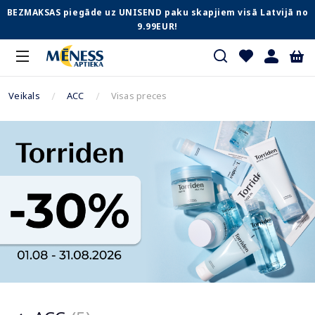
BEZMAKSAS piegāde uz UNISEND paku skapjiem visā Latvijā no
9.99EUR!
Veikals
ACC
Visas preces