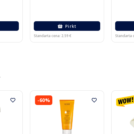
Pirkt
Standarta cena: 2.59 €
Standarta 
️
-60%