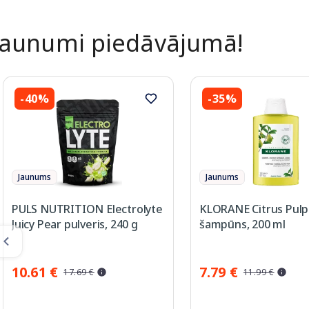
Jaunumi piedāvājumā!
-40%
-35%
Jaunums
Jaunums
PULS NUTRITION Electrolyte
KLORANE Citrus Pulp
Juicy Pear pulveris, 240 g
šampūns, 200 ml
10.61 €
7.79 €
17.69 €
11.99 €