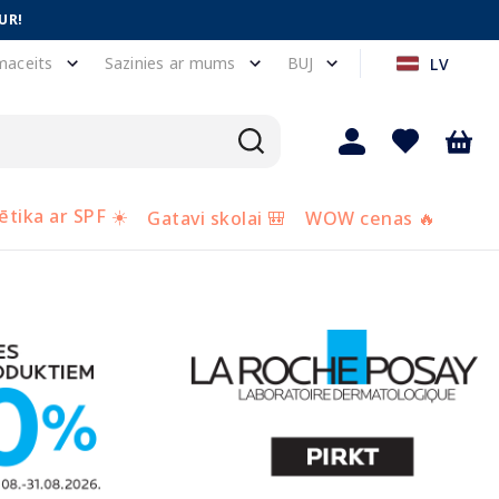
UR!
maceits
Sazinies ar mums
BUJ
LV
tika ar SPF ☀️
Gatavi skolai 🎒
WOW cenas 🔥