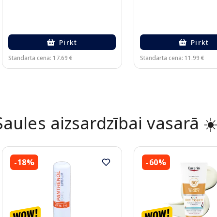
Pirkt
Pirkt
Standarta cena: 17.69 €
Standarta cena: 11.99 €
Page 1 of 2
Saules aizsardzībai vasarā ☀
-18%
-60%