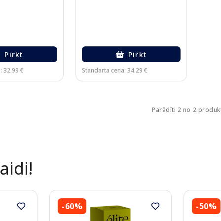
Pirkt
Pirkt
: 32.99 €
Standarta cena: 34.29 €
Parādīti 2 no 2 produ
aidi!
-60%
-50%