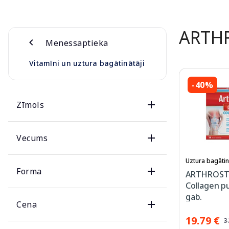
ARTH
Menessaptieka
Vitamīni un uztura bagātinātāji
-40%
Zīmols
Vecums
Uztura bagātin
Forma
ARTHROSTO
Collagen pu
gab.
Cena
19.79 €
3