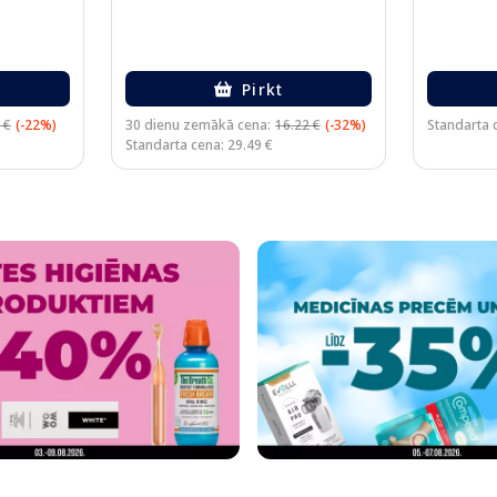
Pirkt
 €
(-22%)
30 dienu zemākā cena:
16.22 €
(-32%)
Standarta 
Standarta cena: 29.49 €