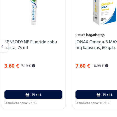
Uztura bagātinātājs
SENSODYNE Fluoride zobu
JONAX Omega-3 MAX
pasta, 75 ml
mg kapsulas, 60 gab.
3.60 €
7.60 €
7.19 €
18.99 €
Pirkt
Pirkt
Standarta cena: 7.19 €
Standarta cena: 18.99 €
Page 1 of 3