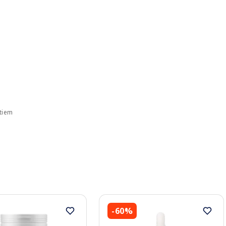
ktiem
-60%