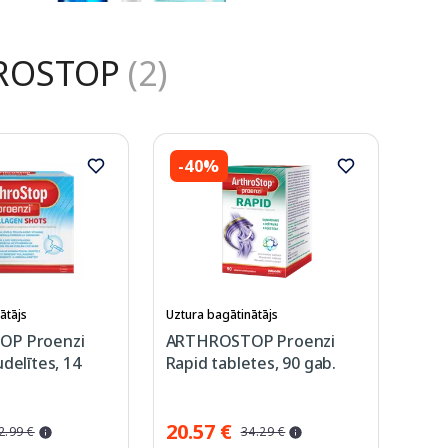
ROSTOP
(2)
-40%
ātājs
Uztura bagātinātājs
P Proenzi
ARTHROSTOP Proenzi
delītes, 14
Rapid tabletes, 90 gab.
20.57 €
2.99 €
34.29 €