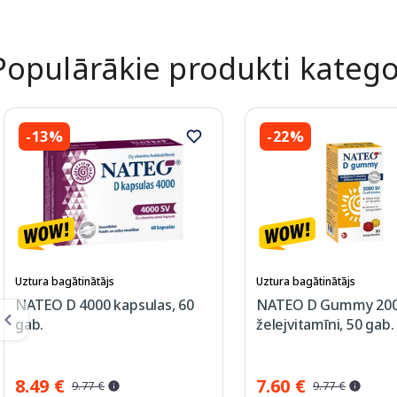
Populārākie produkti katego
-13%
-22%
Uztura bagātinātājs
Uztura bagātinātājs
NATEO D 4000 kapsulas, 60
NATEO D Gummy 200
gab.
želejvitamīni, 50 gab.
8.49 €
7.60 €
9.77 €
9.77 €