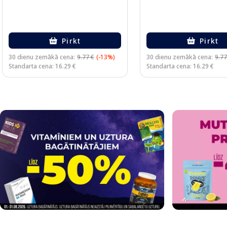
Pirkt
Pirkt
30 dienu zemākā cena:
9.77 €
(-13%)
30 dienu zemākā cena:
9.77
Standarta cena: 16.29 €
Standarta cena: 16.29 €
Page 1 of 2