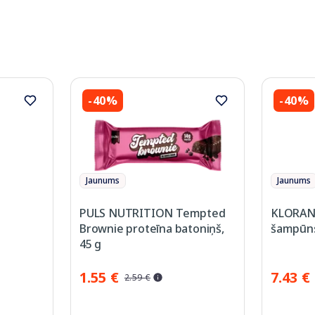
-40%
-40%
Jaunums
Jaunums
PULS NUTRITION Tempted
KLORANE
Brownie proteīna batoniņš,
šampūns
45 g
1.55 €
7.43 €
2.59 €