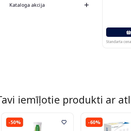
Kataloga akcija
Standarta cena
Tavi iemīļotie produkti ar atl
-50%
-60%