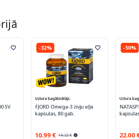
rijā
-32%
-50%
Uztura bagātinātājs
Uztura bag
0 SV
FJORD Omega-3 zivju eļļa
NATASPI
kapsulas, 80 gab.
kapsulas
10.99 €
22.00 
16.22 €