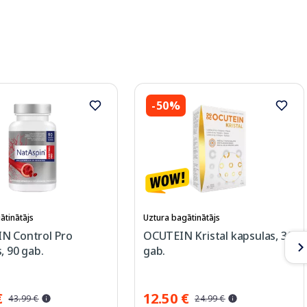
-50%
ātinātājs
Uztura bagātinātājs
N Control Pro
OCUTEIN Kristal kapsulas, 30
, 90 gab.
gab.
€
12.50 €
43.99 €
24.99 €