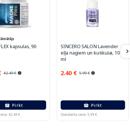
ātinātājs
EX kapsulas, 90
SINCERO SALON Lavender
eļļa nagiem un kutikulai, 10
ml
€
2.40 €
42.49 €
5.99 €
Pirkt
Pirkt
cena: 42.49 €
Standarta cena: 5.99 €