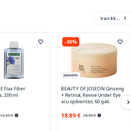
Vairāk...
-30%
Jaunums
 Flax Fiber
BEAUTY OF JOSEON Ginseng
, 200 ml
+ Retinal, Revive Under Eye
acu spilventiņi, 60 gab.
18.89 €
12.39 €
26.99 €