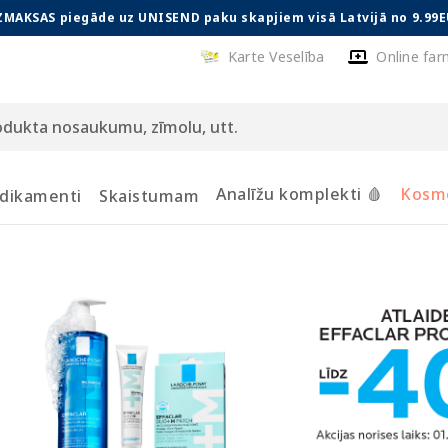
ZMAKSAS piegāde uz UNISEND paku skapjiem visā Latvijā no 9.99E
Karte Veselība
Online far
Analīžu komplekti 🩸
Kosmē
dikamenti
Skaistumam