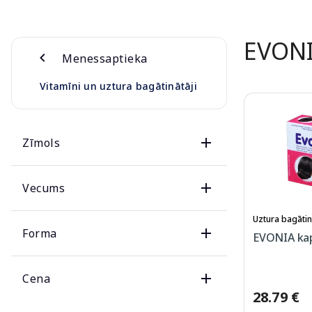
EVON
Menessaptieka
Vitamīni un uztura bagātinātāji
Zīmols
Vecums
Uztura bagātin
Forma
EVONIA kap
Cena
28.79 €