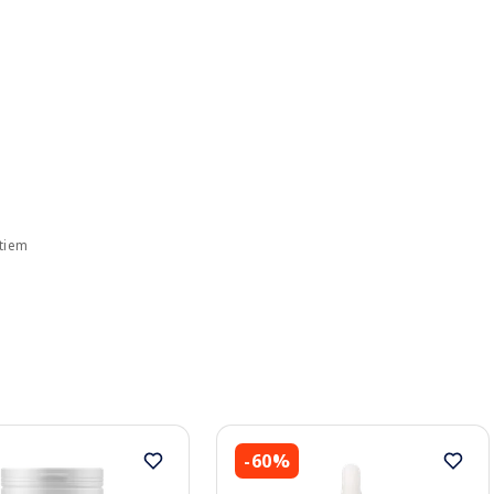
ktiem
-60%