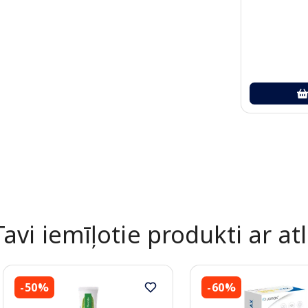
Tavi iemīļotie produkti ar atl
-50%
-60%