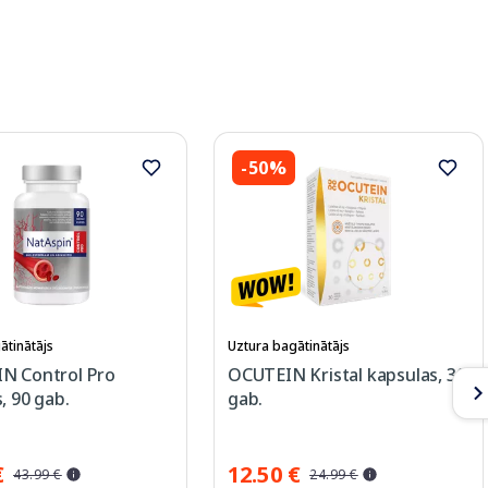
-50%
ātinātājs
Uztura bagātinātājs
N Control Pro
OCUTEIN Kristal kapsulas, 30
, 90 gab.
gab.
€
12.50 €
43.99 €
24.99 €