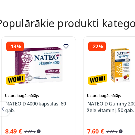
Populārākie produkti katego
-13%
-22%
Uztura bagātinātājs
Uztura bagātinātājs
NATEO D 4000 kapsulas, 60
NATEO D Gummy 200
gab.
želejvitamīni, 50 gab.
8.49 €
7.60 €
9.77 €
9.77 €