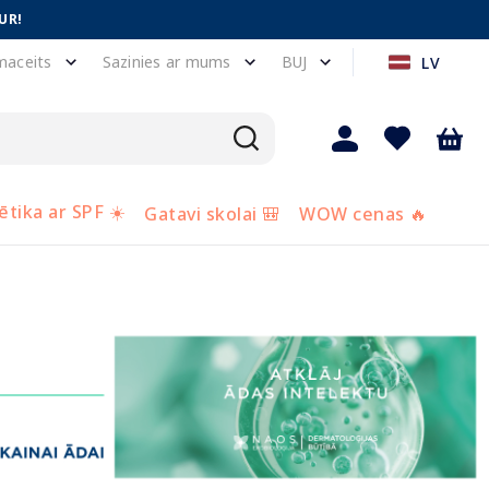
UR!
maceits
Sazinies ar mums
BUJ
LV
tika ar SPF ☀️
Gatavi skolai 🎒
WOW cenas 🔥