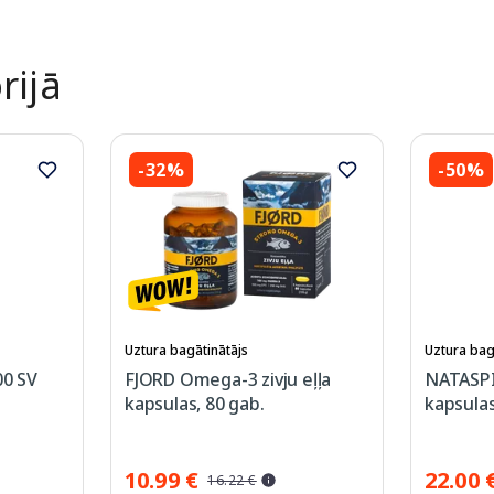
rijā
-32%
-50%
Uztura bagātinātājs
Uztura bag
0 SV
FJORD Omega-3 zivju eļļa
NATASPI
kapsulas, 80 gab.
kapsulas
10.99 €
22.00 
16.22 €