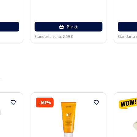
Pirkt
Standarta cena: 2.59 €
Standarta 
️
-60%