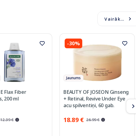
Vairāk...
-30%
Jaunums
 Flax Fiber
BEAUTY OF JOSEON Ginseng
, 200 ml
+ Retinal, Revive Under Eye
acu spilventiņi, 60 gab.
18.89 €
12.39 €
26.99 €