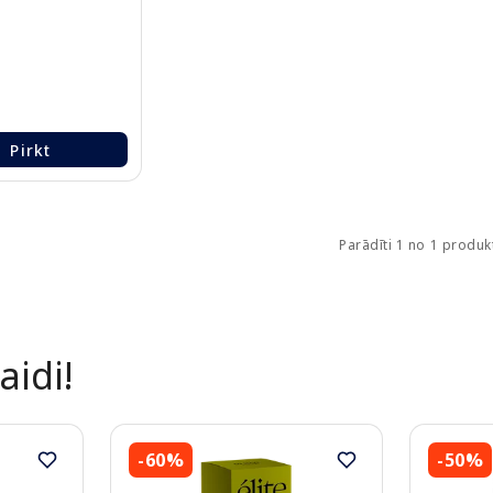
Pirkt
Parādīti 1 no 1 produ
aidi!
-60%
-50%