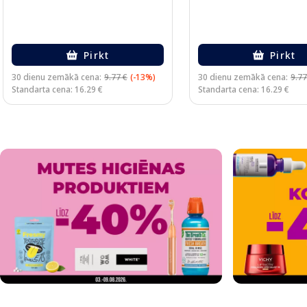
Pirkt
Pirkt
30 dienu zemākā cena:
9.77 €
(-13%)
30 dienu zemākā cena:
9.77
Standarta cena: 16.29 €
Standarta cena: 16.29 €
Page 1 of 2