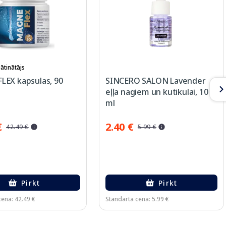
ātinātājs
EX kapsulas, 90
SINCERO SALON Lavender
eļļa nagiem un kutikulai, 10
ml
€
2.40 €
42.49 €
5.99 €
Pirkt
Pirkt
cena: 42.49 €
Standarta cena: 5.99 €