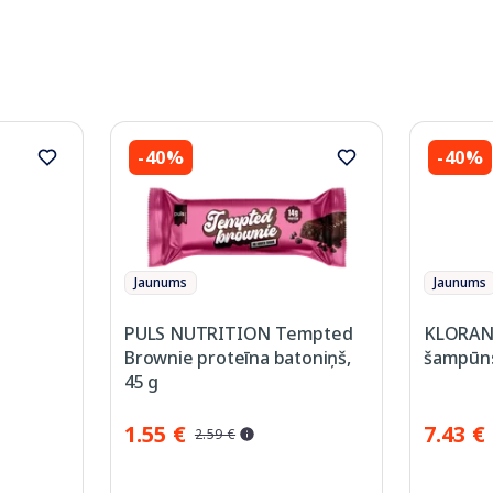
-40%
-40%
Jaunums
Jaunums
PULS NUTRITION Tempted
KLORANE
Brownie proteīna batoniņš,
šampūns
45 g
1.55 €
7.43 €
2.59 €