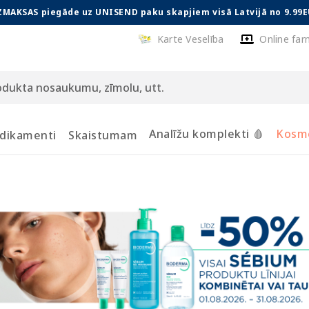
ZMAKSAS piegāde uz UNISEND paku skapjiem visā Latvijā no 9.99E
Karte Veselība
Online far
Analīžu komplekti 🩸
Kosmē
dikamenti
Skaistumam