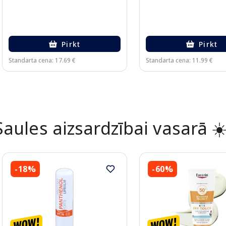
Pirkt
Pirkt
Standarta cena: 17.69 €
Standarta cena: 11.99 €
Page 1 of 2
Saules aizsardzībai vasarā ☀
-18%
-60%