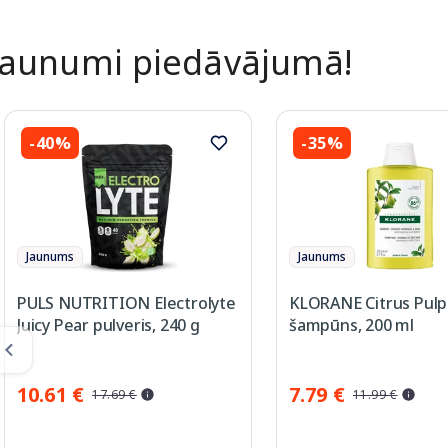
Jaunumi piedāvājumā!
-40%
-35%
Jaunums
Jaunums
PULS NUTRITION Electrolyte
KLORANE Citrus Pulp
Juicy Pear pulveris, 240 g
šampūns, 200 ml
10.61 €
7.79 €
17.69 €
11.99 €