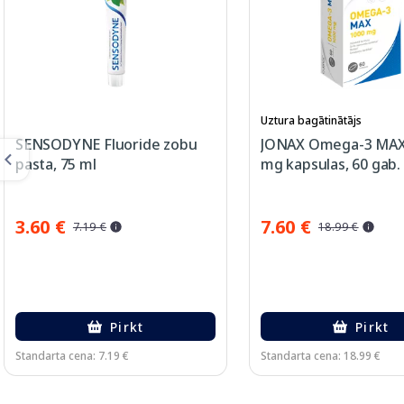
Uztura bagātinātājs
SENSODYNE Fluoride zobu
JONAX Omega-3 MAX
pasta, 75 ml
mg kapsulas, 60 gab.
3.60 €
7.60 €
7.19 €
18.99 €
Pirkt
Pirkt
Standarta cena: 7.19 €
Standarta cena: 18.99 €
Page 1 of 3