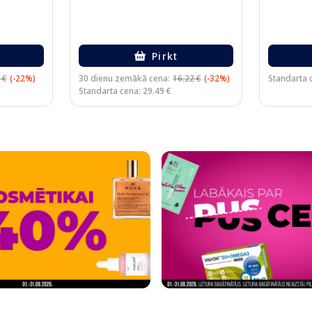
Pirkt
 €
(-22%)
30 dienu zemākā cena:
16.22 €
(-32%)
Standarta 
Standarta cena: 29.49 €