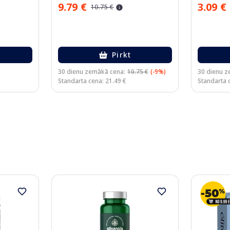
9.79 €
3.09 €
10.75 €
Pirkt
30 dienu zemākā cena:
10.75 €
(-9%)
30 dienu z
Standarta cena: 21.49 €
Standarta c