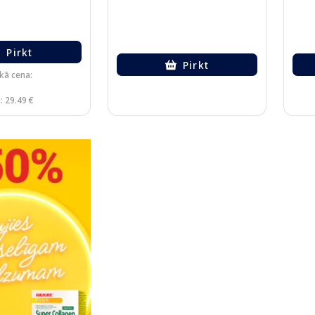
Pirkt
Pirkt
kā cena:
: 29.49 €