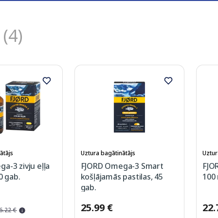
(4)
ātājs
Uztura bagātinātājs
Uztur
a-3 zivju eļļa
FJORD Omega-3 Smart
FJOR
0 gab.
košļājamās pastilas, 45
100
gab.
25.99 €
22.
6.22 €