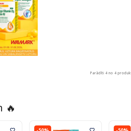
Parādīti 4 no 4 produ
m 🔥
-50%
-50%