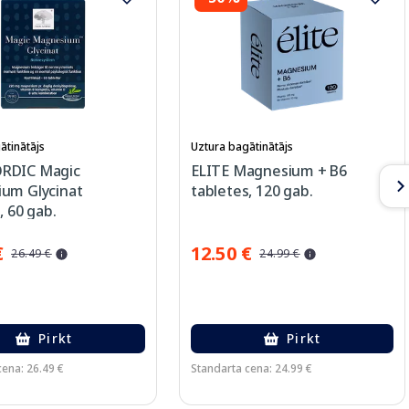
ātinātājs
Uztura bagātinātājs
RDIC Magic
ELITE Magnesium + B6
um Glycinat
tabletes, 120 gab.
, 60 gab.
€
12.50 €
26.49 €
24.99 €
Pirkt
Pirkt
cena: 26.49 €
Standarta cena: 24.99 €