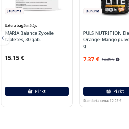
Jaunums
Jaunums
Uztura bagātinātājs
MARIA Balance Zyxelle
PULS NUTRITION Ele
tabletes, 30 gab.
Orange-Mango pulver
g
15.15 €
7.37 €
12.29 €
Pirkt
Pirkt
Standarta cena: 12.29 €
Page 1 of 2