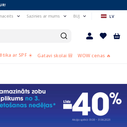
UR!
maceits
Sazinies ar mums
BUJ
LV
tika ar SPF ☀️
Gatavi skolai 🎒
WOW cenas 🔥