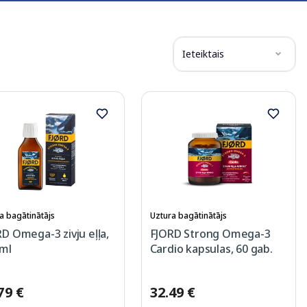
Ieteiktais
a bagātinātājs
Uztura bagātinātājs
D Omega-3 zivju eļļa,
FJORD Strong Omega-3
 ml
Cardio kapsulas, 60 gab.
79 €
32.49 €