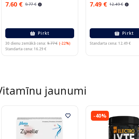
7.60 €
7.49 €
9.77 €
12.49 €
Pirkt
Pirkt
30 dienu zemākā cena:
9.77 €
(-22%)
Standarta cena: 12.49 €
Standarta cena: 16.29 €
Page 1 of 2
Vitamīnu jaunumi
-40%