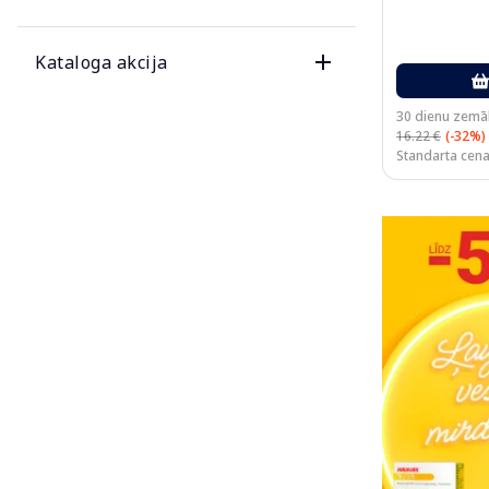
Kataloga akcija
30 dienu zemā
16.22 €
(-32%)
Standarta cena