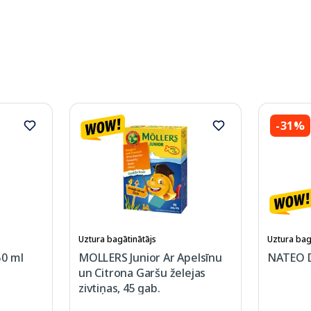
-31%
Uztura bagātinātājs
Uztura bag
0 ml
MOLLERS Junior Ar Apelsīnu
NATEO D 
un Citrona Garšu želejas
zivtiņas, 45 gab.