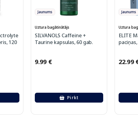
Jaunums
Jaunums
Uztura bagātinātājs
Uztura bag
ctrolyte
SILVANOLS Caffeine +
ELITE M
is, 120
Taurine kapsulas, 60 gab.
paciņas,
9.99 €
22.99 
Pirkt