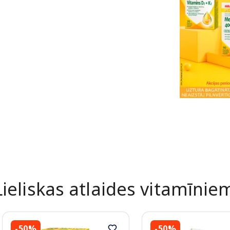
Lieliskas atlaides vitamīnie
-50%
-50%