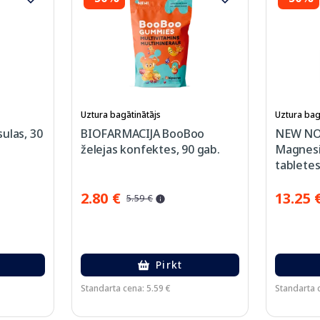
Uztura bagātinātājs
Uztura bag
ulas, 30
BIOFARMACIJA BooBoo
NEW NO
želejas konfektes, 90 gab.
Magnesi
tabletes
2.80 €
13.25 
5.59 €
Pirkt
Standarta cena: 5.59 €
Standarta 