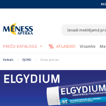
BE
PREČU KATALOGS
ATLAIDES!
Vitamīni
Me
Veikals
FJORD
Visas preces