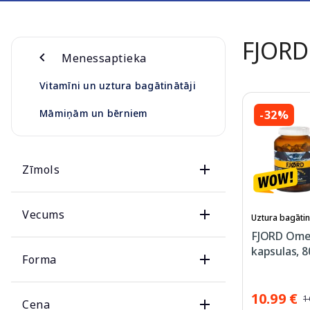
FJORD
Menessaptieka
Vitamīni un uztura bagātinātāji
Māmiņām un bērniem
-32%
Zīmols
Vecums
Uztura bagātin
FJORD Omeg
kapsulas, 8
Forma
10.99 €
1
Cena