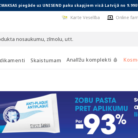
ZMAKSAS piegāde uz UNISEND paku skapjiem visā Latvijā no 9.99E
Karte Veselība
Online far
Analīžu komplekti 🩸
Kosmē
dikamenti
Skaistumam