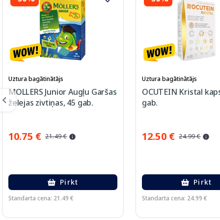
Uztura bagātinātājs
Uztura bagātinātājs
MOLLERS Junior Augļu Garšas
OCUTEIN Kristal kaps
želejas zivtiņas, 45 gab.
gab.
10.75 €
12.50 €
21.49 €
24.99 €
Pirkt
Pirkt
Standarta cena: 21.49 €
Standarta cena: 24.99 €