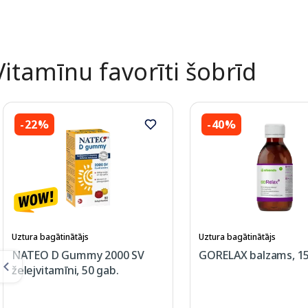
Page 1 of 2
Vitamīnu favorīti šobrīd
-22%
-40%
Uztura bagātinātājs
Uztura bagātinātājs
NATEO D Gummy 2000 SV
GORELAX balzams, 15
želejvitamīni, 50 gab.