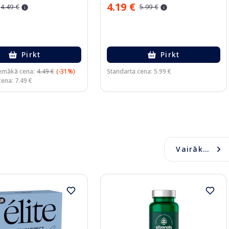
4.19 €
4.49 €
5.99 €
Pirkt
Pirkt
emākā cena:
4.49 €
(-31%)
Standarta cena: 5.99 €
ena: 7.49 €
Vairāk...