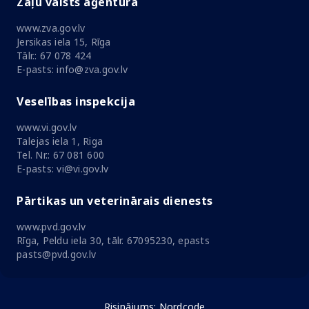
Zāļu valsts aģentūra
www.zva.gov.lv
Jersikas iela 15, Rīga
Tālr.: 67 078 424
E-pasts: info@zva.gov.lv
Veselības inspekcija
www.vi.gov.lv
Talejas iela 1, Riga
Tel. Nr.: 67 081 600
E-pasts: vi@vi.gov.lv
Pārtikas un veterinārais dienests
www.pvd.gov.lv
Rīga, Peldu iela 30, tālr. 67095230, epasts
pasts@pvd.gov.lv
Risinājums:
Nordcode