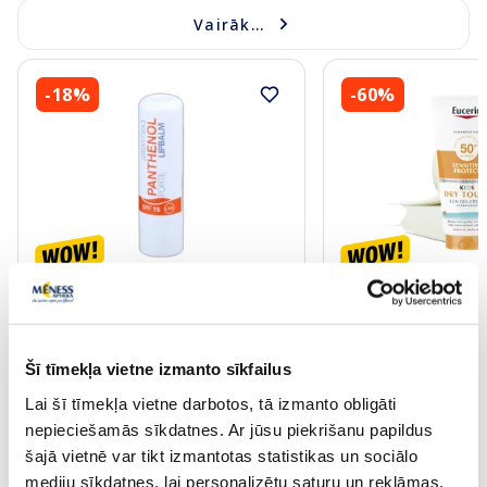
Vairāk...
-18%
-60%
ALTERMED Panthenol Forte SPF
EUCERIN Kids Dry T
15 lūpu balzams, 1 gab.
krēms-gels, 200 ml
Šī tīmekļa vietne izmanto sīkfailus
2.72 €
13.60 €
3.30 €
33.99 €
Lai šī tīmekļa vietne darbotos, tā izmanto obligāti
nepieciešamās sīkdatnes. Ar jūsu piekrišanu papildus
Pirkt
Pir
šajā vietnē var tikt izmantotas statistikas un sociālo
30 dienu zemākā cena:
3.30 €
(-18%)
Standarta cena: 33.99 €
mediju sīkdatnes, lai personalizētu saturu un reklāmas,