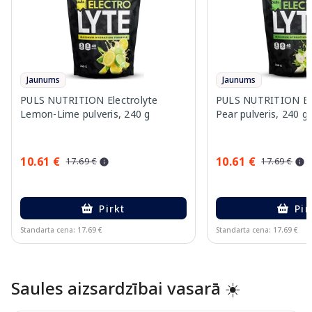
Jaunums
Jaunums
PULS NUTRITION Electrolyte
PULS NUTRITION Elec
Lemon-Lime pulveris, 240 g
Pear pulveris, 240 g
10.61 €
10.61 €
17.69 €
17.69 €
Pirkt
Pir
Standarta cena: 17.69 €
Standarta cena: 17.69 €
Page 1 of 10
Saules aizsardzībai vasarā ☀️