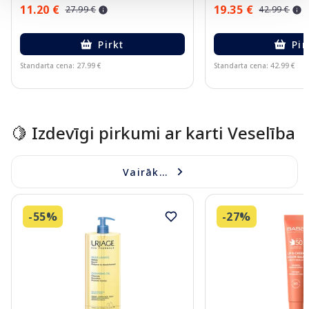
11.20 €
19.35 €
27.99 €
42.99 €
Pirkt
Pir
Standarta cena: 27.99 €
Standarta cena: 42.99 €
Page 1 of 10
🍋 Izdevīgi pirkumi ar karti Veselība
Vairāk...
-55%
-27%