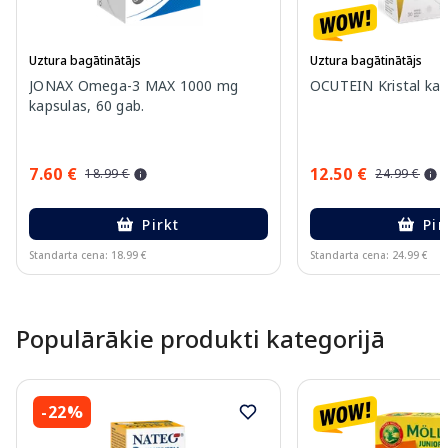
Uztura bagātinātājs
Uztura bagātinātājs
JONAX Omega-3 MAX 1000 mg
OCUTEIN Kristal kap
kapsulas, 60 gab.
7.60 €
12.50 €
18.99 €
24.99 €
Pirkt
Pir
Standarta cena: 18.99 €
Standarta cena: 24.99 €
Page 1 of 15
Populārākie produkti kategorijā
-22%