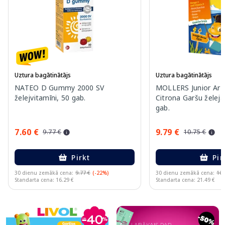
Uztura bagātinātājs
Uztura bagātinātājs
NATEO D Gummy 2000 SV
MOLLERS Junior Ar A
želejvitamīni, 50 gab.
Citrona Garšu želeja
gab.
7.60 €
9.79 €
9.77 €
10.75 €
Pirkt
Pir
30 dienu zemākā cena:
9.77 €
(-22%)
30 dienu zemākā cena:
10.
Standarta cena: 16.29 €
Standarta cena: 21.49 €
Page 1 of 10