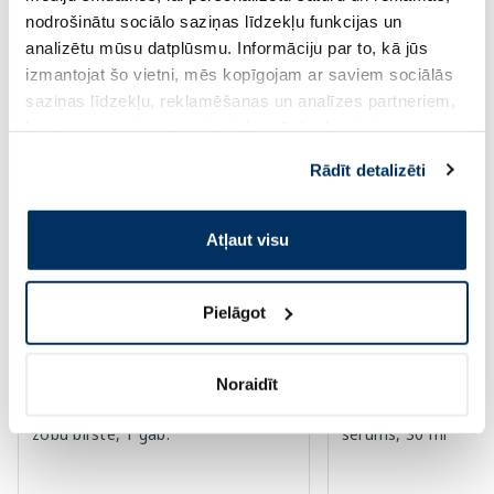
Standarta cena: 6.39 €
nodrošinātu sociālo saziņas līdzekļu funkcijas un
Page 1 of 10
analizētu mūsu datplūsmu. Informāciju par to, kā jūs
izmantojat šo vietni, mēs kopīgojam ar saviem sociālās
Augsti novērtēti kategorijā
saziņas līdzekļu, reklamēšanas un analīzes partneriem,
kuri to var apvienot ar citu informāciju, ko viņiem
sniedzat vai ko viņi apkopo, kad lietojat viņu
Rādīt detalizēti
-60%
-55%
pakalpojumus. Ja piekrītat šo papildu sīkdatņu
izmantošanai, lūdzu, atzīmējiet savu izvēli:
Atļaut visu
Pielāgot
Noraidīt
OCLEAN Ease Orange elektriskā
EUCERIN Sun Oil SP
zobu birste, 1 gab.
serums, 30 ml