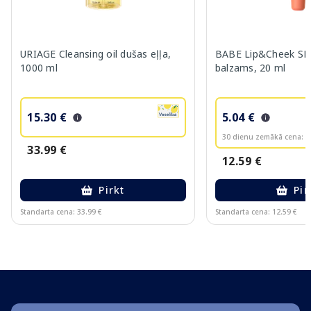
URIAGE Cleansing oil dušas eļļa,
BABE Lip&Cheek SPF
1000 ml
balzams, 20 ml
15.30 €
5.04 €
30 dienu zemākā cena:
6
33.99 €
12.59 €
Pirkt
Pir
Standarta cena: 33.99 €
Standarta cena: 12.59 €
Page 1 of 10