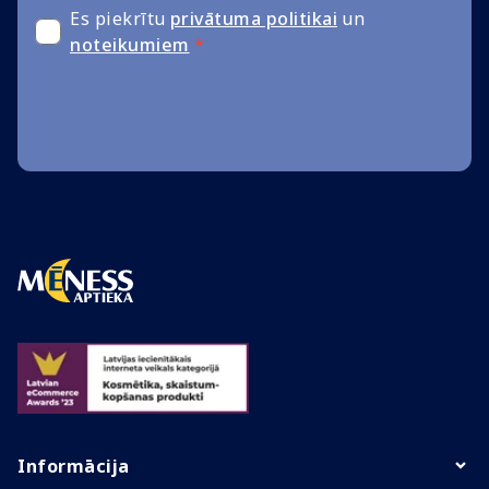
Es piekrītu
privātuma politikai
un
noteikumiem
*
Informācija