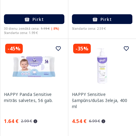
Pirkt
Pirkt
30 dienu zemākā cena:
1.19 €
(-8%)
Standarta cena: 2.59 €
Standarta cena: 1.99 €
-45%
-35%
HAPPY Panda Sensitive
HAPPY Sensitive
mitrās salvetes, 56 gab.
šampūns/dušas želeja, 400
ml
1.64 €
4.54 €
2.99 €
6.99 €