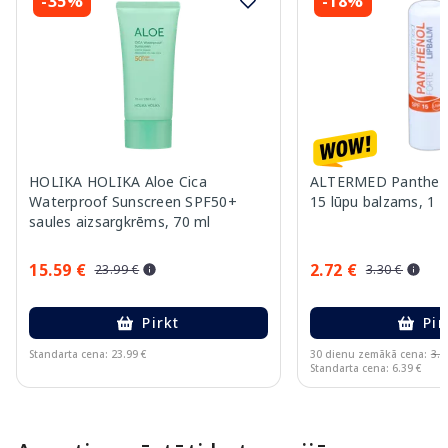
-35%
-18%
HOLIKA HOLIKA Aloe Cica
ALTERMED Pantheno
Waterproof Sunscreen SPF50+
15 lūpu balzams, 1 g
saules aizsargkrēms, 70 ml
15.59 €
2.72 €
23.99 €
3.30 €
Pirkt
Pir
Standarta cena: 23.99 €
30 dienu zemākā cena:
3.3
Standarta cena: 6.39 €
Page 1 of 10