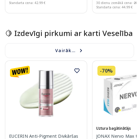
Standarta cena: 42.99 €
30 dienu zemākā cena:
20.
Standarta cena: 44.99 €
Page 1 of 10
🍋 Izdevīgi pirkumi ar karti Veselība
Vairāk...
-70%
Uztura bagātinātājs
EUCERIN Anti-Pigment Divkāršas
JONAX Nervo Max ta