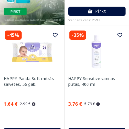
Pirkt
Standarta cena: 2.59 €
-45%
-35%
HAPPY Panda Soft mitrās
HAPPY Sensitive vannas
salvetes, 56 gab.
putas, 400 ml
1.64 €
3.76 €
2.99 €
5.79 €