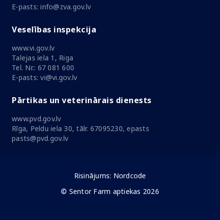
E-pasts: info@zva.gov.lv
Veselības inspekcija
www.vi.gov.lv
Talejas iela 1, Riga
Tel. Nr.: 67 081 600
E-pasts: vi@vi.gov.lv
Pārtikas un veterinārais dienests
www.pvd.gov.lv
Rīga, Peldu iela 30, tālr. 67095230, epasts
pasts@pvd.gov.lv
Risinājums:
Nordcode
© Sentor Farm aptiekas 2026