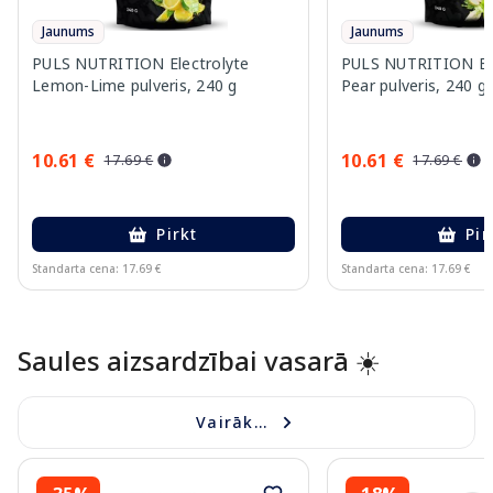
Jaunums
Jaunums
PULS NUTRITION Electrolyte
PULS NUTRITION Elec
Lemon-Lime pulveris, 240 g
Pear pulveris, 240 g
10.61 €
10.61 €
17.69 €
17.69 €
Pirkt
Pir
Standarta cena: 17.69 €
Standarta cena: 17.69 €
Page 1 of 10
Saules aizsardzībai vasarā ☀️
Vairāk...