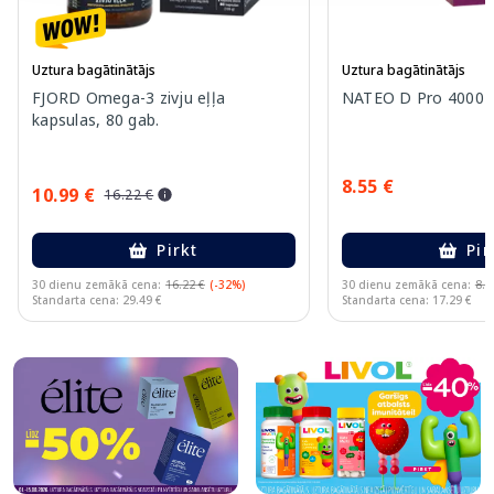
Uztura bagātinātājs
Uztura bagātinātājs
FJORD Omega-3 zivju eļļa
NATEO D Pro 4000 IU 
kapsulas, 80 gab.
8.55 €
10.99 €
16.22 €
Pirkt
Pir
30 dienu zemākā cena:
16.22 €
(-32%)
30 dienu zemākā cena:
8.4
Standarta cena: 29.49 €
Standarta cena: 17.29 €
Page 1 of 10