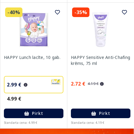
-40%
-35%
HAPPY Lunch lacīte, 10 gab.
HAPPY Sensitive Anti-Chafing
krēms, 75 ml
2.72 €
4.19 €
2.99 €
4.99 €
Pirkt
Pirkt
Standarta cena: 4.99 €
Standarta cena: 4.19 €