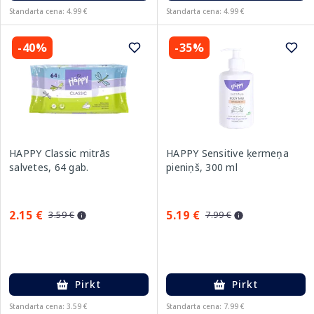
Standarta cena: 4.99 €
Standarta cena: 4.99 €
-40%
-35%
HAPPY Classic mitrās
HAPPY Sensitive ķermeņa
salvetes, 64 gab.
pieniņš, 300 ml
2.15 €
5.19 €
3.59 €
7.99 €
Pirkt
Pirkt
Standarta cena: 3.59 €
Standarta cena: 7.99 €