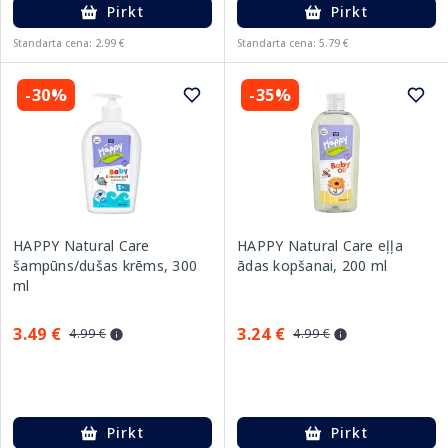
Pirkt
Pirkt
Standarta cena: 2.99 €
Standarta cena: 5.79 €
-30%
-35%
HAPPY Natural Care
HAPPY Natural Care eļļa
šampūns/dušas krēms, 300
ādas kopšanai, 200 ml
ml
3.49 €
3.24 €
4.99 €
4.99 €
Pirkt
Pirkt