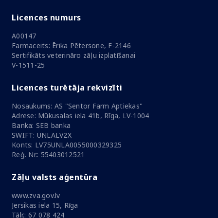
Licences numurs
A00147
Farmaceits: Ērika Pētersone, F-2146
Sertifikāts veterināro zāļu izplatīšanai
V-1511-25
Licences turētāja rekvizīti
Nosaukums: AS "Sentor Farm Aptiekas"
Adrese: Mūkusalas iela 41b, Rīga, LV-1004
Banka: SEB banka
SWIFT: UNLALV2X
Konts: LV75UNLA0055000329325
Reģ. Nr.: 55403012521
Zāļu valsts aģentūra
www.zva.gov.lv
Jersikas iela 15, Rīga
Tālr.: 67 078 424