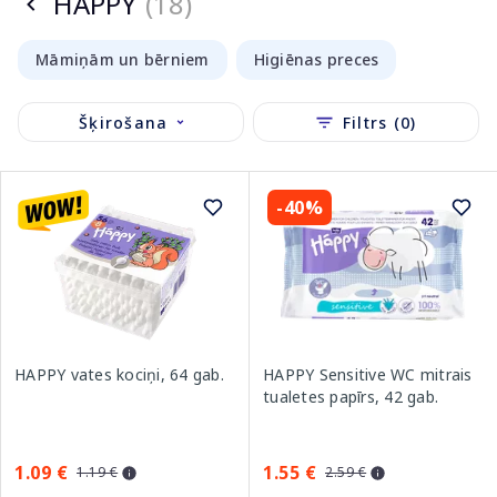
HAPPY
(18)
Māmiņām un bērniem
Higiēnas preces
Šķirošana
Filtrs (0)
-40%
HAPPY vates kociņi, 64 gab.
HAPPY Sensitive WC mitrais
tualetes papīrs, 42 gab.
1.09 €
1.55 €
1.19 €
2.59 €