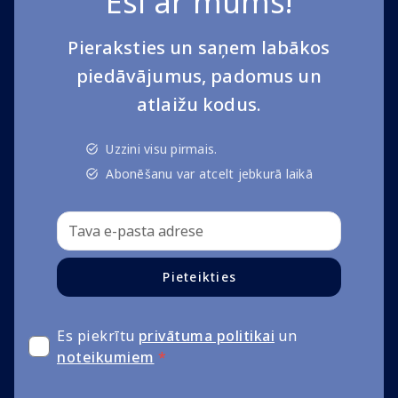
Esi ar mums!
Pieraksties un saņem labākos
piedāvājumus, padomus un
atlaižu kodus.
Uzzini visu pirmais.
Abonēšanu var atcelt jebkurā laikā
Pieteikties
Es piekrītu
privātuma politikai
un
noteikumiem
*