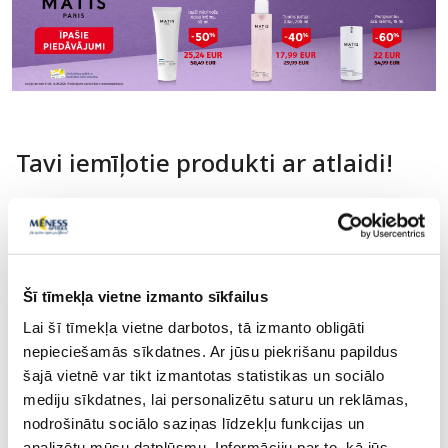
Tavi iemīļotie produkti ar atlaidi!
-50%
-50%
Šī tīmekļa vietne izmanto sīkfailus
Lai šī tīmekļa vietne darbotos, tā izmanto obligāti
nepieciešamās sīkdatnes. Ar jūsu piekrišanu papildus
šajā vietnē var tikt izmantotas statistikas un sociālo
mediju sīkdatnes, lai personalizētu saturu un reklāmas,
Uztura bagātinātājs
nodrošinātu sociālo saziņas līdzekļu funkcijas un
MOLLERS Junior Augļu Garšas
FARMSTAY Real Alo
analizētu mūsu datplūsmu. Informāciju par to, kā jūs