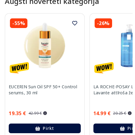
Augsti novērtēti kategorijā
-55%
-26%
EUCERIN Sun Oil SPF 50+ Control
LA ROCHE-POSAY Lip
serums, 30 ml
Lavante attīroša žel
19.35 €
14.99 €
42.99 €
20.25 €
Pirkt
Pir