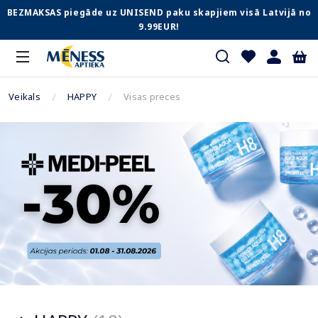
BEZMAKSAS piegāde uz UNISEND paku skapjiem visā Latvijā no
9.99EUR!
Veikals
HAPPY
Visas preces