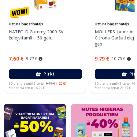
Uztura bagātinātājs
Uztura bagātinātājs
NATEO D Gummy 2000 SV
MOLLERS Junior Ar A
želejvitamīni, 50 gab.
Citrona Garšu želeja
gab.
7.60 €
9.79 €
9.77 €
10.75 €
Pirkt
Pir
30 dienu zemākā cena:
9.77 €
(-22%)
30 dienu zemākā cena:
10.
Standarta cena: 16.29 €
Standarta cena: 21.49 €
Page 1 of 10