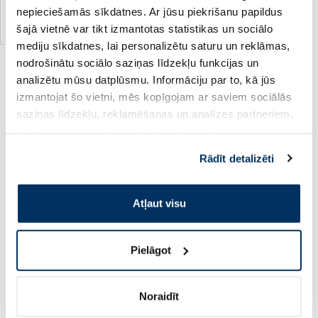
Pirkt
nepieciešamās sīkdatnes. Ar jūsu piekrišanu papildus
šajā vietnē var tikt izmantotas statistikas un sociālo
Standarta cena: 22.49 €
mediju sīkdatnes, lai personalizētu saturu un reklāmas,
nodrošinātu sociālo saziņas līdzekļu funkcijas un
Parādīti 6 no 6 produktiem
analizētu mūsu datplūsmu. Informāciju par to, kā jūs
izmantojat šo vietni, mēs kopīgojam ar saviem sociālās
saziņas līdzekļu, reklamēšanas un analīzes partneriem,
Tavi iemīļotie produkti ar atlaidi!
kuri to var apvienot ar citu informāciju, ko viņiem
sniedzat vai ko viņi apkopo, kad lietojat viņu
Rādīt detalizēti
pakalpojumus. Ja piekrītat šo papildu sīkdatņu
-60%
-50%
izmantošanai, lūdzu, atzīmējiet savu izvēli:
Atļaut visu
Pielāgot
Noraidīt
Uztura bagātinātājs
Uztura bagātinātājs