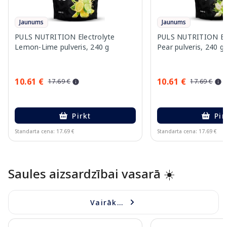
Jaunums
Jaunums
PULS NUTRITION Electrolyte
PULS NUTRITION Elec
Lemon-Lime pulveris, 240 g
Pear pulveris, 240 g
10.61 €
10.61 €
17.69 €
17.69 €
Pirkt
Pir
Standarta cena: 17.69 €
Standarta cena: 17.69 €
Page 1 of 10
Saules aizsardzībai vasarā ☀️
Vairāk...