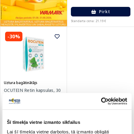
Pirkt
Standarta cena: 21.19 €
-30%
Uztura bagātinātājs
OCUTEIN Retin kapsulas, 30
gab.
15.74 €
22.49 €
Šī tīmekļa vietne izmanto sīkfailus
Lai šī tīmekļa vietne darbotos, tā izmanto obligāti