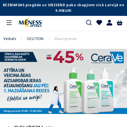
BEZMAKSAS piegāde uz UNISEND paku skapjiem visā Latvijā no
9.99EUR!
Veikals
OCUTEIN
Visas preces