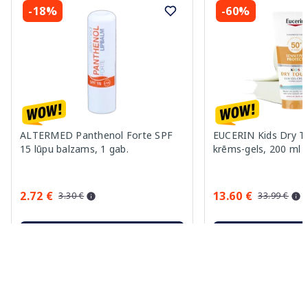
-18%
-60%
ALTERMED Panthenol Forte SPF
EUCERIN Kids Dry T
15 lūpu balzams, 1 gab.
krēms-gels, 200 ml
2.72 €
13.60 €
3.30 €
33.99 €
Pirkt
Pir
30 dienu zemākā cena:
3.30 €
(-18%)
Standarta cena: 33.99 €
Standarta cena: 6.39 €
Page 1 of 10