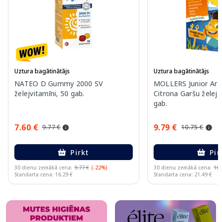
Uztura bagātinātājs
Uztura bagātinātājs
NATEO D Gummy 2000 SV
MOLLERS Junior Ar A
želejvitamīni, 50 gab.
Citrona Garšu želeja
gab.
7.60 €
9.79 €
9.77 €
10.75 €
Pirkt
Pir
30 dienu zemākā cena:
9.77 €
(-22%)
30 dienu zemākā cena:
10.
Standarta cena: 16.29 €
Standarta cena: 21.49 €
Page 1 of 10