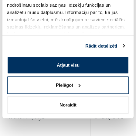
Standarta cena: 6.39 €
nodrošinātu sociālo saziņas līdzekļu funkcijas un
Page 1 of 10
analizētu mūsu datplūsmu. Informāciju par to, kā jūs
izmantojat šo vietni, mēs kopīgojam ar saviem sociālās
Augsti novērtēti kategorijā
saziņas līdzekļu, reklamēšanas un analīzes partneriem,
kuri to var apvienot ar citu informāciju, ko viņiem
sniedzat vai ko viņi apkopo, kad lietojat viņu
Rādīt detalizēti
-60%
-55%
pakalpojumus. Ja piekrītat šo papildu sīkdatņu
izmantošanai, lūdzu, atzīmējiet savu izvēli:
Atļaut visu
Pielāgot
Noraidīt
OCLEAN Ease Orange elektriskā
EUCERIN Sun Oil SP
zobu birste, 1 gab.
serums, 30 ml