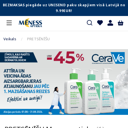
BEZMAKSAS piegāde uz UNISEND paku skapjiem visā Latvijā no
9.99EUR!
Veikals
PRETSĒNĪŠU