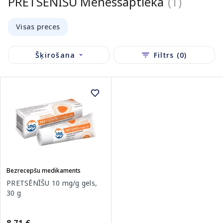
PRETSĒNĪŠU Menessaptieka
(1)
Visas preces
Šķirošana
Filtrs (0)
Bezrecepšu medikaments
PRETSĒNĪŠU 10 mg/g gels,
30 g
8.71 €