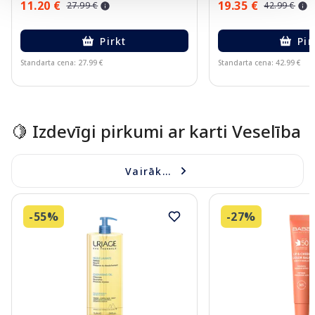
11.20 €
19.35 €
27.99 €
42.99 €
Pirkt
Pir
Standarta cena: 27.99 €
Standarta cena: 42.99 €
Page 1 of 10
🍋 Izdevīgi pirkumi ar karti Veselība
Vairāk...
-55%
-27%