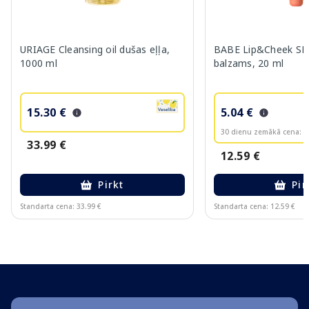
URIAGE Cleansing oil dušas eļļa,
BABE Lip&Cheek SPF
1000 ml
balzams, 20 ml
15.30 €
5.04 €
30 dienu zemākā cena:
6
33.99 €
12.59 €
Pirkt
Pir
Standarta cena: 33.99 €
Standarta cena: 12.59 €
Page 1 of 10