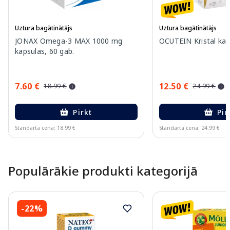
Uztura bagātinātājs
Uztura bagātinātājs
JONAX Omega-3 MAX 1000 mg
OCUTEIN Kristal kap
kapsulas, 60 gab.
7.60 €
12.50 €
18.99 €
24.99 €
Pirkt
Pir
Standarta cena: 18.99 €
Standarta cena: 24.99 €
Page 1 of 15
Populārākie produkti kategorijā
-22%