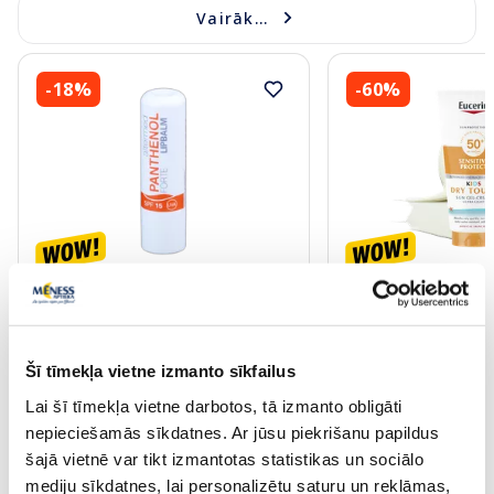
Vairāk...
-18%
-60%
ALTERMED Panthenol Forte SPF
EUCERIN Kids Dry T
15 lūpu balzams, 1 gab.
krēms-gels, 200 ml
Šī tīmekļa vietne izmanto sīkfailus
2.72 €
13.60 €
3.30 €
33.99 €
Lai šī tīmekļa vietne darbotos, tā izmanto obligāti
nepieciešamās sīkdatnes. Ar jūsu piekrišanu papildus
Pirkt
Pir
šajā vietnē var tikt izmantotas statistikas un sociālo
30 dienu zemākā cena:
3.30 €
(-18%)
Standarta cena: 33.99 €
mediju sīkdatnes, lai personalizētu saturu un reklāmas,