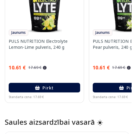
Jaunums
Jaunums
PULS NUTRITION Electrolyte
PULS NUTRITION Elec
Lemon-Lime pulveris, 240 g
Pear pulveris, 240 g
10.61 €
10.61 €
17.69 €
17.69 €
Pirkt
Pir
Standarta cena: 17.69 €
Standarta cena: 17.69 €
Page 1 of 10
Saules aizsardzībai vasarā ☀️