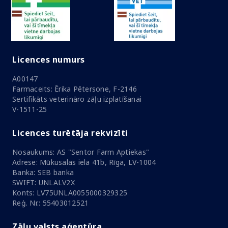
Licences numurs
A00147
Farmaceits: Ērika Pētersone, F-2146
Sertifikāts veterināro zāļu izplatīšanai
V-1511-25
Licences turētāja rekvizīti
Nosaukums: AS "Sentor Farm Aptiekas"
Adrese: Mūkusalas iela 41b, Rīga, LV-1004
Banka: SEB banka
SWIFT: UNLALV2X
Konts: LV75UNLA0055000329325
Reģ. Nr.: 55403012521
Zāļu valsts aģentūra