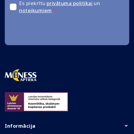
Es piekrītu
privātuma politikai
un
noteikumiem
*
Informācija