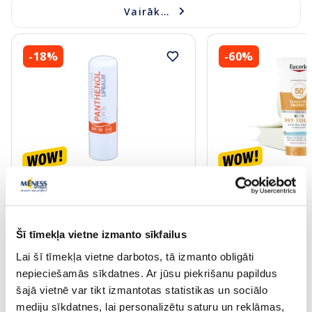
Vairāk...
-18%
-60%
ALTERMED Panthenol Forte SPF
EUCERIN Kids Dry T
15 lūpu balzams, 1 gab.
krēms-gels, 200 ml
Šī tīmekļa vietne izmanto sīkfailus
2.72 €
13.60 €
3.30 €
33.99 €
Lai šī tīmekļa vietne darbotos, tā izmanto obligāti
nepieciešamās sīkdatnes. Ar jūsu piekrišanu papildus
Pirkt
Pir
šajā vietnē var tikt izmantotas statistikas un sociālo
30 dienu zemākā cena:
3.30 €
(-18%)
Standarta cena: 33.99 €
mediju sīkdatnes, lai personalizētu saturu un reklāmas,