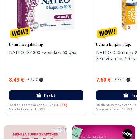
Uztura bagātinātājs
Uztura bagātinātājs
NATEO D 4000 kapsulas, 60 gab.
NATEO D Gummy 20
želejvitamīni, 50 gab
8.49 €
7.60 €
9.77 €
9.77 €
Pirkt
Pir
30 dienu zemākā cena:
9.77 €
(-13%)
30 dienu zemākā cena:
9.7
Standarta cena: 16.29 €
Standarta cena: 16.29 €
Page 1 of 10