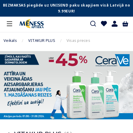
BEZMAKSAS piegāde uz UNISEND paku skapjiem visā Latvijā no
9.99EUR!
Veikals
VITAKUR PLUS
Visas preces