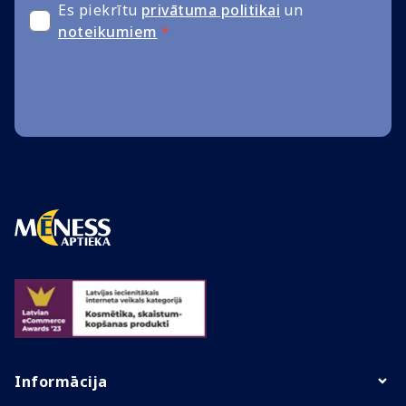
Es piekrītu
privātuma politikai
un
noteikumiem
*
Informācija