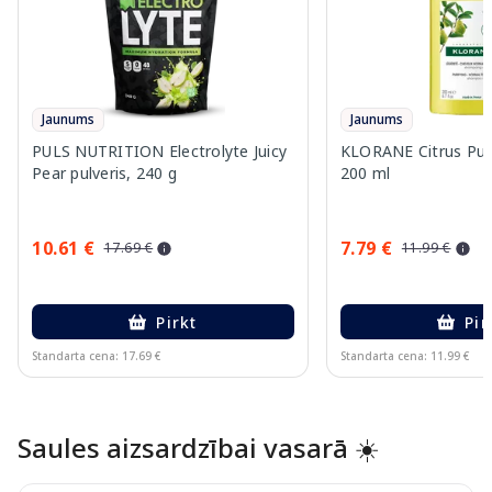
Jaunums
Jaunums
PULS NUTRITION Electrolyte Juicy
KLORANE Citrus Pul
Pear pulveris, 240 g
200 ml
10.61 €
7.79 €
17.69 €
11.99 €
Pirkt
Pir
Standarta cena: 17.69 €
Standarta cena: 11.99 €
Page 1 of 10
Saules aizsardzībai vasarā ☀️