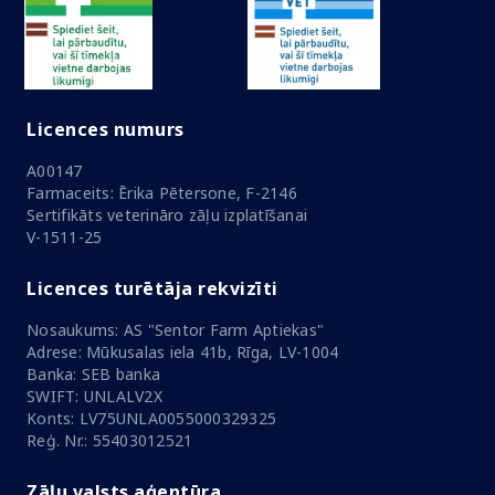
Licences numurs
A00147
Farmaceits: Ērika Pētersone, F-2146
Sertifikāts veterināro zāļu izplatīšanai
V-1511-25
Licences turētāja rekvizīti
Nosaukums: AS "Sentor Farm Aptiekas"
Adrese: Mūkusalas iela 41b, Rīga, LV-1004
Banka: SEB banka
SWIFT: UNLALV2X
Konts: LV75UNLA0055000329325
Reģ. Nr.: 55403012521
Zāļu valsts aģentūra