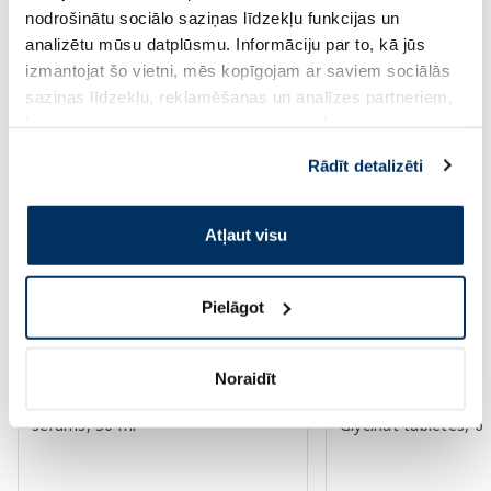
Standarta cena: 6.39 €
nodrošinātu sociālo saziņas līdzekļu funkcijas un
Page 1 of 10
analizētu mūsu datplūsmu. Informāciju par to, kā jūs
izmantojat šo vietni, mēs kopīgojam ar saviem sociālās
Augsti novērtēti kategorijā
saziņas līdzekļu, reklamēšanas un analīzes partneriem,
kuri to var apvienot ar citu informāciju, ko viņiem
sniedzat vai ko viņi apkopo, kad lietojat viņu
Rādīt detalizēti
-55%
-50%
pakalpojumus. Ja piekrītat šo papildu sīkdatņu
izmantošanai, lūdzu, atzīmējiet savu izvēli:
Atļaut visu
Pielāgot
Uztura bagātinātājs
Noraidīt
EUCERIN Sun Oil SPF 50+ Control
NEW NORDIC Magic
serums, 30 ml
Glycinat tabletes, 6