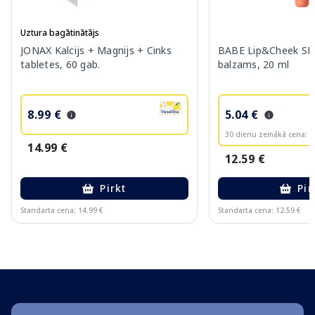
Uztura bagātinātājs
JONAX Kalcijs + Magnijs + Cinks
BABE Lip&Cheek SPF
tabletes, 60 gab.
balzams, 20 ml
8.99 €
5.04 €
30 dienu zemākā cena:
6
14.99 €
12.59 €
Pirkt
Pir
Standarta cena: 14.99 €
Standarta cena: 12.59 €
Page 1 of 10