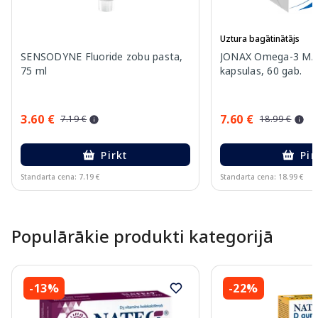
Uztura bagātinātājs
SENSODYNE Fluoride zobu pasta,
JONAX Omega-3 MA
75 ml
kapsulas, 60 gab.
3.60 €
7.60 €
7.19 €
18.99 €
Pirkt
Pir
Standarta cena: 7.19 €
Standarta cena: 18.99 €
Page 1 of 15
Populārākie produkti kategorijā
-13%
-22%