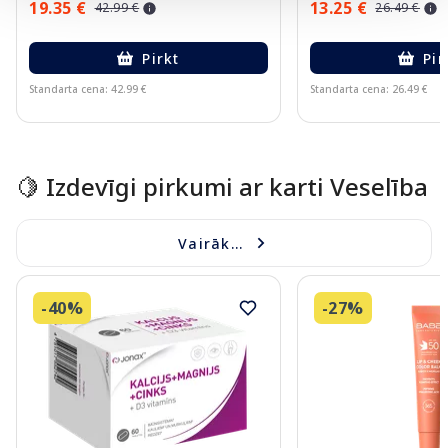
19.35 €
13.25 €
42.99 €
26.49 €
Pirkt
Pir
Standarta cena: 42.99 €
Standarta cena: 26.49 €
Page 1 of 10
🍋 Izdevīgi pirkumi ar karti Veselība
Vairāk...
-40%
-27%