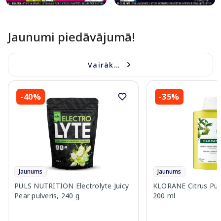
Jaunumi piedāvājumā!
Vairāk...
-40%
-35%
Jaunums
Jaunums
PULS NUTRITION Electrolyte Juicy
KLORANE Citrus Pul
Pear pulveris, 240 g
200 ml