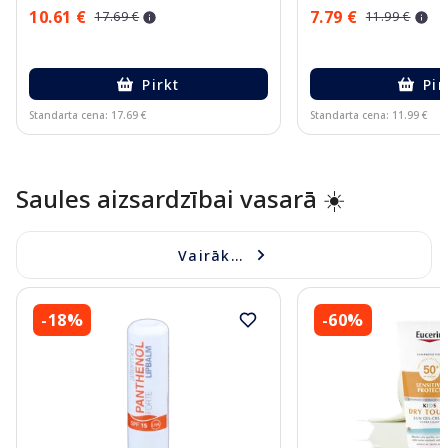
10.61 €
7.79 €
17.69 €
11.99 €
Pirkt
Pir
Standarta cena: 17.69 €
Standarta cena: 11.99 €
Page 1 of 10
Saules aizsardzībai vasarā ☀️
Vairāk...
-18%
-60%