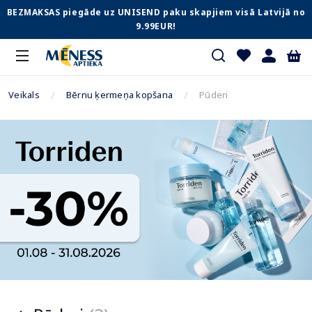
BEZMAKSAS piegāde uz UNISEND paku skapjiem visā Latvijā no
9.99EUR!
Veikals
Bērnu ķermeņa kopšana
Pūderi