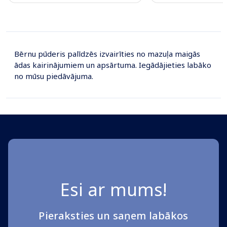
Page 1 of 10
Bērnu pūderis palīdzēs izvairīties no mazuļa maigās
ādas kairinājumiem un apsārtuma. Iegādājieties labāko
no mūsu piedāvājuma.
Esi ar mums!
Pieraksties un saņem labākos