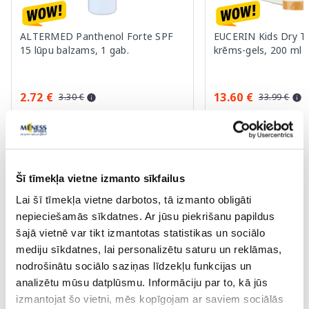
ALTERMED Panthenol Forte SPF
EUCERIN Kids Dry T
15 lūpu balzams, 1 gab.
krēms-gels, 200 ml
2.72 €
13.60 €
3.30 €
33.99 €
Pirkt
Pir
30 dienu zemākā cena:
3.30 €
(-18%)
Standarta cena: 33.99 €
Standarta cena: 6.39 €
Šī tīmekļa vietne izmanto sīkfailus
Page 1 of 10
Lai šī tīmekļa vietne darbotos, tā izmanto obligāti
nepieciešamās sīkdatnes. Ar jūsu piekrišanu papildus
🍋 Izdevīgi pirkumi ar karti Veselība
šajā vietnē var tikt izmantotas statistikas un sociālo
mediju sīkdatnes, lai personalizētu saturu un reklāmas,
Vairāk...
nodrošinātu sociālo saziņas līdzekļu funkcijas un
analizētu mūsu datplūsmu. Informāciju par to, kā jūs
izmantojat šo vietni, mēs kopīgojam ar saviem sociālās
-40%
-27%