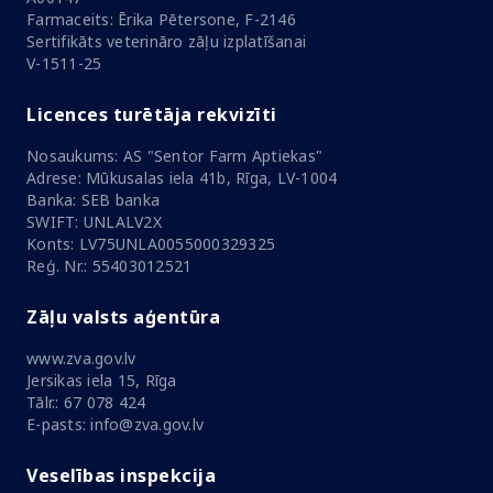
Farmaceits: Ērika Pētersone, F-2146
Sertifikāts veterināro zāļu izplatīšanai
V-1511-25
Licences turētāja rekvizīti
Nosaukums: AS "Sentor Farm Aptiekas"
Adrese: Mūkusalas iela 41b, Rīga, LV-1004
Banka: SEB banka
SWIFT: UNLALV2X
Konts: LV75UNLA0055000329325
Reģ. Nr.: 55403012521
Zāļu valsts aģentūra
www.zva.gov.lv
Jersikas iela 15, Rīga
Tālr.: 67 078 424
E-pasts: info@zva.gov.lv
Veselības inspekcija