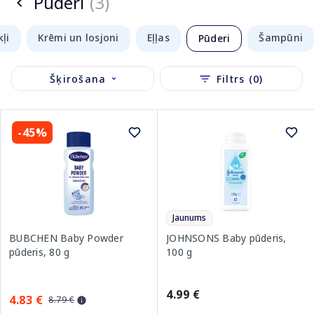
Pūderi
(3)
kļi
Krēmi un losjoni
Eļļas
Šampūni
Pūderi
Šķirošana
Filtrs (0)
-45%
Jaunums
BUBCHEN Baby Powder
JOHNSONS Baby pūderis,
pūderis, 80 g
100 g
4.99 €
4.83 €
8.79 €