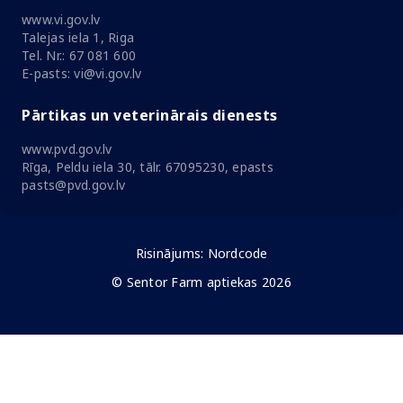
www.vi.gov.lv
Talejas iela 1, Riga
Tel. Nr.: 67 081 600
E-pasts: vi@vi.gov.lv
Pārtikas un veterinārais dienests
www.pvd.gov.lv
Rīga, Peldu iela 30, tālr. 67095230, epasts
pasts@pvd.gov.lv
Risinājums:
Nordcode
© Sentor Farm aptiekas 2026