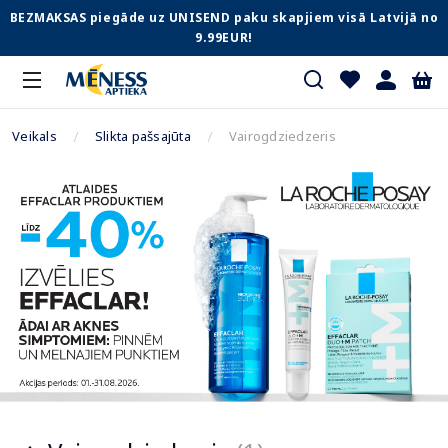
BEZMAKSAS piegāde uz UNISEND paku skapjiem visā Latvijā no
9.99EUR!
Veikals
Slikta pašsajūta
Vairogdziedzeris