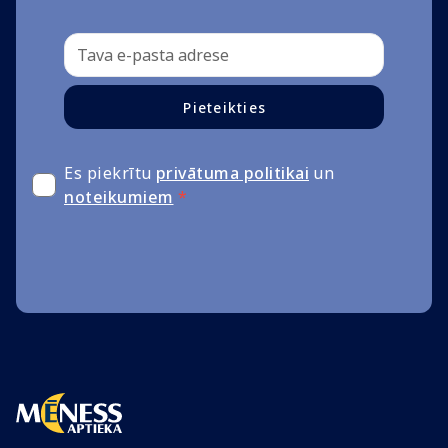
Pieteikties
Es piekrītu
privātuma politikai
un
noteikumiem
*