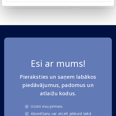
Standarta cena: 62.99 €
Standarta cena: 9.99 €
Page 1 of 10
Esi ar mums!
Pieraksties un saņem labākos
piedāvājumus, padomus un
atlaižu kodus.
Uzzini visu pirmais.
Abonēšanu var atcelt jebkurā laikā