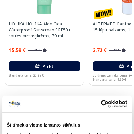
HOLIKA HOLIKA Aloe Cica
ALTERMED Pantheno
Waterproof Sunscreen SPF50+
15 lūpu balzams, 1 g
saules aizsargkrēms, 70 ml
15.59 €
2.72 €
23.99 €
3.30 €
Pirkt
Pir
Standarta cena: 23.99 €
30 dienu zemākā cena:
3.3
Standarta cena: 6.39 €
Page 1 of 10
🍋 Izdevīgi pirkumi ar karti Veselība
Vairāk...
Šī tīmekļa vietne izmanto sīkfailus