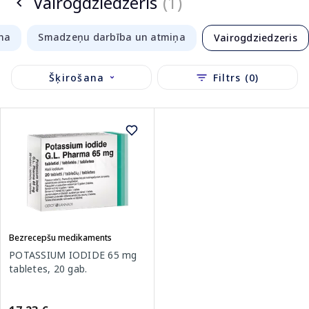
Vairogdziedzeris
(1)
na
Smadzeņu darbība un atmiņa
Vairogdziedzeris
Šķirošana
Filtrs (0)
Bezrecepšu medikaments
POTASSIUM IODIDE 65 mg
tabletes, 20 gab.