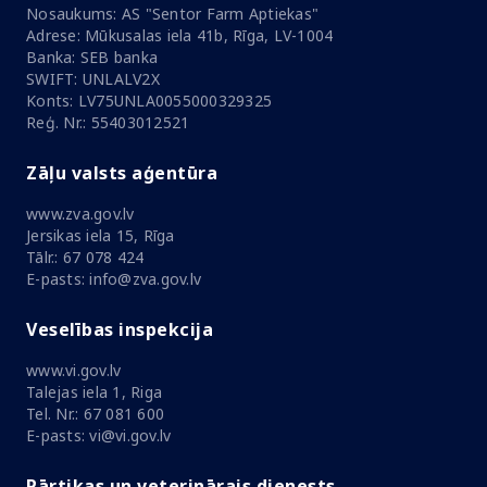
Nosaukums: AS "Sentor Farm Aptiekas"
Adrese: Mūkusalas iela 41b, Rīga, LV-1004
Banka: SEB banka
SWIFT: UNLALV2X
Konts: LV75UNLA0055000329325
Reģ. Nr.: 55403012521
Zāļu valsts aģentūra
www.zva.gov.lv
Jersikas iela 15, Rīga
Tālr.: 67 078 424
E-pasts: info@zva.gov.lv
Veselības inspekcija
www.vi.gov.lv
Talejas iela 1, Riga
Tel. Nr.: 67 081 600
E-pasts: vi@vi.gov.lv
Pārtikas un veterinārais dienests