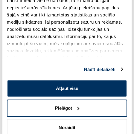
Lai šī tīmekļa vietne darbotos, tā izmanto obligāti
-70%
nepieciešamās sīkdatnes. Ar jūsu piekrišanu papildus
šajā vietnē var tikt izmantotas statistikas un sociālo
mediju sīkdatnes, lai personalizētu saturu un reklāmas,
nodrošinātu sociālo saziņas līdzekļu funkcijas un
analizētu mūsu datplūsmu. Informāciju par to, kā jūs
izmantojat šo vietni, mēs kopīgojam ar saviem sociālās
saziņas līdzekļu, reklamēšanas un analīzes partneriem,
kuri to var apvienot ar citu informāciju, ko viņiem
Uztura bagātinātājs
sniedzat vai ko viņi apkopo, kad lietojat viņu
Rādīt detalizēti
EUCERIN Anti-Pigment Divkāršas
JONAX Nervo Max ta
pakalpojumus. Ja piekrītat šo papildu sīkdatņu
Iedarbības Hiperpigmentācijas
gab.
izmantošanai, lūdzu, atzīmējiet savu izvēli:
Mazināšanai serums, 30 ml
Atļaut visu
34.59 €
3.00 €
30 dienu zemākā cena:
37.79 €
(-8%)
Pielāgot
9.99 €
62.99 €
Noraidīt
Pirkt
Pir