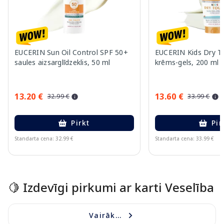
EUCERIN Sun Oil Control SPF 50+
EUCERIN Kids Dry T
saules aizsarglīdzeklis, 50 ml
krēms-gels, 200 ml
13.20 €
13.60 €
32.99 €
33.99 €
Pirkt
Pir
Standarta cena: 32.99 €
Standarta cena: 33.99 €
Page 1 of 10
🍋 Izdevīgi pirkumi ar karti Veselība
Vairāk...