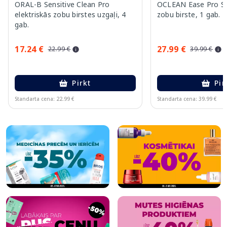
ORAL-B Sensitive Clean Pro
OCLEAN Ease Pro Sil
elektriskās zobu birstes uzgaļi, 4
zobu birste, 1 gab.
gab.
17.24 €
27.99 €
22.99 €
39.99 €
Pirkt
Pir
Standarta cena: 22.99 €
Standarta cena: 39.99 €
Page 1 of 6