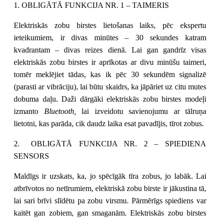
1.
OBLIGĀTĀ FUNKCIJA NR. 1 – TAIMERIS
Elektriskās zobu birstes lietošanas laiks, pēc ekspertu 
ieteikumiem, ir divas minūtes – 30 sekundes katram 
kvadrantam – divas reizes dienā. Lai gan gandrīz visas 
elektriskās zobu birstes ir aprīkotas ar divu minūšu taimeri, 
tomēr meklējiet tādas, kas ik pēc 30 sekundēm signalizē 
(parasti ar vibrāciju), lai būtu skaidrs, ka jāpāriet uz citu mutes 
dobuma daļu. Daži dārgāki elektriskās zobu birstes modeļi 
izmanto 
Bluetooth, 
lai izveidotu savienojumu ar tālruņa 
lietotni, kas parāda, cik daudz laika esat pavadījis, tīrot zobus.
2.
OBLIGĀTĀ FUNKCIJA NR. 2 – SPIEDIENA 
SENSORS
Maldīgs ir uzskats, ka, jo spēcīgāk tīra zobus, jo labāk. Lai 
atbrīvotos no netīrumiem, elektriskā zobu birste ir jākustina tā, 
lai sari brīvi slīdētu pa zobu virsmu. Pārmērīgs spiediens var 
kaitēt gan zobiem, gan smaganām. Elektriskās zobu birstes 