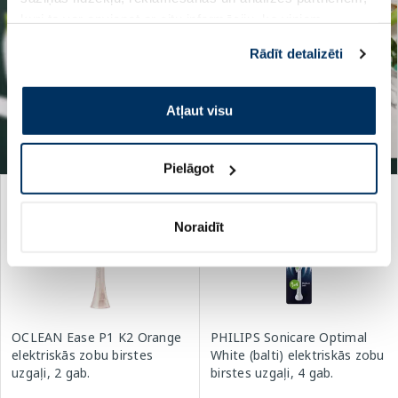
kuri to var apvienot ar citu informāciju, ko viņiem
sniedzat vai ko viņi apkopo, kad lietojat viņu
Rādīt detalizēti
pakalpojumus. Ja piekrītat šo papildu sīkdatņu
izmantošanai, lūdzu, atzīmējiet savu izvēli:
Atļaut visu
Pielāgot
Noraidīt
OCLEAN Ease P1 K2 Orange
PHILIPS Sonicare Optimal
elektriskās zobu birstes
White (balti) elektriskās zobu
uzgaļi, 2 gab.
birstes uzgaļi, 4 gab.