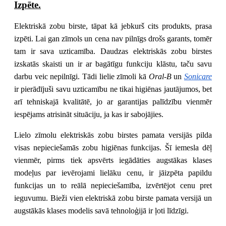
Izpēte.
Elektriskā zobu birste, tāpat kā jebkurš cits produkts, prasa 
izpēti. Lai gan zīmols un cena nav pilnīgs drošs garants, tomēr 
tam ir sava uzticamība. Daudzas elektriskās zobu birstes 
izskatās skaisti un ir ar bagātīgu funkciju klāstu, taču savu 
darbu veic nepilnīgi. Tādi lielie zīmoli kā 
Oral-B
 un
Sonicare
ir pierādījuši savu uzticamību ne tikai higiēnas jautājumos, bet 
arī tehniskajā kvalitātē, jo ar garantijas palīdzību vienmēr 
iespējams atrisināt situāciju, ja kas ir sabojājies.
Lielo zīmolu elektriskās zobu birstes pamata versijās pilda 
visas nepieciešamās zobu higiēnas funkcijas. Šī iemesla dēļ 
vienmēr, pirms tiek apsvērts iegādāties augstākas klases 
modeļus par ievērojami lielāku cenu, ir jāizpēta papildu 
funkcijas un to reālā nepieciešamība, izvērtējot cenu pret 
ieguvumu. Bieži vien elektriskā zobu birste pamata versijā un 
augstākās klases modelis savā tehnoloģijā ir ļoti līdzīgi.