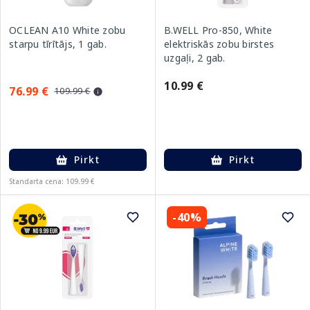
OCLEAN A10 White zobu
B.WELL Pro-850, White
starpu tīrītājs, 1 gab.
elektriskās zobu birstes
uzgaļi, 2 gab.
10.99 €
76.99 €
109.99 €
Pirkt
Pirkt
Standarta cena: 109.99 €
-40%