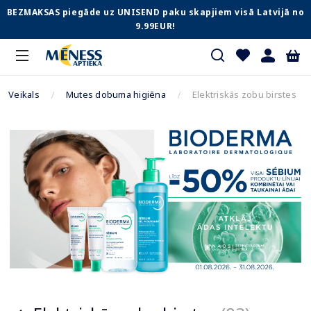
BEZMAKSAS piegāde uz UNISEND paku skapjiem visā Latvijā no
9.99EUR!
Veikals
Mutes dobuma higiēna
Elektriskās zobu birstes