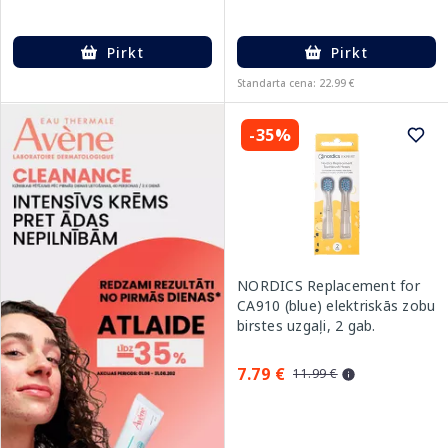
Pirkt
Pirkt
Standarta cena: 22.99 €
-35%
NORDICS Replacement for
CA910 (blue) elektriskās zobu
birstes uzgaļi, 2 gab.
7.79 €
11.99 €