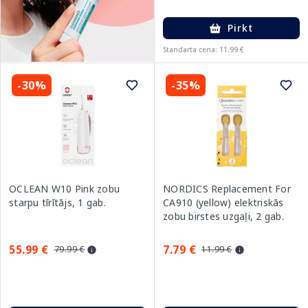
Pirkt
Standarta cena: 11.99 €
-30%
-35%
OCLEAN W10 Pink zobu
NORDICS Replacement For
starpu tīrītājs, 1 gab.
CA910 (yellow) elektriskās
zobu birstes uzgaļi, 2 gab.
55.99 €
7.79 €
79.99 €
11.99 €