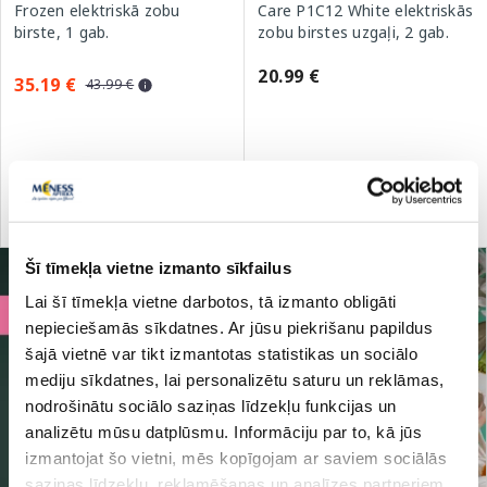
Frozen elektriskā zobu
Care P1C12 White elektriskās
birste, 1 gab.
zobu birstes uzgaļi, 2 gab.
20.99 €
35.19 €
43.99 €
Pirkt
Pirkt
Standarta cena: 43.99 €
Šī tīmekļa vietne izmanto sīkfailus
Lai šī tīmekļa vietne darbotos, tā izmanto obligāti
nepieciešamās sīkdatnes. Ar jūsu piekrišanu papildus
šajā vietnē var tikt izmantotas statistikas un sociālo
mediju sīkdatnes, lai personalizētu saturu un reklāmas,
nodrošinātu sociālo saziņas līdzekļu funkcijas un
analizētu mūsu datplūsmu. Informāciju par to, kā jūs
izmantojat šo vietni, mēs kopīgojam ar saviem sociālās
saziņas līdzekļu, reklamēšanas un analīzes partneriem,