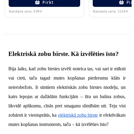
Pirkt
Pir
Standarta cena: 9.99 €
Standarta cena: 12.59 €
Page 1 of 10
Elektriskā zobu birste. Kā izvēlēties īsto?
Bija laiks, kad zobu birstes izvēli noteica tas, vai sari ir mīksti 
vai cieti, taču tagad mutes kopšanas piederumu klāts ir 
neierobežots. Ir simtiem elektriskās zobu birstes modeļu, un 
katrs lepojas ar dažādām funkcijām – tīra un balina zobus, 
likvidē aplikumu, cīnās pret smaganu slimībām utt. Teju visi 
zobārsti ir vienisprātis, ka
elektriskā zobu birste
 ir efektīvākais 
mutes kopšanas instruments, taču – kā izvēlēties īsto?