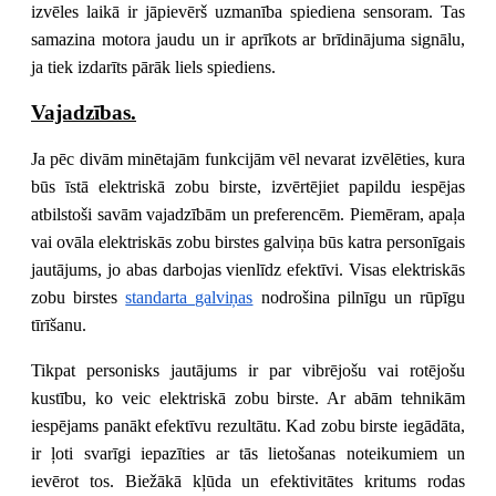
izvēles laikā ir jāpievērš uzmanība spiediena sensoram. Tas 
samazina motora jaudu un ir aprīkots ar brīdinājuma signālu, 
ja tiek izdarīts pārāk liels spiediens.
Vajadzības.
Ja pēc divām minētajām funkcijām vēl nevarat izvēlēties, kura 
būs īstā elektriskā zobu birste, izvērtējiet papildu iespējas 
atbilstoši savām vajadzībām un preferencēm. Piemēram, apaļa 
vai ovāla elektriskās zobu birstes galviņa būs katra personīgais 
jautājums, jo abas darbojas vienlīdz efektīvi. Visas elektriskās 
zobu birstes
standarta galviņas
 nodrošina pilnīgu un rūpīgu 
tīrīšanu.
Tikpat personisks jautājums ir par vibrējošu vai rotējošu 
kustību, ko veic elektriskā zobu birste. Ar abām tehnikām 
iespējams panākt efektīvu rezultātu. Kad zobu birste iegādāta, 
ir ļoti svarīgi iepazīties ar tās lietošanas noteikumiem un 
ievērot tos. Biežākā kļūda un efektivitātes kritums rodas 