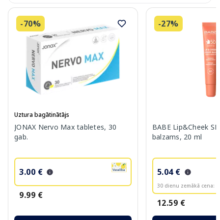
-70%
-27%
Uztura bagātinātājs
JONAX Nervo Max tabletes, 30
BABE Lip&Cheek SPF
gab.
balzams, 20 ml
3.00 €
5.04 €
30 dienu zemākā cena:
6
9.99 €
12.59 €