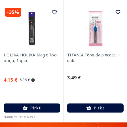
-35%
HOLIKA HOLIKA Magic Tool
TITANIA Tērauda pincete, 1
otiņa, 1 gab.
gab.
3.49 €
4.15 €
6.39 €
Pirkt
Pirkt
Standarta cena: 6.39 €