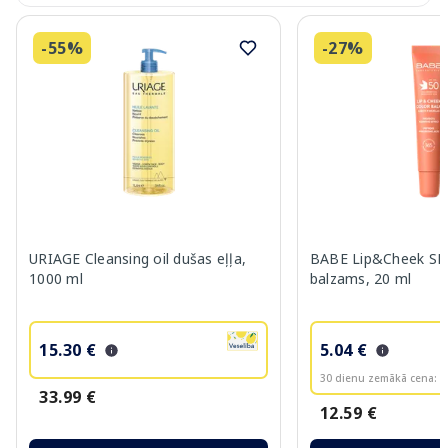
-55%
-27%
URIAGE Cleansing oil dušas eļļa,
BABE Lip&Cheek SPF
1000 ml
balzams, 20 ml
15.30 €
5.04 €
30 dienu zemākā cena:
6
33.99 €
12.59 €