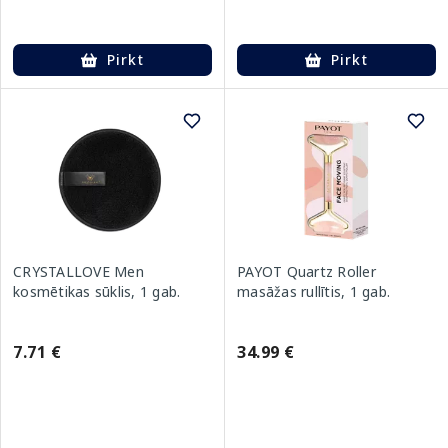
Pirkt
Pirkt
CRYSTALLOVE Men
PAYOT Quartz Roller
kosmētikas sūklis, 1 gab.
masāžas rullītis, 1 gab.
7.71 €
34.99 €