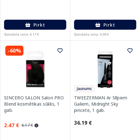
Pirkt
Pirkt
Standarta cena: 6.17 €
Standarta cena: 4.09 €
-60%
Jaunums
SINCERO SALON Salon PRO
TWEEZERMAN Ar Slīpiem
Blend kosmētikas sūklis, 1
Galiem, Midnight Sky
gab.
pincete, 1 gab.
36.19 €
2.47 €
6.17 €