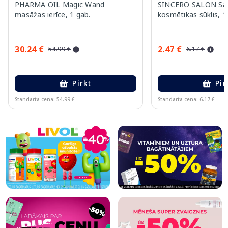
PHARMA OIL Magic Wand
SINCERO SALON Sal
masāžas ierīce, 1 gab.
kosmētikas sūklis, 1
30.24 €
2.47 €
54.99 €
6.17 €
Pirkt
Pir
Standarta cena: 54.99 €
Standarta cena: 6.17 €
Page 1 of 6