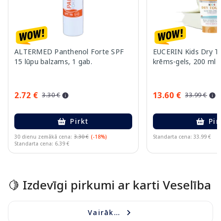
ALTERMED Panthenol Forte SPF
EUCERIN Kids Dry T
15 lūpu balzams, 1 gab.
krēms-gels, 200 ml
2.72 €
13.60 €
3.30 €
33.99 €
Pirkt
Pir
30 dienu zemākā cena:
3.30 €
(-18%)
Standarta cena: 33.99 €
Standarta cena: 6.39 €
Page 1 of 10
🍋 Izdevīgi pirkumi ar karti Veselība
Vairāk...