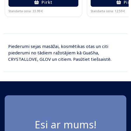
Pirkt
Pir
Standarta cena: 33.99 €
Standarta cena: 12.59 €
Page 1 of 10
Piederumi sejas masāžai, kosmētikas otas un citi
piederumi no tādiem ražotājiem kā GuaSha,
CRYSTALLOVE, GLOV un citiem. Pasūtiet tiešsaistē.
Esi ar mums!