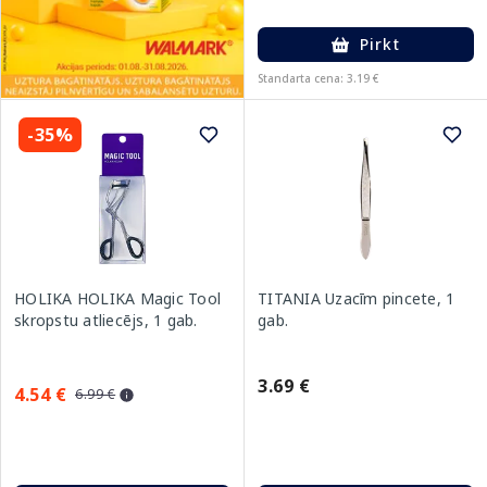
Pirkt
Standarta cena: 3.19 €
-35%
HOLIKA HOLIKA Magic Tool
TITANIA Uzacīm pincete, 1
skropstu atliecējs, 1 gab.
gab.
3.69 €
4.54 €
6.99 €