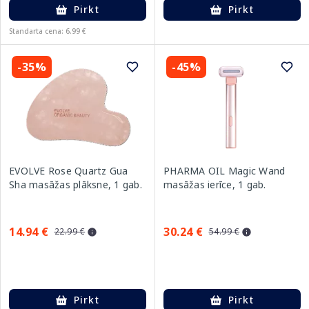
Pirkt
Pirkt
Standarta cena: 6.99 €
-35%
-45%
EVOLVE Rose Quartz Gua
PHARMA OIL Magic Wand
Sha masāžas plāksne, 1 gab.
masāžas ierīce, 1 gab.
14.94 €
30.24 €
22.99 €
54.99 €
Pirkt
Pirkt