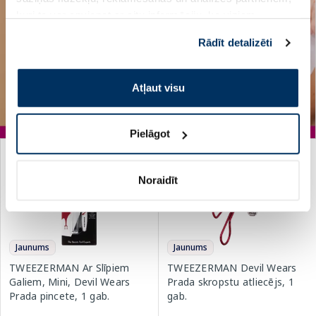
kuri to var apvienot ar citu informāciju, ko viņiem
sniedzat vai ko viņi apkopo, kad lietojat viņu
Rādīt detalizēti
pakalpojumus. Ja piekrītat šo papildu sīkdatņu
izmantošanai, lūdzu, atzīmējiet savu izvēli:
Atļaut visu
Pielāgot
Noraidīt
Jaunums
Jaunums
TWEEZERMAN Ar Slīpiem
TWEEZERMAN Devil Wears
Galiem, Mini, Devil Wears
Prada skropstu atliecējs, 1
Prada pincete, 1 gab.
gab.