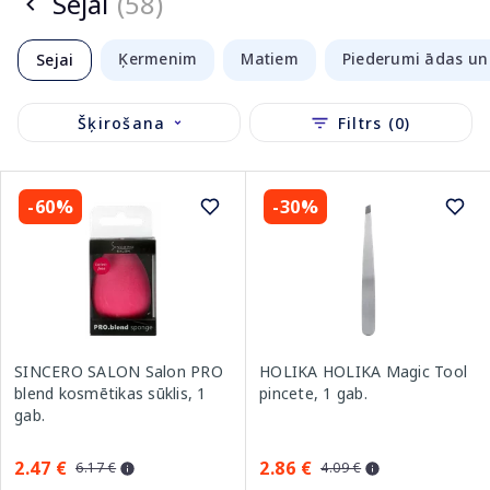
Sejai
(58)
Ķermenim
Matiem
Piederumi ādas un
Sejai
Šķirošana
Filtrs (0)
-60%
-30%
SINCERO SALON Salon PRO
HOLIKA HOLIKA Magic Tool
blend kosmētikas sūklis, 1
pincete, 1 gab.
gab.
2.47 €
2.86 €
6.17 €
4.09 €