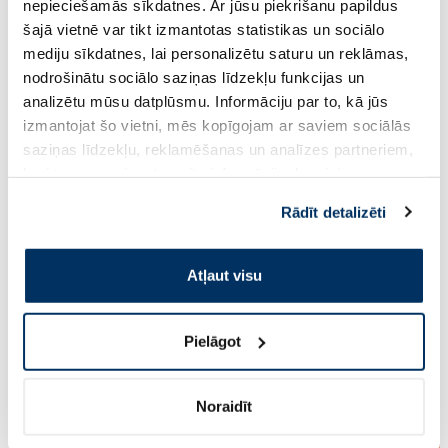
nepieciešamās sīkdatnes. Ar jūsu piekrišanu papildus
šajā vietnē var tikt izmantotas statistikas un sociālo
ALTERMED Panthenol Forte SPF
EUCERIN Kids Dry T
mediju sīkdatnes, lai personalizētu saturu un reklāmas,
15 lūpu balzams, 1 gab.
krēms-gels, 200 ml
nodrošinātu sociālo saziņas līdzekļu funkcijas un
analizētu mūsu datplūsmu. Informāciju par to, kā jūs
izmantojat šo vietni, mēs kopīgojam ar saviem sociālās
2.72 €
13.60 €
3.30 €
33.99 €
saziņas līdzekļu, reklamēšanas un analīzes partneriem,
kuri to var apvienot ar citu informāciju, ko viņiem
Pirkt
Pir
sniedzat vai ko viņi apkopo, kad lietojat viņu
Rādīt detalizēti
30 dienu zemākā cena:
3.30 €
(-18%)
Standarta cena: 33.99 €
pakalpojumus. Ja piekrītat šo papildu sīkdatņu
Standarta cena: 6.39 €
izmantošanai, lūdzu, atzīmējiet savu izvēli:
Page 1 of 10
Atļaut visu
🍋 Izdevīgi pirkumi ar karti Veselība
Pielāgot
Vairāk...
Noraidīt
-40%
-27%