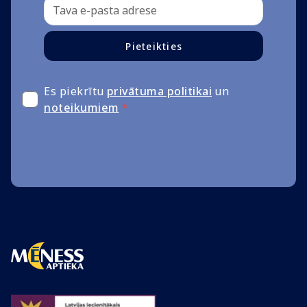
Pieteikties
Es piekrītu
privātuma politikai
un
noteikumiem
*