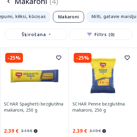
Makaroni
(4)
epumi, kēksi, kūciņas
Milti, gatavie maisīj
Makaroni
Šķirošana
Filtrs (0)
-25%
-25%
SCHAR Spaghetti bezglutēna
SCHAR Penne bezglutēna
makaroni, 250 g
makaroni, 250 g
2.39 €
2.39 €
3.19 €
3.19 €