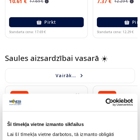
10.61 €
7.37 €
17.69 €
12.29 €
Pirkt
Pir
Standarta cena: 17.69 €
Standarta cena: 12.29 €
Page 1 of 10
Saules aizsardzībai vasarā ☀️
Vairāk...
-18%
-60%
Šī tīmekļa vietne izmanto sīkfailus
Lai šī tīmekļa vietne darbotos, tā izmanto obligāti