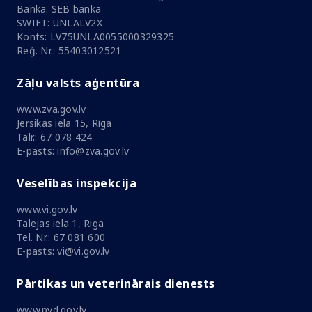
Banka: SEB banka
SWIFT: UNLALV2X
Konts: LV75UNLA0055000329325
Reģ. Nr.: 55403012521
Zāļu valsts aģentūra
www.zva.gov.lv
Jersikas iela 15, Rīga
Tālr.: 67 078 424
E-pasts: info@zva.gov.lv
Veselības inspekcija
www.vi.gov.lv
Talejas iela 1, Riga
Tel. Nr.: 67 081 600
E-pasts: vi@vi.gov.lv
Pārtikas un veterinārais dienests
www.pvd.gov.lv