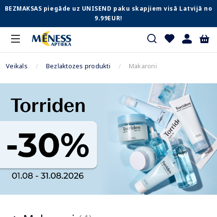
BEZMAKSAS piegāde uz UNISEND paku skapjiem visā Latvijā no
9.99EUR!
Veikals
Bezlaktozes produkti
Makaroni