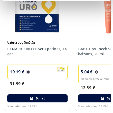
Uztura bagātinātājs
CYMARIC URO Pulveris paciņas, 14
BABE Lip&Cheek SPF
gab.
balzams, 20 ml
19.19 €
5.04 €
30 dienu zemākā cena:
6
31.99 €
12.59 €
Pirkt
Pir
Standarta cena: 31.99 €
Standarta cena: 12.59 €