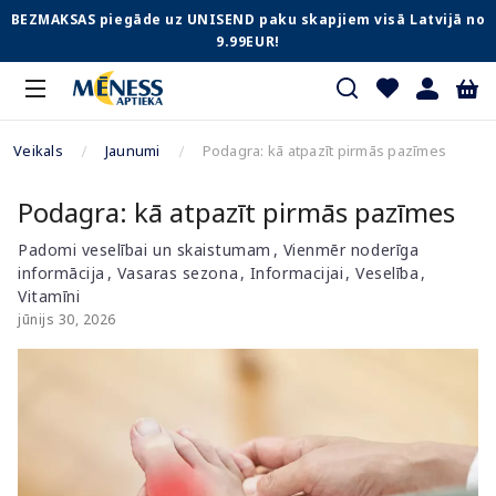
BEZMAKSAS piegāde uz UNISEND paku skapjiem visā Latvijā no
9.99EUR!
Veikals
Jaunumi
Podagra: kā atpazīt pirmās pazīmes
Podagra: kā atpazīt pirmās pazīmes
Padomi veselībai un skaistumam
Vienmēr noderīga
informācija
Vasaras sezona
Informacijai
Veselība
Vitamīni
jūnijs 30, 2026