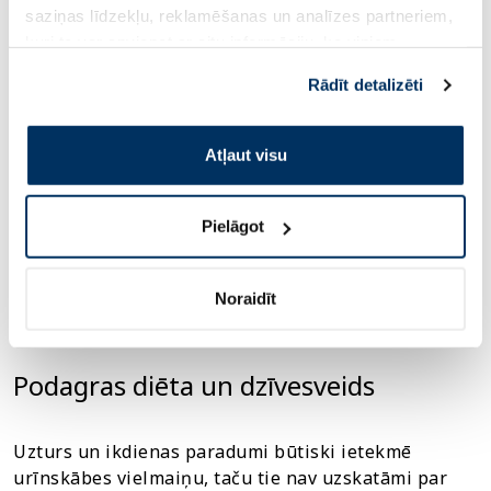
Starp akūtām epizodēm svarīgākais ir uzturēt
saziņas līdzekļu, reklamēšanas un analīzes partneriem,
stabilu urīnskābes līmeni asinīs un sekot
kuri to var apvienot ar citu informāciju, ko viņiem
ārstēšanas plānam. Regulāras analīzes palīdz
sniedzat vai ko viņi apkopo, kad lietojat viņu
novērtēt terapijas efektivitāti un, ja nepieciešams,
Rādīt detalizēti
pakalpojumus. Ja piekrītat šo papildu sīkdatņu
to pielāgot. Ārstēšanas pārtraukšana bez ārsta
izmantošanai, lūdzu, atzīmējiet savu izvēli:
norādījuma var palielināt sāpju atkārtošanās risku.
Atļaut visu
Papildus medikamentozai terapijai dažos gadījumos
tiek izmantoti uztura bagātinātāji locītavu veselības
Pielāgot
atbalstam. Uztura bagātinātāji neaizstāj ārsta
nozīmētu ārstēšanu, un to lietošana jāizvērtē
individuāli. Piemērotākā risinājuma izvēlē ieteicama
Noraidīt
konsultācija ar farmaceitu vai ārstu.
Podagras diēta un dzīvesveids
Uzturs un ikdienas paradumi būtiski ietekmē
urīnskābes vielmaiņu, taču tie nav uzskatāmi par