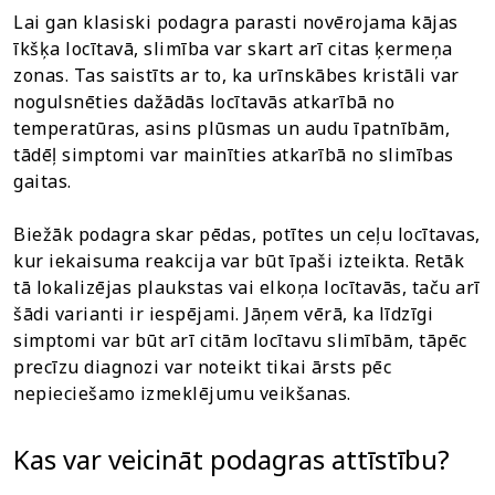
Lai gan klasiski podagra parasti novērojama kājas
īkšķa locītavā, slimība var skart arī citas ķermeņa
zonas. Tas saistīts ar to, ka urīnskābes kristāli var
nogulsnēties dažādās locītavās atkarībā no
temperatūras, asins plūsmas un audu īpatnībām,
tādēļ simptomi var mainīties atkarībā no slimības
gaitas.
Biežāk podagra skar pēdas, potītes un ceļu locītavas,
kur iekaisuma reakcija var būt īpaši izteikta. Retāk
tā lokalizējas plaukstas vai elkoņa locītavās, taču arī
šādi varianti ir iespējami. Jāņem vērā, ka līdzīgi
simptomi var būt arī citām locītavu slimībām, tāpēc
precīzu diagnozi var noteikt tikai ārsts pēc
nepieciešamo izmeklējumu veikšanas.
Kas var veicināt podagras attīstību?