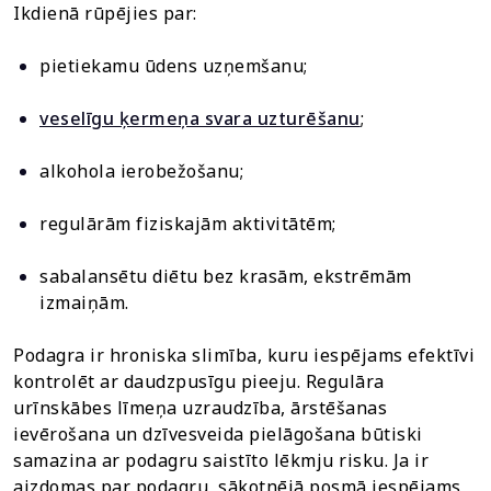
Ikdienā rūpējies par:
pietiekamu ūdens uzņemšanu;
veselīgu ķermeņa svara uzturēšanu
;
alkohola ierobežošanu;
regulārām fiziskajām aktivitātēm;
sabalansētu diētu bez krasām, ekstrēmām
izmaiņām.
Podagra ir hroniska slimība, kuru iespējams efektīvi
kontrolēt ar daudzpusīgu pieeju. Regulāra
urīnskābes līmeņa uzraudzība, ārstēšanas
ievērošana un dzīvesveida pielāgošana būtiski
samazina ar podagru saistīto lēkmju risku. Ja ir
aizdomas par podagru, sākotnējā posmā iespējams