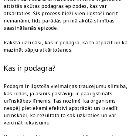
attīstās akūtas podagras epizodes, kas var
atkārtoties. Šis process bieži vien ilgstoši norit
nemanāmi, līdz parādās pirmā akūtā slimības
saasināšanās epizode.
Rakstā uzzināsi, kas ir podagra, kā to atpazīt un kā
mazināt sāpju atkārtošanos.
Kas ir podagra?
Podagra ir ilgstoša vielmaiņas traucējumu slimība,
kas rodas, ja asinīs pastāvīgi ir paaugstināts
urīnskābes līmenis. Tas nozīmē, ka organisms
nespēj pietiekami efektīvi apstrādāt un izvadīt
urīnskābi, kā rezultātā tā sāk uzkrāties un var
veicināt iekaisumu.