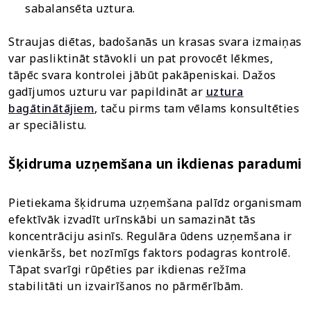
sabalansēta uztura.
Straujas diētas, badošanās un krasas svara izmaiņas
var pasliktināt stāvokli un pat provocēt lēkmes,
tāpēc svara kontrolei jābūt pakāpeniskai. Dažos
gadījumos uzturu var papildināt ar
uztura
bagātinātājiem
, taču pirms tam vēlams konsultēties
ar speciālistu.
Šķidruma uzņemšana un ikdienas paradumi
Pietiekama šķidruma uzņemšana palīdz organismam
efektīvāk izvadīt urīnskābi un samazināt tās
koncentrāciju asinīs. Regulāra ūdens uzņemšana ir
vienkāršs, bet nozīmīgs faktors podagras kontrolē.
Tāpat svarīgi rūpēties par ikdienas režīma
stabilitāti un izvairīšanos no pārmērībām.