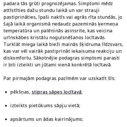
padara tās grūti prognozējamas. Simptomi mēdz
attīstīties dažu stundu laikā un var strauji
pastiprināties, īpaši naktīs vai agrās rīta stundās, jo
šajā laikā organismā nedaudz pazeminās ķermeņa
temperatūra un palēninās asinsrite, kas veicina
urīnskābes kristālu nogulsnēšanos locītavās.
Turklāt miega laikā bieži mainās šķidruma līdzsvars,
kas var vēl vairāk pastiprināt iekaisuma reakciju un
diskomfortu. Sākotnējie podagras simptomi parasti
ir ļoti izteikti un jūtami vienā konkrētā locītavā.
Par pirmajām podagras pazīmēm var uzskatīt šīs:
pēkšņas,
stipras sāpes locītavā
;
izteikts pietūkums sāpju vietā;
apsārtums un ādas kairinājums;