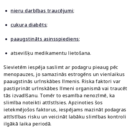
nieru darbības traucējumi
;
cukura diabēts
;
paaugstināts asinsspiediens
;
atsevišķu medikamentu lietošana.
Sievietēm iespēja saslimt ar podagru pieaug pēc
menopauzes, jo samazinās estrogēns un vienlaikus
paaugstinās urīnskābes līmenis. Riska faktori var
pastiprināt urīnskābes līmeni organismā vai traucēt
tās izvadīšanu. Tomēr to esamība nenozīmē, ka
slimība noteikti attīstīsies. Apzinoties šos
ietekmējošos faktorus, iespējams mazināt podagras
attīstības risku un veicināt labāku slimības kontroli
ilgākā laika periodā.