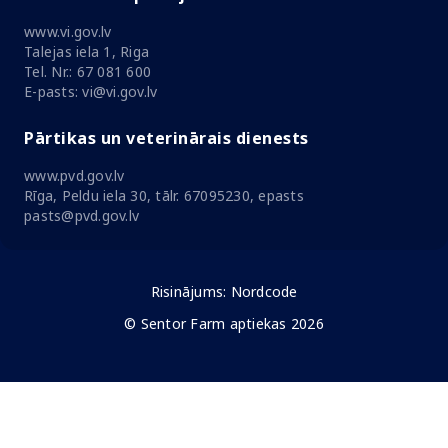
www.vi.gov.lv
Talejas iela 1, Riga
Tel. Nr.: 67 081 600
E-pasts: vi@vi.gov.lv
Pārtikas un veterinārais dienests
www.pvd.gov.lv
Rīga, Peldu iela 30, tālr. 67095230, epasts
pasts@pvd.gov.lv
Risinājums:
Nordcode
© Sentor Farm aptiekas 2026