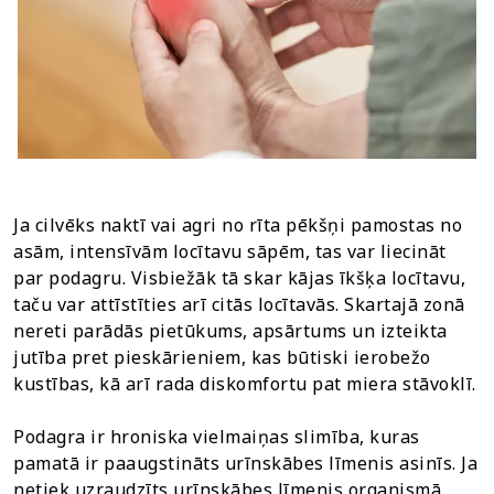
Ja cilvēks naktī vai agri no rīta pēkšņi pamostas no
asām, intensīvām locītavu sāpēm, tas var liecināt
par podagru. Visbiežāk tā skar kājas īkšķa locītavu,
taču var attīstīties arī citās locītavās. Skartajā zonā
nereti parādās pietūkums, apsārtums un izteikta
jutība pret pieskārieniem, kas būtiski ierobežo
kustības, kā arī rada diskomfortu pat miera stāvoklī.
Podagra ir hroniska vielmaiņas slimība, kuras
pamatā ir paaugstināts urīnskābes līmenis asinīs. Ja
netiek uzraudzīts urīnskābes līmenis organismā,