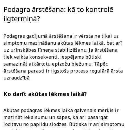
Podagra ārstēšana: kā to kontrolē
ilgtermiņā?
Podagras gadījumā ārstēšana ir vērsta ne tikai uz
simptomu mazināšanu akūtas lēkmes laikā, bet arī
uz urīnskābes līmeņa stabilizēšanu. Ja ārstēšana
tiek veikta konsekventi, iespējams būtiski
samazināt atkārtotu epizožu biežumu. Tāpēc
ārstēšana parasti ir ilgstošs process regulārā ārsta
uzraudzībā.
Ko darīt akūtas lēkmes laikā?
Akūtas podagras lēkmes laikā galvenais mērķis ir
mazināt iekaisumu un sāpes, kā arī pasargāt
locītavu no papildu slodzes. Būtiska ir arī simptomu