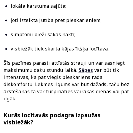
lokāla karstuma sajūta;
ļoti izteikta jutība pret pieskārieniem;
simptomi bieži sākas naktī;
visbiežāk tiek skarta kājas īkšķa locītava.
Šīs pazīmes parasti attīstās strauji un var sasniegt
maksimumu dažu stundu laikā.
Sāpes
var būt tik
intensīvas, ka pat viegls pieskāriens rada
diskomfortu. Lēkmes ilgums var būt dažāds, taču bez
ārstēšanas tā var turpināties vairākas dienas vai pat
ilgāk.
Kurās locītavās podagra izpaužas
visbiežāk?