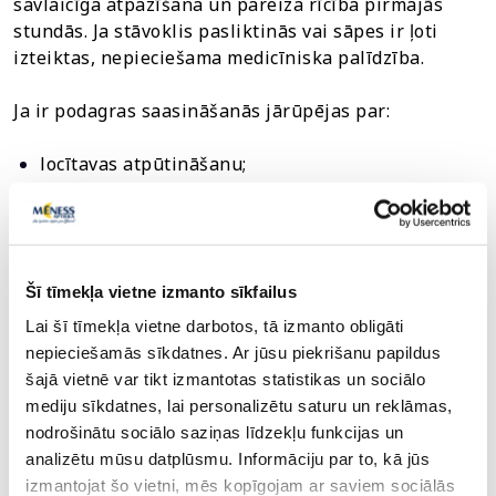
savlaicīga atpazīšana un pareiza rīcība pirmajās
stundās. Ja stāvoklis pasliktinās vai sāpes ir ļoti
izteiktas, nepieciešama medicīniska palīdzība.
Ja ir podagras saasināšanās jārūpējas par:
locītavas atpūtināšanu;
izvairīšanos no fiziskas slodzes;
pietiekamu šķidruma uzņemšanu.
Šī tīmekļa vietne izmanto sīkfailus
Ja simptomi pastiprinās, jādodas pie ārsta, savukārt
Lai šī tīmekļa vietne darbotos, tā izmanto obligāti
tad, ja nepieciešama informācija par bezrecepšu
nepieciešamās sīkdatnes. Ar jūsu piekrišanu papildus
līdzekļiem, jākonsultējas ar farmaceitu.
šajā vietnē var tikt izmantotas statistikas un sociālo
mediju sīkdatnes, lai personalizētu saturu un reklāmas,
nodrošinātu sociālo saziņas līdzekļu funkcijas un
Kā kontrolēt podagru starp lēkmēm?
analizētu mūsu datplūsmu. Informāciju par to, kā jūs
izmantojat šo vietni, mēs kopīgojam ar saviem sociālās