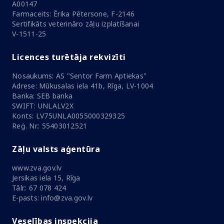
A00147
Farmaceits: Ērika Pētersone, F-2146
Sertifikāts veterināro zāļu izplatīšanai
V-1511-25
Licences turētāja rekvizīti
Nosaukums: AS "Sentor Farm Aptiekas"
Adrese: Mūkusalas iela 41b, Rīga, LV-1004
Banka: SEB banka
SWIFT: UNLALV2X
Konts: LV75UNLA0055000329325
Reģ. Nr.: 55403012521
Zāļu valsts aģentūra
www.zva.gov.lv
Jersikas iela 15, Rīga
Tālr.: 67 078 424
E-pasts: info@zva.gov.lv
Veselības inspekcija