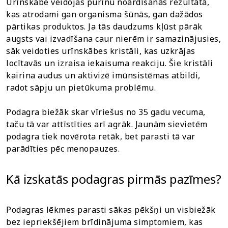
Urīnskābe veidojas purīnu noārdīšanās rezultātā,
kas atrodami gan organisma šūnās, gan dažādos
pārtikas produktos. Ja tās daudzums kļūst pārāk
augsts vai izvadīšana caur nierēm ir samazinājusies,
sāk veidoties urīnskābes kristāli, kas uzkrājas
locītavās un izraisa iekaisuma reakciju. Šie kristāli
kairina audus un aktivizē imūnsistēmas atbildi,
radot sāpju un pietūkuma problēmu.
Podagra biežāk skar vīriešus no 35 gadu vecuma,
taču tā var attīstīties arī agrāk. Jaunām sievietēm
podagra tiek novērota retāk, bet parasti tā var
parādīties pēc menopauzes.
Kā izskatās podagras pirmās pazīmes?
Podagras lēkmes parasti sākas pēkšņi un visbiežāk
bez iepriekšējiem brīdinājuma simptomiem, kas