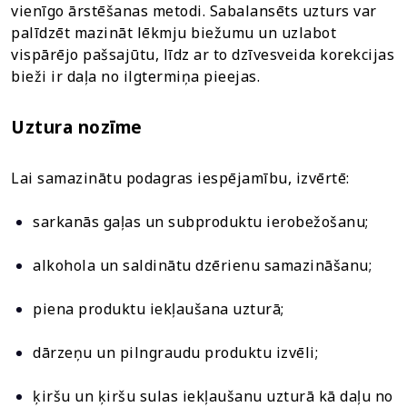
vienīgo ārstēšanas metodi. Sabalansēts uzturs var
palīdzēt mazināt lēkmju biežumu un uzlabot
vispārējo pašsajūtu, līdz ar to dzīvesveida korekcijas
bieži ir daļa no ilgtermiņa pieejas.
Uztura nozīme
Lai samazinātu podagras iespējamību, izvērtē:
sarkanās gaļas un subproduktu ierobežošanu;
alkohola un saldinātu dzērienu samazināšanu;
piena produktu iekļaušana uzturā;
dārzeņu un pilngraudu produktu izvēli;
ķiršu un ķiršu sulas iekļaušanu uzturā kā daļu no