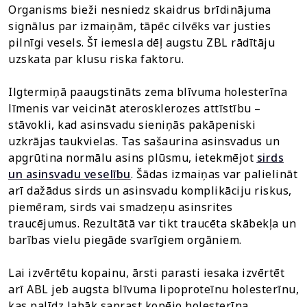
Organisms bieži nesniedz skaidrus brīdinājuma
signālus par izmaiņām, tāpēc cilvēks var justies
pilnīgi vesels. Šī iemesla dēļ augstu ZBL rādītāju
uzskata par klusu riska faktoru.
Ilgtermiņā paaugstināts zema blīvuma holesterīna
līmenis var veicināt aterosklerozes attīstību –
stāvokli, kad asinsvadu sieniņās pakāpeniski
uzkrājas taukvielas. Tas sašaurina asinsvadus un
apgrūtina normālu asins plūsmu, ietekmējot
sirds
un asinsvadu veselību
. Šādas izmaiņas var palielināt
arī dažādus sirds un asinsvadu komplikāciju riskus,
piemēram, sirds vai smadzeņu asinsrites
traucējumus. Rezultātā var tikt traucēta skābekļa un
barības vielu piegāde svarīgiem orgāniem.
Lai izvērtētu kopainu, ārsti parasti iesaka izvērtēt
arī ABL jeb augsta blīvuma lipoproteīnu holesterīnu,
kas palīdz labāk saprast kopējo holesterīna