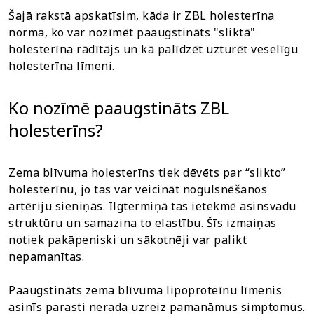
Šajā rakstā apskatīsim, kāda ir ZBL holesterīna
norma, ko var nozīmēt paaugstināts "sliktā"
holesterīna rādītājs un kā palīdzēt uzturēt veselīgu
holesterīna līmeni.
Ko nozīmē paaugstināts ZBL
holesterīns?
Zema blīvuma holesterīns tiek dēvēts par “slikto”
holesterīnu, jo tas var veicināt nogulsnēšanos
artēriju sieniņās. Ilgtermiņā tas ietekmē asinsvadu
struktūru un samazina to elastību. Šīs izmaiņas
notiek pakāpeniski un sākotnēji var palikt
nepamanītas.
Paaugstināts zema blīvuma lipoproteīnu līmenis
asinīs parasti nerada uzreiz pamanāmus simptomus.