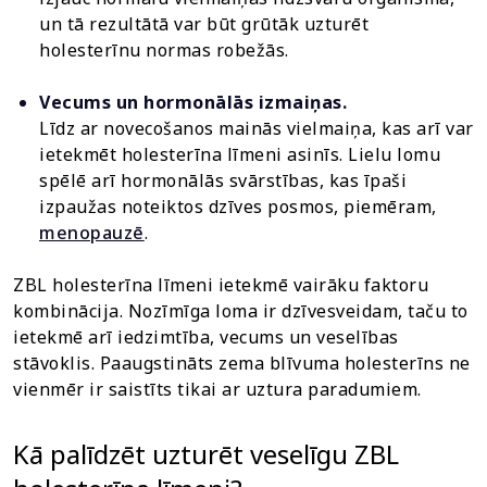
un tā rezultātā var būt grūtāk uzturēt
holesterīnu normas robežās.
Vecums un hormonālās izmaiņas.
Līdz ar novecošanos mainās vielmaiņa, kas arī var
ietekmēt holesterīna līmeni asinīs. Lielu lomu
spēlē arī hormonālās svārstības, kas īpaši
izpaužas noteiktos dzīves posmos, piemēram,
menopauzē
.
ZBL holesterīna līmeni ietekmē vairāku faktoru
kombinācija. Nozīmīga loma ir dzīvesveidam, taču to
ietekmē arī iedzimtība, vecums un veselības
stāvoklis. Paaugstināts zema blīvuma holesterīns ne
vienmēr ir saistīts tikai ar uztura paradumiem.
Kā palīdzēt uzturēt veselīgu ZBL