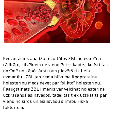
Redzot asins analīžu rezultātos ZBL holesterīna
rādītāju, cilvēkiem ne vienmēr ir skaidrs, ko īsti tas
nozīmē un kāpēc ārsti tam pievērš tik lielu
uzmanību. ZBL jeb zema blīvuma lipoproteīnu
holesterīnu mēdz dēvēt par “slikto” holesterīnu.
Paaugstināts ZBL līmenis var veicināt holesterīna
uzkrāšanos asinsvados, tādēļ tas tiek uzskatīts par
vienu no sirds un asinsvadu slimību riska
faktoriem.