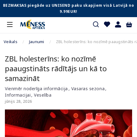
BEZMAKSAS piegāde uz UNISEND paku skapjiem visā Latvijā no
9.99EUR!
Veikals
Jaunumi
ZBL holesterīns: ko nozīmē paaugstināts rā
ZBL holesterīns: ko nozīmē
paaugstināts rādītājs un kā to
samazināt
Vienmēr noderīga informācija
Vasaras sezona
Informacijai
Veselība
jūnijs 28, 2026