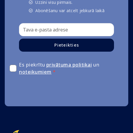
Uzzini visu pirmais.
Abonēšanu var atcelt jebkurā laikā
Pieteikties
Es piekrītu
privātuma politikai
un
noteikumiem
*