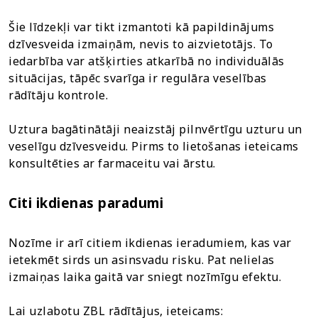
Šie līdzekļi var tikt izmantoti kā papildinājums
dzīvesveida izmaiņām, nevis to aizvietotājs. To
iedarbība var atšķirties atkarībā no individuālās
situācijas, tāpēc svarīga ir regulāra veselības
rādītāju kontrole.
Uztura bagātinātāji neaizstāj pilnvērtīgu uzturu un
veselīgu dzīvesveidu. Pirms to lietošanas ieteicams
konsultēties ar farmaceitu vai ārstu.
Citi ikdienas paradumi
Nozīme ir arī citiem ikdienas ieradumiem, kas var
ietekmēt sirds un asinsvadu risku. Pat nelielas
izmaiņas laika gaitā var sniegt nozīmīgu efektu.
Lai uzlabotu ZBL rādītājus, ieteicams: