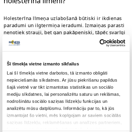
holesterīna līmeni?
Holesterīna līmeņa uzlabošanā būtiski ir ikdienas
paradumi un ilgtermiņa ieradumi. Izmaiņas parasti
nenotiek strauji, bet gan pakāpeniski, tāpēc svarīgi
ievērot konsekvenci.
Uztura nozīme
Šī tīmekļa vietne izmanto sīkfailus
Lai palīdzētu uzturēt veselīgu holesterīna līmeni,
Lai šī tīmekļa vietne darbotos, tā izmanto obligāti
būtiska nozīme ir uztura kvalitātei. Sabalansēts
nepieciešamās sīkdatnes. Ar jūsu piekrišanu papildus
uzturs spēj ietekmēt taukvielu līdzsvaru organismā
šajā vietnē var tikt izmantotas statistikas un sociālo
un atbalstīt asinsvadu veselību. Tas ir viens no
mediju sīkdatnes, lai personalizētu saturu un reklāmas,
svarīgākajiem ilgtermiņa faktoriem.
nodrošinātu sociālo saziņas līdzekļu funkcijas un
analizētu mūsu datplūsmu. Informāciju par to, kā jūs
Samazini piesātināto tauku uzņemšanu
-
izmantojat šo vietni, mēs kopīgojam ar saviem sociālās
izvēlies vieglākus un sabalansētākus tauku
saziņas līdzekļu, reklamēšanas un analīzes partneriem,
avotus ikdienas uzturā.
kuri to var apvienot ar citu informāciju, ko viņiem