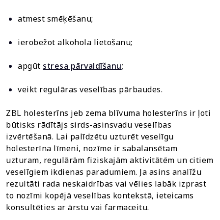
atmest smēķēšanu;
ierobežot alkohola lietošanu;
apgūt
stresa pārvaldīšanu
;
veikt regulāras veselības pārbaudes.
ZBL holesterīns jeb zema blīvuma holesterīns ir ļoti
būtisks rādītājs sirds-asinsvadu veselības
izvērtēšanā. Lai palīdzētu uzturēt veselīgu
holesterīna līmeni, nozīme ir sabalansētam
uzturam, regulārām fiziskajām aktivitātēm un citiem
veselīgiem ikdienas paradumiem. Ja asins analīžu
rezultāti rada neskaidrības vai vēlies labāk izprast
to nozīmi kopējā veselības kontekstā, ieteicams
konsultēties ar ārstu vai farmaceitu.