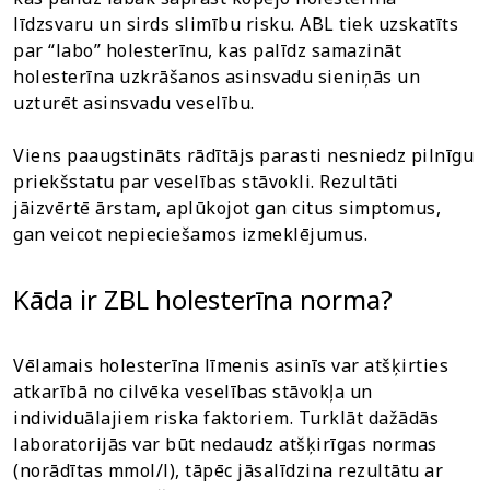
līdzsvaru un sirds slimību risku. ABL tiek uzskatīts
par “labo” holesterīnu, kas palīdz samazināt
holesterīna uzkrāšanos asinsvadu sieniņās un
uzturēt asinsvadu veselību.
Viens paaugstināts rādītājs parasti nesniedz pilnīgu
priekšstatu par veselības stāvokli. Rezultāti
jāizvērtē ārstam, aplūkojot gan citus simptomus,
gan veicot nepieciešamos izmeklējumus.
Kāda ir ZBL holesterīna norma?
Vēlamais holesterīna līmenis asinīs var atšķirties
atkarībā no cilvēka veselības stāvokļa un
individuālajiem riska faktoriem. Turklāt dažādās
laboratorijās var būt nedaudz atšķirīgas normas
(norādītas mmol/l), tāpēc jāsalīdzina rezultātu ar