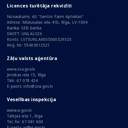
Licences turētāja rekvizīti
Nosaukums: AS "Sentor Farm Aptiekas"
Adrese: Mūkusalas iela 41b, Rīga, LV-1004
Banka: SEB banka
SWIFT: UNLALV2X
Konts: LV75UNLA0055000329325
Reģ. Nr.: 55403012521
Zāļu valsts aģentūra
www.zva.gov.lv
Jersikas iela 15, Rīga
Tālr.: 67 078 424
E-pasts: info@zva.gov.lv
Veselības inspekcija
www.vi.gov.lv
Talejas iela 1, Riga
Tel. Nr.: 67 081 600
E-pasts: vi@vi.gov.lv