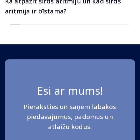
Kā atpazīt sirds aritmiju un kad sirds
aritmija ir bīstama?
Esi ar mums!
Pieraksties un saņem labākos
piedāvājumus, padomus un
atlaižu kodus.