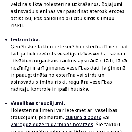
veicina sliktā holesterīna uzkrāšanos. Bojājumi
asinsvadu sieniņās var paātrināt aterosklerozes
attīstību, kas palielina arī citu sirds slimību
risku.
Iedzimtība.
Ģenētiskie faktori ietekmē holesterīna līmeni pat
tad, ja tiek ievērots veselīgs dzīvesveids. Dažiem
cilvēkiem organisms taukus apstrādā citādi, tāpēc
nozīmīgi ir arī ģimenes veselības dati. Ja ģimenē
ir paaugstināta holesterīna vai sirds un
asinsvadu slimību riski, regulāra veselības
rādītāju kontrole ir īpaši būtiska.
Veselības traucējumi.
Holesterīna līmeni var ietekmēt arī veselības
traucējumi, piemēram,
cukura diabēts
vai
vairogdziedzera darbības novirzes
. Šie faktori
izjauc normālu vielmaiņas līdzsvaru organismā,