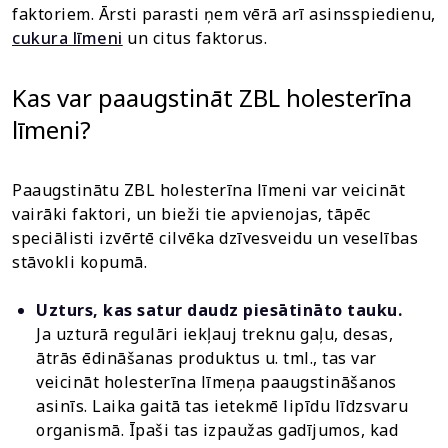
faktoriem. Ārsti parasti ņem vērā arī asinsspiedienu,
cukura līmeni
un citus faktorus.
Kas var paaugstināt ZBL holesterīna
līmeni?
Paaugstinātu ZBL holesterīna līmeni var veicināt
vairāki faktori, un bieži tie apvienojas, tāpēc
speciālisti izvērtē cilvēka dzīvesveidu un veselības
stāvokli kopumā.
Uzturs, kas satur daudz piesātināto tauku.
Ja uzturā regulāri iekļauj treknu gaļu, desas,
ātrās ēdināšanas produktus u. tml., tas var
veicināt holesterīna līmeņa paaugstināšanos
asinīs. Laika gaitā tas ietekmē lipīdu līdzsvaru
organismā. Īpaši tas izpaužas gadījumos, kad