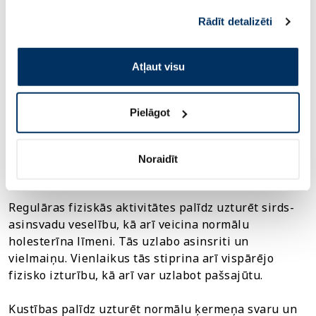
sniedzat vai ko viņi apkopo, kad lietojat viņu
Rādīt detalizēti
Uzņem pietiekami daudz
šķiedrvielu
- tās var
pakalpojumus. Ja piekrītat šo papildu sīkdatņu
palīdzēt organismam efektīvāk regulēt taukvielu
izmantošanai, lūdzu, atzīmējiet savu izvēli:
līdzsvaru.
Atļaut visu
Nodrošini uzturā
omega-3 taukskābes
- tās var
palīdzēt atbalstīt sirds un asinsvadu sistēmas
Pielāgot
darbību.
Noraidīt
Fiziskās aktivitātes
Regulāras fiziskās aktivitātes palīdz uzturēt sirds-
asinsvadu veselību, kā arī veicina normālu
holesterīna līmeni. Tās uzlabo asinsriti un
vielmaiņu. Vienlaikus tās stiprina arī vispārējo
fizisko izturību, kā arī var uzlabot pašsajūtu.
Kustības palīdz uzturēt normālu ķermeņa svaru un