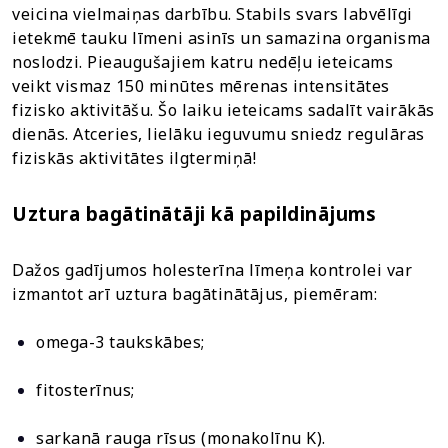
veicina vielmaiņas darbību. Stabils svars labvēlīgi
ietekmē tauku līmeni asinīs un samazina organisma
noslodzi. Pieaugušajiem katru nedēļu ieteicams
veikt vismaz 150 minūtes mērenas intensitātes
fizisko aktivitāšu. Šo laiku ieteicams sadalīt vairākās
dienās. Atceries, lielāku ieguvumu sniedz regulāras
fiziskās aktivitātes ilgtermiņā!
Uztura bagātinātāji kā papildinājums
Dažos gadījumos holesterīna līmeņa kontrolei var
izmantot arī uztura bagātinātājus, piemēram:
omega-3 taukskābes;
fitosterīnus;
sarkanā rauga rīsus (monakolīnu K).