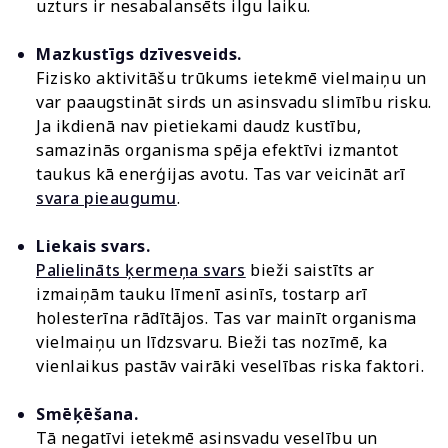
uzturs ir nesabalansēts ilgu laiku.
Mazkustīgs dzīvesveids.
Fizisko aktivitāšu trūkums ietekmē vielmaiņu un
var paaugstināt sirds un asinsvadu slimību risku.
Ja ikdienā nav pietiekami daudz kustību,
samazinās organisma spēja efektīvi izmantot
taukus kā enerģijas avotu. Tas var veicināt arī
svara pieaugumu
.
Liekais svars.
Palielināts ķermeņa svars
bieži saistīts ar
izmaiņām tauku līmenī asinīs, tostarp arī
holesterīna rādītājos. Tas var mainīt organisma
vielmaiņu un līdzsvaru. Bieži tas nozīmē, ka
vienlaikus pastāv vairāki veselības riska faktori.
Smēķēšana.
Tā negatīvi ietekmē asinsvadu veselību un