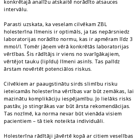
konkrētajā analīžu atskaitē norādīto atsauces
intervālu.
Parasti uzskata, ka veselam cilvēkam ZBL
holesterīna līmenis ir optimāls, ja tas nepārsniedz
laboratorijas norādīto normu, kas ir apmēram līdz 3
mmol/l. Tomēr jāņem vērā konkrētās laboratorijas
vērtības. Šis rādītājs ir viens no svarīgākajiem,
vērtējot tauku (lipīdu) līmeni asinīs. Tas palīdz
ārstam novērtēt potenciālos riskus.
Cilvēkiem ar paaugstinātu sirds slimību risku
ieteicamās holesterīna vērtības var būt zemākas, lai
mazinātu komplikāciju iespējamību. Jo lielāks risks
pastāv, jo stingrākas var būt ārsta rekomendācijas.
Tas nozīmē, ka norma nevar būt vienāda visiem
pacientiem – tā tiek noteikta individuāli.
Holesterīna rādītāji jāvērtē kopā ar citiem veselības