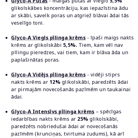
Glyco-A Putas
- maigas putas ar vieglo
5,5%
glikolskābes koncentrāciju, kas iepazīstina ādu
ar skābi, savelk poras un atgriež blāvai ādai tās
veselīgo toni.
Glyco-A Viegls pīlinga krēms
- īpaši maigs nakts
krēms ar glikolskābi
5,5%.
Tiem, kam vēl nav
pīlingu pieredzes, vai tiem, kam ir blāva āda un
paplašinātas poras.
Glyco-A Vidējs pīlinga krēms
- vidēji stiprs
nakts krēms ar
12%
glikolskābi, paredzēts ādai
ar pirmajām novecošanās pazīmēm un taukainai
ādai.
Glyco-A Intensīvs pīlinga krēms
– spēcīgas
iedarbības nakts krēms ar
25%
glikolskābi,
paredzēts nobriedušai ādai ar novecošanās
pazīmēm (krunciņas, tvirtuma zudums), kā arī