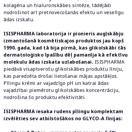
kolagēna un hialuronskābes sintēze, tādējādi
nodrošinot arī pretnovecošanās efektu un veselīgu
ādas izskatu.
ISISPHARMA laboratorija ir pionieris augļskābju
izmantošanā kosmētiskajos produktos jau kopš
1990. gada, kad tā bija pirmā, kas glikolskābi tās
dermatoloģisko īpašību dēļ pamanīja kā efektīvu
molekulu ādas izskata uzlabošanai.
ISISPHARMA
piedāvā visaptverošu glikolskābes produktu līniju,
kas paredzēta drošai lietošanai mājas apstākļos.
Pīlingu krēmi ar vajadzīgo pH un katrai ādas
vajadzībai piemērotu glikolskābes koncentrāciju,
nodrošina šo produktu efektivitāti.
ISISPHARMA iesaka rudens pīlingu komplektam
izvēlēties sev atbilstošākos no GLYCO-A līnijas: