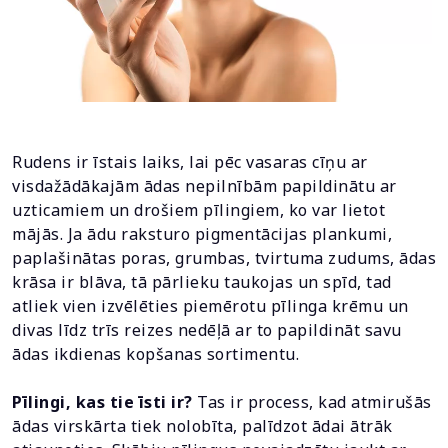
Rudens ir īstais laiks, lai pēc vasaras cīņu ar
visdažādākajām ādas nepilnībām papildinātu ar
uzticamiem un drošiem pīlingiem, ko var lietot
mājās. Ja ādu raksturo pigmentācijas plankumi,
paplašinātas poras, grumbas, tvirtuma zudums, ādas
krāsa ir blāva, tā pārlieku taukojas un spīd, tad
atliek vien izvēlēties piemērotu pīlinga krēmu un
divas līdz trīs reizes nedēļā ar to papildināt savu
ādas ikdienas kopšanas sortimentu.
Pīlingi, kas tie īsti ir?
Tas ir process, kad atmirušās
ādas virskārta tiek nolobīta, palīdzot ādai ātrāk