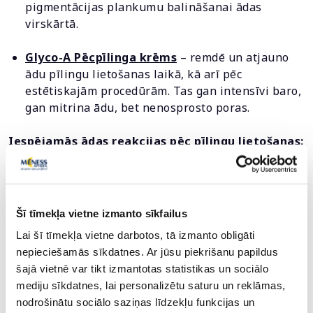
pigmentācijas plankumu balināšanai ādas
virskārtā.
Glyco-A Pēcpīlinga krēms
– remdē un atjauno
ādu pīlingu lietošanas laikā, kā arī pēc
estētiskajām procedūrām. Tas gan intensīvi baro,
gan mitrina ādu, bet nenosprosto poras.
Iespējamās ādas reakcijas pēc pīlingu lietošanas:
Uzklājot pīlingu uz ādas, varam sagaidīt nelielu
kņudināšanu, apsārtumu, tās ir normālas reakcijas
un liecina par to, ka produkts strādā. Pīlingu
lietošana uz īsu brīdi var saasināt iekaisīgu
Šī tīmekļa vietne izmanto sīkfailus
elementu parādīšanos uz taukainas ādas, bet tas
Lai šī tīmekļa vietne darbotos, tā izmanto obligāti
saistīts ar ādu attīrošo un nolobošo efektu.
nepieciešamās sīkdatnes. Ar jūsu piekrišanu papildus
Iespējama neliela ādas lobīšanās, kas arī ir normāla
šajā vietnē var tikt izmantotas statistikas un sociālo
reakcija, tādā gadījumā ādai ir nepieciešama
mediju sīkdatnes, lai personalizētu saturu un reklāmas,
intensīvāka mitrināšana vai barošana, ko nodrošina
nodrošinātu sociālo saziņas līdzekļu funkcijas un
specializētie pēcpīlingu krēmi.