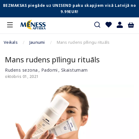
BEZMAKSAS piegāde uz UNISEND paku skapjiem visā Latvijā no
9.99EUR!
Veikals
Jaunumi
Mans rudens pīlingu rituāls
Mans rudens pīlingu rituāls
Rudens sezona
Padomi
Skaistumam
oktobris 01, 2021