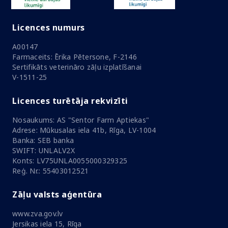
Licences numurs
A00147
Farmaceits: Ērika Pētersone, F-2146
Sertifikāts veterināro zāļu izplatīšanai
V-1511-25
Licences turētāja rekvizīti
Nosaukums: AS "Sentor Farm Aptiekas"
Adrese: Mūkusalas iela 41b, Rīga, LV-1004
Banka: SEB banka
SWIFT: UNLALV2X
Konts: LV75UNLA0055000329325
Reģ. Nr.: 55403012521
Zāļu valsts aģentūra
www.zva.gov.lv
Jersikas iela 15, Rīga