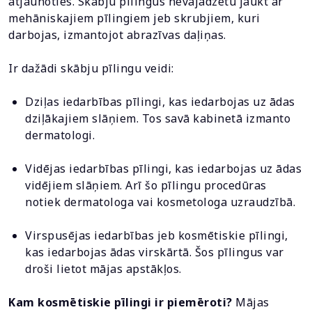
atjaunoties. Skābju pīlingus nevajadzētu jaukt ar
mehāniskajiem pīlingiem jeb skrubjiem, kuri
darbojas, izmantojot abrazīvas daļiņas.
Ir dažādi skābju pīlingu veidi:
Dziļas iedarbības pīlingi, kas iedarbojas uz ādas
dziļākajiem slāņiem. Tos savā kabinetā izmanto
dermatologi.
Vidējas iedarbības pīlingi, kas iedarbojas uz ādas
vidējiem slāņiem. Arī šo pīlingu procedūras
notiek dermatologa vai kosmetologa uzraudzībā.
Virspusējas iedarbības jeb kosmētiskie pīlingi,
kas iedarbojas ādas virskārtā. Šos pīlingus var
droši lietot mājas apstākļos.
Kam kosmētiskie pīlingi ir piemēroti?
Mājas