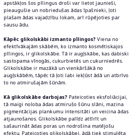
apstākļos šos pīlingus droši var lietot jaunieši,
pieaugušie un nobriedušas ādas īpašnieki, ļoti
plašam ādas vajadzību lokam, arī rūpējoties par
sausu ādu.
Kāpēc glikolskābi izmanto pīlingos?
Viena no
efektīvākajām skābēm, ko izmanto kosmētiskajos
pīlingos, ir glikolskābe. Tā ir augļskābe, kas dabiski
sastopama vīnogās, cukurbietēs un cukurniedrēs.
Glikolskābe ir mazākā un vienkāršākā no
augļskābēm, tāpēc tā ļoti labi iekļūst ādā un atbrīvo
to no atmirušajām šūnām.
Kā glikolskābe darbojas?
Pateicoties eksfoliācijai,
tā maigi noloba ādas atmirušo šūnu slāni, mazina
pigmentācijas plankumu intensitāti un veicina ādas
atjaunošanos. Glikolskābe palīdz attīrīt un
sašaurināt ādas poras un nodrošina matējošu
efektu. Pateicoties glikolskābei, ādā tiek stimulēta