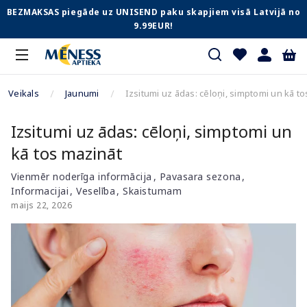
BEZMAKSAS piegāde uz UNISEND paku skapjiem visā Latvijā no
9.99EUR!
Veikals
Jaunumi
Izsitumi uz ādas: cēloņi, simptomi un kā t
Izsitumi uz ādas: cēloņi, simptomi un
kā tos mazināt
Vienmēr noderīga informācija
Pavasara sezona
Informacijai
Veselība
Skaistumam
maijs 22, 2026