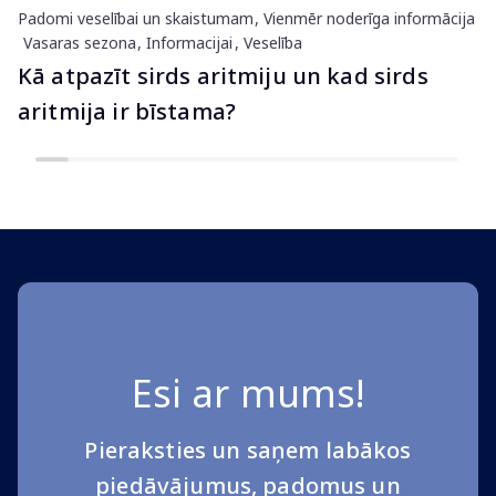
Padomi veselībai un skaistumam
Vienmēr noderīga informācija
Vasaras sezona
Informacijai
Veselība
Kā atpazīt sirds aritmiju un kad sirds
aritmija ir bīstama?
Esi ar mums!
Pieraksties un saņem labākos
piedāvājumus, padomus un