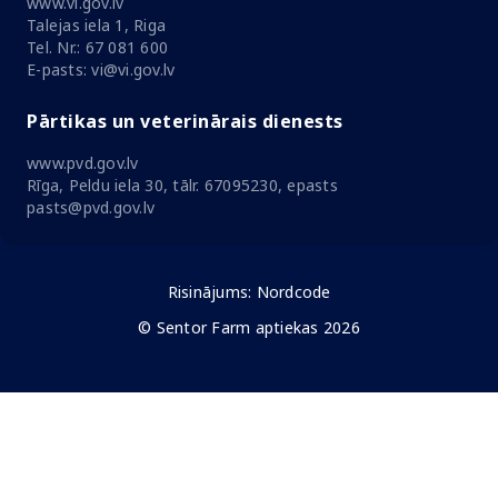
www.vi.gov.lv
Talejas iela 1, Riga
Tel. Nr.: 67 081 600
E-pasts: vi@vi.gov.lv
Pārtikas un veterinārais dienests
www.pvd.gov.lv
Rīga, Peldu iela 30, tālr. 67095230, epasts
pasts@pvd.gov.lv
Risinājums:
Nordcode
© Sentor Farm aptiekas 2026