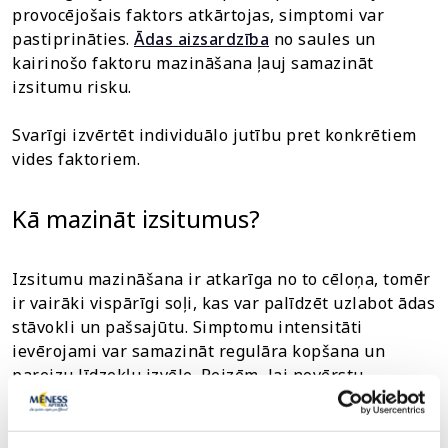
provocējošais faktors atkārtojas, simptomi var
pastiprināties.
Ādas aizsardzība
no saules un
kairinošo faktoru mazināšana ļauj samazināt
izsitumu risku.
Svarīgi izvērtēt individuālo jutību pret konkrētiem
vides faktoriem.
Kā mazināt izsitumus?
Izsitumu mazināšana ir atkarīga no to cēloņa, tomēr
ir vairāki vispārīgi soļi, kas var palīdzēt uzlabot ādas
stāvokli un pašsajūtu. Simptomu intensitāti
ievērojami var samazināt regulāra kopšana un
pareizu līdzekļu izvēle. Reizēm, lai novērstu
izsitumu atkārtošanos, nepieciešamas izmaiņas
dzīvesveidā.