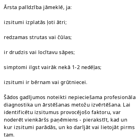
Ārsta palīdzība jāmeklē, ja:
izsitumi izplatās ļoti ātri;
redzamas strutas vai čūlas;
ir drudzis vai locītavu sāpes;
simptomi ilgst vairāk nekā 1-2 nedēļas;
izsitumi ir bērnam vai grūtniecei.
Šādos gadījumos noteikti nepieciešama profesionāla
diagnostika un ārstēšanas metožu izvērtēšana. Lai
identificētu izsitumus provocējošo faktoru, var
noderēt vienkāršs paņēmiens - pierakstīt, kad un
kur izsitumi parādās, un ko darījāt vai lietojāt pirms
tam.