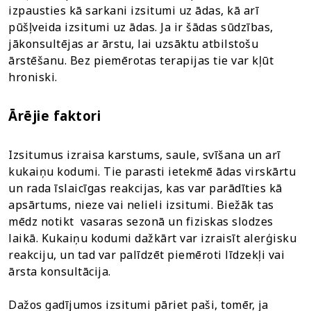
izpausties kā sarkani izsitumi uz ādas, kā arī
pūšļveida izsitumi uz ādas. Ja ir šādas sūdzības,
jākonsultējas ar ārstu, lai uzsāktu atbilstošu
ārstēšanu. Bez piemērotas terapijas tie var kļūt
hroniski.
Ārējie faktori
Izsitumus izraisa karstums, saule, svīšana un arī
kukaiņu kodumi. Tie parasti ietekmē ādas virskārtu
un rada īslaicīgas reakcijas, kas var parādīties kā
apsārtums, nieze vai nelieli izsitumi. Biežāk tas
mēdz notikt vasaras sezonā un fiziskas slodzes
laikā. Kukaiņu kodumi dažkārt var izraisīt alerģisku
reakciju, un tad var palīdzēt piemēroti līdzekļi vai
ārsta konsultācija.
Dažos gadījumos izsitumi pāriet paši, tomēr, ja