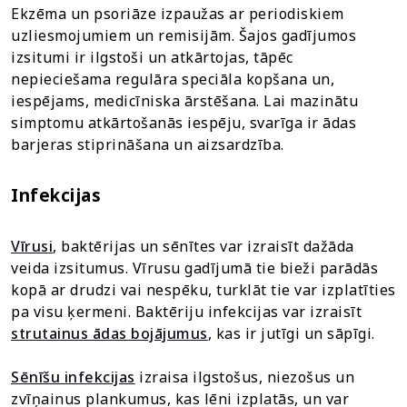
Ekzēma un psoriāze izpaužas ar periodiskiem
uzliesmojumiem un remisijām. Šajos gadījumos
izsitumi ir ilgstoši un atkārtojas, tāpēc
nepieciešama regulāra speciāla kopšana un,
iespējams, medicīniska ārstēšana. Lai mazinātu
simptomu atkārtošanās iespēju, svarīga ir ādas
barjeras stiprināšana un aizsardzība.
Infekcijas
Vīrusi
, baktērijas un sēnītes var izraisīt dažāda
veida izsitumus. Vīrusu gadījumā tie bieži parādās
kopā ar drudzi vai nespēku, turklāt tie var izplatīties
pa visu ķermeni. Baktēriju infekcijas var izraisīt
strutainus ādas bojājumus
, kas ir jutīgi un sāpīgi.
Sēnīšu infekcijas
izraisa ilgstošus, niezošus un
zvīņainus plankumus, kas lēni izplatās, un var