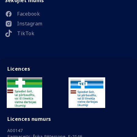
Sekojiet mums
Facebook
Instagram
TikTok
Licences
Licences numurs
A00147
Farmaceits: Ērika Pētersone, F-2146