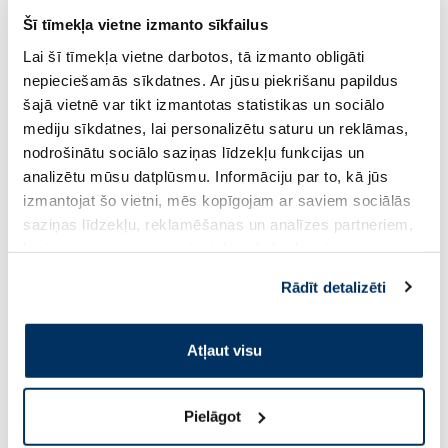
Lieto
mitrinošus krēmus
un ziedes, kas pieejamas
Šī tīmekļa vietne izmanto sīkfailus
aptiekas piedāvājumā un palīdz atjaunot ādas
Lai šī tīmekļa vietne darbotos, tā izmanto obligāti
barjeru.Tie palīdz samazināt sausumu un
nepieciešamās sīkdatnes. Ar jūsu piekrišanu papildus
kairinājumu.
šajā vietnē var tikt izmantotas statistikas un sociālo
mediju sīkdatnes, lai personalizētu saturu un reklāmas,
Pret niezi var palīdzēt
antihistamīna tabletes
un
nodrošinātu sociālo saziņas līdzekļu funkcijas un
lokāli lietojami krēmi, kas mazina kairinājumu. Šie
analizētu mūsu datplūsmu. Informāciju par to, kā jūs
līdzekļi īpaši var noderēt alerģisku reakciju
izmantojat šo vietni, mēs kopīgojam ar saviem sociālās
situācijās.
saziņas līdzekļu, reklamēšanas un analīzes partneriem,
kuri to var apvienot ar citu informāciju, ko viņiem
Aukstas kompreses vai vannas ar auzu pārslām var
sniedzat vai ko viņi apkopo, kad lietojat viņu
nomierināt ādu, mazināt apsārtumu un
Rādīt detalizēti
pakalpojumus. Ja piekrītat šo papildu sīkdatņu
diskomfortu.
izmantošanai, lūdzu, atzīmējiet savu izvēli:
Atļaut visu
Izvairies no kairinātājiem, kas izraisa nevēlamas
reakcijas, piemēram, agresīvām ziepēm vai
sintētiska apģērba. Atsakoties no šiem
Pielāgot
provocējošajiem faktoriem, iespējams samazināt