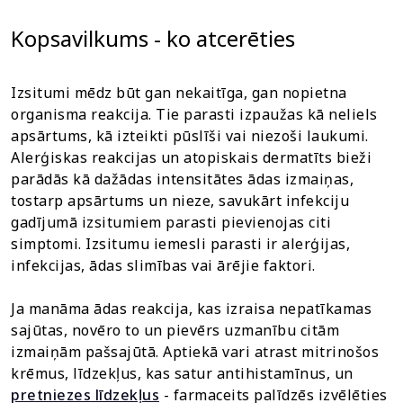
Kopsavilkums - ko atcerēties
Izsitumi mēdz būt gan nekaitīga, gan nopietna
organisma reakcija. Tie parasti izpaužas kā neliels
apsārtums, kā izteikti pūslīši vai niezoši laukumi.
Alerģiskas reakcijas un atopiskais dermatīts bieži
parādās kā dažādas intensitātes ādas izmaiņas,
tostarp apsārtums un nieze, savukārt infekciju
gadījumā izsitumiem parasti pievienojas citi
simptomi. Izsitumu iemesli parasti ir alerģijas,
infekcijas, ādas slimības vai ārējie faktori.
Ja manāma ādas reakcija, kas izraisa nepatīkamas
sajūtas, novēro to un pievērs uzmanību citām
izmaiņām pašsajūtā. Aptiekā vari atrast mitrinošos
krēmus, līdzekļus, kas satur antihistamīnus, un
pretniezes līdzekļus
- farmaceits palīdzēs izvēlēties