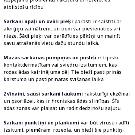
atbilstošu rīcību.
Sarkani apaļi un ovāli pleķi
parasti ir saistīti ar
alerģiju vai nātreni, un tiem var pievienoties arī
nieze. Šādi pleķi var parādīties pēkšņi un mainīt
savu atrašanās vietu dažu stundu laikā.
Mazas sarkanas pumpiņas un pūslīši
ir tipiski
kontaktdermatītam vai sviedru izsitumiem, kas
rodas ādas kairinājuma dēļ. Tie bieži pastiprinās
karstumā un pastiprinātas svīšanas laikā.
Zvīņaini, sausi sarkani laukumi
raksturīgi ekzēmai
un psoriāzei, kas ir hroniskas ādas slimības. Šīs
ādas zonas var plaisāt un radīt dedzinošu sajūtu.
Sarkani punktiņi un plankumi
var būt vīrusu radīti
izsitumi, piemēram, rozeola, un bieži šie punktiņi