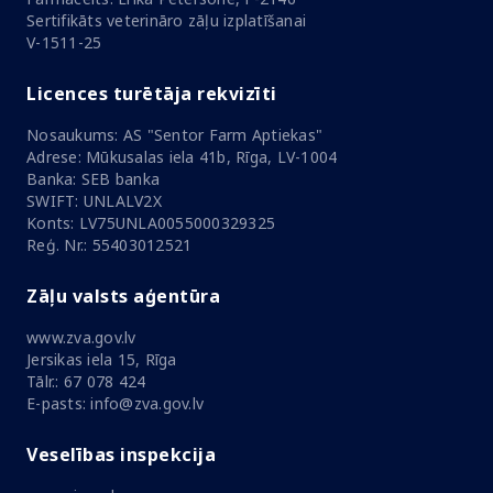
Sertifikāts veterināro zāļu izplatīšanai
V-1511-25
Licences turētāja rekvizīti
Nosaukums: AS "Sentor Farm Aptiekas"
Adrese: Mūkusalas iela 41b, Rīga, LV-1004
Banka: SEB banka
SWIFT: UNLALV2X
Konts: LV75UNLA0055000329325
Reģ. Nr.: 55403012521
Zāļu valsts aģentūra
www.zva.gov.lv
Jersikas iela 15, Rīga
Tālr.: 67 078 424
E-pasts: info@zva.gov.lv
Veselības inspekcija