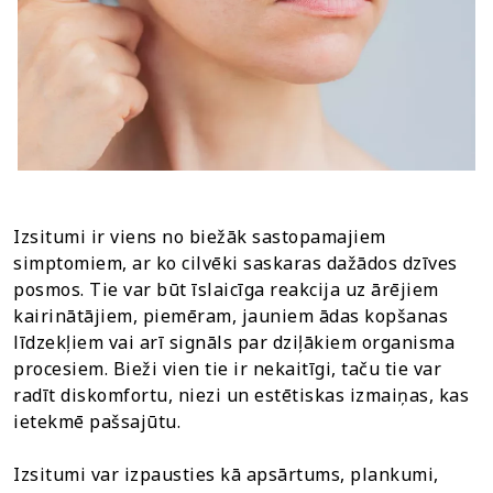
Izsitumi ir viens no biežāk sastopamajiem
simptomiem, ar ko cilvēki saskaras dažādos dzīves
posmos. Tie var būt īslaicīga reakcija uz ārējiem
kairinātājiem, piemēram, jauniem ādas kopšanas
līdzekļiem vai arī signāls par dziļākiem organisma
procesiem. Bieži vien tie ir nekaitīgi, taču tie var
radīt diskomfortu, niezi un estētiskas izmaiņas, kas
ietekmē pašsajūtu.
Izsitumi var izpausties kā apsārtums, plankumi,