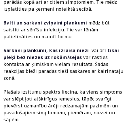
parādās kopā arī ar citiem simptomiem. Tie mēdz
izplatīties pa ķermeni noteiktā secībā.
Balti un sarkani zvīņaini plankumi
mēdz būt
saistīti ar sēnīšu infekciju. Tie var lēnām
palielināties un mainīt formu.
Sarkani plankumi, kas izraisa niezi
vai arī
tikai
pleķi bez niezes uz rokām/sejas
var rasties
kontakta ar ķīmiskām vielām rezultātā. Šādas
reakcijas bieži parādās tieši saskares ar kairinātāju
zonā.
Plašais izsitumu spektrs liecina, ka viens simptoms
var slēpt ļoti atšķirīgus iemeslus, tāpēc svarīgi
pievērst uzmanību ārēji redzamajām pazīmēm un
pavadošajiem simptomiem, piemēram, niezei un
sāpēm.