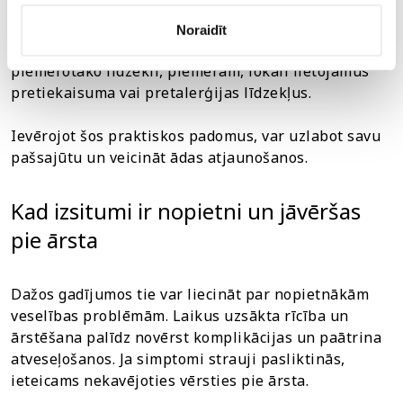
jaunu izsitumu veidošanās risku.
Noraidīt
Konsultējoties ar farmaceitu, iespējams izvēlēties
piemērotāko līdzekli, piemēram, lokāli lietojamus
pretiekaisuma vai pretalerģijas līdzekļus.
Ievērojot šos praktiskos padomus, var uzlabot savu
pašsajūtu un veicināt ādas atjaunošanos.
Kad izsitumi ir nopietni un jāvēršas
pie ārsta
Dažos gadījumos tie var liecināt par nopietnākām
veselības problēmām. Laikus uzsākta rīcība un
ārstēšana palīdz novērst komplikācijas un paātrina
atveseļošanos. Ja simptomi strauji pasliktinās,
ieteicams nekavējoties vērsties pie ārsta.