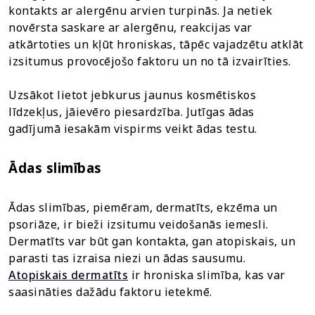
kontakts ar alergēnu arvien turpinās. Ja netiek
novērsta saskare ar alergēnu, reakcijas var
atkārtoties un kļūt hroniskas, tāpēc vajadzētu atklāt
izsitumus provocējošo faktoru un no tā izvairīties.
Uzsākot lietot jebkurus jaunus kosmētiskos
līdzekļus, jāievēro piesardzība. Jutīgas ādas
gadījumā iesakām vispirms veikt ādas testu.
Ādas slimības
Ādas slimības, piemēram, dermatīts, ekzēma un
psoriāze, ir bieži izsitumu veidošanās iemesli.
Dermatīts var būt gan kontakta, gan atopiskais, un
parasti tas izraisa niezi un ādas sausumu.
Atopiskais dermatīts
ir hroniska slimība, kas var
saasināties dažādu faktoru ietekmē.