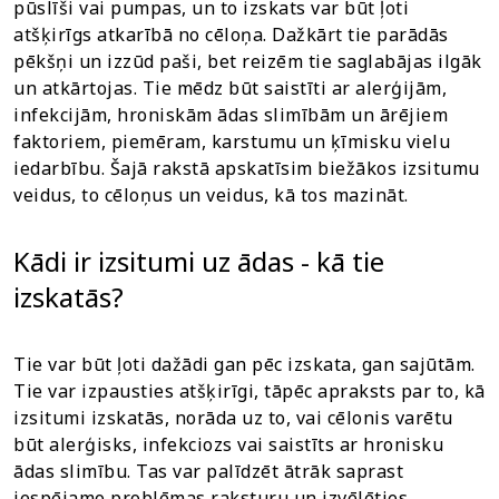
pūslīši vai pumpas, un to izskats var būt ļoti
atšķirīgs atkarībā no cēloņa. Dažkārt tie parādās
pēkšņi un izzūd paši, bet reizēm tie saglabājas ilgāk
un atkārtojas. Tie mēdz būt saistīti ar alerģijām,
infekcijām, hroniskām ādas slimībām un ārējiem
faktoriem, piemēram, karstumu un ķīmisku vielu
iedarbību. Šajā rakstā apskatīsim biežākos izsitumu
veidus, to cēloņus un veidus, kā tos mazināt.
Kādi ir izsitumi uz ādas - kā tie
izskatās?
Tie var būt ļoti dažādi gan pēc izskata, gan sajūtām.
Tie var izpausties atšķirīgi, tāpēc apraksts par to, kā
izsitumi izskatās, norāda uz to, vai cēlonis varētu
būt alerģisks, infekciozs vai saistīts ar hronisku
ādas slimību. Tas var palīdzēt ātrāk saprast
iespējamo problēmas raksturu un izvēlēties