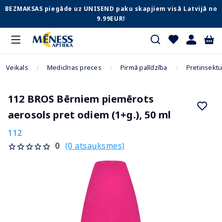
BEZMAKSAS piegāde uz UNISEND paku skapjiem visā Latvijā no
9.99EUR!
Veikals
Medicīnas preces
Pirmā palīdzība
Pretinsektu 
112 BROS Bērniem piemērots
aerosols pret odiem (1+g.), 50 ml
112
(0 atsauksmes)
0