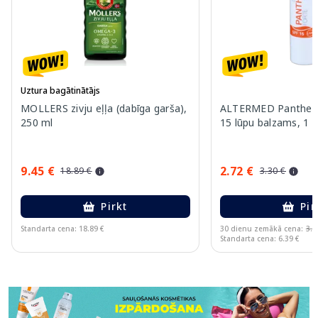
Uztura bagātinātājs
MOLLERS zivju eļļa (dabīga garša),
ALTERMED Pantheno
250 ml
15 lūpu balzams, 1 g
9.45 €
2.72 €
18.89 €
3.30 €
Pirkt
Pir
Standarta cena: 18.89 €
30 dienu zemākā cena:
3.3
Standarta cena: 6.39 €
Page 1 of 11