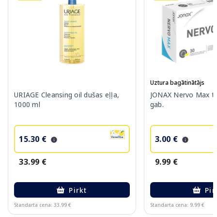
Uztura bagātinātājs
URIAGE Cleansing oil dušas eļļa,
JONAX Nervo Max ta
1000 ml
gab.
15.30 €
3.00 €
33.99 €
9.99 €
Pirkt
Pir
Standarta cena: 33.99 €
Standarta cena: 9.99 €