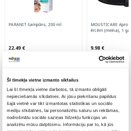
PARANIT šampūns, 200 ml
MOUSTICARE Aproce
ērcēm (melna), 1 ga
22.49 €
9.98 €
Pirkt
Pir
Šī tīmekļa vietne izmanto sīkfailus
Page 1 of 10
Lai šī tīmekļa vietne darbotos, tā izmanto obligāti
nepieciešamās sīkdatnes. Ar jūsu piekrišanu papildus
Saules aizsardzībai vasarā ☀️
šajā vietnē var tikt izmantotas statistikas un sociālo
mediju sīkdatnes, lai personalizētu saturu un reklāmas,
nodrošinātu sociālo saziņas līdzekļu funkcijas un
Vairāk...
analizētu mūsu datplūsmu. Informāciju par to, kā jūs