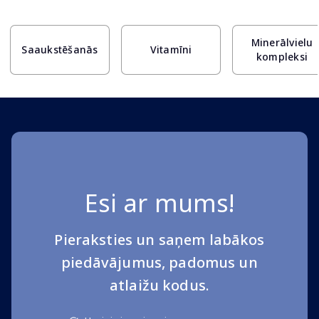
Page 1 of 10
Minerālvielu
Saaukstēšanās
Vitamīni
kompleksi
Esi ar mums!
Pieraksties un saņem labākos
piedāvājumus, padomus un
atlaižu kodus.