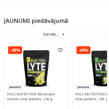
Page 1 of 10
JAUNUMI piedāvājumā
Vairāk...
-40%
-40%
Jaunums
Jaunums
PULS NUTRITION Electrolyte
PULS NUTRITION Elec
Lemon-Lime pulveris, 240 g
Pear pulveris, 240 g