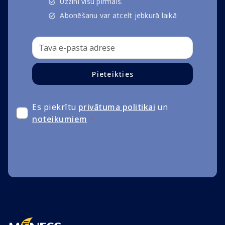
Uzzini visu pirmais.
Abonēšanu var atcelt jebkurā laikā
Pieteikties
Es piekrītu
privātuma politikai
un
noteikumiem
*