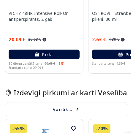
VICHY 48HR Intensive Roll-On
OSTROVIT Strawberr
antiperspirants, 2 gab.
pilieni, 30 ml
20.09 €
2.63 €
20.63 €
4.39 €
Pirkt
Pir
30 dienu zemākā cena:
20.63 €
(-3%)
Standarta cena: 4.39 €
Standarta cena: 29.99 €
Page 1 of 15
🍋 Izdevīgi pirkumi ar karti Veselība
Vairāk...
-55%
-70%