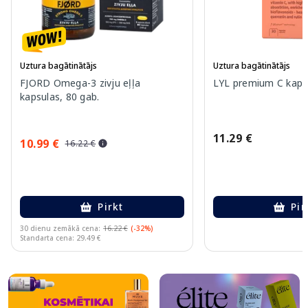
Uztura bagātinātājs
Uztura bagātinātājs
FJORD Omega-3 zivju eļļa
LYL premium C kapsu
kapsulas, 80 gab.
11.29 €
10.99 €
16.22 €
Pirkt
Pir
30 dienu zemākā cena:
16.22 €
(-32%)
Standarta cena: 29.49 €
Page 1 of 10