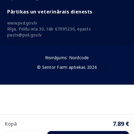
Pārtikas un veterinārais dienests
www.pvd.gov.lv
Rīga, Peldu iela 30, tālr. 67095230, epasts
pasts@pvd.gov.lv
Risinājums:
Nordcode
© Sentor Farm aptiekas 2026
7.89 €
Kopā