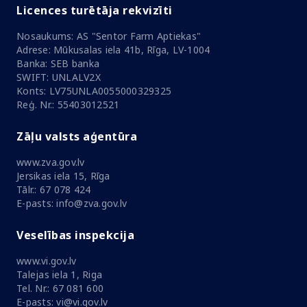
Licences turētāja rekvizīti
Nosaukums: AS "Sentor Farm Aptiekas"
Adrese: Mūkusalas iela 41b, Rīga, LV-1004
Banka: SEB banka
SWIFT: UNLALV2X
Konts: LV75UNLA0055000329325
Reģ. Nr.: 55403012521
Zāļu valsts aģentūra
www.zva.gov.lv
Jersikas iela 15, Rīga
Tālr.: 67 078 424
E-pasts: info@zva.gov.lv
Veselības inspekcija
www.vi.gov.lv
Talejas iela 1, Riga
Tel. Nr.: 67 081 600
E-pasts: vi@vi.gov.lv