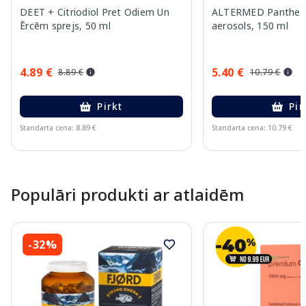
DEET + Citriodiol Pret Odiem Un
ALTERMED Pantheno
Ērcēm sprejs, 50 ml
aerosols, 150 ml
4.89 €
5.40 €
8.89 €
10.79 €
Pirkt
Pir
Standarta cena: 8.89 €
Standarta cena: 10.79 €
Page 1 of 10
Populāri produkti ar atlaidēm
-32%