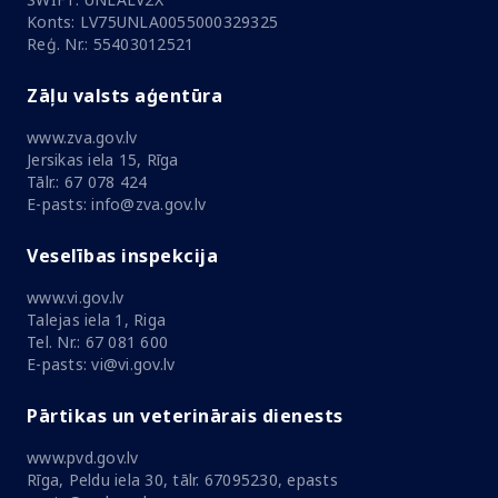
Konts: LV75UNLA0055000329325
Reģ. Nr.: 55403012521
Zāļu valsts aģentūra
www.zva.gov.lv
Jersikas iela 15, Rīga
Tālr.: 67 078 424
E-pasts: info@zva.gov.lv
Veselības inspekcija
www.vi.gov.lv
Talejas iela 1, Riga
Tel. Nr.: 67 081 600
E-pasts: vi@vi.gov.lv
Pārtikas un veterinārais dienests
www.pvd.gov.lv
Rīga, Peldu iela 30, tālr. 67095230, epasts