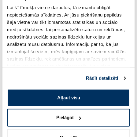
NIZORAL 20 mg/ml ketokonazola
BEOTEBAL 10 mg tab
pret blaugznām šampūns, 60 ml
gab.
Lai šī tīmekļa vietne darbotos, tā izmanto obligāti
nepieciešamās sīkdatnes. Ar jūsu piekrišanu papildus
šajā vietnē var tikt izmantotas statistikas un sociālo
Cena
15.27 €
21.49 €
mediju sīkdatnes, lai personalizētu saturu un reklāmas,
nodrošinātu sociālo saziņas līdzekļu funkcijas un
analizētu mūsu datplūsmu. Informāciju par to, kā jūs
Pirkt
Pir
izmantojat šo vietni, mēs kopīgojam ar saviem sociālās
Page 1 of 5
saziņas līdzekļu, reklamēšanas un analīzes partneriem,
kuri to var apvienot ar citu informāciju, ko viņiem
Saules aizsardzībai vasarā ☀️
sniedzat vai ko viņi apkopo, kad lietojat viņu
Rādīt detalizēti
pakalpojumus. Ja piekrītat šo papildu sīkdatņu
izmantošanai, lūdzu, atzīmējiet savu izvēli:
Vairāk...
Atļaut visu
-30%
Pielāgot