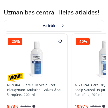
Uzmanības centrā - lielas atlaides!
Vairāk...
-25%
-40%
NIZORAL Care Oily Scalp Pret
NIZORAL Care Dry &
Blaugznām Taukainai Galvas Ādai
Scalp Sausai Un Jutī
šampūns, 200 ml
šampūns, 200 ml
8.73 €
10.97 €
11.69 €
18.29 €