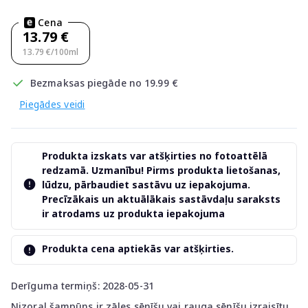
Cena
13.79 €
13.79 €/100ml
Bezmaksas piegāde no 19.99 €
Piegādes veidi
Produkta izskats var atšķirties no fotoattēlā
redzamā. Uzmanību! Pirms produkta lietošanas,
lūdzu, pārbaudiet sastāvu uz iepakojuma.
Precīzākais un aktuālākais sastāvdaļu saraksts
ir atrodams uz produkta iepakojuma
Produkta cena aptiekās var atšķirties.
Derīguma termiņš: 2028-05-31
Nizoral šampūns ir zāles sēnīšu vai rauga sēnīšu izraisītu