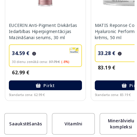
EUCERIN Anti-Pigment Divkāršas
MATIS Reponse Corr
Iedarbības Hiperpigmentācijas
Hyaluronic Performa
Mazināšanai serums, 30 ml
krēms, 50 ml
34.59 €
33.28 €
30 dienu zemākā cena:
37.79 €
(-8%)
83.19 €
62.99 €
Pirkt
Pir
Standarta cena: 62.99 €
Standarta cena: 83.19 €
Page 1 of 10
Minerālvielu
Saaukstēšanās
Vitamīni
kompleksi