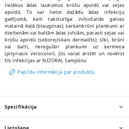
lielākus ādas laukumus krūšu apvidū vai sejas
apvidū. To var lietot dažādu ādas infekciju
gadījumā, kam raksturīga: zvīņošanās galvas
matainā daļā (blaugznas); sarkanbrūni plankumi ar
dzeltenām vai baltām ādas zvīņām, parasti sejas vai
krūšu apvidū (seborejiskais dermatīts); sīki, brūni
vai balti, neregulāri plankumi uz ķermeņa
(pityriasis versicolor). Jūs varat ārstēt un novērst
šīs infekcijas ar NIZORAL šampūnu.
Papildu informācija par produktu
Specifikācija
Lietošana