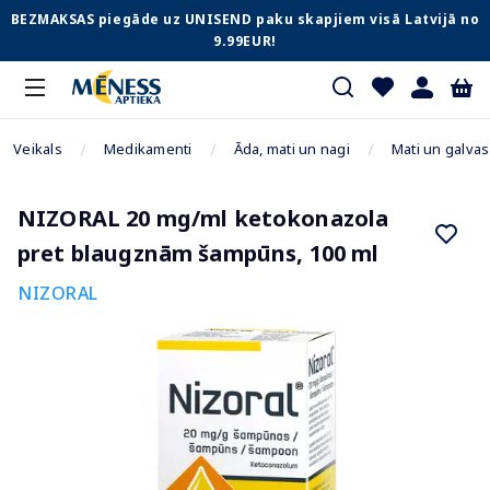
BEZMAKSAS piegāde uz UNISEND paku skapjiem visā Latvijā no
9.99EUR!
Veikals
Medikamenti
Āda, mati un nagi
Mati un galvas
NIZORAL 20 mg/ml ketokonazola
pret blaugznām šampūns, 100 ml
NIZORAL