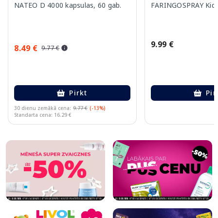
NATEO D 4000 kapsulas, 60 gab.
FARINGOSPRAY Kids 
9.99 €
8.49 €
9.77 €
Pirkt
Pir
30 dienu zemākā cena:
9.77 €
(-13%)
Standarta cena: 16.29 €
Page 1 of 10