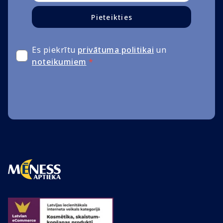
Pieteikties
Es piekrītu
privātuma politikai
un
noteikumiem
*