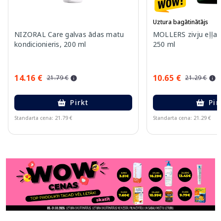
Uztura bagātinātājs
NIZORAL Care galvas ādas matu
MOLLERS zivju eļļa (
kondicionieris, 200 ml
250 ml
14.16 €
10.65 €
21.79 €
21.29 €
Pirkt
Pir
Standarta cena: 21.79 €
Standarta cena: 21.29 €
Page 1 of 11