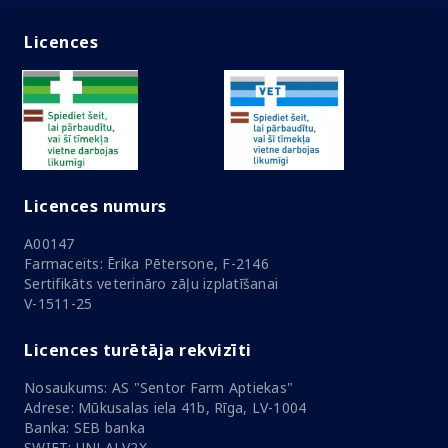
Licences
Licences numurs
A00147
Farmaceits: Ērika Pētersone, F-2146
Sertifikāts veterināro zāļu izplatīšanai
V-1511-25
Licences turētāja rekvizīti
Nosaukums: AS "Sentor Farm Aptiekas"
Adrese: Mūkusalas iela 41b, Rīga, LV-1004
Banka: SEB banka
SWIFT: UNLALV2X