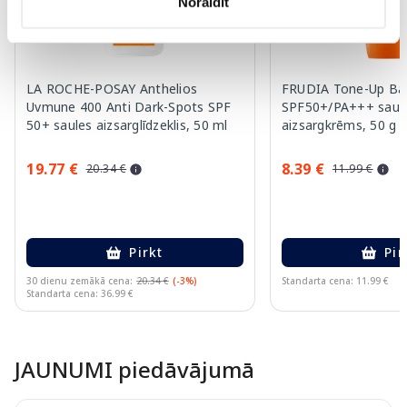
Noraidīt
LA ROCHE-POSAY Anthelios
FRUDIA Tone-Up Ba
Uvmune 400 Anti Dark-Spots SPF
SPF50+/PA+++ saul
50+ saules aizsarglīdzeklis, 50 ml
aizsargkrēms, 50 g
19.77 €
8.39 €
20.34 €
11.99 €
Pirkt
Pir
30 dienu zemākā cena:
20.34 €
(-3%)
Standarta cena: 11.99 €
Standarta cena: 36.99 €
Page 1 of 10
JAUNUMI piedāvājumā