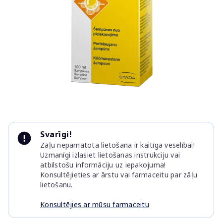
Item
1
Svarīgi!
of
Zāļu nepamatota lietošana ir kaitīga veselībai!
1
Uzmanīgi izlasiet lietošanas instrukciju vai
atbilstošu informāciju uz iepakojuma!
Konsultējieties ar ārstu vai farmaceitu par zāļu
lietošanu.
Konsultējies ar mūsu farmaceitu