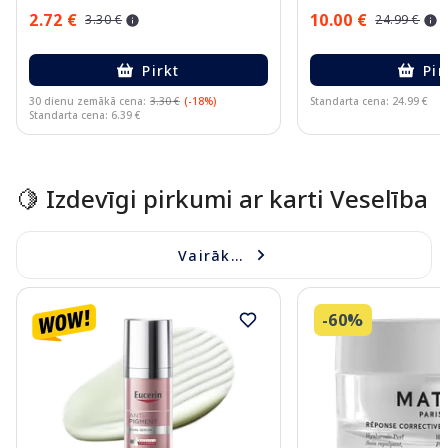
2.72 €
10.00 €
3.30 €
24.99 €
Pirkt
Pir
30 dienu zemākā cena:
3.30 €
(-18%)
Standarta cena: 24.99 €
Standarta cena: 6.39 €
Page 1 of 15
🍋 Izdevīgi pirkumi ar karti Veselība
Vairāk...
-60%