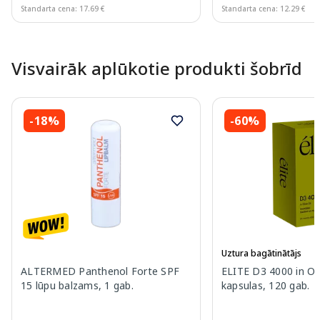
Standarta cena: 17.69 €
Standarta cena: 12.29 €
Page 1 of 10
Visvairāk aplūkotie produkti šobrīd
-18%
-60%
Uztura bagātinātājs
ALTERMED Panthenol Forte SPF
ELITE D3 4000 in Oli
15 lūpu balzams, 1 gab.
kapsulas, 120 gab.