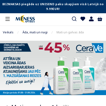
BEZMAKSAS piegāde uz UNISEND paku skapjiem visā Latvijā no
9.99EUR!
Veikals
Āda, mati un nagi
Mati un galvas āda