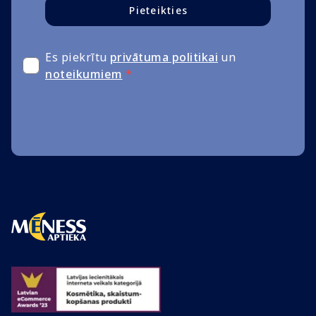
Pieteikties
Es piekrītu
privātuma politikai
un
noteikumiem
*