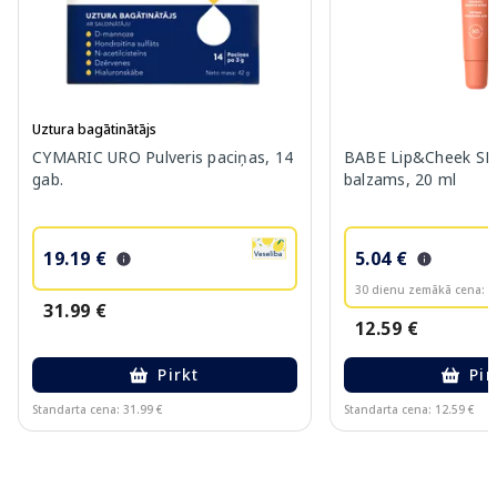
Uztura bagātinātājs
CYMARIC URO Pulveris paciņas, 14
BABE Lip&Cheek SPF
gab.
balzams, 20 ml
19.19 €
5.04 €
30 dienu zemākā cena:
6
31.99 €
12.59 €
Pirkt
Pir
Standarta cena: 31.99 €
Standarta cena: 12.59 €
Page 1 of 10