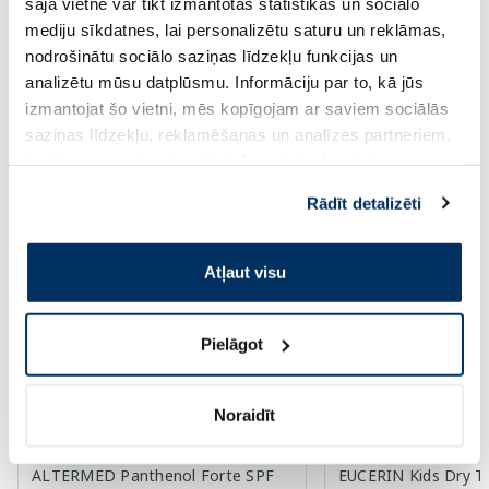
šajā vietnē var tikt izmantotas statistikas un sociālo
Pirkt
Pir
mediju sīkdatnes, lai personalizētu saturu un reklāmas,
nodrošinātu sociālo saziņas līdzekļu funkcijas un
Standarta cena: 17.69 €
Standarta cena: 12.29 €
analizētu mūsu datplūsmu. Informāciju par to, kā jūs
Page 1 of 10
izmantojat šo vietni, mēs kopīgojam ar saviem sociālās
saziņas līdzekļu, reklamēšanas un analīzes partneriem,
Saules aizsardzībai vasarā ☀️
kuri to var apvienot ar citu informāciju, ko viņiem
sniedzat vai ko viņi apkopo, kad lietojat viņu
Rādīt detalizēti
Vairāk...
pakalpojumus. Ja piekrītat šo papildu sīkdatņu
izmantošanai, lūdzu, atzīmējiet savu izvēli:
Atļaut visu
-18%
-60%
Pielāgot
Noraidīt
ALTERMED Panthenol Forte SPF
EUCERIN Kids Dry T