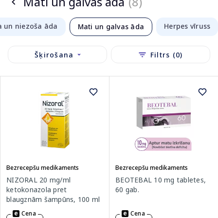
Mati un galvas āda
(8)
a un niezoša āda
Herpes vīruss
Mati un galvas āda
Šķirošana
Filtrs (0)
Bezrecepšu medikaments
Bezrecepšu medikaments
NIZORAL 20 mg/ml
BEOTEBAL 10 mg tabletes,
ketokonazola pret
60 gab.
blaugznām šampūns, 100 ml
Cena
Cena