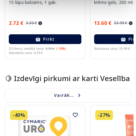
15 lūpu balzams, 1 gab.
krēms-gels, 200 ml
2.72 €
13.60 €
3.30 €
33.99 €
Pirkt
Pir
30 dienu zemākā cena:
3.30 €
(-18%)
Standarta cena: 33.99 €
Standarta cena: 6.39 €
Page 1 of 10
🍋 Izdevīgi pirkumi ar karti Veselība
Vairāk...
-40%
-27%