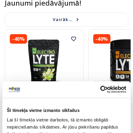
Jaunumi piedāvājumā!
Vairāk...
-40%
-40%
Jaunums
Jaunums
PULS NUTRITION Electrolyte Juicy
PULS NUTRITION Ele
Pear pulveris, 240 g
Orange-Mango pulver
Šī tīmekļa vietne izmanto sīkfailus
10.61 €
7.37 €
17.69 €
12.29 €
Lai šī tīmekļa vietne darbotos, tā izmanto obligāti
nepieciešamās sīkdatnes. Ar jūsu piekrišanu papildus