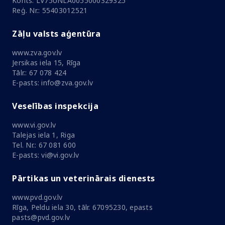
Konts: LV75UNLA0055000329325
Reģ. Nr.: 55403012521
Zāļu valsts aģentūra
www.zva.gov.lv
Jersikas iela 15, Rīga
Tālr.: 67 078 424
E-pasts: info@zva.gov.lv
Veselības inspekcija
www.vi.gov.lv
Talejas iela 1, Riga
Tel. Nr.: 67 081 600
E-pasts: vi@vi.gov.lv
Pārtikas un veterinārais dienests
www.pvd.gov.lv
Rīga, Peldu iela 30, tālr. 67095230, epasts
pasts@pvd.gov.lv