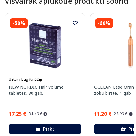
Visvairāk aplūkotie produkti šobrīd
-50%
-60%
Uztura bagātinātājs
NEW NORDIC Hair Volume
OCLEAN Ease Orange
tabletes, 30 gab.
zobu birste, 1 gab.
17.25 €
11.20 €
34.49 €
27.99 €
Pirkt
Pir