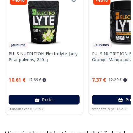
Jaunums
Jaunums
PULS NUTRITION Electrolyte Juicy
PULS NUTRITION Ele
Pear pulveris, 240 g
Orange-Mango pulver
10.61 €
7.37 €
17.69 €
12.29 €
Pirkt
Pir
Standarta cena: 17.69 €
Standarta cena: 12.29 €
Page 1 of 10