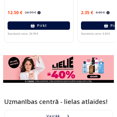
12.50 €
2.35 €
24.99 €
4.69 €
Pirkt
Pir
Standarta cena: 24.99 €
Standarta cena: 4.69 €
Page 1 of 11
Uzmanības centrā - lielas atlaides!
Vairāk...