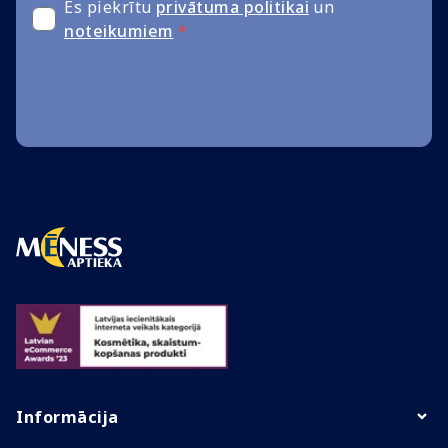
Es piekrītu
privātuma politikai
un
noteikumiem
*
Informācija