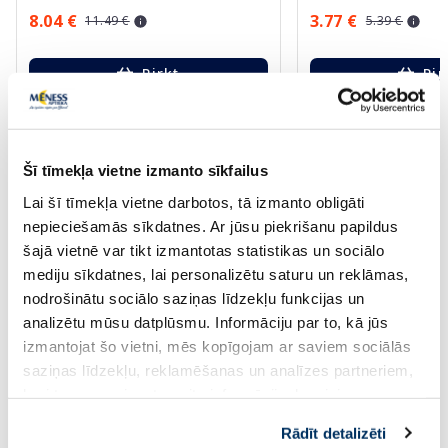
8.04 €
3.77 €
11.49 €
5.39 €
Pirkt
Pir
Standarta cena: 11.49 €
Standarta cena: 5.39 €
Page 1 of 10
Šī tīmekļa vietne izmanto sīkfailus
Saules aizsardzībai vasarā ☀️
Lai šī tīmekļa vietne darbotos, tā izmanto obligāti
nepieciešamās sīkdatnes. Ar jūsu piekrišanu papildus
šajā vietnē var tikt izmantotas statistikas un sociālo
Vairāk...
mediju sīkdatnes, lai personalizētu saturu un reklāmas,
nodrošinātu sociālo saziņas līdzekļu funkcijas un
-60%
-60%
analizētu mūsu datplūsmu. Informāciju par to, kā jūs
izmantojat šo vietni, mēs kopīgojam ar saviem sociālās
saziņas līdzekļu, reklamēšanas un analīzes partneriem,
kuri to var apvienot ar citu informāciju, ko viņiem
sniedzat vai ko viņi apkopo, kad lietojat viņu
Rādīt detalizēti
pakalpojumus. Ja piekrītat šo papildu sīkdatņu