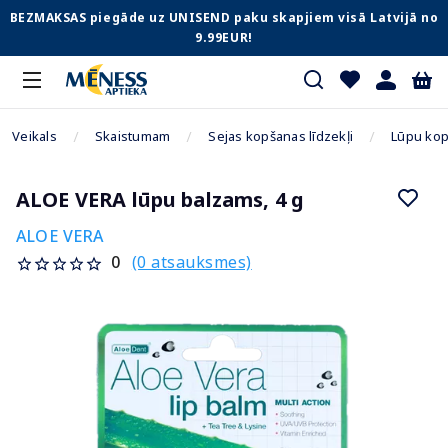
BEZMAKSAS piegāde uz UNISEND paku skapjiem visā Latvijā no
9.99EUR!
Veikals
Skaistumam
Sejas kopšanas līdzekļi
Lūpu ko
ALOE VERA lūpu balzams, 4 g
ALOE VERA
(0 atsauksmes)
0