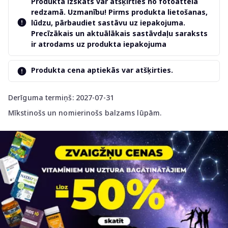
Produkta izskats var atšķirties no fotoattēlā
redzamā. Uzmanību! Pirms produkta lietošanas,
lūdzu, pārbaudiet sastāvu uz iepakojuma.
Precīzākais un aktuālākais sastāvdaļu saraksts
ir atrodams uz produkta iepakojuma
Produkta cena aptiekās var atšķirties.
Derīguma termiņš: 2027-07-31
Mīkstinošs un nomierinošs balzams lūpām.