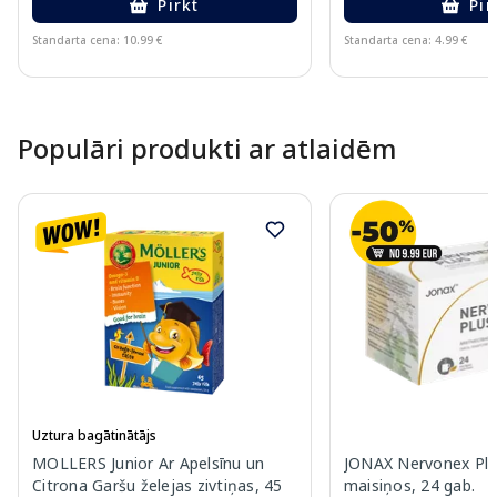
Pirkt
Pir
Standarta cena: 10.99 €
Standarta cena: 4.99 €
Page 1 of 10
Populāri produkti ar atlaidēm
Uztura bagātinātājs
MOLLERS Junior Ar Apelsīnu un
JONAX Nervonex Plu
Citrona Garšu želejas zivtiņas, 45
maisiņos, 24 gab.