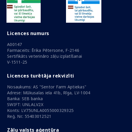
Licences numurs
A00147
Farmaceits: Ērika Pētersone, F-2146
Sertifikāts veterināro zāļu izplatīšanai
V-1511-25
Licences turētāja rekvizīti
Nosaukums: AS "Sentor Farm Aptiekas"
Adrese: Mūkusalas iela 41b, Rīga, LV-1004
Banka: SEB banka
SWIFT: UNLALV2X
Konts: LV75UNLA0055000329325
Reģ. Nr.: 55403012521
Zāļu valsts aģentūra