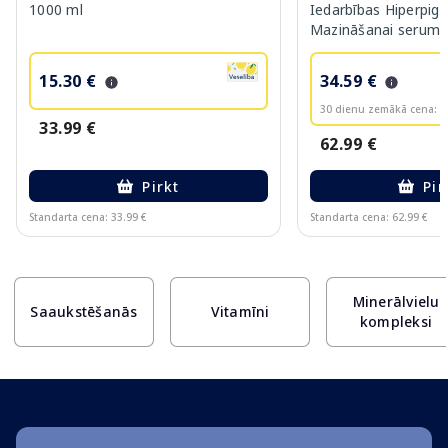
1000 ml
Iedarbības Hiperpig
Mazināšanai serums
15.30 €
34.59 €
30 dienu zemākā cena:
3
33.99 €
62.99 €
Pirkt
Pir
Standarta cena: 33.99 €
Standarta cena: 62.99 €
Page 1 of 10
Minerālvielu
Saaukstēšanās
Vitamīni
kompleksi