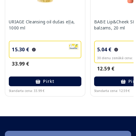
URIAGE Cleansing oil dušas eļļa,
BABE Lip&Cheek SPF
1000 ml
balzams, 20 ml
15.30 €
5.04 €
30 dienu zemākā cena:
6
33.99 €
12.59 €
Pirkt
Pir
Standarta cena: 33.99 €
Standarta cena: 12.59 €
Page 1 of 10