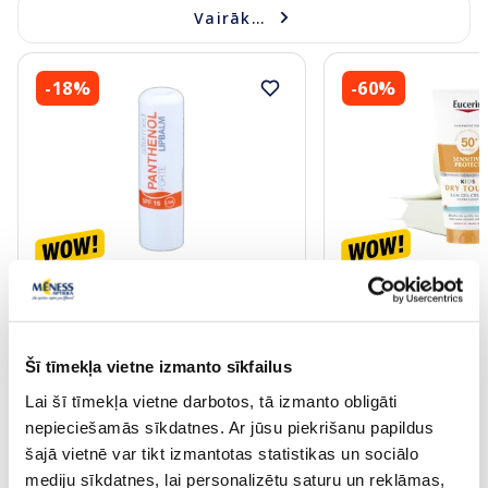
Vairāk...
-18%
-60%
ALTERMED Panthenol Forte SPF
EUCERIN Kids Dry T
15 lūpu balzams, 1 gab.
krēms-gels, 200 ml
Šī tīmekļa vietne izmanto sīkfailus
2.72 €
13.60 €
3.30 €
33.99 €
Lai šī tīmekļa vietne darbotos, tā izmanto obligāti
nepieciešamās sīkdatnes. Ar jūsu piekrišanu papildus
Pirkt
Pir
šajā vietnē var tikt izmantotas statistikas un sociālo
30 dienu zemākā cena:
3.30 €
(-18%)
Standarta cena: 33.99 €
mediju sīkdatnes, lai personalizētu saturu un reklāmas,