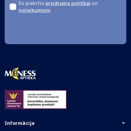
Es piekrītu
privātuma politikai
un
noteikumiem
*
Informācija