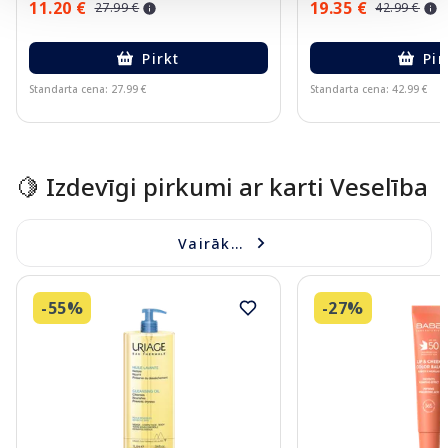
11.20 €
19.35 €
27.99 €
42.99 €
Pirkt
Pir
Standarta cena: 27.99 €
Standarta cena: 42.99 €
Page 1 of 10
🍋 Izdevīgi pirkumi ar karti Veselība
Vairāk...
-55%
-27%