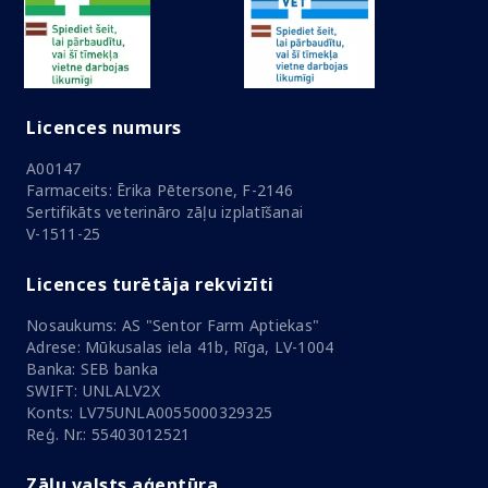
Licences numurs
A00147
Farmaceits: Ērika Pētersone, F-2146
Sertifikāts veterināro zāļu izplatīšanai
V-1511-25
Licences turētāja rekvizīti
Nosaukums: AS "Sentor Farm Aptiekas"
Adrese: Mūkusalas iela 41b, Rīga, LV-1004
Banka: SEB banka
SWIFT: UNLALV2X
Konts: LV75UNLA0055000329325
Reģ. Nr.: 55403012521
Zāļu valsts aģentūra