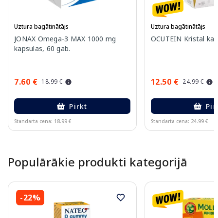
Uztura bagātinātājs
Uztura bagātinātājs
JONAX Omega-3 MAX 1000 mg
OCUTEIN Kristal kap
kapsulas, 60 gab.
7.60 €
12.50 €
18.99 €
24.99 €
Pirkt
Pir
Standarta cena: 18.99 €
Standarta cena: 24.99 €
Page 1 of 15
Populārākie produkti kategorijā
-22%