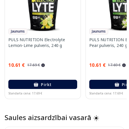
Jaunums
Jaunums
PULS NUTRITION Electrolyte
PULS NUTRITION Elec
Lemon-Lime pulveris, 240 g
Pear pulveris, 240 g
10.61 €
10.61 €
17.69 €
17.69 €
Pirkt
Pir
Standarta cena: 17.69 €
Standarta cena: 17.69 €
Page 1 of 10
Saules aizsardzībai vasarā ☀️