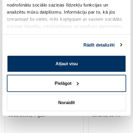
Standarta cena: 6.39 €
nodrošinātu sociālo saziņas līdzekļu funkcijas un
Page 1 of 10
analizētu mūsu datplūsmu. Informāciju par to, kā jūs
izmantojat šo vietni, mēs kopīgojam ar saviem sociālās
Augsti novērtēti kategorijā
saziņas līdzekļu, reklamēšanas un analīzes partneriem,
kuri to var apvienot ar citu informāciju, ko viņiem
sniedzat vai ko viņi apkopo, kad lietojat viņu
Rādīt detalizēti
-60%
-55%
pakalpojumus. Ja piekrītat šo papildu sīkdatņu
izmantošanai, lūdzu, atzīmējiet savu izvēli:
Atļaut visu
Pielāgot
Noraidīt
OCLEAN Ease Orange elektriskā
EUCERIN Sun Oil SP
zobu birste, 1 gab.
serums, 30 ml