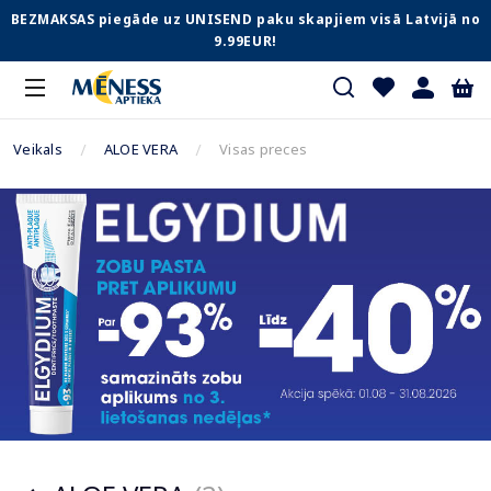
BEZMAKSAS piegāde uz UNISEND paku skapjiem visā Latvijā no
9.99EUR!
Veikals
ALOE VERA
Visas preces