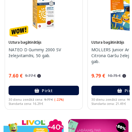
Uztura bagātinātājs
Uztura bagātinātājs
NATEO D Gummy 2000 SV
MOLLERS Junior Ar A
želejvitamīni, 50 gab.
Citrona Garšu želeja
gab.
7.60 €
9.79 €
9.77 €
10.75 €
Pirkt
Pir
30 dienu zemākā cena:
9.77 €
(-22%)
30 dienu zemākā cena:
10.
Standarta cena: 16.29 €
Standarta cena: 21.49 €
Page 1 of 10