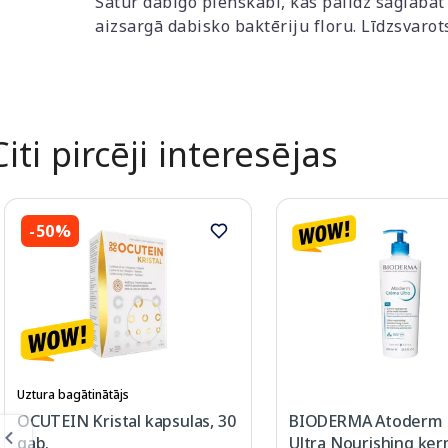
Satur dabīgo pienskābi, kas palīdz saglabāt 
aizsargā dabisko baktēriju floru. Līdzsvarot
Citi pircēji interesējas
-50%
Uztura bagātinātājs
OCUTEIN Kristal kapsulas, 30
BIODERMA Atoderm
gab.
Ultra Nourishing ķe