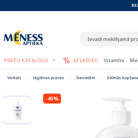
BE
PREČU KATALOGS
ATLAIDES!
Vitamīni
Me
Veikals
Higiēnas preces
Sievietēm
Intīmās kopšanas
-45%