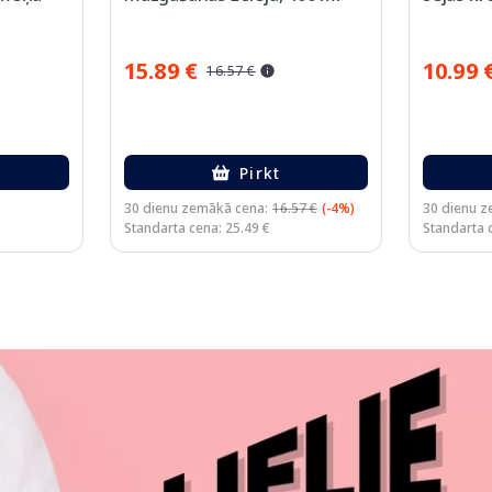
15.89 €
10.99 
16.57 €
Pirkt
30 dienu zemākā cena:
16.57 €
(-4%)
30 dienu z
Standarta cena: 25.49 €
Standarta 