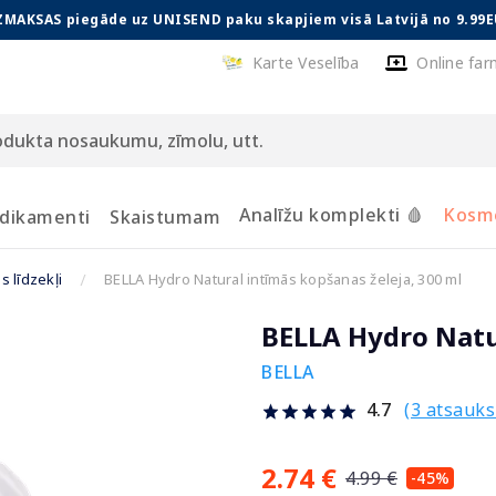
ZMAKSAS piegāde uz UNISEND paku skapjiem visā Latvijā no 9.99E
Karte Veselība
Online far
Analīžu komplekti 🩸
Kosmē
dikamenti
Skaistumam
 līdzekļi
BELLA Hydro Natural intīmās kopšanas želeja, 300 ml
BELLA Hydro Natur
BELLA
(3 atsauk
4.7
2.74 €
4.99 €
-45%