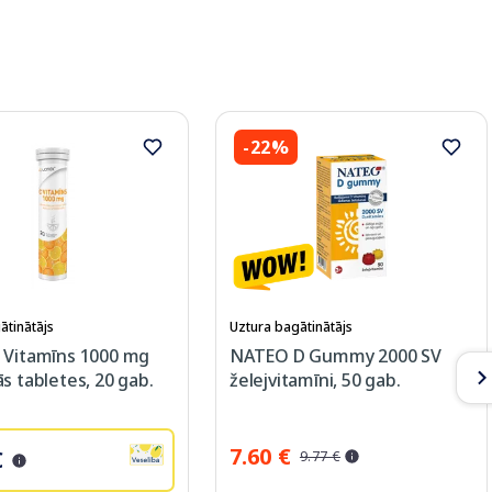
-22%
ātinātājs
Uztura bagātinātājs
 Vitamīns 1000 mg
NATEO D Gummy 2000 SV
s tabletes, 20 gab.
želejvitamīni, 50 gab.
7.60 €
€
9.77 €