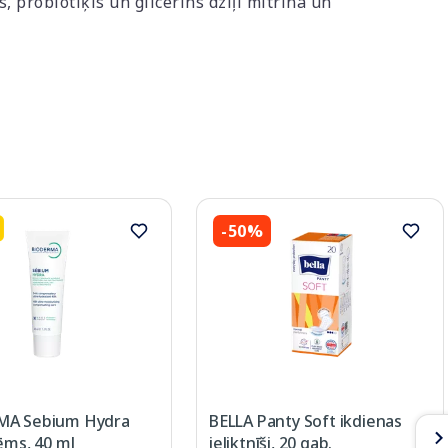
 probiotiķis un glicerīns dziļi mitrina un
-50%
MA Sebium Hydra
BELLA Panty Soft ikdienas
ēms, 40 ml
ieliktnīši, 20 gab.