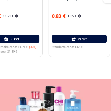
€
0.83 €
11.71 €
1.65 €
Pirkt
Pirkt
emākā cena:
11.71 €
(-6%)
Standarta cena: 1.65 €
cena: 21.29 €