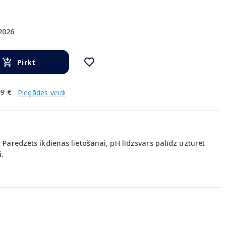
.2026
Pirkt
9 €
Piegādes veidi
. Paredzēts ikdienas lietošanai, pH līdzsvars palīdz uzturēt
.