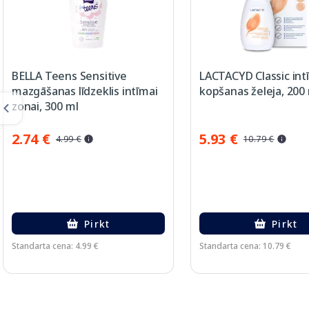
BELLA Teens Sensitive
LACTACYD Classic int
mazgāšanas līdzeklis intīmai
kopšanas želeja, 200
zonai, 300 ml
2.74 €
5.93 €
4.99 €
10.79 €
Pirkt
Pirkt
Standarta cena: 4.99 €
Standarta cena: 10.79 €
Page 1 of 2