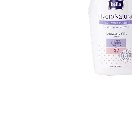
Item
1
of
1
Item
1
of
1