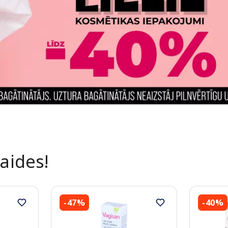
laides!
-47%
-40%