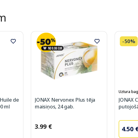
ēm
-50%
Uztura bag
Huile de
JONAX Nervonex Plus tēja
JONAX C
00 ml
maisiņos, 24 gab.
putojošā
3.99 €
4.50 