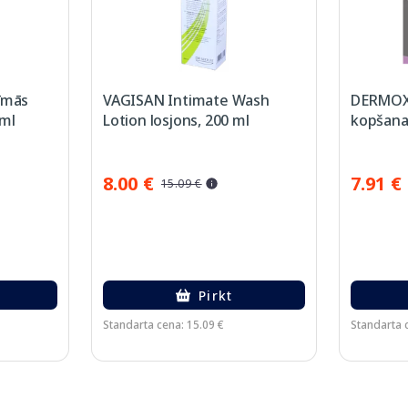
īmās
VAGISAN Intimate Wash
DERMOXE
 ml
Lotion losjons, 200 ml
kopšanas
8.00 €
7.91 €
15.09 €
Pirkt
Standarta cena: 15.09 €
Standarta 