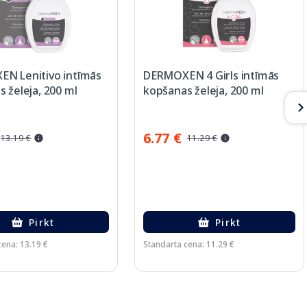
N Lenitivo intīmās
DERMOXEN 4 Girls intīmās
 želeja, 200 ml
kopšanas želeja, 200 ml
6.77 €
13.19 €
11.29 €
Pirkt
Pirkt
cena: 13.19 €
Standarta cena: 11.29 €