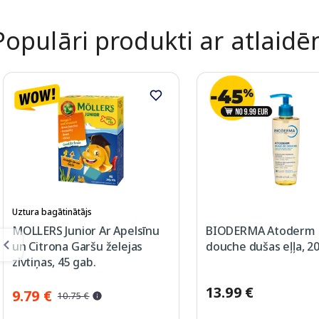
Populāri produkti ar atlaid
Uztura bagātinātājs
MOLLERS Junior Ar Apelsīnu
BIODERMA Atoderm 
un Citrona Garšu želejas
douche dušas eļļa, 2
zivtiņas, 45 gab.
13.99 €
9.79 €
10.75 €