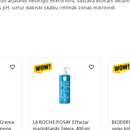
un atjaunot veselīgu mikrofloru. Sastāvā esošais betaīns,
s pH, uztur dabiski skābu intīmās zonas mikrovidi.
 Creme
LA ROCHE-POSAY Effaclar
BIODER
rmeņa
mazgāšanās želeja, 400 ml
sejas kr