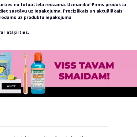
ķirties no fotoattēlā redzamā. Uzmanību! Pirms produkta
udiet sastāvu uz iepakojuma. Precīzākais un aktuālākais
atrodams uz produkta iepakojuma
r atšķirties.