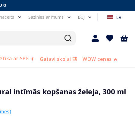
UR!
maceits
Sazinies ar mums
BUJ
LV
tika ar SPF ☀️
Gatavi skolai 🎒
WOW cenas 🔥
al intīmās kopšanas želeja, 300 ml
smes)