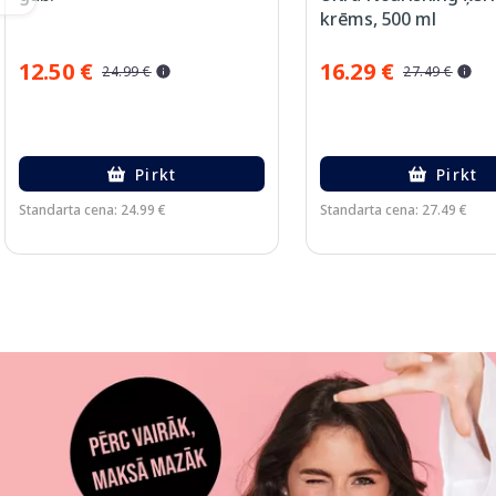
krēms, 500 ml
12.50 €
16.29 €
24.99 €
27.49 €
Pirkt
Pirkt
Standarta cena: 24.99 €
Standarta cena: 27.49 €
Page 1 of 3