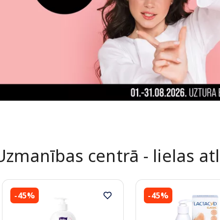
Uzmanības centrā - lielas at
-45%
-45%