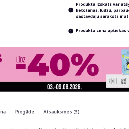
Produkta izskats var atš
lietošanas, lūdzu, pārba
sastāvdaļu saraksts ir 
Produkta cena aptiekās va
ana
Piegāde
Atsauksmes (3)