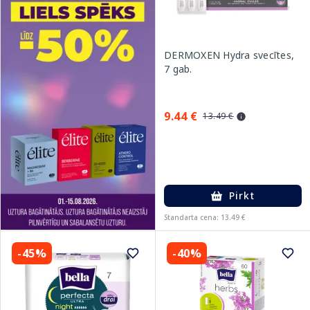
DERMOXEN Hydra svecītes,
7 gab.
9.44 €
13.49 €
Pirkt
Standarta cena: 13.49 €
-45%
-40%