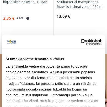
higiēniskās paketes, 10 gab.
Antibacterial mazgāšanas
līdzeklis intīmai zonai, 250 ml
13.69 €
2.35 €
4.69 €
Pirkt
Pirkt
Standarta cena: 4.69 €
Šī tīmekļa vietne izmanto sīkfailus
Lai šī tīmekļa vietne darbotos, tā izmanto obligāti
nepieciešamās sīkdatnes. Ar jūsu piekrišanu papildus
šajā vietnē var tikt izmantotas statistikas un sociālo
mediju sīkdatnes, lai personalizētu saturu un reklāmas,
nodrošinātu sociālo saziņas līdzekļu funkcijas un
analizētu mūsu datplūsmu. Informāciju par to, kā jūs
izmantojat šo vietni, mēs kopīgojam ar saviem sociālās
saziņas līdzekļu, reklamēšanas un analīzes partneriem,