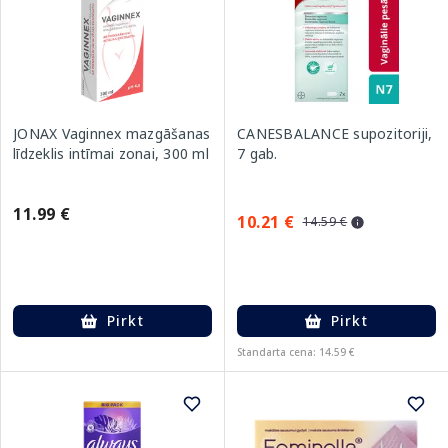
JONAX Vaginnex mazgāšanas
CANESBALANCE supozitoriji,
līdzeklis intīmai zonai, 300 ml
7 gab.
11.99 €
10.21 €
14.59 €
Pirkt
Pirkt
Standarta cena: 14.59 €