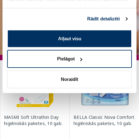
kuri to var apvienot ar citu informāciju, ko viņiem
sniedzat vai ko viņi apkopo, kad lietojat viņu
Rādīt detalizēti
pakalpojumus. Ja piekrītat šo papildu sīkdatņu
izmantošanai, lūdzu, atzīmējiet savu izvēli:
Atļaut visu
Pielāgot
-30%
-40%
Noraidīt
MASMI Soft Ultrathin Day
BELLA Classic Nova Comfort
higiēniskās paketes, 10 gab.
higiēniskās paketes, 10 gab.