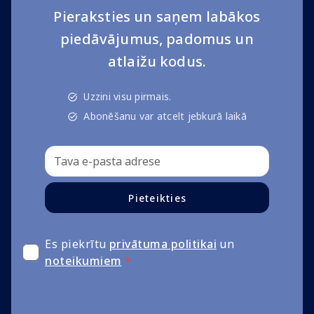
Pieraksties un saņem labākos
piedāvājumus, padomus un
atlaižu kodus.
Uzzini visu pirmais.
Abonēšanu var atcelt jebkurā laikā
Pieteikties
Es piekrītu
privātuma politikai
un
noteikumiem
*