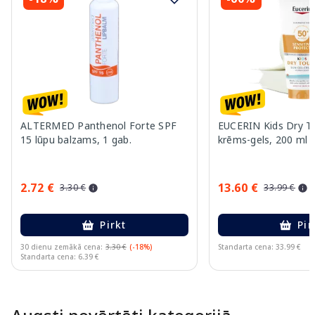
ALTERMED Panthenol Forte SPF
EUCERIN Kids Dry T
15 lūpu balzams, 1 gab.
krēms-gels, 200 ml
2.72 €
13.60 €
3.30 €
33.99 €
Pirkt
Pir
30 dienu zemākā cena:
3.30 €
(-18%)
Standarta cena: 33.99 €
Standarta cena: 6.39 €
Page 1 of 10