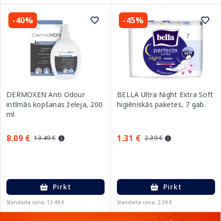
-40%
-45%
DERMOXEN Anti Odour
BELLA Ultra Night Extra Soft
intīmās kopšanas želeja, 200
higiēniskās paketes, 7 gab.
ml
8.09 €
1.31 €
13.49 €
2.39 €
Pirkt
Pirkt
Standarta cena: 13.49 €
Standarta cena: 2.39 €