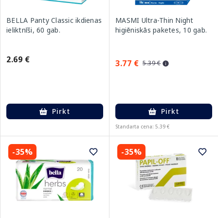
BELLA Panty Classic ikdienas
MASMI Ultra-Thin Night
ieliktnīši, 60 gab.
higiēniskās paketes, 10 gab.
2.69 €
3.77 €
5.39 €
Pirkt
Pirkt
Standarta cena: 5.39 €
-35%
-35%