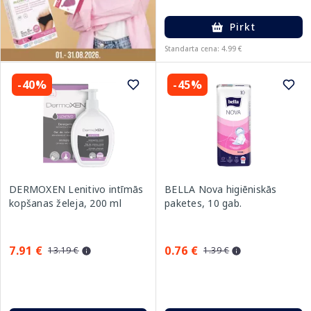
Pirkt
Standarta cena: 4.99 €
-40%
-45%
DERMOXEN Lenitivo intīmās
BELLA Nova higiēniskās
kopšanas želeja, 200 ml
paketes, 10 gab.
7.91 €
0.76 €
13.19 €
1.39 €