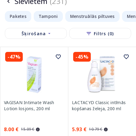
Sievietēm
(231)
Paketes
Tamponi
Menstruālās piltuves
Mens
Šķirošana
Filtrs (0)
-47%
-45%
VAGISAN Intimate Wash
LACTACYD Classic intīmās
Lotion losjons, 200 ml
kopšanas želeja, 200 ml
8.00 €
5.93 €
15.09 €
10.79 €