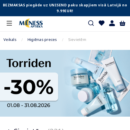
BEZMAKSAS piegāde uz UNISEND paku skapjiem visā Latvijā no
9.99EUR!
Veikals
Higiēnas preces
Sievietēm