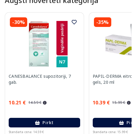
Augsti novērtēti kategorijā
-30%
-35%
CANESBALANCE supozitoriji, 7
PAPIL-DERMA eitrof
gab.
gels, 20 ml
10.21 €
10.39 €
14.59 €
15.99 €
Pirkt
Pir
Standarta cena: 14.59 €
Standarta cena: 15.99 €