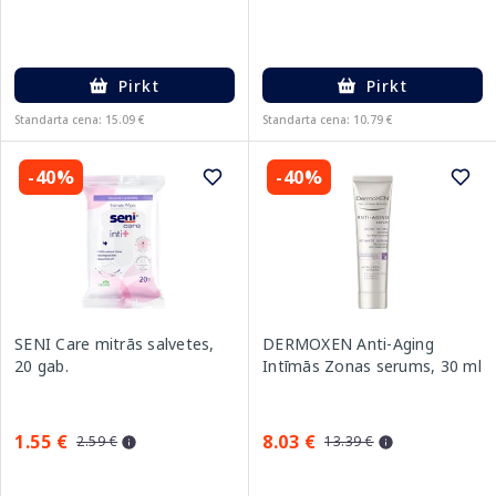
Pirkt
Pirkt
Standarta cena: 15.09 €
Standarta cena: 10.79 €
-40%
-40%
SENI Care mitrās salvetes,
DERMOXEN Anti-Aging
20 gab.
Intīmās Zonas serums, 30 ml
1.55 €
8.03 €
2.59 €
13.39 €