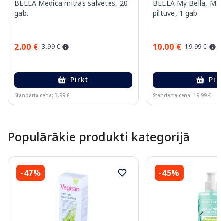
BELLA Medica mitrās salvetes, 20
BELLA My Bella, M 
gab.
piltuve, 1 gab.
2.00 €
10.00 €
3.99 €
19.99 €
Pirkt
Pir
Standarta cena: 3.99 €
Standarta cena: 19.99 €
Page 1 of 15
Populārākie produkti kategorijā
-47%
-45%