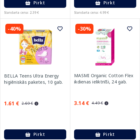
Pirkt
Pirkt
Standarta cena: 2.39 €
Standarta cena: 4.99 €
-40%
-30%
MASMI Organic Cotton Flex
BELLA Teens Ultra Energy
ikdienas ieliktnīši, 24 gab.
higiēniskās paketes, 10 gab.
3.14 €
1.61 €
4.49 €
2.69 €
Pirkt
Pirkt