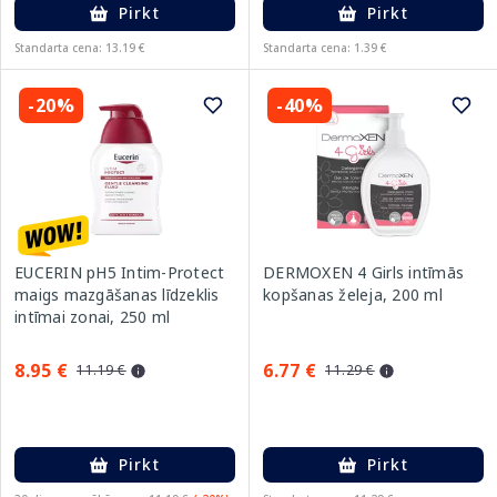
Pirkt
Pirkt
Standarta cena: 13.19 €
Standarta cena: 1.39 €
-20%
-40%
EUCERIN pH5 Intim-Protect
DERMOXEN 4 Girls intīmās
maigs mazgāšanas līdzeklis
kopšanas želeja, 200 ml
intīmai zonai, 250 ml
8.95 €
6.77 €
11.19 €
11.29 €
Pirkt
Pirkt