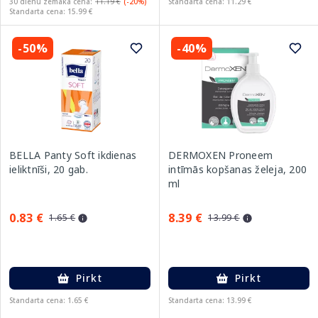
30 dienu zemākā cena:
11.19 €
(-20%)
Standarta cena: 11.29 €
Standarta cena: 15.99 €
-50%
-40%
BELLA Panty Soft ikdienas
DERMOXEN Proneem
ieliktnīši, 20 gab.
intīmās kopšanas želeja, 200
ml
0.83 €
8.39 €
1.65 €
13.99 €
Pirkt
Pirkt
Standarta cena: 1.65 €
Standarta cena: 13.99 €