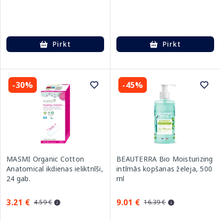
Pirkt
Pirkt
-30%
-45%
MASMI Organic Cotton
BEAUTERRA Bio Moisturizing
Anatomical ikdienas ieliktnīši,
intīmās kopšanas želeja, 500
24 gab.
ml
3.21 €
9.01 €
4.59 €
16.39 €