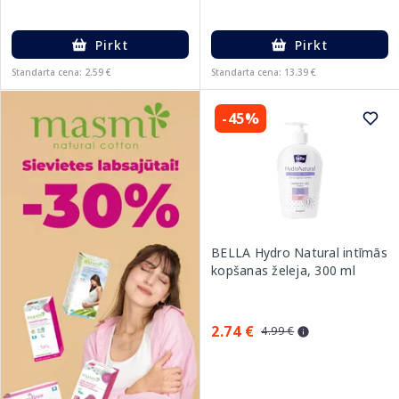
Pirkt
Pirkt
Standarta cena: 2.59 €
Standarta cena: 13.39 €
-45%
BELLA Hydro Natural intīmās
kopšanas želeja, 300 ml
2.74 €
4.99 €