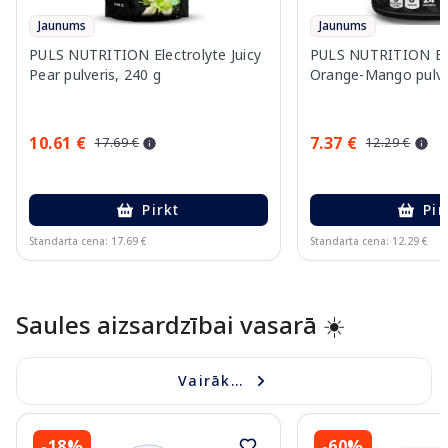
Jaunums
Jaunums
PULS NUTRITION Electrolyte Juicy
PULS NUTRITION Ele
Pear pulveris, 240 g
Orange-Mango pulver
10.61 €
7.37 €
17.69 €
12.29 €
Pirkt
Pir
Standarta cena: 17.69 €
Standarta cena: 12.29 €
Page 1 of 10
Saules aizsardzībai vasarā ☀️
Vairāk...
-18%
-60%