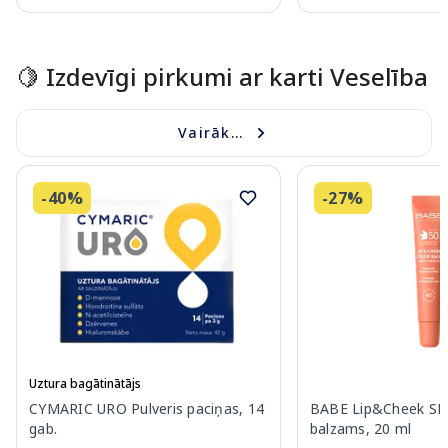
Page 1 of 10
🍋 Izdevīgi pirkumi ar karti Veselība
Vairāk...
-40%
-27%
Uztura bagātinātājs
CYMARIC URO Pulveris paciņas, 14
BABE Lip&Cheek SPF
gab.
balzams, 20 ml