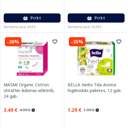
Pirkt
Pirkt
Standarta cena: 4.59 €
Standarta cena: 16.39 €
-30%
-35%
MASMI Organic Cotton
BELLA Herbs Tilia Aroma
Ultrathin ikdienas ieliktnīši,
higiēniskās paketes, 12 gab.
24 gab.
3.49 €
1.29 €
4.99 €
1.99 €