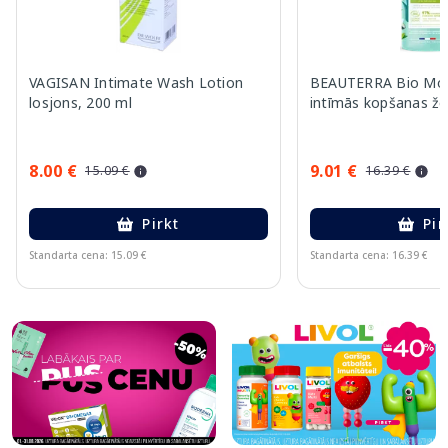
VAGISAN Intimate Wash Lotion
BEAUTERRA Bio Mois
losjons, 200 ml
intīmās kopšanas že
8.00 €
9.01 €
15.09 €
16.39 €
Pirkt
Pir
Standarta cena: 15.09 €
Standarta cena: 16.39 €
Page 1 of 10