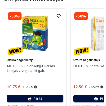
-50%
-50%
Uztura bagātinātājs
Uztura bagātinātājs
MOLLERS Junior Augļu Garšas
OCUTEIN Kristal kap
želejas zivtiņas, 45 gab.
10.75 €
12.50 €
21.49 €
24.99 €
Pirkt
Pir
Standarta cena: 21.49 €
Standarta cena: 24.99 €