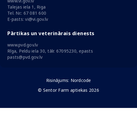
www.vi.gov.lv
Talejas iela 1, Riga
Tel. Nr.: 67 081 600
E-pasts: vi@vi.gov.lv
Pārtikas un veterinārais dienests
www.pvd.gov.lv
Rīga, Peldu iela 30, tālr. 67095230, epasts
pasts@pvd.gov.lv
Risinājums:
Nordcode
© Sentor Farm aptiekas 2026