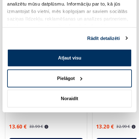
Saules aizsardzībai vasarā ☀️
analizētu mūsu datplūsmu. Informāciju par to, kā jūs
izmantojat šo vietni, mēs kopīgojam ar saviem sociālās
saziņas līdzekļu, reklamēšanas un analīzes partneriem,
Vairāk...
kuri to var apvienot ar citu informāciju, ko viņiem
sniedzat vai ko viņi apkopo, kad lietojat viņu
Rādīt detalizēti
pakalpojumus. Ja piekrītat šo papildu sīkdatņu
-60%
-60%
izmantošanai, lūdzu, atzīmējiet savu izvēli:
Atļaut visu
Pielāgot
Noraidīt
EUCERIN Kids Dry Touch SPF 50+
BABE Sunscreen SPF
krēms-gels, 200 ml
aizsarglīdzeklis, 200
13.60 €
13.20 €
33.99 €
32.99 €