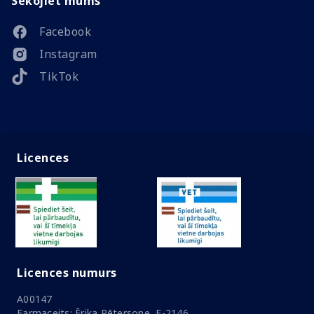
Sekojiet mums
Facebook
Instagram
TikTok
Licences
Licences numurs
A00147
Farmaceits: Ērika Pētersone, F-2146