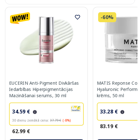
-60%
EUCERIN Anti-Pigment Divkāršas
MATIS Reponse Corr
Iedarbības Hiperpigmentācijas
Hyaluronic Performa
Mazināšanai serums, 30 ml
krēms, 50 ml
34.59 €
33.28 €
30 dienu zemākā cena:
37.79 €
(-8%)
83.19 €
62.99 €