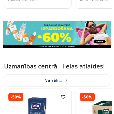
Page 1 of 11
Uzmanības centrā - lielas atlaides!
Vairāk...
-50%
-50%