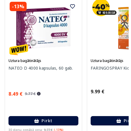
-13%
Uztura bagātinātājs
Uztura bagātinātājs
NATEO D 4000 kapsulas, 60 gab.
FARINGOSPRAY Kids 
9.99 €
8.49 €
9.77 €
Pirkt
Pir
30 dienu zemākā cena:
9.77 €
(-13%)