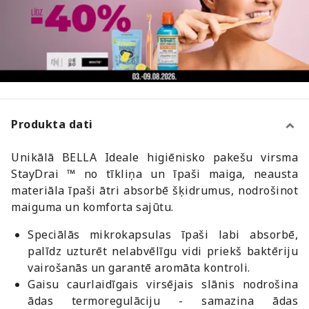
Produkta dati
Unikālā BELLA Ideale higiēnisko pakešu virsma
StayDrai ™ no tīkliņa un īpaši maiga, neausta
materiāla īpaši ātri absorbē šķidrumus, nodrošinot
maiguma un komforta sajūtu.
Speciālās mikrokapsulas īpaši labi absorbē,
palīdz uzturēt nelabvēlīgu vidi priekš baktēriju
vairošanās un garantē aromāta kontroli.
Gaisu caurlaidīgais virsējais slānis nodrošina
ādas termoregulāciju - samazina ādas