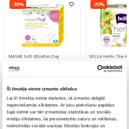
-30%
-35%
MASMI Soft Ultrathin Day
BELLA Herbs Tilia 
higiēniskās paketes, 10 gab.
higiēniskās paketes,
2.79 €
1.29 €
3.99 €
1.99 €
Šī tīmekļa vietne izmanto sīkfailus
Lai šī tīmekļa vietne darbotos, tā izmanto obligāti
Pirkt
Pir
nepieciešamās sīkdatnes. Ar jūsu piekrišanu papildus
Standarta cena: 3.99 €
Standarta cena: 1.99 €
šajā vietnē var tikt izmantotas statistikas un sociālo
Page 1 of 10
mediju sīkdatnes, lai personalizētu saturu un reklāmas,
nodrošinātu sociālo saziņas līdzekļu funkcijas un