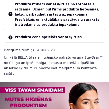
Produkta izskats var atšķirties no fotoattēlā
redzamā. Uzmanību! Pirms produkta lietošanas,
lūdzu, pārbaudiet sastāvu uz iepakojuma.
Precīzākais un aktuālākais sastāvdaļu saraksts
ir atrodams uz produkta iepakojuma
Produkta cena aptiekās var atšķirties.
Derīguma termiņš: 2028-02-28
Unikālā BELLA Ideale higiēnisko pakešu virsma StayDrai ™
no tīkliņa un īpaši maiga, neausta materiāla īpaši ātri
absorbē šķidrumus, nodrošinot maiguma un komforta
sajūtu.