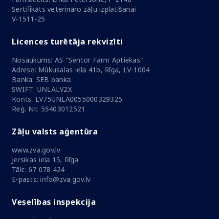
Sertifikāts veterināro zāļu izplatīšanai
V-1511-25
Licences turētāja rekvizīti
Nosaukums: AS "Sentor Farm Aptiekas"
Adrese: Mūkusalas iela 41b, Rīga, LV-1004
Banka: SEB banka
SWIFT: UNLALV2X
Konts: LV75UNLA0055000329325
Reģ. Nr.: 55403012521
Zāļu valsts aģentūra
www.zva.gov.lv
Jersikas iela 15, Rīga
Tālr.: 67 078 424
E-pasts: info@zva.gov.lv
Veselības inspekcija