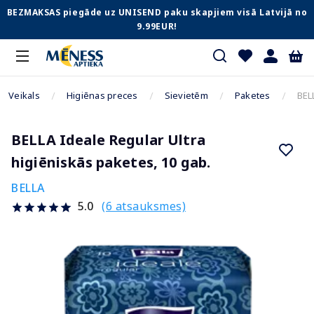
BEZMAKSAS piegāde uz UNISEND paku skapjiem visā Latvijā no
9.99EUR!
Veikals
Higiēnas preces
Sievietēm
Paketes
BEL
BELLA Ideale Regular Ultra
higiēniskās paketes, 10 gab.
BELLA
(6 atsauksmes)
5.0