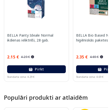
BELLA Panty Ideale Normal
BELLA Bio Based N
ikdienas ieliktnīši, 28 gab.
higiēniskās paketes,
2.15 €
2.35 €
4.29 €
4.69 €
Pirkt
Pir
Standarta cena: 4.29 €
Standarta cena: 4.69 €
Page 1 of 10
Populāri produkti ar atlaidēm