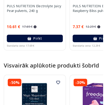
PULS NUTRITION Electrolyte Juicy
PULS NUTRITION Ele
Pear pulveris, 240 g
Raspberry Bliss pulve
10.61 €
7.37 €
17.69 €
12.29 €
Pirkt
Pir
Standarta cena: 17.69 €
Standarta cena: 12.29 €
Page 1 of 10
Visvairāk aplūkotie produkti šobrīd
-50%
-30%