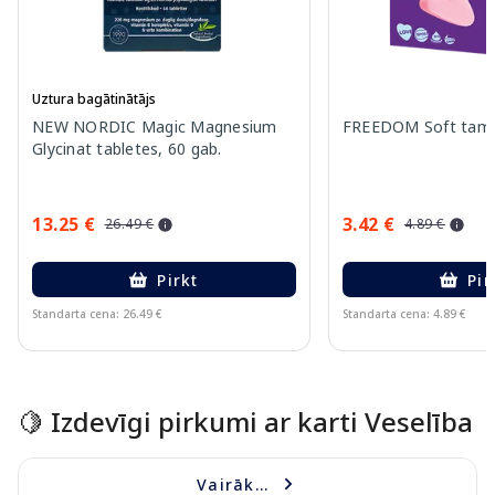
Uztura bagātinātājs
NEW NORDIC Magic Magnesium
FREEDOM Soft tampo
Glycinat tabletes, 60 gab.
13.25 €
3.42 €
26.49 €
4.89 €
Pirkt
Pir
Standarta cena: 26.49 €
Standarta cena: 4.89 €
Page 1 of 15
🍋 Izdevīgi pirkumi ar karti Veselība
Vairāk...