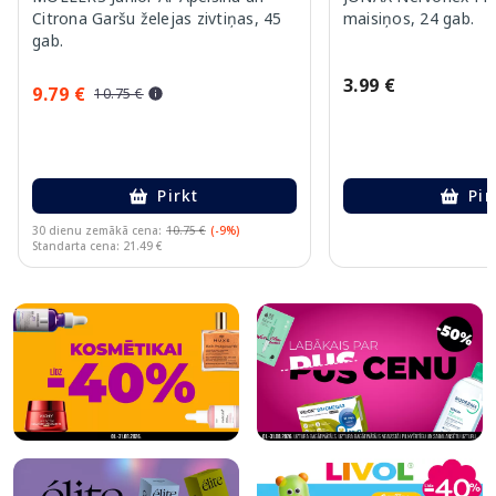
Citrona Garšu želejas zivtiņas, 45
maisiņos, 24 gab.
gab.
3.99 €
9.79 €
10.75 €
Pirkt
Pir
30 dienu zemākā cena:
10.75 €
(-9%)
Standarta cena: 21.49 €
Page 1 of 10