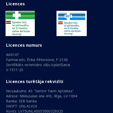
Licences
Licences numurs
A00147
Farmaceits: Ērika Pētersone, F-2146
Sertifikāts veterināro zāļu izplatīšanai
V-1511-25
Licences turētāja rekvizīti
Nosaukums: AS "Sentor Farm Aptiekas"
Adrese: Mūkusalas iela 41b, Rīga, LV-1004
Banka: SEB banka
SWIFT: UNLALV2X
Konts: LV75UNLA0055000329325