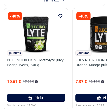
Vairāk...
-40%
-40%
Jaunums
Jaunums
PULS NUTRITION Electrolyte Juicy
PULS NUTRITION Ele
Pear pulveris, 240 g
Orange-Mango pulver
10.61 €
7.37 €
17.69 €
12.29 €
Pirkt
Pir
Standarta cena: 17.69 €
Standarta cena: 12.29 €