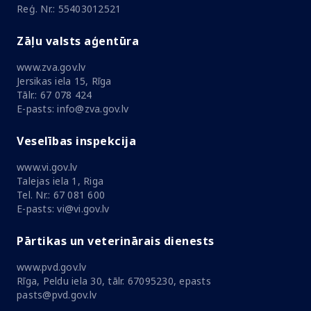
Reģ. Nr.: 55403012521
Zāļu valsts aģentūra
www.zva.gov.lv
Jersikas iela 15, Rīga
Tālr.: 67 078 424
E-pasts: info@zva.gov.lv
Veselības inspekcija
www.vi.gov.lv
Talejas iela 1, Riga
Tel. Nr.: 67 081 600
E-pasts: vi@vi.gov.lv
Pārtikas un veterinārais dienests
www.pvd.gov.lv
Rīga, Peldu iela 30, tālr. 67095230, epasts
pasts@pvd.gov.lv