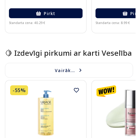
Pirkt
Pir
Standarta cena: 40.29 €
Standarta cena: 8.99 €
Page 1 of 15
🍋 Izdevīgi pirkumi ar karti Veselība
Vairāk...
-55%