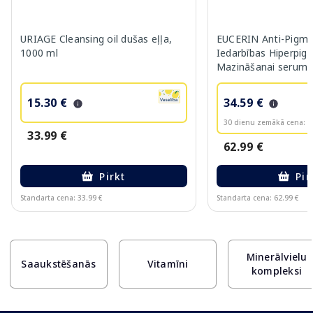
URIAGE Cleansing oil dušas eļļa,
EUCERIN Anti-Pigme
1000 ml
Iedarbības Hiperpig
Mazināšanai serums
15.30 €
34.59 €
30 dienu zemākā cena:
3
33.99 €
62.99 €
Pirkt
Pir
Standarta cena: 33.99 €
Standarta cena: 62.99 €
Page 1 of 10
Minerālvielu
Saaukstēšanās
Vitamīni
kompleksi