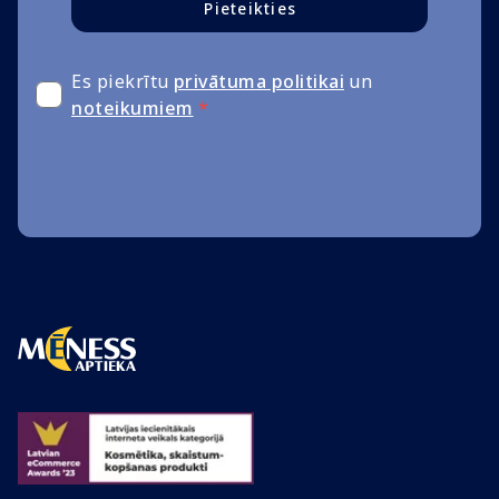
Pieteikties
Es piekrītu
privātuma politikai
un
noteikumiem
*