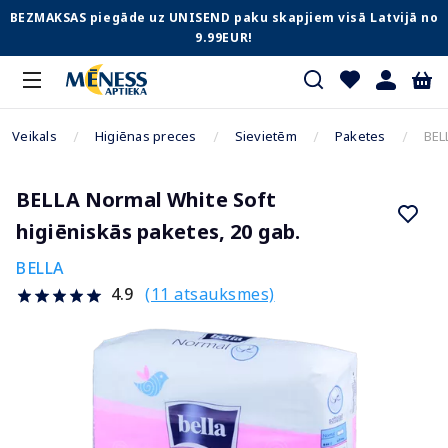
BEZMAKSAS piegāde uz UNISEND paku skapjiem visā Latvijā no
9.99EUR!
Veikals
Higiēnas preces
Sievietēm
Paketes
BEL
BELLA Normal White Soft
higiēniskās paketes, 20 gab.
BELLA
(11 atsauksmes)
4.9