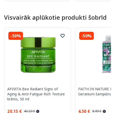
Page 1 of 10
Visvairāk aplūkotie produkti šobrīd
-50%
-50%
APIVITA Bee Radiant Signs of
FAITH IN NATURE L
Aging & Anti-Fatigue Rich Texture
Geranium šampūns, 
krēms, 50 ml
20.15 €
4.50 €
40.29 €
8.99 €