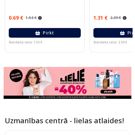
0.69 €
1.31 €
1.53 €
2.39 €
Pirkt
Pir
Standarta cena: 1.53 €
Standarta cena: 2.39 €
Page 1 of 11
Uzmanības centrā - lielas atlaides!