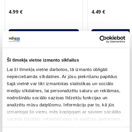
4.99 €
4.49 €
Pirkt
Pir
Page 1 of 10
Šī tīmekļa vietne izmanto sīkfailus
Saules aizsardzībai vasarā ☀️
Lai šī tīmekļa vietne darbotos, tā izmanto obligāti
nepieciešamās sīkdatnes. Ar jūsu piekrišanu papildus
šajā vietnē var tikt izmantotas statistikas un sociālo
Vairāk...
mediju sīkdatnes, lai personalizētu saturu un reklāmas,
nodrošinātu sociālo saziņas līdzekļu funkcijas un
-60%
-60%
analizētu mūsu datplūsmu. Informāciju par to, kā jūs
izmantojat šo vietni, mēs kopīgojam ar saviem sociālās
saziņas līdzekļu, reklamēšanas un analīzes partneriem,
kuri to var apvienot ar citu informāciju, ko viņiem