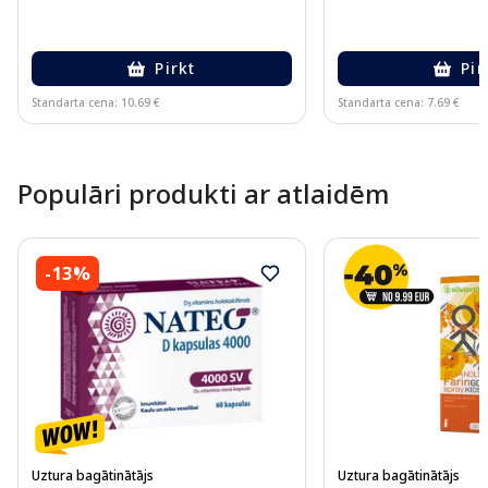
Pirkt
Pir
Standarta cena: 10.69 €
Standarta cena: 7.69 €
Page 1 of 10
Populāri produkti ar atlaidēm
-13%
Uztura bagātinātājs
Uztura bagātinātājs