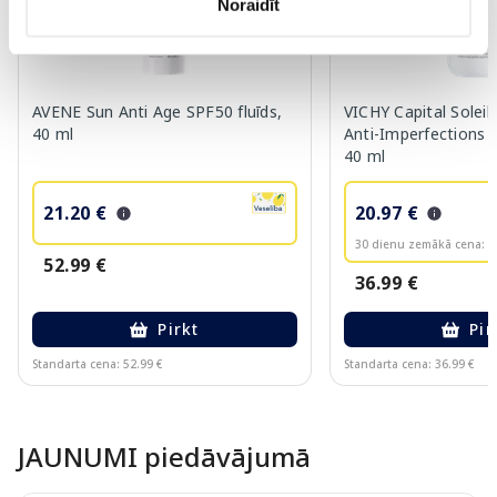
Noraidīt
AVENE Sun Anti Age SPF50 fluīds,
VICHY Capital Solei
40 ml
Anti-Imperfections S
40 ml
21.20 €
20.97 €
30 dienu zemākā cena:
2
52.99 €
36.99 €
Pirkt
Pir
Standarta cena: 52.99 €
Standarta cena: 36.99 €
Page 1 of 10
JAUNUMI piedāvājumā