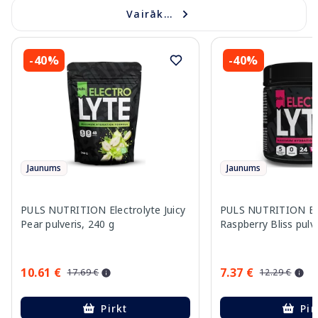
Vairāk...
-40%
-40%
Jaunums
Jaunums
PULS NUTRITION Electrolyte Juicy
PULS NUTRITION Ele
Pear pulveris, 240 g
Raspberry Bliss pulve
10.61 €
7.37 €
17.69 €
12.29 €
Pirkt
Pir