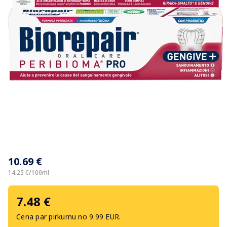
Item
1
10.69 €
of
1
14.25 €/100ml
7.48 €
Cena par pirkumu no 9.99 EUR.