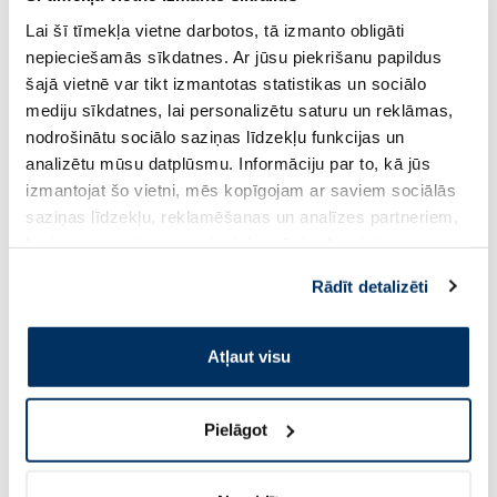
Lai šī tīmekļa vietne darbotos, tā izmanto obligāti
nepieciešamās sīkdatnes. Ar jūsu piekrišanu papildus
4.23 €
4.23 €
7.69 €
7.69 €
šajā vietnē var tikt izmantotas statistikas un sociālo
mediju sīkdatnes, lai personalizētu saturu un reklāmas,
nodrošinātu sociālo saziņas līdzekļu funkcijas un
Pirkt
Pir
analizētu mūsu datplūsmu. Informāciju par to, kā jūs
Standarta cena: 7.69 €
Standarta cena: 7.69 €
izmantojat šo vietni, mēs kopīgojam ar saviem sociālās
Page 1 of 10
saziņas līdzekļu, reklamēšanas un analīzes partneriem,
kuri to var apvienot ar citu informāciju, ko viņiem
Saules aizsardzībai vasarā ☀️
sniedzat vai ko viņi apkopo, kad lietojat viņu
Rādīt detalizēti
pakalpojumus. Ja piekrītat šo papildu sīkdatņu
izmantošanai, lūdzu, atzīmējiet savu izvēli:
Vairāk...
Atļaut visu
-60%
Pielāgot