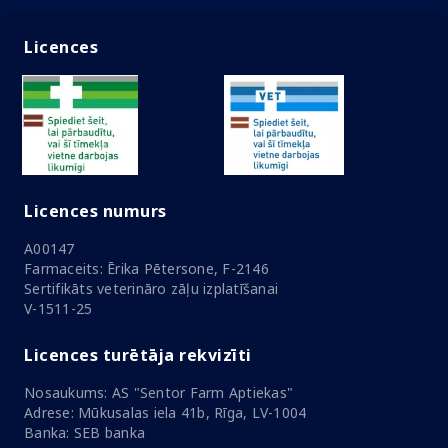
Licences
Licences numurs
A00147
Farmaceits: Ērika Pētersone, F-2146
Sertifikāts veterināro zāļu izplatīšanai
V-1511-25
Licences turētāja rekvizīti
Nosaukums: AS "Sentor Farm Aptiekas"
Adrese: Mūkusalas iela 41b, Rīga, LV-1004
Banka: SEB banka