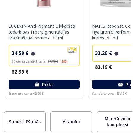
EUCERIN Anti-Pigment Divkāršas
MATIS Reponse Corr
Iedarbības Hiperpigmentācijas
Hyaluronic Performa
Mazināšanai serums, 30 ml
krēms, 50 ml
34.59 €
33.28 €
30 dienu zemākā cena:
37.79 €
(-8%)
83.19 €
62.99 €
Pirkt
Pir
Standarta cena: 62.99 €
Standarta cena: 83.19 €
Page 1 of 10
Minerālvielu
Saaukstēšanās
Vitamīni
kompleksi