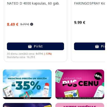
NATEO D 4000 kapsulas, 60 gab.
FARINGOSPRAY Kids 
9.99 €
8.49 €
9.77 €
Pirkt
Pir
30 dienu zemākā cena:
9.77 €
(-13%)
Standarta cena: 16.29 €
Page 1 of 10