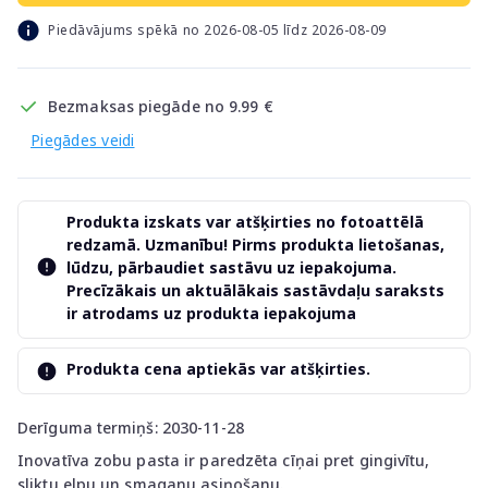
Piedāvājums spēkā no 2026-08-05 līdz 2026-08-09
Bezmaksas piegāde no 9.99 €
Piegādes veidi
Produkta izskats var atšķirties no fotoattēlā
redzamā. Uzmanību! Pirms produkta lietošanas,
lūdzu, pārbaudiet sastāvu uz iepakojuma.
Precīzākais un aktuālākais sastāvdaļu saraksts
ir atrodams uz produkta iepakojuma
Produkta cena aptiekās var atšķirties.
Derīguma termiņš: 2030-11-28
Inovatīva zobu pasta ir paredzēta cīņai pret gingivītu,
sliktu elpu un smaganu asiņošanu.