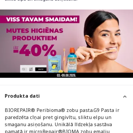
Produkta dati
BIOREPAIR® Peribioma® zobu pasta.G9 Pasta ir
paredzēta cīņai pret gingivītu, sliktu elpu un
smaganu asiņošanu. Unikālā līdzekļa sastāva
pamatā ir microRepair®BIOMA zobu emalju