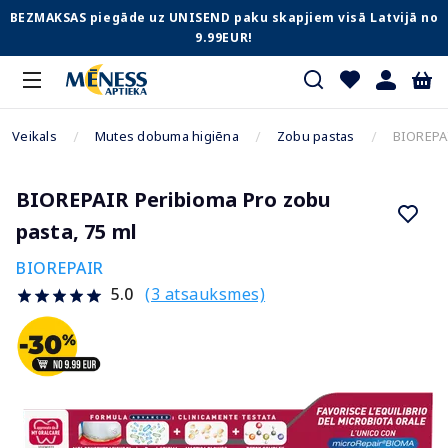
BEZMAKSAS piegāde uz UNISEND paku skapjiem visā Latvijā no
9.99EUR!
Veikals
Mutes dobuma higiēna
Zobu pastas
BIOREPAI
BIOREPAIR Peribioma Pro zobu
pasta, 75 ml
BIOREPAIR
(3 atsauksmes)
5.0