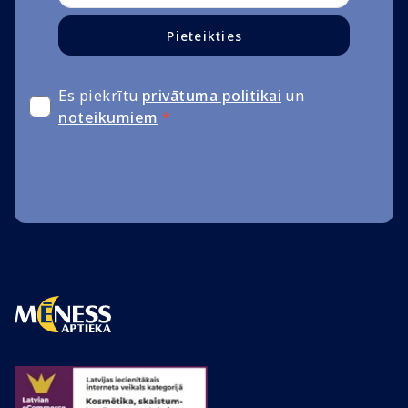
Pieteikties
Es piekrītu
privātuma politikai
un
noteikumiem
*