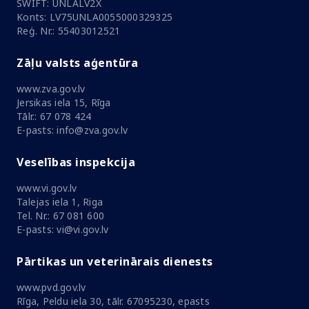
SWIFT: UNLALV2X
Konts: LV75UNLA0055000329325
Reģ. Nr.: 55403012521
Zāļu valsts aģentūra
www.zva.gov.lv
Jersikas iela 15, Rīga
Tālr.: 67 078 424
E-pasts: info@zva.gov.lv
Veselības inspekcija
www.vi.gov.lv
Talejas iela 1, Riga
Tel. Nr.: 67 081 600
E-pasts: vi@vi.gov.lv
Pārtikas un veterinārais dienests
www.pvd.gov.lv
Rīga, Peldu iela 30, tālr. 67095230, epasts