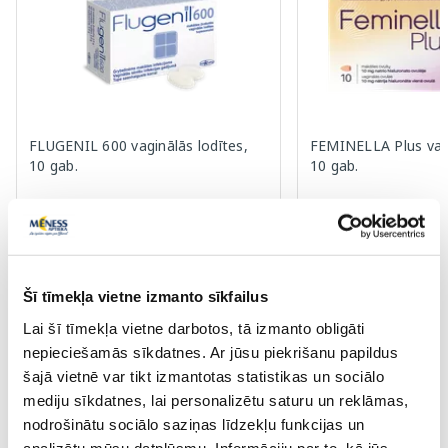
FLUGENIL 600 vaginālās lodītes,
FEMINELLA Plus vagi
10 gab.
10 gab.
17.99 €
17.79 €
Šī tīmekļa vietne izmanto sīkfailus
Pirkt
Pir
Lai šī tīmekļa vietne darbotos, tā izmanto obligāti
nepieciešamās sīkdatnes. Ar jūsu piekrišanu papildus
Page 1 of 10
šajā vietnē var tikt izmantotas statistikas un sociālo
mediju sīkdatnes, lai personalizētu saturu un reklāmas,
Saules aizsardzībai vasarā ☀️
nodrošinātu sociālo saziņas līdzekļu funkcijas un
analizētu mūsu datplūsmu. Informāciju par to, kā jūs