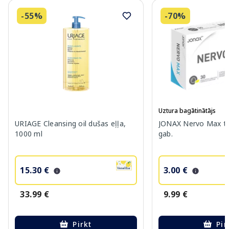
-55%
-70%
Uztura bagātinātājs
URIAGE Cleansing oil dušas eļļa,
JONAX Nervo Max ta
1000 ml
gab.
15.30 €
3.00 €
33.99 €
9.99 €
Pirkt
Pir