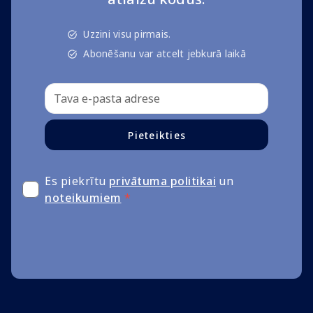
Uzzini visu pirmais.
Abonēšanu var atcelt jebkurā laikā
Pieteikties
Es piekrītu
privātuma politikai
un
noteikumiem
*