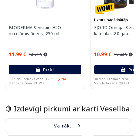
Uztura bagātinātājs
BIODERMA Sensibio H2O
FJORD Omega-3 zivj
micelārais ūdens, 250 ml
kapsulas, 80 gab.
11.99 €
10.99 €
12.21 €
16.22 €
Pirkt
Pir
30 dienu zemākā cena:
12.21 €
(-2%)
30 dienu zemākā cena:
16.
Standarta cena: 21.29 €
Standarta cena: 29.49 €
Page 1 of 15
🍋 Izdevīgi pirkumi ar karti Veselība
Vairāk...