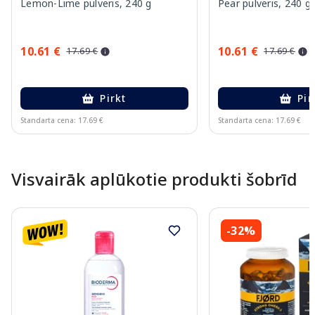
Lemon-Lime pulveris, 240 g
Pear pulveris, 240 g
10.61 €
10.61 €
17.69 €
17.69 €
Pirkt
Pir
Standarta cena: 17.69 €
Standarta cena: 17.69 €
Page 1 of 10
Visvairāk aplūkotie produkti šobrīd
-32%