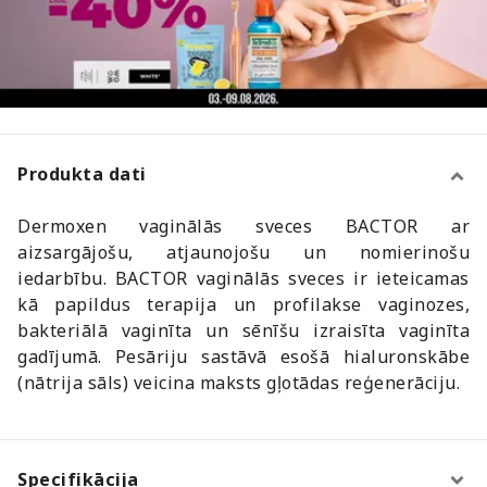
Produkta dati
Dermoxen vaginālās sveces BACTOR ar
aizsargājošu, atjaunojošu un nomierinošu
iedarbību. BACTOR vaginālās sveces ir ieteicamas
kā papildus terapija un profilakse vaginozes,
bakteriālā vaginīta un sēnīšu izraisīta vaginīta
gadījumā. Pesāriju sastāvā esošā hialuronskābe
(nātrija sāls) veicina maksts gļotādas reģenerāciju.
Specifikācija