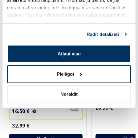
Vairāk...
izmantojat šo vietni, mēs kopīgojam ar saviem sociālās
saziņas līdzekļu, reklamēšanas un analīzes partneriem,
kuri to var apvienot ar citu informāciju, ko viņiem
-50%
sniedzat vai ko viņi apkopo, kad lietojat viņu
Rādīt detalizēti
pakalpojumus. Ja piekrītat šo papildu sīkdatņu
izmantošanai, lūdzu, atzīmējiet savu izvēli:
Atļaut visu
Pielāgot
ISDIN Fotoprotector SPF50 Wet
AUSTRALIAN GOLD W
Skin Transparent sprejs, 250 ml
SPF 30 Gel sprejs, 2
Noraidīt
26.99 €
16.50 €
32.99 €