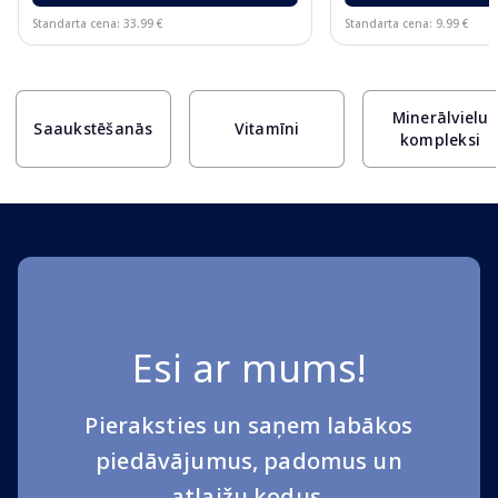
Standarta cena: 33.99 €
Standarta cena: 9.99 €
Page 1 of 10
Minerālvielu
Saaukstēšanās
Vitamīni
kompleksi
Esi ar mums!
Pieraksties un saņem labākos
piedāvājumus, padomus un
atlaižu kodus.