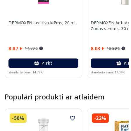
DERMOXEN Lenitiva krēms, 20 ml
DERMOXEN Anti-Agi
Zonas serums, 30 m
8.87 €
8.03 €
14.79 €
13.39 €
Pirkt
Pir
Standarta cena: 14.79 €
Standarta cena: 13.39 €
Page 1 of 10
Populāri produkti ar atlaidēm
-50%
-22%