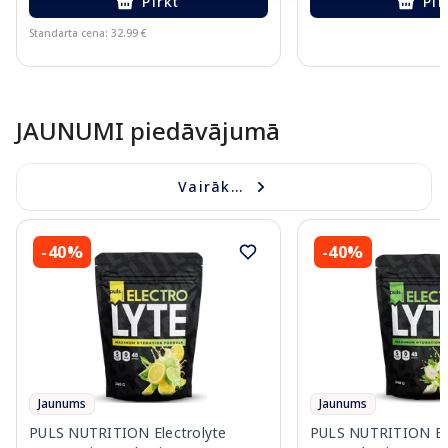
Pirkt
Pir
Standarta cena: 32.99 €
Page 1 of 10
JAUNUMI piedāvājumā
Vairāk...
-40%
-40%
Jaunums
Jaunums
PULS NUTRITION Electrolyte
PULS NUTRITION Elec