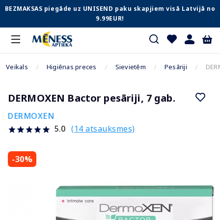
BEZMAKSAS piegāde uz UNISEND paku skapjiem visā Latvijā no
9.99EUR!
Veikals
Higiēnas preces
Sievietēm
Pesāriji
DERM
DERMOXEN Bactor pesāriji, 7 gab.
DERMOXEN
(14 atsauksmes)
5.0
-30%