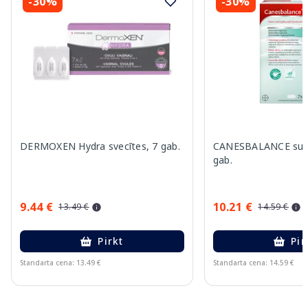
-30%
-30%
DERMOXEN Hydra svecītes, 7 gab.
CANESBALANCE supoz
gab.
9.44 €
10.21 €
13.49 €
14.59 €
Pirkt
Pir
Standarta cena: 13.49 €
Standarta cena: 14.59 €
Page 1 of 11