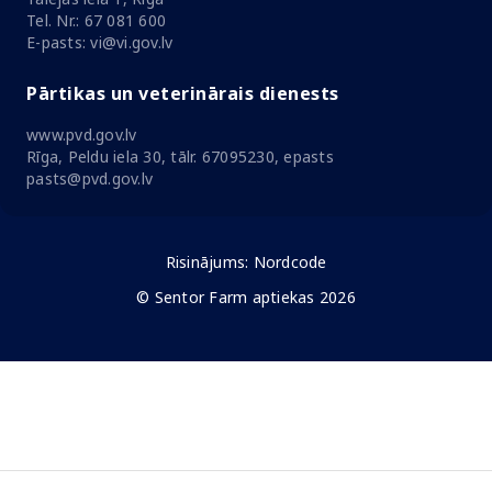
Tel. Nr.: 67 081 600
E-pasts: vi@vi.gov.lv
Pārtikas un veterinārais dienests
www.pvd.gov.lv
Rīga, Peldu iela 30, tālr. 67095230, epasts
pasts@pvd.gov.lv
Risinājums:
Nordcode
© Sentor Farm aptiekas 2026