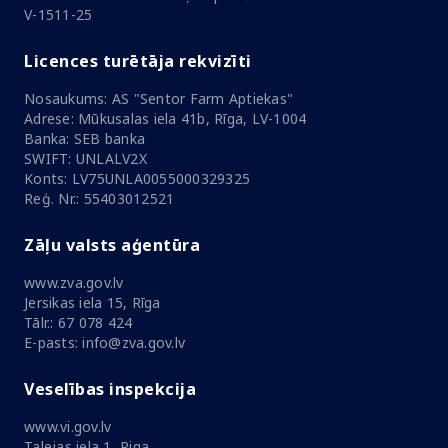
V-1511-25
Licences turētāja rekvizīti
Nosaukums: AS "Sentor Farm Aptiekas"
Adrese: Mūkusalas iela 41b, Rīga, LV-1004
Banka: SEB banka
SWIFT: UNLALV2X
Konts: LV75UNLA0055000329325
Reģ. Nr.: 55403012521
Zāļu valsts aģentūra
www.zva.gov.lv
Jersikas iela 15, Rīga
Tālr.: 67 078 424
E-pasts: info@zva.gov.lv
Veselības inspekcija
www.vi.gov.lv
Talejas iela 1, Riga