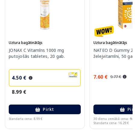
Uztura bagātinātājs
Uztura bagātinātājs
JONAX C Vitamīns 1000 mg
NATEO D Gummy 20
putojošās tabletes, 20 gab.
želejvitamīni, 50 gab
7.60 €
9.77 €
4.50 €
8.99 €
Pirkt
Pir
Standarta cena: 8.99 €
30 dienu zemākā cena:
9.7
Standarta cena: 16.29 €
Page 1 of 10