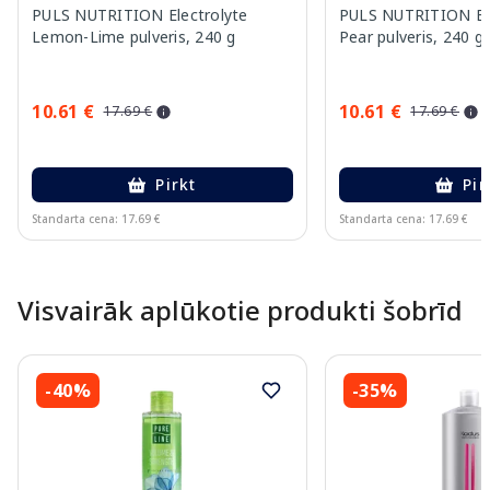
PULS NUTRITION Electrolyte
PULS NUTRITION Elec
Lemon-Lime pulveris, 240 g
Pear pulveris, 240 g
10.61 €
10.61 €
17.69 €
17.69 €
Pirkt
Pir
Standarta cena: 17.69 €
Standarta cena: 17.69 €
Page 1 of 10
Visvairāk aplūkotie produkti šobrīd
-40%
-35%