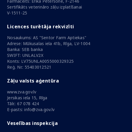
Farmaceits: Ērika Pētersone, F-2146
Sertifikāts veterināro zāļu izplatīšanai
V-1511-25
Licences turētāja rekvizīti
Nosaukums: AS "Sentor Farm Aptiekas"
Adrese: Mūkusalas iela 41b, Rīga, LV-1004
Banka: SEB banka
SWIFT: UNLALV2X
Konts: LV75UNLA0055000329325
Reģ. Nr.: 55403012521
Zāļu valsts aģentūra
www.zva.gov.lv
Jersikas iela 15, Rīga
Tālr.: 67 078 424
E-pasts: info@zva.gov.lv
Veselības inspekcija