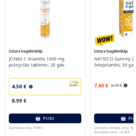
Uztura bagātinātājs
Uztura bagātinātājs
JONAX C Vitamīns 1000 mg
NATEO D Gummy 20
putojošās tabletes, 20 gab.
želejvitamīni, 50 gab
7.60 €
9.77 €
4.50 €
8.99 €
Pirkt
Pir
Standarta cena: 8.99 €
30 dienu zemākā cena:
9.7
Standarta cena: 16.29 €