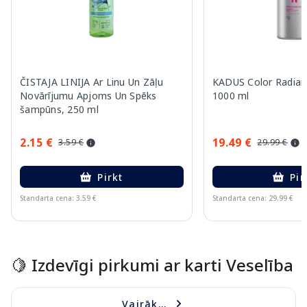
ČISTAJA LINIJA Ar Linu Un Zāļu
KADUS Color Radian
Novārījumu Apjoms Un Spēks
1000 ml
šampūns, 250 ml
2.15 €
19.49 €
3.59 €
29.99 €
Pirkt
Pir
Standarta cena: 3.59 €
Standarta cena: 29.99 €
Page 1 of 15
🍋 Izdevīgi pirkumi ar karti Veselība
Vairāk...