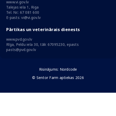
www.vi.gov.lv
Talejas iela 1, Riga
Tel. Nr.: 67 081 600
E-pasts: vi@vi.gov.lv
Pārtikas un veterinārais dienests
www.pvd.gov.lv
Rīga, Peldu iela 30, tālr. 67095230, epasts
pasts@pvd.gov.lv
Risinājums:
Nordcode
© Sentor Farm aptiekas 2026