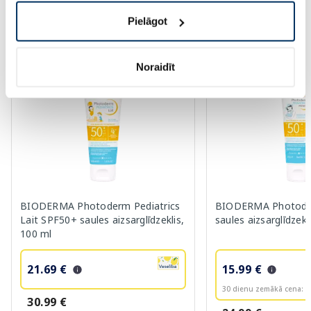
Pielāgot
Vairāk...
Noraidīt
-30%
BIODERMA Photoderm Pediatrics
BIODERMA Photode
Lait SPF50+ saules aizsarglīdzeklis,
saules aizsarglīdzekl
100 ml
21.69 €
15.99 €
30 dienu zemākā cena:
1
30.99 €