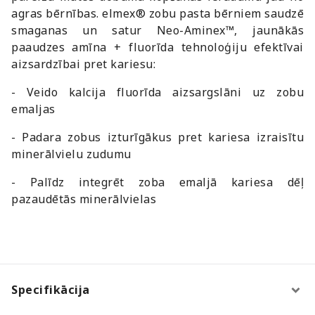
agras bērnības. elmex® zobu pasta bērniem saudzē
smaganas un satur Neo-Aminex™, jaunākās
paaudzes amīna + fluorīda tehnoloģiju efektīvai
aizsardzībai pret kariesu:
- Veido kalcija fluorīda aizsargslāni uz zobu
emaljas
- Padara zobus izturīgākus pret kariesa izraisītu
minerālvielu zudumu
- Palīdz integrēt zoba emaljā kariesa dēļ
pazaudētās minerālvielas
Specifikācija