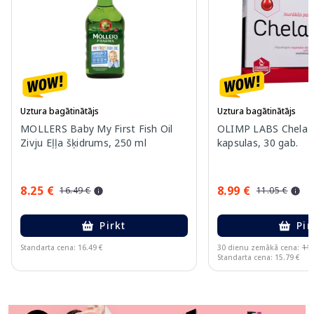
Uztura bagātinātājs
Uztura bagātinātājs
MOLLERS Baby My First Fish Oil
OLIMP LABS Chela-F
Zivju Eļļa šķidrums, 250 ml
kapsulas, 30 gab.
8.25 €
8.99 €
16.49 €
11.05 €
Pirkt
Pir
Standarta cena: 16.49 €
30 dienu zemākā cena:
11.
Standarta cena: 15.79 €
Page 1 of 11