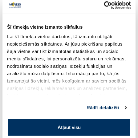
Šī tīmekļa vietne izmanto sīkfailus
Lai šī tīmekļa vietne darbotos, tā izmanto obligāti
nepieciešamās sīkdatnes. Ar jūsu piekrišanu papildus
šajā vietnē var tikt izmantotas statistikas un sociālo
SENSODYNE Pronamel Kids (2-6
NORDICS Bērnu ar 
mediju sīkdatnes, lai personalizētu saturu un reklāmas,
g.) zobu pasta, 50 ml
zobu pasta, 50 ml
nodrošinātu sociālo saziņas līdzekļu funkcijas un
analizētu mūsu datplūsmu. Informāciju par to, kā jūs
3.11 €
2.98 €
4.79 €
4.59 €
izmantojat šo vietni, mēs kopīgojam ar saviem sociālās
saziņas līdzekļu, reklamēšanas un analīzes partneriem,
kuri to var apvienot ar citu informāciju, ko viņiem
Pirkt
Pir
sniedzat vai ko viņi apkopo, kad lietojat viņu
Rādīt detalizēti
pakalpojumus. Ja piekrītat šo papildu sīkdatņu
Standarta cena: 4.79 €
Standarta cena: 4.59 €
izmantošanai, lūdzu, atzīmējiet savu izvēli:
Page 1 of 10
Atļaut visu
Saules aizsardzībai vasarā ☀️