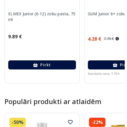
ELMEX Junior (6-12) zobu pasta, 75
GUM Junior 6+ zobu 
ml
9.89 €
4.28 €
7.79 €
Pirkt
Pir
Standarta cena: 7.79 €
Page 1 of 10
Populāri produkti ar atlaidēm
-50%
-22%