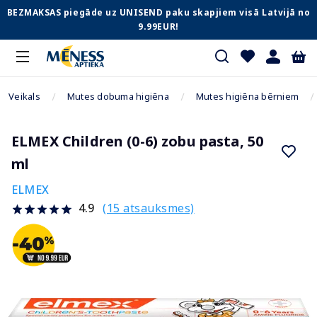
BEZMAKSAS piegāde uz UNISEND paku skapjiem visā Latvijā no
9.99EUR!
Veikals
Mutes dobuma higiēna
Mutes higiēna bērniem
ELMEX Children (0-6) zobu pasta, 50
ml
ELMEX
(15 atsauksmes)
4.9