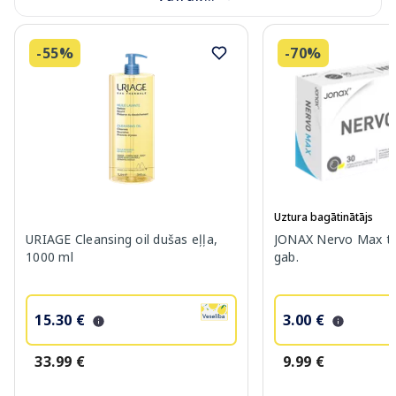
-55%
-70%
Uztura bagātinātājs
URIAGE Cleansing oil dušas eļļa,
JONAX Nervo Max ta
1000 ml
gab.
15.30 €
3.00 €
33.99 €
9.99 €