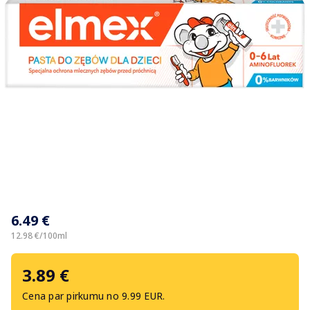
Item
1
6.49 €
of
1
12.98 €/100ml
3.89 €
Cena par pirkumu no 9.99 EUR.