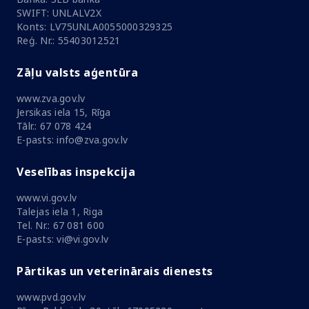
SWIFT: UNLALV2X
Konts: LV75UNLA0055000329325
Reģ. Nr.: 55403012521
Zāļu valsts aģentūra
www.zva.gov.lv
Jersikas iela 15, Rīga
Tālr.: 67 078 424
E-pasts: info@zva.gov.lv
Veselības inspekcija
www.vi.gov.lv
Talejas iela 1, Riga
Tel. Nr.: 67 081 600
E-pasts: vi@vi.gov.lv
Pārtikas un veterinārais dienests
www.pvd.gov.lv