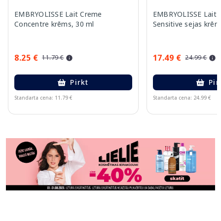
EMBRYOLISSE Lait Creme
EMBRYOLISSE Lait 
Concentre krēms, 30 ml
Sensitive sejas krēm
8.25 €
17.49 €
11.79 €
24.99 €
Pirkt
Pir
Standarta cena: 11.79 €
Standarta cena: 24.99 €
Page 1 of 11