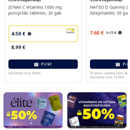
JONAX C Vitamīns 1000 mg
NATEO D Gummy 20
putojošās tabletes, 20 gab.
želejvitamīni, 50 gab
7.60 €
9.77 €
4.50 €
8.99 €
Pirkt
Pir
Standarta cena: 8.99 €
30 dienu zemākā cena:
9.7
Standarta cena: 16.29 €
Page 1 of 10