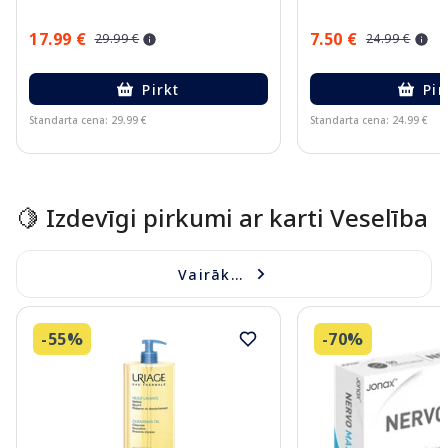
17.99 €
7.50 €
29.99 €
24.99 €
Pirkt
Pir
Standarta cena: 29.99 €
Standarta cena: 24.99 €
Page 1 of 15
🍋 Izdevīgi pirkumi ar karti Veselība
Vairāk...
-55%
-70%