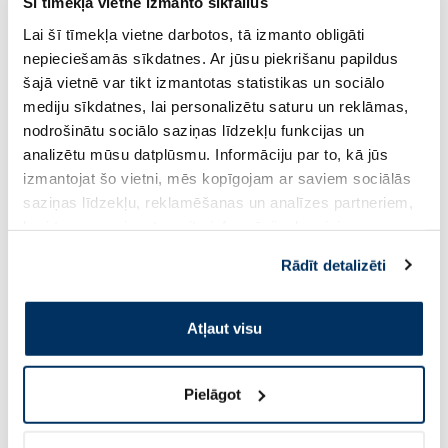
Šī tīmekļa vietne izmanto sīkfailus
EMBRYOLISSE Hydra Cream Light
EMBRYOLISSE Lait C
sejas krēms, 40 ml
Like krēms, 75 ml
Lai šī tīmekļa vietne darbotos, tā izmanto obligāti
nepieciešamās sīkdatnes. Ar jūsu piekrišanu papildus
šajā vietnē var tikt izmantotas statistikas un sociālo
12.59 €
24.49 €
17.99 €
34.99 €
mediju sīkdatnes, lai personalizētu saturu un reklāmas,
nodrošinātu sociālo saziņas līdzekļu funkcijas un
Pirkt
Pir
analizētu mūsu datplūsmu. Informāciju par to, kā jūs
Standarta cena: 17.99 €
Standarta cena: 34.99 €
izmantojat šo vietni, mēs kopīgojam ar saviem sociālās
saziņas līdzekļu, reklamēšanas un analīzes partneriem,
Page 1 of 10
kuri to var apvienot ar citu informāciju, ko viņiem
sniedzat vai ko viņi apkopo, kad lietojat viņu
Rādīt detalizēti
Saules aizsardzībai vasarā ☀️
pakalpojumus. Ja piekrītat šo papildu sīkdatņu
izmantošanai, lūdzu, atzīmējiet savu izvēli:
Atļaut visu
Vairāk...
-30%
Pielāgot