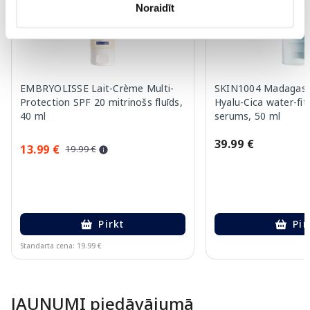
Noraidīt
EMBRYOLISSE Lait-Crème Multi-
SKIN1004 Madagasca
Protection SPF 20 mitrinošs fluīds,
Hyalu-Cica water-fit
40 ml
serums, 50 ml
39.99 €
13.99 €
19.99 €
Pirkt
Pir
Standarta cena: 19.99 €
Page 1 of 10
JAUNUMI piedāvājumā