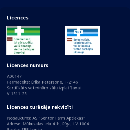
Licences
Licences numurs
A00147
Farmaceits: Ērika Pētersone, F-2146
Sertifikāts veterināro zāļu izplatīšanai
V-1511-25
Licences turētāja rekvizīti
Nosaukums: AS "Sentor Farm Aptiekas"
Adrese: Mūkusalas iela 41b, Rīga, LV-1004
Banka: SEB banka