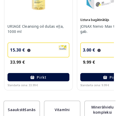
Uztura bagātinātājs
URIAGE Cleansing oil dušas eļļa,
JONAX Nervo Max ta
1000 ml
gab.
15.30 €
3.00 €
33.99 €
9.99 €
Pirkt
Pir
Standarta cena: 33.99 €
Standarta cena: 9.99 €
Page 1 of 10
Minerālvielu
Saaukstēšanās
Vitamīni
kompleksi