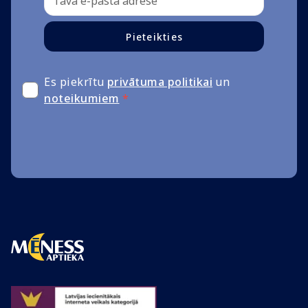
Pieteikties
Es piekrītu
privātuma politikai
un
noteikumiem
*