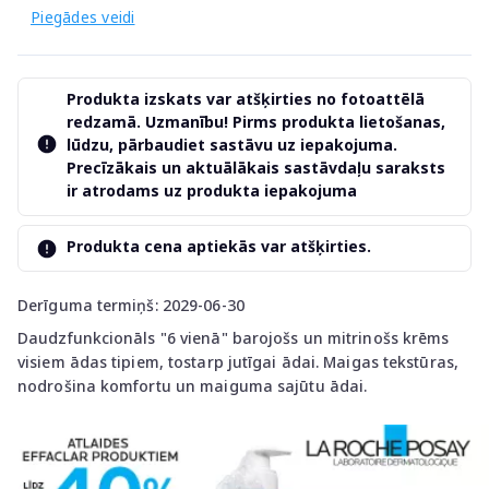
Piegādes veidi
Produkta izskats var atšķirties no fotoattēlā
redzamā. Uzmanību! Pirms produkta lietošanas,
lūdzu, pārbaudiet sastāvu uz iepakojuma.
Precīzākais un aktuālākais sastāvdaļu saraksts
ir atrodams uz produkta iepakojuma
Produkta cena aptiekās var atšķirties.
Derīguma termiņš: 2029-06-30
Daudzfunkcionāls "6 vienā" barojošs un mitrinošs krēms
visiem ādas tipiem, tostarp jutīgai ādai. Maigas tekstūras,
nodrošina komfortu un maiguma sajūtu ādai.