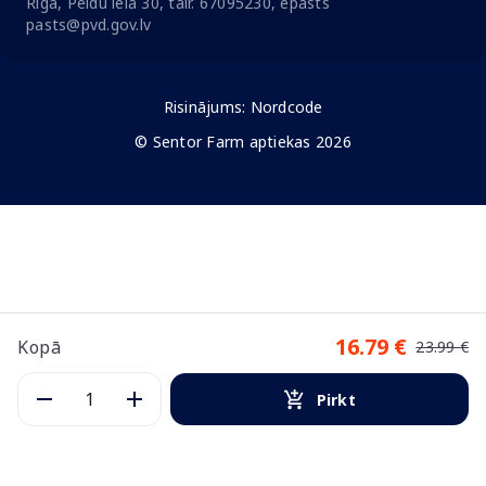
Rīga, Peldu iela 30, tālr. 67095230, epasts
pasts@pvd.gov.lv
Risinājums:
Nordcode
© Sentor Farm aptiekas 2026
16.79 €
Kopā
23.99 €
Pirkt