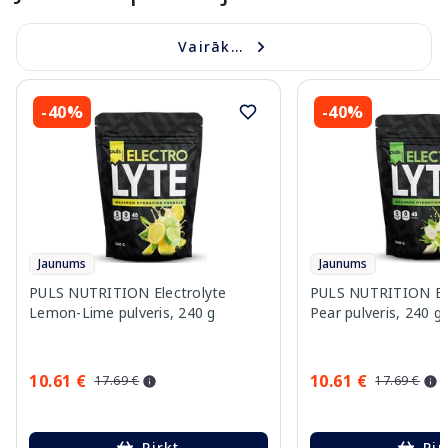
Vairāk...
-40%
-40%
Jaunums
Jaunums
PULS NUTRITION Electrolyte
PULS NUTRITION Elec
Lemon-Lime pulveris, 240 g
Pear pulveris, 240 g
10.61 €
10.61 €
17.69 €
17.69 €
Pirkt
Pir