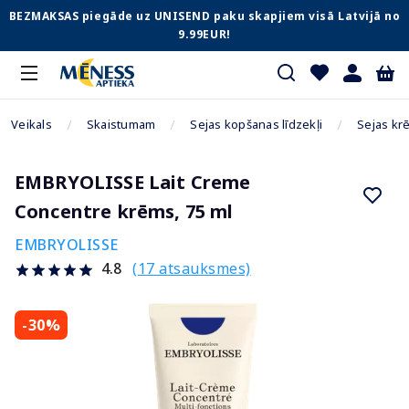
BEZMAKSAS piegāde uz UNISEND paku skapjiem visā Latvijā no
9.99EUR!
Veikals
Skaistumam
Sejas kopšanas līdzekļi
Sejas kr
EMBRYOLISSE Lait Creme
Concentre krēms, 75 ml
EMBRYOLISSE
(17 atsauksmes)
4.8
-30%