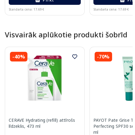
Standarta cena: 17.69 €
Standarta cena: 17.69 €
Page 1 of 10
Visvairāk aplūkotie produkti šobrīd
-40%
-70%
CERAVE Hydrating (refill) attīrošs
PAYOT Pate Grise T
līdzeklis, 473 ml
Perfecting SPF30 se
ml