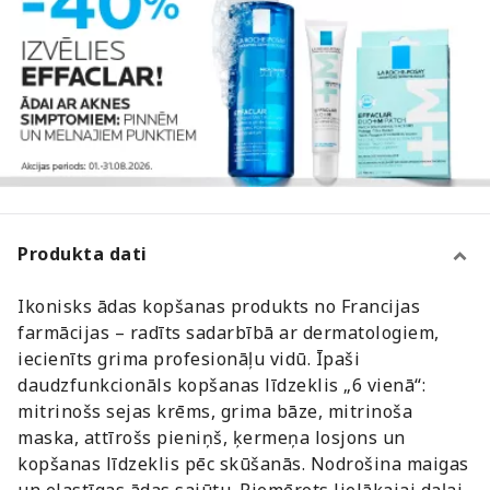
Produkta dati
Ikonisks ādas kopšanas produkts no Francijas
farmācijas – radīts sadarbībā ar dermatologiem,
iecienīts grima profesionāļu vidū. Īpaši
daudzfunkcionāls kopšanas līdzeklis „6 vienā“:
mitrinošs sejas krēms, grima bāze, mitrinoša
maska, attīrošs pieniņš, ķermeņa losjons un
kopšanas līdzeklis pēc skūšanās. Nodrošina maigas
un elastīgas ādas sajūtu. Piemērots lielākajai daļai