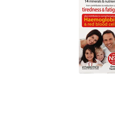
Item
1
of
1
Item
1
of
1