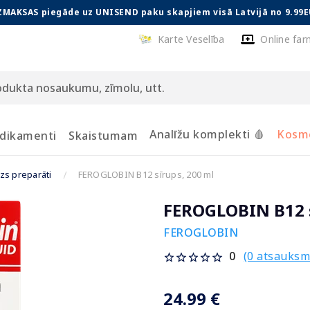
ZMAKSAS piegāde uz UNISEND paku skapjiem visā Latvijā no 9.99E
Karte Veselība
Online far
Analīžu komplekti 🩸
Kosmē
dikamenti
Skaistumam
zs preparāti
FEROGLOBIN B12 sīrups, 200 ml
FEROGLOBIN B12 s
FEROGLOBIN
(0 atsauksm
0
24.99 €