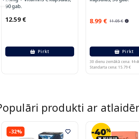
90 gab.
12.59 €
8.99 €
11.05 €
Pirkt
Pirkt
30 dienu zemākā cena:
11.0
Standarta cena: 15.79 €
Page 1 of 2
Populāri produkti ar atlaid
-32%