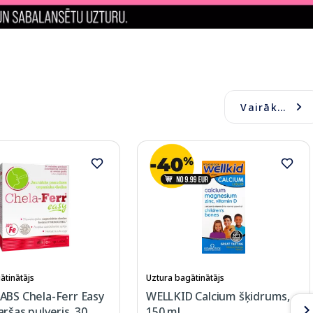
Vairāk...
ātinātājs
Uztura bagātinātājs
ABS Chela-Ferr Easy
WELLKID Calcium šķidrums,
ršas pulveris, 30
150 ml