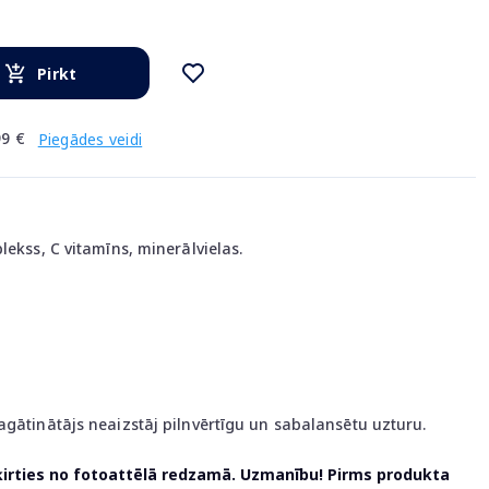
Pirkt
9 €
Piegādes veidi
lekss, C vitamīns, minerālvielas.
agātinātājs neaizstāj pilnvērtīgu un sabalansētu uzturu.
ķirties no fotoattēlā redzamā. Uzmanību! Pirms produkta