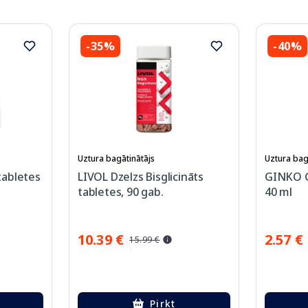
-35%
-40%
Uztura bagātinātājs
Uztura bag
tabletes
LIVOL Dzelzs Bisglicināts
GINKO Gi
tabletes, 90 gab.
40 ml
10.39 €
2.57 €
15.99 €
Pirkt