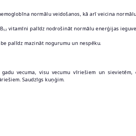
hemoglobīna normālu veidošanos, kā arī veicina normāl
B₁₂ vitamīni palīdz nodrošināt normālu enerģijas ieguve
kābe palīdz mazināt nogurumu un nespēku.
gadu vecuma, visu vecumu vīriešiem un sievietēm, ci
āriešiem. Saudzīgs kuņģim.