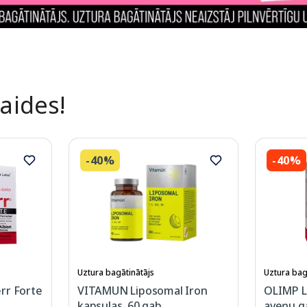
laides!
-40%
-40%
Uztura bagātinātājs
Uztura bag
rr Forte
VITAMUN Liposomal Iron
OLIMP L
kapsulas, 60 gab.
aveņu ga