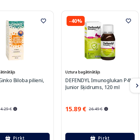
-40%
ātinātājs
Uztura bagātinātājs
nko Biloba pilieni,
DEFENDYL Imunoglukan P4H
Junior šķidrums, 120 ml
15.89 €
4.29 €
26.49 €
Pirkt
Pirkt