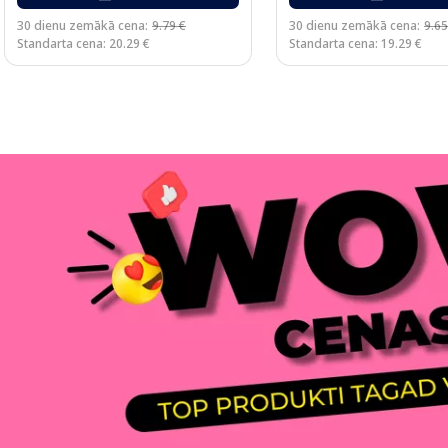
30 dienu zemākā cena:
9.79 €
30 dienu zemākā cena:
9.65
Standarta cena: 20.29 €
Standarta cena: 19.29 €
Page 1 of 3