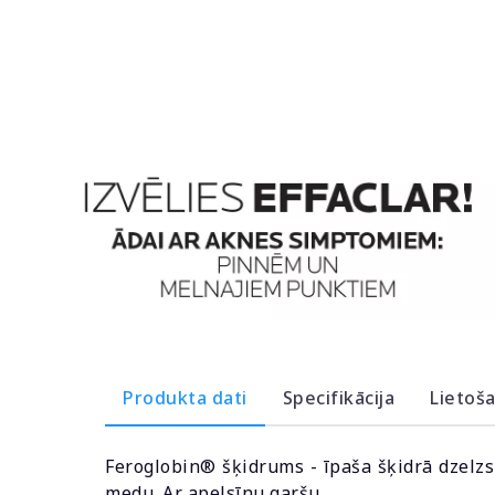
Produkta dati
Specifikācija
Lietoš
Feroglobin® šķidrums - īpaša šķidrā dzelz
medu. Ar apelsīnu garšu.