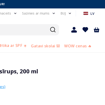
UR!
maceits
Sazinies ar mums
BUJ
LV
tika ar SPF ☀️
Gatavi skolai 🎒
WOW cenas 🔥
īrups, 200 ml
es)