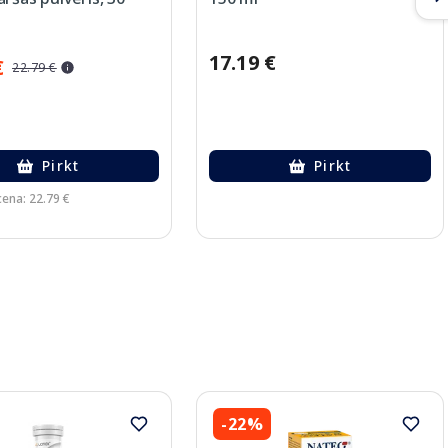
17.19 €
€
22.79 €
Pirkt
Pirkt
cena: 22.79 €
-22%