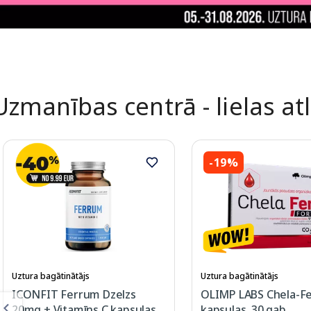
Uzmanības centrā - lielas at
-19%
Uztura bagātinātājs
Uztura bagātinātājs
ICONFIT Ferrum Dzelzs
OLIMP LABS Chela-Fe
20mg + Vitamīns C kapsulas,
kapsulas, 30 gab.