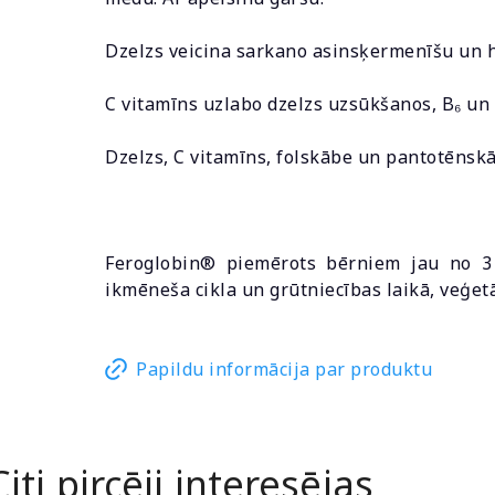
Dzelzs veicina sarkano asinsķermenīšu un 
C vitamīns uzlabo dzelzs uzsūkšanos, B₆ un 
Dzelzs, C vitamīns, folskābe un pantotēns
Feroglobin® piemērots bērniem jau no 3 
ikmēneša cikla un grūtniecības laikā, veģet
Papildu informācija par produktu
Citi pircēji interesējas