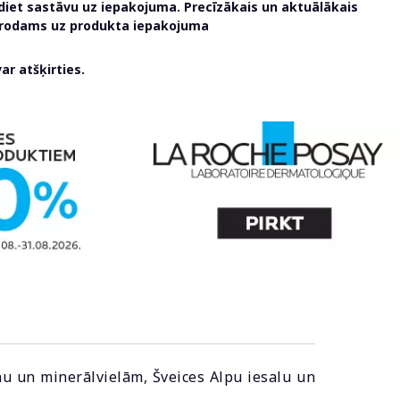
udiet sastāvu uz iepakojuma. Precīzākais un aktuālākais
atrodams uz produkta iepakojuma
r atšķirties.
u un minerālvielām, Šveices Alpu iesalu un