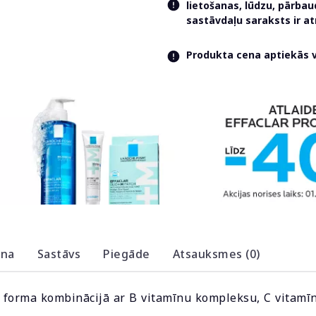
lietošanas, lūdzu, pārba
sastāvdaļu saraksts ir 
Produkta cena aptiekās va
ana
Sastāvs
Piegāde
Atsauksmes (0)
s forma kombinācijā ar B vitamīnu kompleksu, C vitamīn