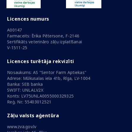
Licences numurs
A00147
Farmaceits: Ērika Pētersone, F-2146
Sertifikāts veterināro zāļu izplatīšanai
V-1511-25
Licences turētāja rekvizīti
Nosaukums: AS "Sentor Farm Aptiekas"
Adrese: Mūkusalas iela 41b, Rīga, LV-1004
Banka: SEB banka
SWIFT: UNLALV2X
Konts: LV75UNLA0055000329325
Reģ. Nr.: 55403012521
Zāļu valsts aģentūra
www.zva.gov.lv