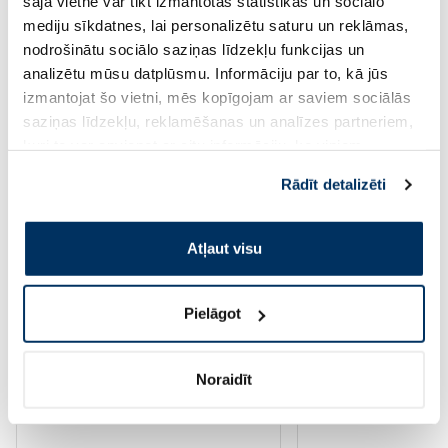
šajā vietnē var tikt izmantotas statistikas un sociālo
mediju sīkdatnes, lai personalizētu saturu un reklāmas,
Page 1 of 10
nodrošinātu sociālo saziņas līdzekļu funkcijas un
analizētu mūsu datplūsmu. Informāciju par to, kā jūs
Saules aizsardzībai vasarā ☀️
izmantojat šo vietni, mēs kopīgojam ar saviem sociālās
saziņas līdzekļu, reklamēšanas un analīzes partneriem,
Vairāk...
kuri to var apvienot ar citu informāciju, ko viņiem
sniedzat vai ko viņi apkopo, kad lietojat viņu
Rādīt detalizēti
pakalpojumus. Ja piekrītat šo papildu sīkdatņu
-60%
-60%
izmantošanai, lūdzu, atzīmējiet savu izvēli:
Atļaut visu
Pielāgot
Noraidīt
EUCERIN Sun Oil Control SPF 50+
EUCERIN Kids Dry T
saules aizsarglīdzeklis, 50 ml
krēms-gels, 200 ml