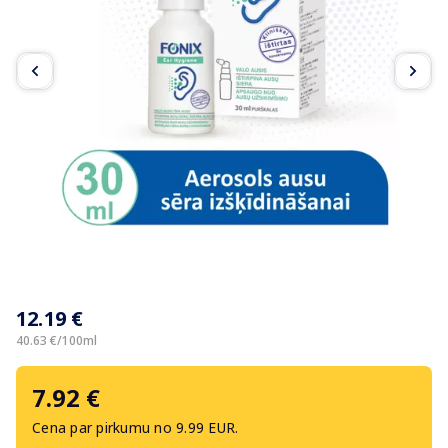
Item
1
12.19 €
of
4
40.63 €/100ml
7.92 €
Cena par pirkumu no 9.99 EUR.