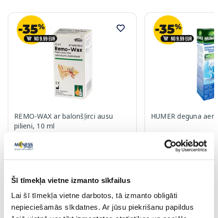
REMO-WAX ar balonšļirci ausu
HUMER deguna aeros
pilieni, 10 ml
13.69 €
16.29 €
Šī tīmekļa vietne izmanto sīkfailus
Lai šī tīmekļa vietne darbotos, tā izmanto obligāti
Pirkt
Pir
nepieciešamās sīkdatnes. Ar jūsu piekrišanu papildus