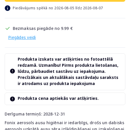
Piedāvājums spēkā no 2026-08-05 līdz 2026-08-07
Bezmaksas piegāde no 9.99 €
Piegādes veidi
Produkta izskats var atšķirties no fotoattēlā
redzamā. Uzmanību! Pirms produkta lietošanas,
lūdzu, pārbaudiet sastāvu uz iepakojuma.
Precīzākais un aktuālākais sastāvdaļu saraksts
ir atrodams uz produkta iepakojuma
Produkta cena aptiekās var atšķirties.
Derīguma termiņš: 2028-12-31
Fonix aerosols ausu higiēnai ir iedarbīgs, drošs un dabisks
aerosols uzkrātā ausu sēra izšķīdināšanai un izskalošanai.