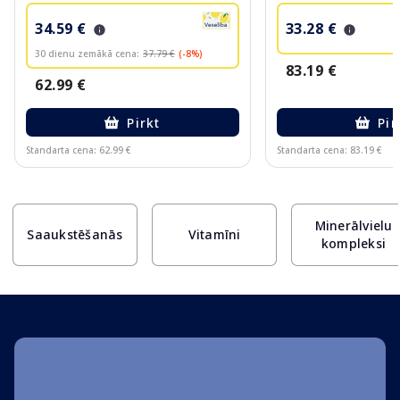
34.59 €
33.28 €
30 dienu zemākā cena:
37.79 €
(-8%)
83.19 €
62.99 €
Pirkt
Pir
Standarta cena: 62.99 €
Standarta cena: 83.19 €
Page 1 of 10
Minerālvielu
Saaukstēšanās
Vitamīni
kompleksi