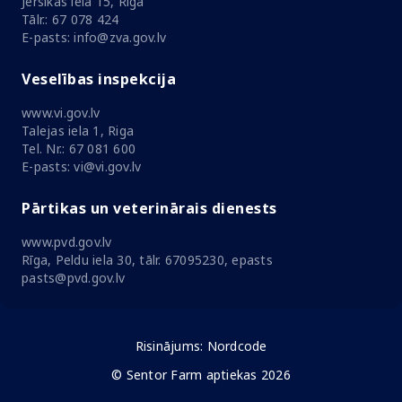
Jersikas iela 15, Rīga
Tālr.: 67 078 424
E-pasts: info@zva.gov.lv
Veselības inspekcija
www.vi.gov.lv
Talejas iela 1, Riga
Tel. Nr.: 67 081 600
E-pasts: vi@vi.gov.lv
Pārtikas un veterinārais dienests
www.pvd.gov.lv
Rīga, Peldu iela 30, tālr. 67095230, epasts
pasts@pvd.gov.lv
Risinājums:
Nordcode
© Sentor Farm aptiekas 2026