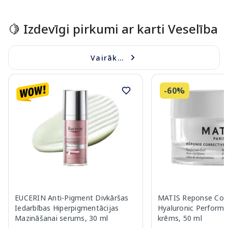
Page 1 of 15
🍋 Izdevīgi pirkumi ar karti Veselība
Vairāk...
-60%
EUCERIN Anti-Pigment Divkāršas
MATIS Reponse Corr
Iedarbības Hiperpigmentācijas
Hyaluronic Performa
Mazināšanai serums, 30 ml
krēms, 50 ml