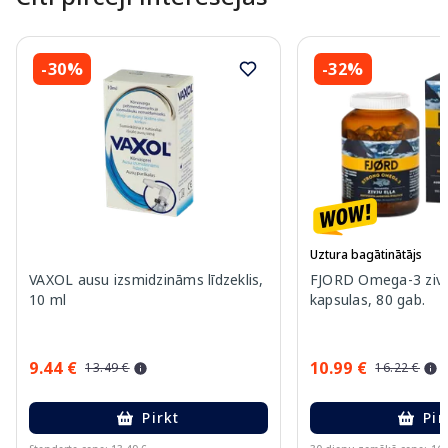
-30%
-32%
Uztura bagātinātājs
VAXOL ausu izsmidzināms līdzeklis,
FJORD Omega-3 zivj
10 ml
kapsulas, 80 gab.
9.44 €
10.99 €
13.49 €
16.22 €
Pirkt
Pir