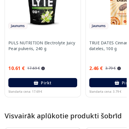
Jaunums
Jaunums
PULS NUTRITION Electrolyte Juicy
TRUE DATES Cinnam
Pear pulveris, 240 g
dateles, 100 g
10.61 €
2.46 €
17.69 €
3.79 €
Pirkt
Pir
Standarta cena: 17.69 €
Standarta cena: 3.79 €
Page 1 of 10
Visvairāk aplūkotie produkti šobrīd