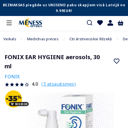
BEZMAKSAS piegāde uz UNISEND paku skapjiem visā Latvijā no
9.99EUR!
Veikals
Medicīnas preces
Citi ārstnieciskie līdzekļi
De
FONIX EAR HYGIENE aerosols, 30
ml
FONIX
(3 atsauksmes)
4.0