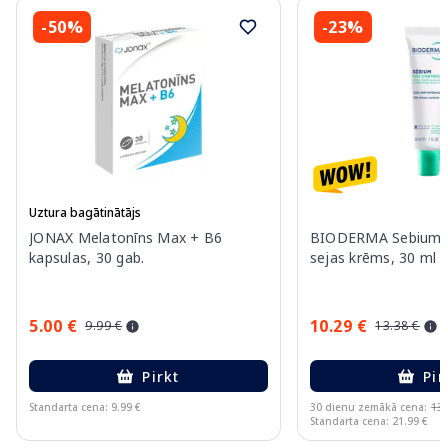
-50%
-23%
Uztura bagātinātājs
JONAX Melatonīns Max + B6
BIODERMA Sebium M
kapsulas, 30 gab.
sejas krēms, 30 ml
5.00 €
10.29 €
9.99 €
13.38 €
Pirkt
Pir
Standarta cena: 9.99 €
30 dienu zemākā cena:
13.
Standarta cena: 21.99 €