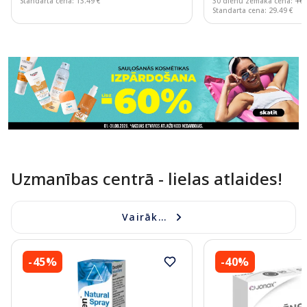
Standarta cena: 13.49 €
30 dienu zemākā cena:
16.
Standarta cena: 29.49 €
Page 1 of 11
Uzmanības centrā - lielas atlaides!
Vairāk...
-45%
-40%