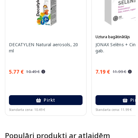
Uztura bagātinātājs
DECATYLEN Natural aerosols, 20
JONAX Selēns + Cink
ml
gab.
5.77 €
7.19 €
10.49 €
11.99 €
Pirkt
Pir
Standarta cena: 10.49 €
Standarta cena: 11.99 €
Page 1 of 10
Populāri produkti ar atlaidēm