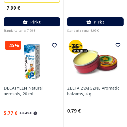
7.99 €
Pirkt
Pirkt
Standarta cena: 7.99 €
Standarta cena: 6.99 €
-45%
DECATYLEN Natural
ZELTA ZVAIGZNE Aromatic
aerosols, 20 ml
balzams, 4 g
0.79 €
5.77 €
10.49 €