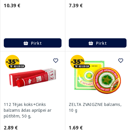
10.39 €
7.39 €
Pirkt
Pirkt
112 Tējas koks+Cinks
ZELTA ZVAIGZNE balzams,
balzams ādas aprūpei ar
10 g
pūtītēm, 50 g,
2.89 €
1.69 €