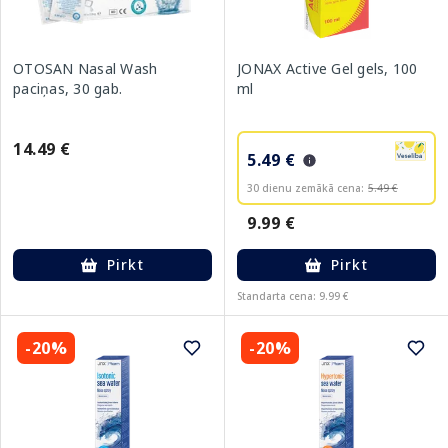
OTOSAN Nasal Wash
JONAX Active Gel gels, 100
paciņas, 30 gab.
ml
14.49 €
5.49 €
30 dienu zemākā cena:
5.49 €
9.99 €
Pirkt
Pirkt
Standarta cena: 9.99 €
-20%
-20%