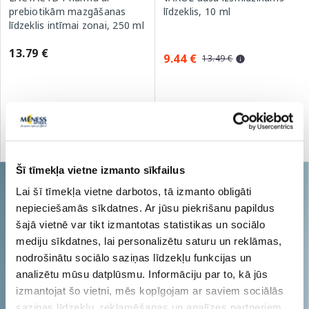
prebiotikām mazgāšanas
līdzeklis, 10 ml
līdzeklis intīmai zonai, 250 ml
13.79 €
9.44 €
13.49 €
Pirkt
Pirkt
Standarta cena: 13.49 €
Šī tīmekļa vietne izmanto sīkfailus
Lai šī tīmekļa vietne darbotos, tā izmanto obligāti
nepieciešamās sīkdatnes. Ar jūsu piekrišanu papildus
šajā vietnē var tikt izmantotas statistikas un sociālo
mediju sīkdatnes, lai personalizētu saturu un reklāmas,
nodrošinātu sociālo saziņas līdzekļu funkcijas un
analizētu mūsu datplūsmu. Informāciju par to, kā jūs
izmantojat šo vietni, mēs kopīgojam ar saviem sociālās
saziņas līdzekļu, reklamēšanas un analīzes partneriem,