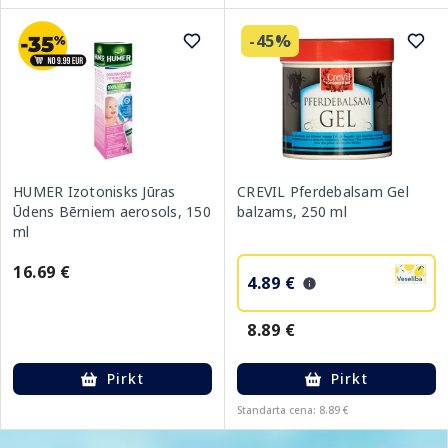
-45%
HUMER Izotonisks Jūras
CREVIL Pferdebalsam Gel
Ūdens Bērniem aerosols, 150
balzams, 250 ml
ml
16.69 €
4.89 €
8.89 €
Pirkt
Pirkt
Standarta cena: 8.89 €