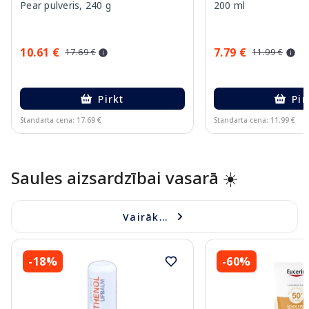
Pear pulveris, 240 g
200 ml
10.61 €
7.79 €
17.69 €
11.99 €
Pirkt
Pir
Standarta cena: 17.69 €
Standarta cena: 11.99 €
Page 1 of 10
Saules aizsardzībai vasarā ☀️
Vairāk...
-18%
-60%