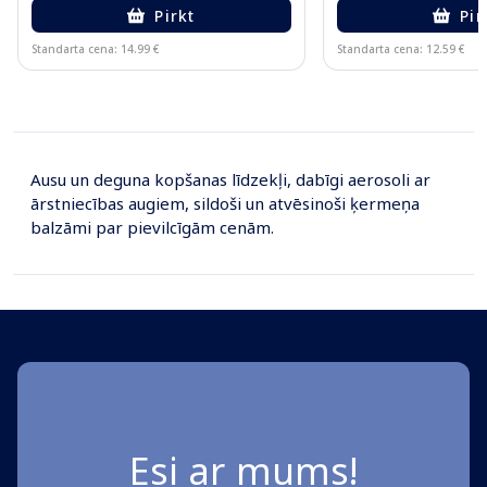
Pirkt
Pir
Standarta cena: 14.99 €
Standarta cena: 12.59 €
Page 1 of 10
Ausu un deguna kopšanas līdzekļi, dabīgi aerosoli ar
ārstniecības augiem, sildoši un atvēsinoši ķermeņa
balzāmi par pievilcīgām cenām.
Esi ar mums!