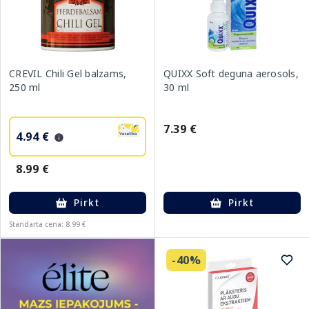
CREVIL Chili Gel balzams,
QUIXX Soft deguna aerosols,
250 ml
30 ml
7.39 €
4.94 €
8.99 €
Pirkt
Pirkt
Standarta cena: 8.99 €
-40%