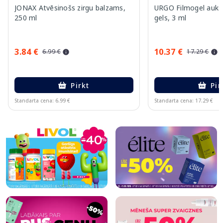
JONAX Atvēsinošs zirgu balzams,
URGO Filmogel au
250 ml
gels, 3 ml
3.84 €
10.37 €
6.99 €
17.29 €
Pirkt
Pir
Standarta cena: 6.99 €
Standarta cena: 17.29 €
Page 1 of 7