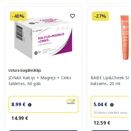
-40%
-27%
Uztura bagātinātājs
JONAX Kalcijs + Magnijs + Cinks
BABE Lip&Cheek SPF
tabletes, 60 gab.
balzams, 20 ml
8.99 €
5.04 €
30 dienu zemākā cena:
6
14.99 €
12.59 €