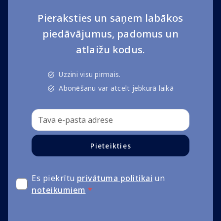
Pieraksties un saņem labākos
piedāvājumus, padomus un
atlaižu kodus.
Uzzini visu pirmais.
Abonēšanu var atcelt jebkurā laikā
Pieteikties
Es piekrītu
privātuma politikai
un
noteikumiem
*