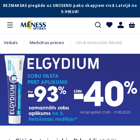
BEZMAKSAS piegāde uz UNISEND paku skapjiem visā Latvijā no
9.99EUR!
Veikals
Medicīnas preces
Citi ārstnieciskie līdzekļi