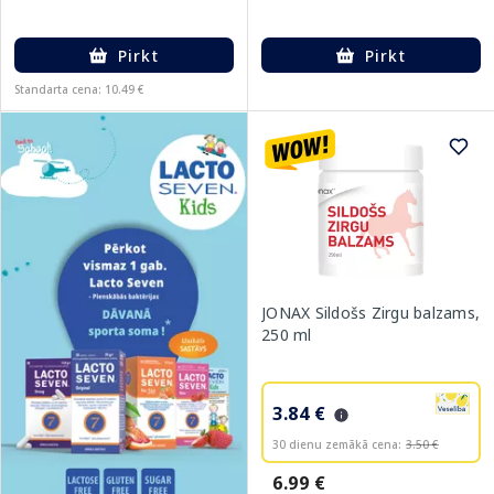
Pirkt
Pirkt
Standarta cena: 10.49 €
JONAX Sildošs Zirgu balzams,
250 ml
3.84 €
30 dienu zemākā cena:
3.50 €
6.99 €