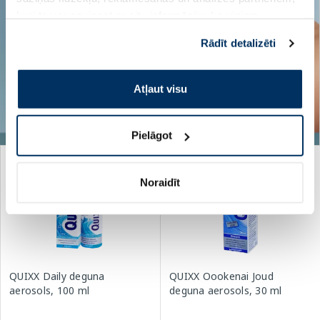
kuri to var apvienot ar citu informāciju, ko viņiem
sniedzat vai ko viņi apkopo, kad lietojat viņu
Rādīt detalizēti
pakalpojumus. Ja piekrītat šo papildu sīkdatņu
izmantošanai, lūdzu, atzīmējiet savu izvēli:
Atļaut visu
Pielāgot
Noraidīt
QUIXX Daily deguna
QUIXX Oookenai Joud
aerosols, 100 ml
deguna aerosols, 30 ml