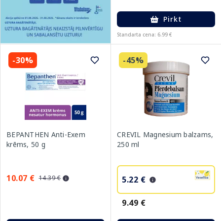
Pirkt
Standarta cena: 6.99 €
-30%
-45%
BEPANTHEN Anti-Exem
CREVIL Magnesium balzams,
krēms, 50 g
250 ml
10.07 €
14.39 €
5.22 €
9.49 €