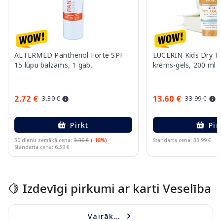
ALTERMED Panthenol Forte SPF
EUCERIN Kids Dry T
15 lūpu balzams, 1 gab.
krēms-gels, 200 ml
2.72 €
13.60 €
3.30 €
33.99 €
Pirkt
Pir
30 dienu zemākā cena:
3.30 €
(-18%)
Standarta cena: 33.99 €
Standarta cena: 6.39 €
Page 1 of 10
🍋 Izdevīgi pirkumi ar karti Veselība
Vairāk...