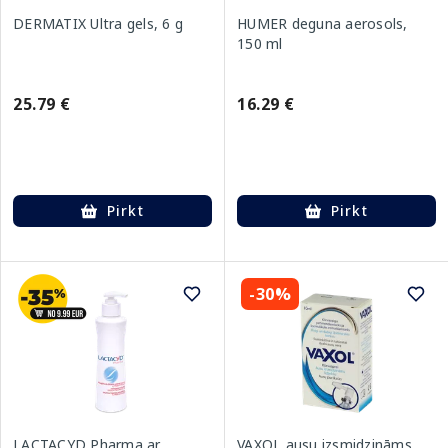
DERMATIX Ultra gels, 6 g
HUMER deguna aerosols,
150 ml
25.79 €
16.29 €
Pirkt
Pirkt
-30%
LACTACYD Pharma ar
VAXOL ausu izsmidzināms