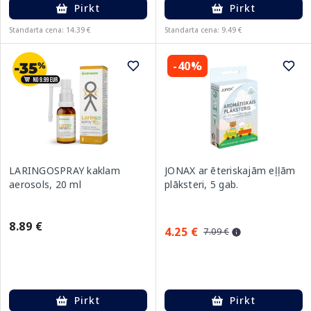
Pirkt
Pirkt
Standarta cena: 14.39 €
Standarta cena: 9.49 €
-40%
LARINGOSPRAY kaklam
JONAX ar ēteriskajām eļļām
aerosols, 20 ml
plāksteri, 5 gab.
8.89 €
4.25 €
7.09 €
Pirkt
Pirkt