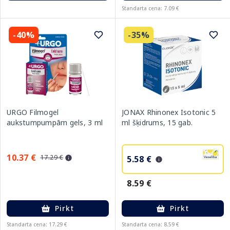
Standarta cena: 7.09 €
-40%
-35%
URGO Filmogel
JONAX Rhinonex Isotonic 5
aukstumpumpām gels, 3 ml
ml šķidrums, 15 gab.
10.37 €
17.29 €
5.58 €
8.59 €
Pirkt
Pirkt
Standarta cena: 17.29 €
Standarta cena: 8.59 €