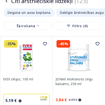
Citi ārstnieciskie līdzekļi
(123)
Deguna un ausu kopšana
Dabīgie ārstniecības augu 
Šķirošana
Filtrs (0)
-35%
-45%
IVEX sīrups, 100 ml
JONAX Atvēsinošs zirgu
balzams, 250 ml
3.84 €
6.99 €
5.19 €