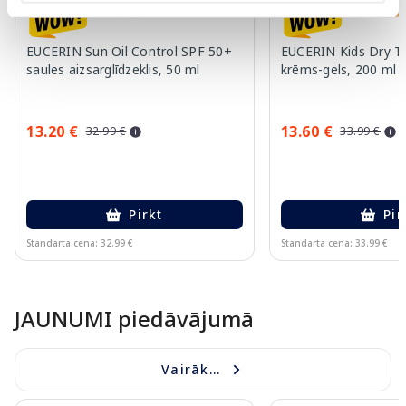
EUCERIN Sun Oil Control SPF 50+
EUCERIN Kids Dry T
saules aizsarglīdzeklis, 50 ml
krēms-gels, 200 ml
13.20 €
13.60 €
32.99 €
33.99 €
Pirkt
Pir
Standarta cena: 32.99 €
Standarta cena: 33.99 €
Page 1 of 10
JAUNUMI piedāvājumā
Vairāk...