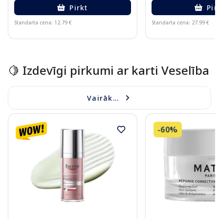
Pirkt
Pir
Standarta cena: 12.79 €
Standarta cena: 27.99 €
Page 1 of 15
🍋 Izdevīgi pirkumi ar karti Veselība
Vairāk...
-60%