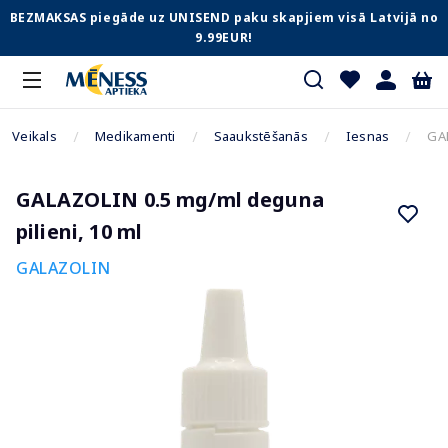
BEZMAKSAS piegāde uz UNISEND paku skapjiem visā Latvijā no
9.99EUR!
Veikals
Medikamenti
Saaukstēšanās
Iesnas
GAL
GALAZOLIN 0.5 mg/ml deguna
pilieni, 10 ml
GALAZOLIN