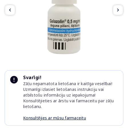
Item
1
Svarīgi!
of
Zāļu nepamatota lietošana ir kaitīga veselībai!
2
Uzmanīgi izlasiet lietošanas instrukciju vai
atbilstošu informāciju uz iepakojuma!
Konsultējieties ar ārstu vai farmaceitu par zāļu
lietošanu.
Konsultējies ar mūsu farmaceitu