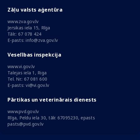
Zāļu valsts aģentūra
www.zva.gov.lv
Jersikas iela 15, Rīga
Tālr.: 67 078 424
E-pasts: info@zva.gov.lv
Veselības inspekcija
www.vi.gov.lv
Talejas iela 1, Riga
Tel. Nr.: 67 081 600
E-pasts: vi@vi.gov.lv
Pārtikas un veterinārais dienests
www.pvd.gov.lv
Rīga, Peldu iela 30, tālr. 67095230, epasts
pasts@pvd.gov.lv