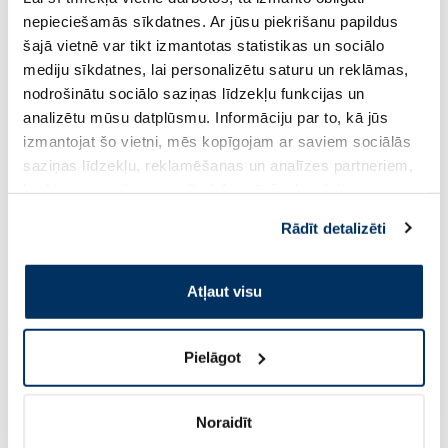
nepieciešamās sīkdatnes. Ar jūsu piekrišanu papildus
Cena
11.17 €
šajā vietnē var tikt izmantotas statistikas un sociālo
1.99 €
mediju sīkdatnes, lai personalizētu saturu un reklāmas,
nodrošinātu sociālo saziņas līdzekļu funkcijas un
Pirkt
Pir
analizētu mūsu datplūsmu. Informāciju par to, kā jūs
izmantojat šo vietni, mēs kopīgojam ar saviem sociālās
Page 1 of 10
saziņas līdzekļu, reklamēšanas un analīzes partneriem,
kuri to var apvienot ar citu informāciju, ko viņiem
Saules aizsardzībai vasarā ☀️
sniedzat vai ko viņi apkopo, kad lietojat viņu
Rādīt detalizēti
pakalpojumus. Ja piekrītat šo papildu sīkdatņu
Vairāk...
izmantošanai, lūdzu, atzīmējiet savu izvēli:
Atļaut visu
-60%
-60%
Pielāgot
Noraidīt