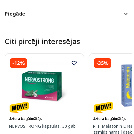
Piegāde
Citi pircēji interesējas
-12%
-35%
Uztura bagātinātājs
Uztura bagātinātājs
NERVOSTRONG kapsulas, 30 gab.
RFF Melatonin Dre
izsmidzināms līdzekl