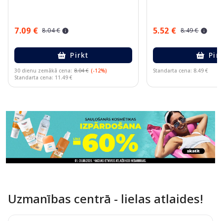
7.09 €
5.52 €
8.04 €
8.49 €
Pirkt
Pir
30 dienu zemākā cena:
8.04 €
(-12%)
Standarta cena: 8.49 €
Standarta cena: 11.49 €
Page 1 of 11
Uzmanības centrā - lielas atlaides!