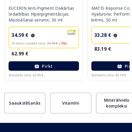
EUCERIN Anti-Pigment Divkāršas
MATIS Reponse Corr
Iedarbības Hiperpigmentācijas
Hyaluronic Performa
Mazināšanai serums, 30 ml
krēms, 50 ml
34.59 €
33.28 €
30 dienu zemākā cena:
37.79 €
(-8%)
83.19 €
62.99 €
Pirkt
Pir
Standarta cena: 62.99 €
Standarta cena: 83.19 €
Page 1 of 10
Minerālvielu
Saaukstēšanās
Vitamīni
kompleksi