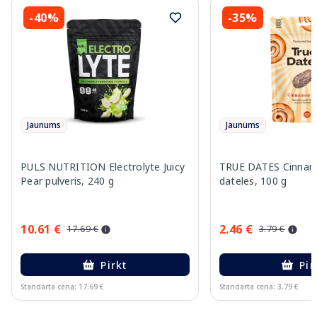
-40%
-35%
Jaunums
Jaunums
PULS NUTRITION Electrolyte Juicy
TRUE DATES Cinnam
Pear pulveris, 240 g
dateles, 100 g
10.61 €
2.46 €
17.69 €
3.79 €
Pirkt
Pir
Standarta cena: 17.69 €
Standarta cena: 3.79 €
Page 1 of 10