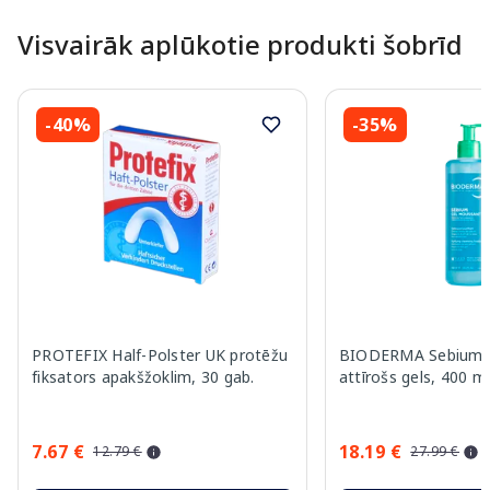
Visvairāk aplūkotie produkti šobrīd
-40%
-35%
PROTEFIX Half-Polster UK protēžu
BIODERMA Sebium 
fiksators apakšžoklim, 30 gab.
attīrošs gels, 400 m
7.67 €
18.19 €
12.79 €
27.99 €