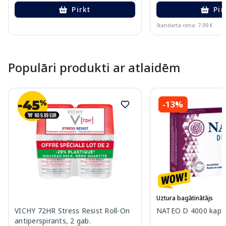
Pirkt
Pir
Standarta cena: 7.09 €
Page 1 of 10
Populāri produkti ar atlaidēm
-13%
Uztura bagātinātājs
VICHY 72HR Stress Resist Roll-On
NATEO D 4000 kapsu
antiperspirants, 2 gab.