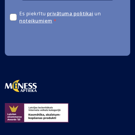
Es piekrītu
privātuma politikai
un
noteikumiem
*