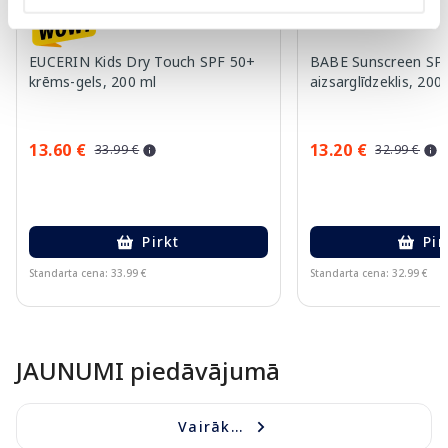
EUCERIN Kids Dry Touch SPF 50+
BABE Sunscreen SPF
krēms-gels, 200 ml
aizsarglīdzeklis, 200
13.60 €
13.20 €
33.99 €
32.99 €
Pirkt
Pir
Standarta cena: 33.99 €
Standarta cena: 32.99 €
Page 1 of 10
JAUNUMI piedāvājumā
Vairāk...