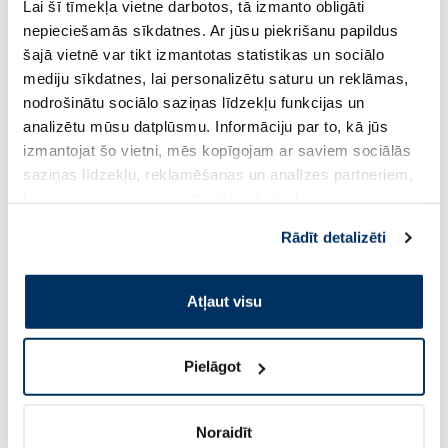
Lai šī tīmekļa vietne darbotos, tā izmanto obligāti
8.99 €
3.42 €
4.89 €
nepieciešamās sīkdatnes. Ar jūsu piekrišanu papildus
šajā vietnē var tikt izmantotas statistikas un sociālo
mediju sīkdatnes, lai personalizētu saturu un reklāmas,
Pirkt
Pir
nodrošinātu sociālo saziņas līdzekļu funkcijas un
Standarta cena: 4.89 €
analizētu mūsu datplūsmu. Informāciju par to, kā jūs
izmantojat šo vietni, mēs kopīgojam ar saviem sociālās
Page 1 of 10
saziņas līdzekļu, reklamēšanas un analīzes partneriem,
kuri to var apvienot ar citu informāciju, ko viņiem
Saules aizsardzībai vasarā ☀️
sniedzat vai ko viņi apkopo, kad lietojat viņu
Rādīt detalizēti
pakalpojumus. Ja piekrītat šo papildu sīkdatņu
Vairāk...
izmantošanai, lūdzu, atzīmējiet savu izvēli:
Atļaut visu
-60%
-60%
Pielāgot
Noraidīt