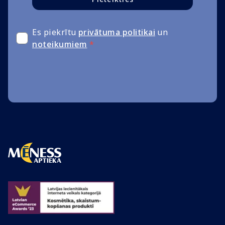
Es piekrītu
privātuma politikai
un
noteikumiem
*