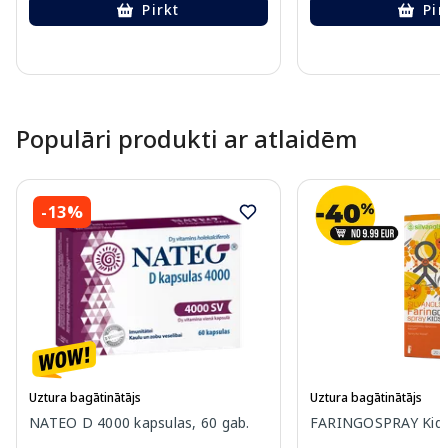
Pirkt
Pir
Page 1 of 10
Populāri produkti ar atlaidēm
-13%
Uztura bagātinātājs
Uztura bagātinātājs
NATEO D 4000 kapsulas, 60 gab.
FARINGOSPRAY Kids 