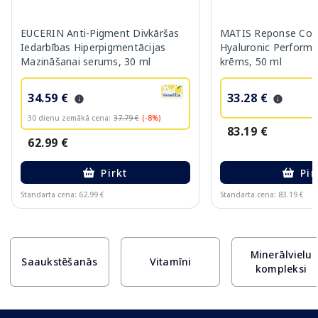
EUCERIN Anti-Pigment Divkāršas
MATIS Reponse Corr
Iedarbības Hiperpigmentācijas
Hyaluronic Performa
Mazināšanai serums, 30 ml
krēms, 50 ml
34.59 €
33.28 €
30 dienu zemākā cena:
37.79 €
(-8%)
83.19 €
62.99 €
Pirkt
Pir
Standarta cena: 62.99 €
Standarta cena: 83.19 €
Page 1 of 10
Minerālvielu
Saaukstēšanās
Vitamīni
kompleksi