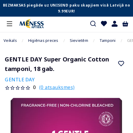
BEZMAKSAS piegāde uz UNISEND paku skapjiem visā Latvijā no
9.99EUR!
Veikals
Higiēnas preces
Sievietēm
Tamponi
GEN
GENTLE DAY Super Organic Cotton
tamponi, 18 gab.
GENTLE DAY
(0 atsauksmes)
0