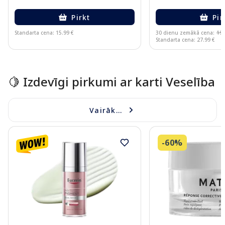
Pirkt
Pir
Standarta cena: 15.99 €
30 dienu zemākā cena:
19.
Standarta cena: 27.99 €
Page 1 of 15
🍋 Izdevīgi pirkumi ar karti Veselība
Vairāk...
-60%