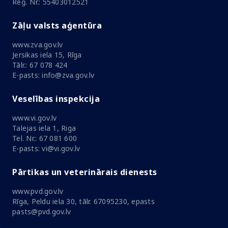
Reģ. Nr.: 55403012521
Zāļu valsts aģentūra
www.zva.gov.lv
Jersikas iela 15, Rīga
Tālr.: 67 078 424
E-pasts: info@zva.gov.lv
Veselības inspekcija
www.vi.gov.lv
Talejas iela 1, Riga
Tel. Nr.: 67 081 600
E-pasts: vi@vi.gov.lv
Pārtikas un veterinārais dienests
www.pvd.gov.lv
Rīga, Peldu iela 30, tālr. 67095230, epasts
pasts@pvd.gov.lv