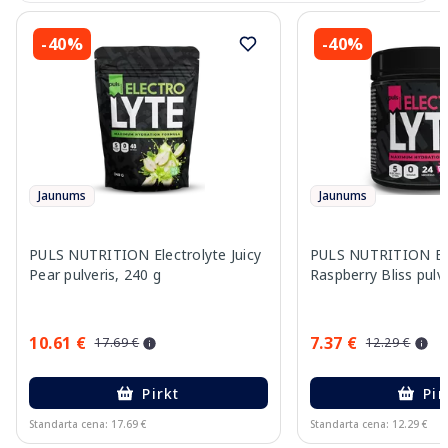
-40%
-40%
Jaunums
Jaunums
PULS NUTRITION Electrolyte Juicy
PULS NUTRITION Ele
Pear pulveris, 240 g
Raspberry Bliss pulve
10.61 €
7.37 €
17.69 €
12.29 €
Pirkt
Pir
Standarta cena: 17.69 €
Standarta cena: 12.29 €