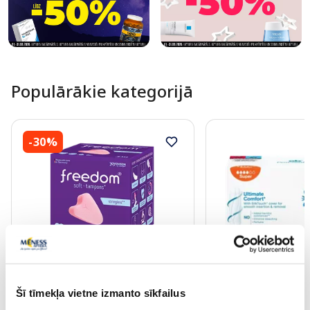
Populārākie kategorijā
-30%
FREEDOM Soft tamponi, 3 gab.
O.B. Procomfort Su
32 gab.
Šī tīmekļa vietne izmanto sīkfailus