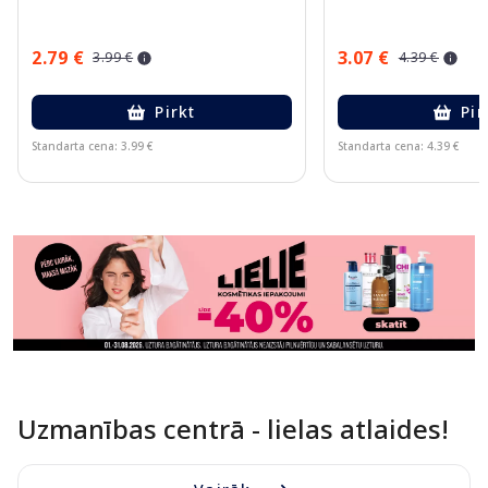
2.79 €
3.07 €
3.99 €
4.39 €
Pirkt
Pir
Standarta cena: 3.99 €
Standarta cena: 4.39 €
Page 1 of 11
Uzmanības centrā - lielas atlaides!