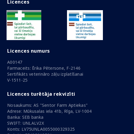
Licences
Licences numurs
A00147
Farmaceits: Ērika Pētersone, F-2146
Sertifikāts veterināro zāļu izplatīšanai
V-1511-25
Licences turētāja rekvizīti
Nosaukums: AS "Sentor Farm Aptiekas"
Adrese: Mūkusalas iela 41b, Rīga, LV-1004
Banka: SEB banka
SWIFT: UNLALV2X
Konts: LV75UNLA0055000329325