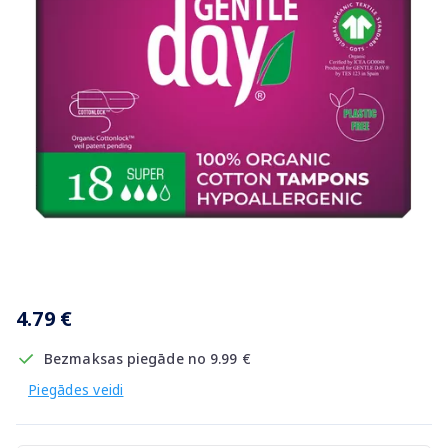
Item
1
4.79 €
of
1
Bezmaksas piegāde no 9.99 €
Piegādes veidi