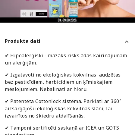
Produkta dati
✔ Hipoalerģiski - mazāks risks ādas kairinājumam
un alerģijām.
✔ Izgatavoti no ekoloģiskas kokvilnas, audzētas
bez pesticīdiem, herbicīdiem un ķīmiskajiem
mēslojumiem. Nebalināti ar hloru.
✔ Patentēta Cottonlock sistēma. Pārklāti ar 360º
aizsargājošu ekoloģiskas kokvilnas slāni, lai
izvairītos no šķiedru atdalīšanās.
✔ Tamponi sertificēti saskaņā ar ICEA un GOTS
standartiem.