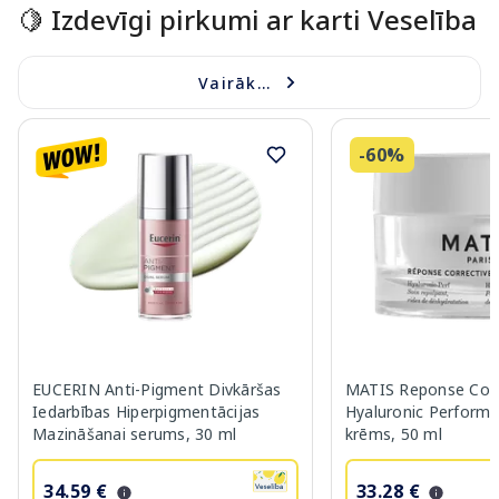
🍋 Izdevīgi pirkumi ar karti Veselība
Vairāk...
-60%
EUCERIN Anti-Pigment Divkāršas
MATIS Reponse Corr
Iedarbības Hiperpigmentācijas
Hyaluronic Performa
Mazināšanai serums, 30 ml
krēms, 50 ml
34.59 €
33.28 €