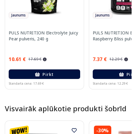
Jaunums
Jaunums
PULS NUTRITION Electrolyte Juicy
PULS NUTRITION Ele
Pear pulveris, 240 g
Raspberry Bliss pulve
10.61 €
7.37 €
17.69 €
12.29 €
Pirkt
Pir
Standarta cena: 17.69 €
Standarta cena: 12.29 €
Page 1 of 10
Visvairāk aplūkotie produkti šobrīd
-30%