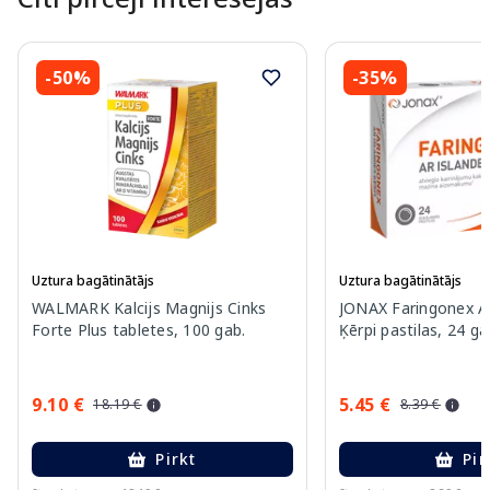
-50%
-35%
Uztura bagātinātājs
Uztura bagātinātājs
WALMARK Kalcijs Magnijs Cinks
JONAX Faringonex Ar
Forte Plus tabletes, 100 gab.
Ķērpi pastilas, 24 ga
9.10 €
5.45 €
18.19 €
8.39 €
Pirkt
Pir