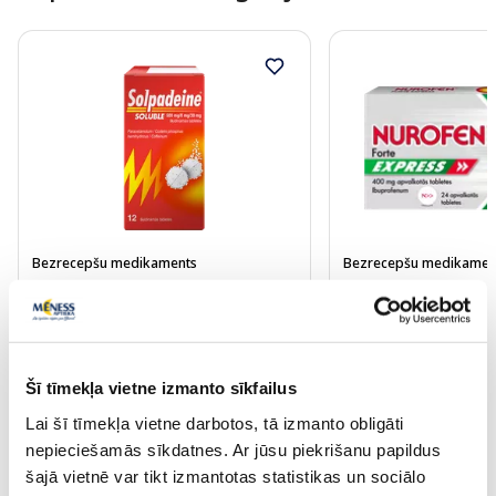
Bezrecepšu medikaments
Bezrecepšu medikamen
SOLPADEINE putojošās tabletes,
NUROFEN FORTE EX
12 gab.
tabletes, 24 gab.
Cena
Cena
Šī tīmekļa vietne izmanto sīkfailus
5.99 €
5.99 €
Lai šī tīmekļa vietne darbotos, tā izmanto obligāti
nepieciešamās sīkdatnes. Ar jūsu piekrišanu papildus
Pirkt
Pir
šajā vietnē var tikt izmantotas statistikas un sociālo