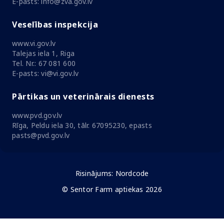
E-pasts: info@zva.gov.lv
Veselības inspekcija
www.vi.gov.lv
Talejas iela 1, Riga
Tel. Nr.: 67 081 600
E-pasts: vi@vi.gov.lv
Pārtikas un veterinārais dienests
www.pvd.gov.lv
Rīga, Peldu iela 30, tālr. 67095230, epasts
pasts@pvd.gov.lv
Risinājums:
Nordcode
© Sentor Farm aptiekas 2026