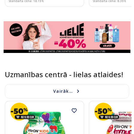
Standarta cena: 18.19 €
Standarta cena: 8.39 €
Page 1 of 11
Uzmanības centrā - lielas atlaides!
Vairāk...