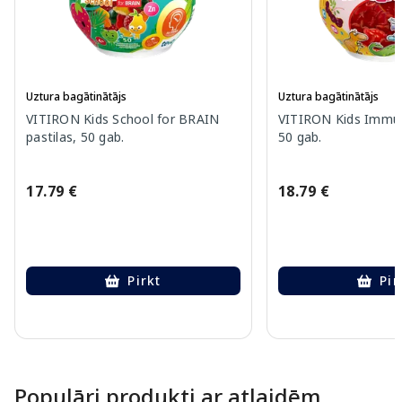
Uztura bagātinātājs
Uztura bagātinātājs
VITIRON Kids School for BRAIN
VITIRON Kids Immuni
pastilas, 50 gab.
50 gab.
17.79 €
18.79 €
Pirkt
Pir
Page 1 of 10
Populāri produkti ar atlaidēm