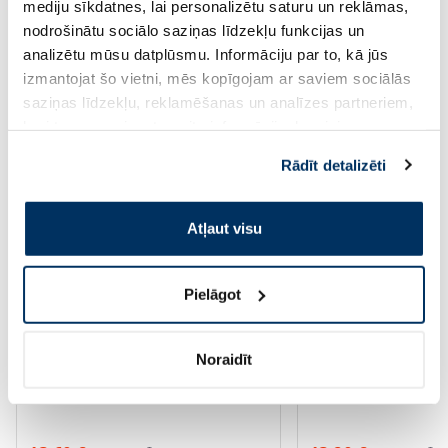
mediju sīkdatnes, lai personalizētu saturu un reklāmas,
Page 1 of 8
nodrošinātu sociālo saziņas līdzekļu funkcijas un
analizētu mūsu datplūsmu. Informāciju par to, kā jūs
Saules aizsardzībai vasarā ☀️
izmantojat šo vietni, mēs kopīgojam ar saviem sociālās
saziņas līdzekļu, reklamēšanas un analīzes partneriem,
Vairāk...
kuri to var apvienot ar citu informāciju, ko viņiem
sniedzat vai ko viņi apkopo, kad lietojat viņu
Rādīt detalizēti
pakalpojumus. Ja piekrītat šo papildu sīkdatņu
-60%
-60%
izmantošanai, lūdzu, atzīmējiet savu izvēli:
Atļaut visu
Pielāgot
Noraidīt
EUCERIN Kids Dry Touch SPF 50+
BABE Sunscreen SPF
krēms-gels, 200 ml
aizsarglīdzeklis, 200