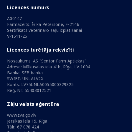
Licences numurs
A00147
Farmaceits: Ērika Pētersone, F-2146
Sertifikāts veterināro zāļu izplatīšanai
V-1511-25
Licences turētāja rekvizīti
Nosaukums: AS "Sentor Farm Aptiekas"
Adrese: Mūkusalas iela 41b, Rīga, LV-1004
Banka: SEB banka
SWIFT: UNLALV2X
Konts: LV75UNLA0055000329325
Reģ. Nr.: 55403012521
Zāļu valsts aģentūra
www.zva.gov.lv
Jersikas iela 15, Rīga
Tālr.: 67 078 424