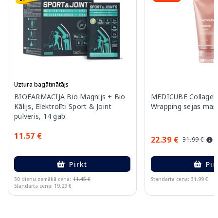
Uztura bagātinātājs
BIOFARMACIJA Bio Magnijs + Bio
MEDICUBE Collagen
Kālijs, Elektrolīti Sport & Joint
Wrapping sejas mas
pulveris, 14 gab.
11.57 €
22.39 €
31.99 €
Pirkt
Pir
30 dienu zemākā cena:
11.45 €
Standarta cena: 31.99 €
Standarta cena: 19.29 €
Page 1 of 15