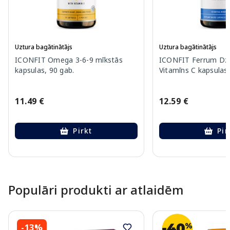
Uztura bagātinātājs
Uztura bagātinātājs
ICONFIT Omega 3-6-9 mīkstās
ICONFIT Ferrum Dz
kapsulas, 90 gab.
Vitamīns C kapsulas,
11.49 €
12.59 €
Pirkt
Pir
Page 1 of 10
Populāri produkti ar atlaidēm
-13%