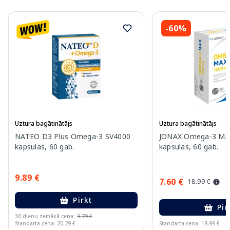
-60%
Uztura bagātinātājs
Uztura bagātinātājs
NATEO D3 Plus Omega-3 SV4000
JONAX Omega-3 MA
kapsulas, 60 gab.
kapsulas, 60 gab.
9.89 €
7.60 €
18.99 €
Pirkt
Pir
30 dienu zemākā cena:
9.79 €
Standarta cena: 20.29 €
Standarta cena: 18.99 €