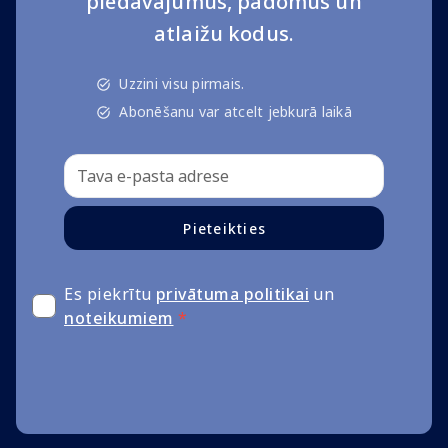
piedāvājumus, padomus un
atlaižu kodus.
Uzzini visu pirmais.
Abonēšanu var atcelt jebkurā laikā
Pieteikties
Es piekrītu
privātuma politikai
un
noteikumiem
*