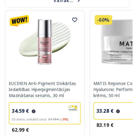
Vairāk...
-60%
EUCERIN Anti-Pigment Divkāršas
MATIS Reponse Corr
Iedarbības Hiperpigmentācijas
Hyaluronic Performa
Mazināšanai serums, 30 ml
krēms, 50 ml
34.59 €
33.28 €
30 dienu zemākā cena:
37.79 €
(-8%)
83.19 €
62.99 €