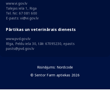
www.vi.gov.lv
Talejas iela 1, Riga
Tel. Nr.: 67 081 600
E-pasts: vi@vi.gov.lv
Pārtikas un veterinārais dienests
www.pvd.gov.lv
Rīga, Peldu iela 30, tālr. 67095230, epasts
pasts@pvd.gov.lv
Risinājums:
Nordcode
© Sentor Farm aptiekas 2026