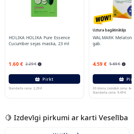
Uztura bagātinātājs
HOLIKA HOLIKA Pure Essence
WALMARK Melatonīns
Cucumber sejas maska, 23 ml
gab.
1.60 €
4.59 €
2.29 €
5.69 €
Pirkt
Pir
Standarta cena: 2.29 €
30 dienu zemākā cena:
5.6
Standarta cena: 9.49 €
Page 1 of 15
🍋 Izdevīgi pirkumi ar karti Veselība