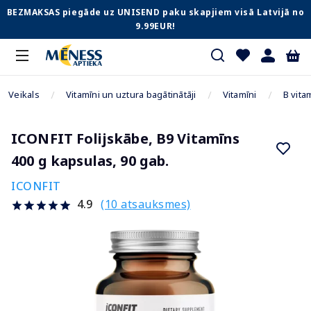
BEZMAKSAS piegāde uz UNISEND paku skapjiem visā Latvijā no
9.99EUR!
Veikals
Vitamīni un uztura bagātinātāji
Vitamīni
B vita
ICONFIT Folijskābe, B9 Vitamīns
400 g kapsulas, 90 gab.
ICONFIT
(10 atsauksmes)
4.9