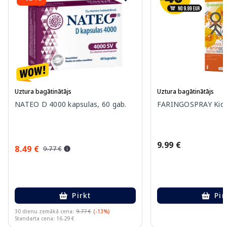
Uztura bagātinātājs
Uztura bagātinātājs
NATEO D 4000 kapsulas, 60 gab.
FARINGOSPRAY Kids 
9.99 €
8.49 €
9.77 €
Pirkt
Pir
30 dienu zemākā cena:
9.77 €
(-13%)
Standarta cena: 16.29 €