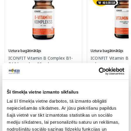
Uztura bagātinātājs
Uztura bagātinātājs
ICONFIT Vitamin B Complex B1-
ICONFIT Vitamin B1
B12 kapsulas, 90 gab.
gab.
11.49 €
11.99 €
Šī tīmekļa vietne izmanto sīkfailus
Pirkt
Pir
Lai šī tīmekļa vietne darbotos, tā izmanto obligāti
nepieciešamās sīkdatnes. Ar jūsu piekrišanu papildus
šajā vietnē var tikt izmantotas statistikas un sociālo
Page 1 of 10
mediju sīkdatnes, lai personalizētu saturu un reklāmas,
nodrošinātu sociālo saziņas līdzekļu funkcijas un