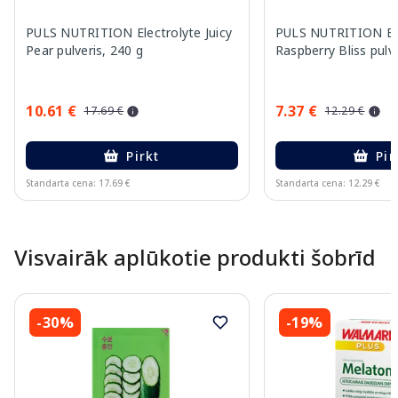
PULS NUTRITION Electrolyte Juicy
PULS NUTRITION Ele
Pear pulveris, 240 g
Raspberry Bliss pulve
10.61 €
7.37 €
17.69 €
12.29 €
Pirkt
Pir
Standarta cena: 17.69 €
Standarta cena: 12.29 €
Page 1 of 10
Visvairāk aplūkotie produkti šobrīd
-30%
-19%