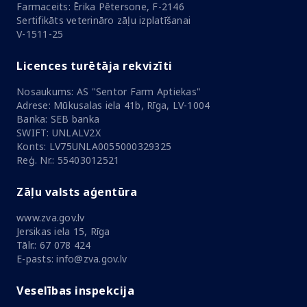
Farmaceits: Ērika Pētersone, F-2146
Sertifikāts veterināro zāļu izplatīšanai
V-1511-25
Licences turētāja rekvizīti
Nosaukums: AS "Sentor Farm Aptiekas"
Adrese: Mūkusalas iela 41b, Rīga, LV-1004
Banka: SEB banka
SWIFT: UNLALV2X
Konts: LV75UNLA0055000329325
Reģ. Nr.: 55403012521
Zāļu valsts aģentūra
www.zva.gov.lv
Jersikas iela 15, Rīga
Tālr.: 67 078 424
E-pasts: info@zva.gov.lv
Veselības inspekcija