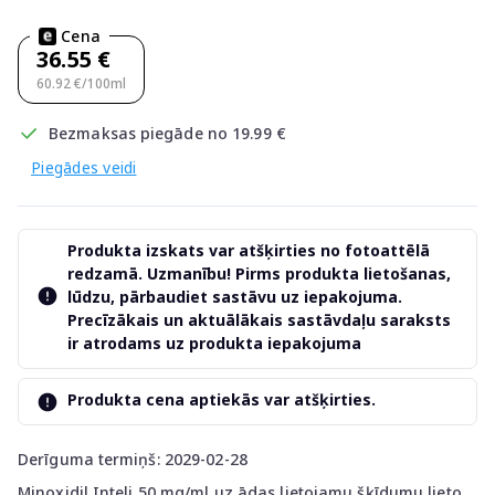
Cena
36.55 €
60.92 €/100ml
Bezmaksas piegāde no 19.99 €
Piegādes veidi
Produkta izskats var atšķirties no fotoattēlā
redzamā. Uzmanību! Pirms produkta lietošanas,
lūdzu, pārbaudiet sastāvu uz iepakojuma.
Precīzākais un aktuālākais sastāvdaļu saraksts
ir atrodams uz produkta iepakojuma
Produkta cena aptiekās var atšķirties.
Derīguma termiņš: 2029-02-28
Minoxidil Inteli 50 mg/ml uz ādas lietojamu šķīdumu lieto