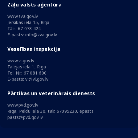
Zāļu valsts aģentūra
www.zva.gov.lv
Jersikas iela 15, Rīga
Tālr.: 67 078 424
E-pasts: info@zva.gov.lv
Veselības inspekcija
www.vi.gov.lv
Talejas iela 1, Riga
Tel. Nr.: 67 081 600
E-pasts: vi@vi.gov.lv
Pārtikas un veterinārais dienests
www.pvd.gov.lv
Rīga, Peldu iela 30, tālr. 67095230, epasts
pasts@pvd.gov.lv