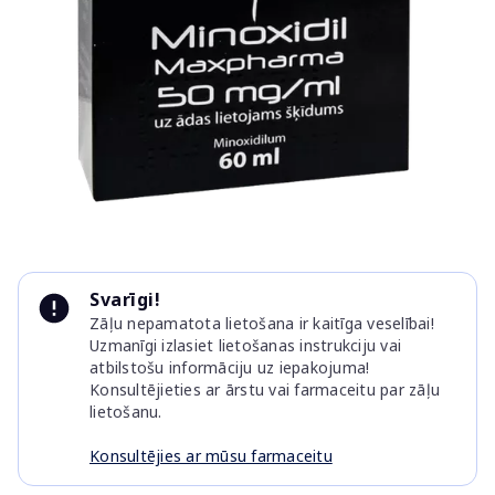
Item
1
Svarīgi!
of
Zāļu nepamatota lietošana ir kaitīga veselībai!
1
Uzmanīgi izlasiet lietošanas instrukciju vai
atbilstošu informāciju uz iepakojuma!
Konsultējieties ar ārstu vai farmaceitu par zāļu
lietošanu.
Konsultējies ar mūsu farmaceitu