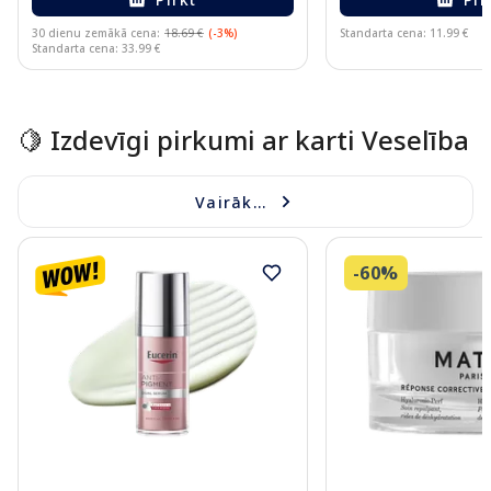
30 dienu zemākā cena:
18.69 €
(-3%)
Standarta cena: 11.99 €
Standarta cena: 33.99 €
Page 1 of 15
🍋 Izdevīgi pirkumi ar karti Veselība
Vairāk...
-60%