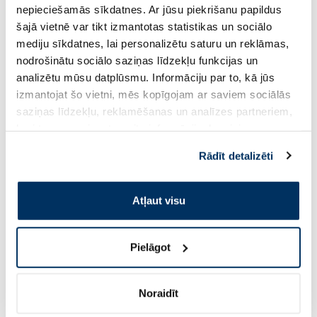
nepieciešamās sīkdatnes. Ar jūsu piekrišanu papildus
šajā vietnē var tikt izmantotas statistikas un sociālo
Pirkt
Pir
mediju sīkdatnes, lai personalizētu saturu un reklāmas,
nodrošinātu sociālo saziņas līdzekļu funkcijas un
analizētu mūsu datplūsmu. Informāciju par to, kā jūs
Page 1 of 10
izmantojat šo vietni, mēs kopīgojam ar saviem sociālās
saziņas līdzekļu, reklamēšanas un analīzes partneriem,
Saules aizsardzībai vasarā ☀️
kuri to var apvienot ar citu informāciju, ko viņiem
sniedzat vai ko viņi apkopo, kad lietojat viņu
Rādīt detalizēti
Vairāk...
pakalpojumus. Ja piekrītat šo papildu sīkdatņu
izmantošanai, lūdzu, atzīmējiet savu izvēli:
Atļaut visu
-45%
-40%
Pielāgot
Noraidīt