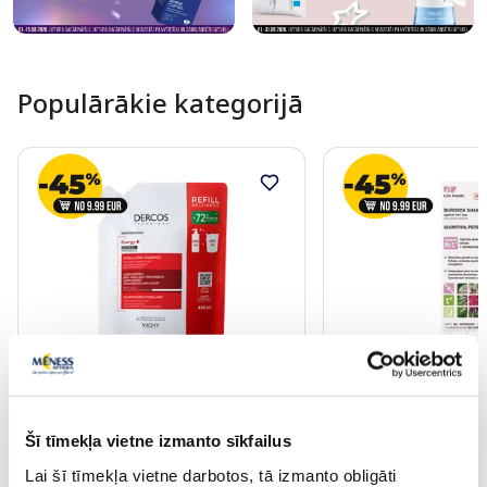
Populārākie kategorijā
VICHY Dercos Energy+ Stiprinošs
ELFA Dadžu šampūn
šampūns, 400 ml
Šī tīmekļa vietne izmanto sīkfailus
29.29 €
6.79 €
Lai šī tīmekļa vietne darbotos, tā izmanto obligāti