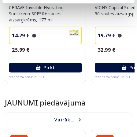
CERAVE Invisible Hydrating
VICHY Capital Solei
Sunscreen SPF50+ saules
50 saules aizsargspr
aizsargkrēms, 177 ml
14.29 €
19.79 €
25.99 €
32.99 €
Pirkt
Pir
Standarta cena: 25.99 €
Standarta cena: 32.99 €
Page 1 of 10
JAUNUMI piedāvājumā
Vairāk...