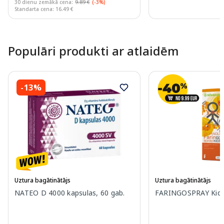
30 dienu zemākā cena:
9.89 €
(-3%)
Standarta cena: 16.49 €
Page 1 of 10
Populāri produkti ar atlaidēm
-13%
Uztura bagātinātājs
Uztura bagātinātājs
NATEO D 4000 kapsulas, 60 gab.
FARINGOSPRAY Kids 