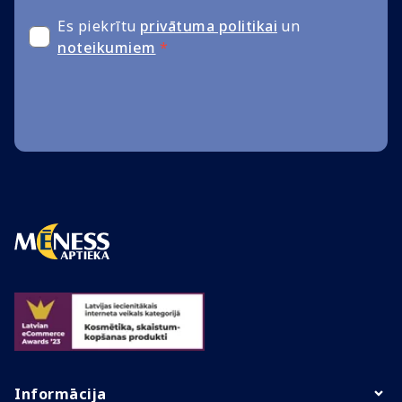
Es piekrītu
privātuma politikai
un
noteikumiem
*
Informācija