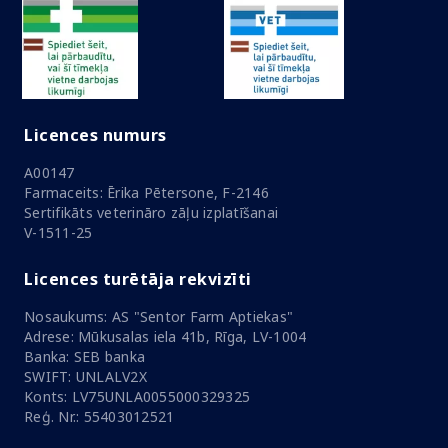
Licences numurs
A00147
Farmaceits: Ērika Pētersone, F-2146
Sertifikāts veterināro zāļu izplatīšanai
V-1511-25
Licences turētāja rekvizīti
Nosaukums: AS "Sentor Farm Aptiekas"
Adrese: Mūkusalas iela 41b, Rīga, LV-1004
Banka: SEB banka
SWIFT: UNLALV2X
Konts: LV75UNLA0055000329325
Reģ. Nr.: 55403012521