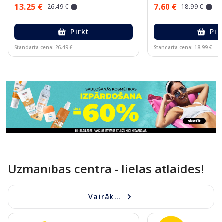
13.25 €
7.60 €
26.49 €
18.99 €
Pirkt
Pir
Standarta cena: 26.49 €
Standarta cena: 18.99 €
Page 1 of 11
Uzmanības centrā - lielas atlaides!
Vairāk...