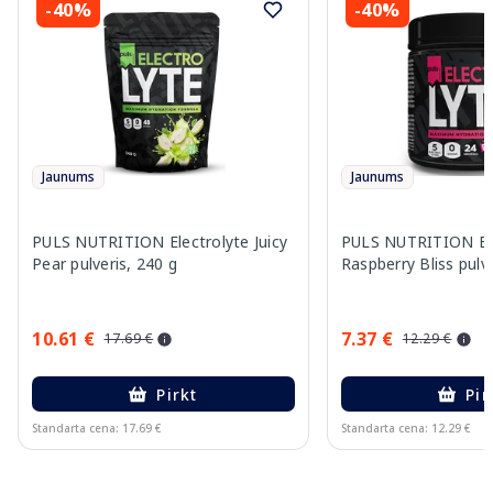
-40%
-40%
Jaunums
Jaunums
PULS NUTRITION Electrolyte Juicy
PULS NUTRITION Ele
Pear pulveris, 240 g
Raspberry Bliss pulve
10.61 €
7.37 €
17.69 €
12.29 €
Pirkt
Pir
Standarta cena: 17.69 €
Standarta cena: 12.29 €
Page 1 of 10