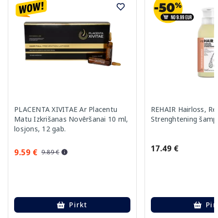
PLACENTA XIVITAE Ar Placentu
REHAIR Hairloss, Rep
Matu Izkrišanas Novēršanai 10 ml,
Strenghtening šamp
losjons, 12 gab.
17.49 €
9.59 €
9.89 €
Pirkt
Pir