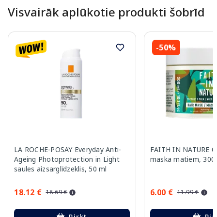
Visvairāk aplūkotie produkti šobrīd
-50%
LA ROCHE-POSAY Everyday Anti-
FAITH IN NATURE C
Ageing Photoprotection in Light
maska matiem, 300
saules aizsarglīdzeklis, 50 ml
18.12 €
6.00 €
18.69 €
11.99 €
Pirkt
Pir