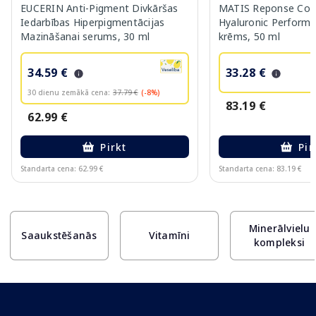
EUCERIN Anti-Pigment Divkāršas
MATIS Reponse Corr
Iedarbības Hiperpigmentācijas
Hyaluronic Performa
Mazināšanai serums, 30 ml
krēms, 50 ml
34.59 €
33.28 €
30 dienu zemākā cena:
37.79 €
(-8%)
83.19 €
62.99 €
Pirkt
Pir
Standarta cena: 62.99 €
Standarta cena: 83.19 €
Page 1 of 10
Minerālvielu
Saaukstēšanās
Vitamīni
kompleksi