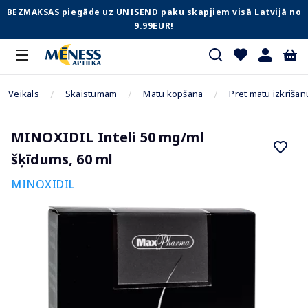
BEZMAKSAS piegāde uz UNISEND paku skapjiem visā Latvijā no
9.99EUR!
Veikals
Skaistumam
Matu kopšana
Pret matu izkrišan
MINOXIDIL Inteli 50 mg/ml
šķīdums, 60 ml
MINOXIDIL