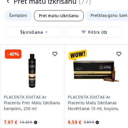
Pret matu izkrišanu
(77)
Šampūni
Pretblaugznu šam
Pret matu izkrišanu
Šķirošana
Filtrs (0)
-40%
PLACENTA XIVITAE Ar
PLACENTA XIVITAE Ar
Placentu Pret Matu Izkrišanu
Placentu Matu Izkrišanas
šampūns, 250 ml
Novēršanai 10 ml, losjons,
12 gab.
7.97 €
9.59 €
13.29 €
9.89 €