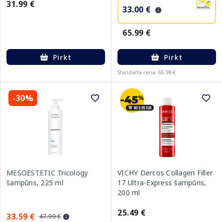
31.99 €
33.00 €
65.99 €
Pirkt
Pirkt
Standarta cena: 65.99 €
-30%
MESOESTETIC Tricology
VICHY Dercos Collagen Filler
šampūns, 225 ml
17 Ultra-Express šampūns,
200 ml
25.49 €
33.59 €
47.99 €