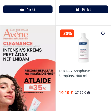
Pirkt
Pirkt
-30%
DUCRAY Anaphase+
šampūns, 400 ml
19.10 €
27.29 €