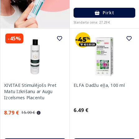
Pirkt
Standarta cena: 27.29 €
-45%
XIVITAE Stimulējošs Pret
ELFA Dadžu eļļa, 100 ml
Matu Izkrišanu ar Augu
Izcelsmes Placentu
šampūns, 250 ml
6.49 €
8.79 €
15.99 €