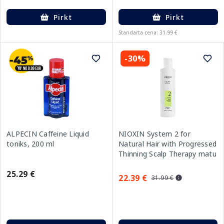
Pirkt
Pirkt
Standarta cena: 31.99 €
-30%
NIOXIN System 2 for
ALPECIN Caffeine Liquid
Natural Hair with Progressed
toniks, 200 ml
Thinning Scalp Therapy matu
kondicionieris, 300 ml
25.29 €
22.39 €
31.99 €