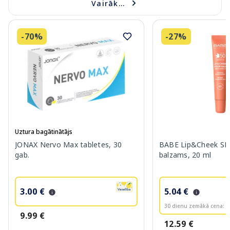
Vairāk...
-70%
-27%
Uztura bagātinātājs
JONAX Nervo Max tabletes, 30
BABE Lip&Cheek SPF
gab.
balzams, 20 ml
3.00 €
5.04 €
30 dienu zemākā cena:
6
9.99 €
12.59 €