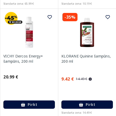
Standarta cena: 65.99 €
Standarta cena: 10.19 €
-35%
VICHY Dercos Energy+
KLORANE Quinine šampūns,
šampūns, 200 ml
200 ml
20.99 €
9.42 €
14.49 €
Pirkt
Pirkt
Standarta cena: 14.49 €