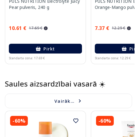
PULS NUTRITION Electrolyte Juicy
PULS NUTRITION Ele
Pear pulveris, 240 g
Orange-Mango pulver
10.61 €
7.37 €
17.69 €
12.29 €
Pirkt
Pir
Standarta cena: 17.69 €
Standarta cena: 12.29 €
Page 1 of 10
Saules aizsardzībai vasarā ☀️
Vairāk...
-60%
-60%