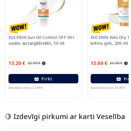
EUCERIN Sun Oil Control SPF 50+
EUCERIN Kids Dry T
saules aizsarglīdzeklis, 50 ml
krēms-gels, 200 ml
13.20 €
13.60 €
32.99 €
33.99 €
Pirkt
Pir
Standarta cena: 32.99 €
Standarta cena: 33.99 €
Page 1 of 10
🍋 Izdevīgi pirkumi ar karti Veselība