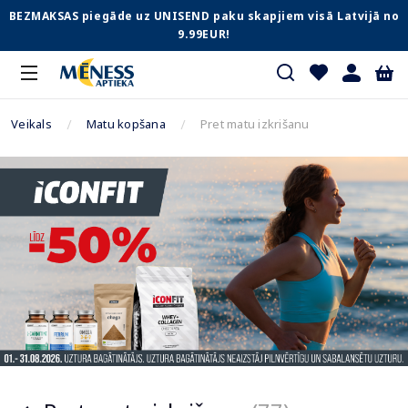
BEZMAKSAS piegāde uz UNISEND paku skapjiem visā Latvijā no
9.99EUR!
Veikals
Matu kopšana
Pret matu izkrišanu