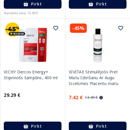
Pirkt
Pirkt
Standarta cena: 15.99 €
-45%
VICHY Dercos Energy+
XIVITAE Stimulējošs Pret
Stiprinošs šampūns, 400 ml
Matu Izkrišanu Ar Augu
Izcelsmes Placentu matu
kondicionieris, 250 ml
29.29 €
7.42 €
13.49 €
Pirkt
Pirkt