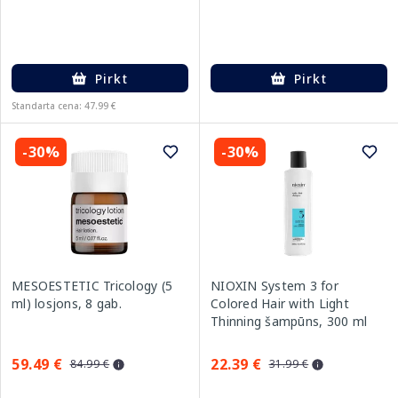
Pirkt
Pirkt
Standarta cena: 47.99 €
-30%
-30%
MESOESTETIC Tricology (5
NIOXIN System 3 for
ml) losjons, 8 gab.
Colored Hair with Light
Thinning šampūns, 300 ml
59.49 €
22.39 €
84.99 €
31.99 €