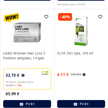
Standarta cena: 13.49 €
-40%
LABO Woman Hair Loss 5
ELFA 7in1 eļļa, 100 ml
Patents ampulas, 14 gab.
6.11 €
10.19 €
32.73 €
30 dienu zemākā cena:
33.00 €
(-1%)
65.99 €
Pirkt
Pirkt