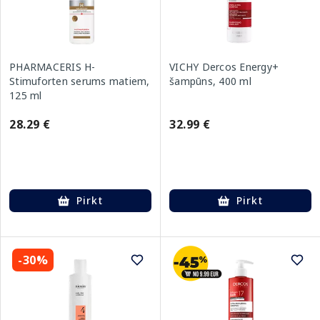
PHARMACERIS H-
VICHY Dercos Energy+
Stimuforten serums matiem,
šampūns, 400 ml
125 ml
28.29 €
32.99 €
Pirkt
Pirkt
-30%