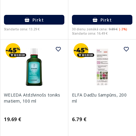
Pirkt
Pirkt
Standarta cena: 13.29 €
30 dienu zemākā cena:
9.89 €
(-3%)
Standarta cena: 16.49 €
WELEDA Atdzīvinošs toniks
ELFA Dadžu šampūns, 200
matiem, 100 ml
ml
19.69 €
6.79 €