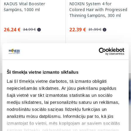
KADUS Vital Booster
NIOXIN System 4 for
šampūns, 1000 ml
Colored Hair with Progressed
Thinning šampūns, 300 ml
26.24 €
22.39 €
34.99 €
31.99 €
Pirkt
Pirkt
Standarta cena: 34.99 €
Standarta cena: 31.99 €
Šī tīmekļa vietne izmanto sīkfailus
Lai šī tīmekļa vietne darbotos, tā izmanto obligāti
nepieciešamās sīkdatnes. Ar jūsu piekrišanu papildus
šajā vietnē var tikt izmantotas statistikas un sociālo
mediju sīkdatnes, lai personalizētu saturu un reklāmas,
nodrošinātu sociālo saziņas līdzekļu funkcijas un
analizētu mūsu datplūsmu. Informāciju par to, kā jūs
izmantojat šo vietni, mēs kopīgojam ar saviem sociālās
saziņas līdzekļu, reklamēšanas un analīzes partneriem,