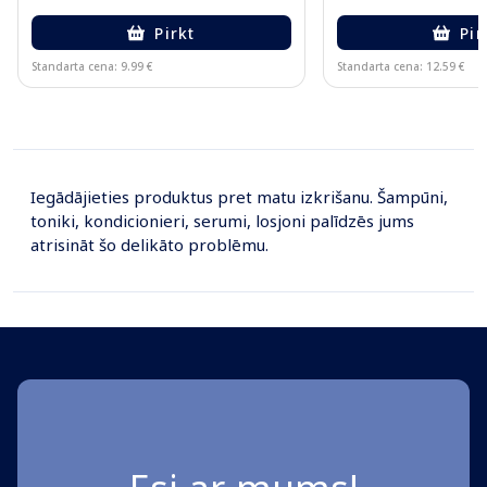
Pirkt
Pir
Standarta cena: 9.99 €
Standarta cena: 12.59 €
Page 1 of 10
Iegādājieties produktus pret matu izkrišanu. Šampūni,
toniki, kondicionieri, serumi, losjoni palīdzēs jums
atrisināt šo delikāto problēmu.