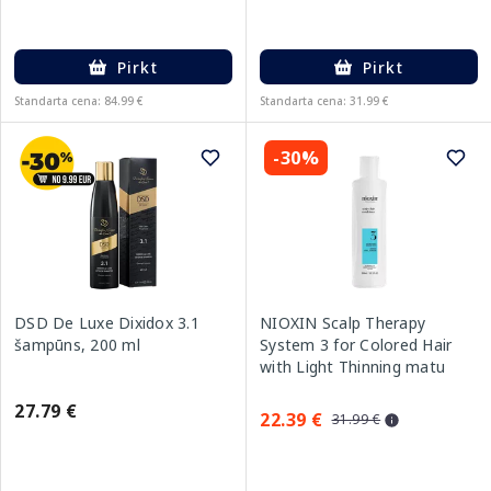
Pirkt
Pirkt
Standarta cena: 84.99 €
Standarta cena: 31.99 €
-30%
DSD De Luxe Dixidox 3.1
NIOXIN Scalp Therapy
šampūns, 200 ml
System 3 for Colored Hair
with Light Thinning matu
kondicionieris, 300 ml
27.79 €
22.39 €
31.99 €