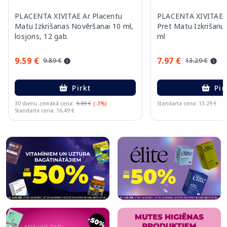
PLACENTA XIVITAE Ar Placentu
PLACENTA XIVITAE A
Matu Izkrišanas Novēršanai 10 ml,
Pret Matu Izkrišanu
losjons, 12 gab.
ml
9.59 €
7.97 €
9.89 €
13.29 €
Pirkt
Pir
30 dienu zemākā cena:
9.89 €
(-3%)
Standarta cena: 13.29 €
Standarta cena: 16.49 €
Page 1 of 7