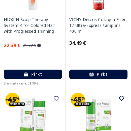
NIOXIN Scalp Therapy
VICHY Dercos Collagen Filler
System 4 for Colored Hair
17 Ultra-Express šampūns,
with Progressed Thinning
400 ml
matu kondicionieris, 300 ml
34.49 €
22.39 €
31.99 €
Pirkt
Pirkt
Standarta cena: 31.99 €