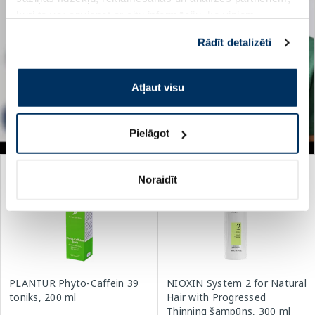
kuri to var apvienot ar citu informāciju, ko viņiem
sniedzat vai ko viņi apkopo, kad lietojat viņu
Rādīt detalizēti
pakalpojumus. Ja piekrītat šo papildu sīkdatņu
izmantošanai, lūdzu, atzīmējiet savu izvēli:
Atļaut visu
Pielāgot
-30%
Noraidīt
PLANTUR Phyto-Caffein 39
NIOXIN System 2 for Natural
toniks, 200 ml
Hair with Progressed
Thinning šampūns, 300 ml