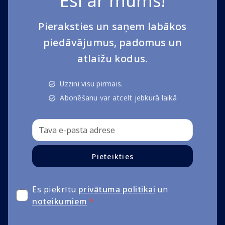
Esi ar mums!
Pieraksties un saņem labākos
piedāvājumus, padomus un
atlaižu kodus.
Uzzini visu pirmais.
Abonēšanu var atcelt jebkurā laikā
Pieteikties
Es piekrītu
privātuma politikai
un
noteikumiem
*