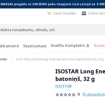
ZMAKSAS piegāde uz UNISEND paku skapjiem visā Latvijā no 9.99E
Karte Veselība
Online far
Analīžu komplekti 🩸
Kosmē
dikamenti
Skaistumam
oniņi
ISOSTAR Long Energy Date Banana Chocolate batoniņš, 32 g
ISOSTAR Long Ene
batoniņš, 32 g
ISOSTAR
(0 atsauksm
0