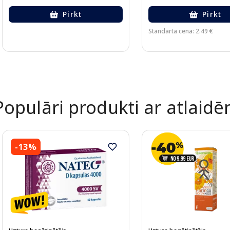
Pirkt
Pirkt
Standarta cena: 2.49 €
Page 1 of 2
Populāri produkti ar atlaid
-13%