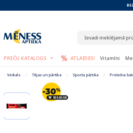
BE
PREČU KATALOGS
ATLAIDES!
Vitamīni
Me
Veikals
Tējas un pārtika
Sporta pārtika
Proteīna bat