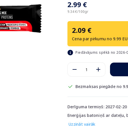
2.99 €
9.34 €/100gr
2.09 €
Cena par pirkumu no 9.99 EU
Piedāvājums spēkā no 2026-0
Bezmaksas piegāde no 9.9
Derīguma termiņš: 2027-02-20
Enerģijas batoniņš ar dateļu,
Uzzināt vairāk