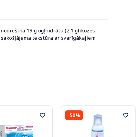
nodrošina 19 g ogļhidrātu (2:1 glikozes-
li sakošļājama tekstūra ar svarīgākajiem
-50%