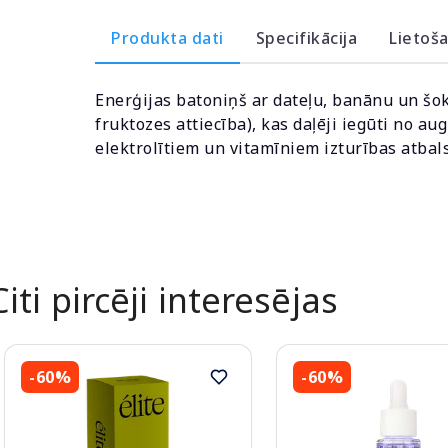
Produkta dati
Specifikācija
Lietoš
Enerģijas batoniņš ar dateļu, banānu un šoko
fruktozes attiecība), kas daļēji iegūti no au
elektrolītiem un vitamīniem izturības atbal
Citi pircēji interesējas
-60%
-60%