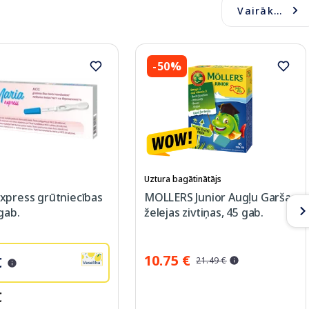
Vairāk...
-50%
Uztura bagātinātājs
xpress grūtniecības
MOLLERS Junior Augļu Garšas
 gab.
želejas zivtiņas, 45 gab.
10.75 €
€
21.49 €
€