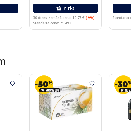
Pirkt
30 dienu zemākā cena:
10.75 €
(-9%)
Standarta c
Standarta cena: 21.49 €
ēm