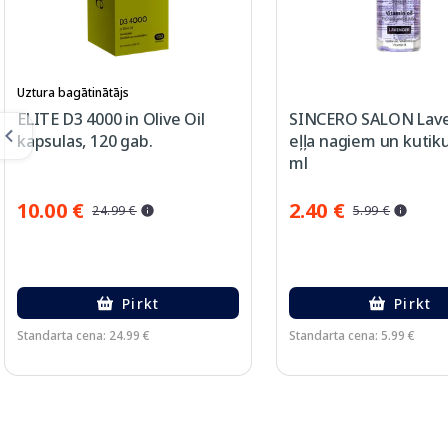
Uztura bagātinātājs
ELITE D3 4000 in Olive Oil
SINCERO SALON Lav
kapsulas, 120 gab.
eļļa nagiem un kutiku
ml
10.00 €
2.40 €
24.99 €
5.99 €
Pirkt
Pirkt
Standarta cena: 24.99 €
Standarta cena: 5.99 €
Page 1 of 3