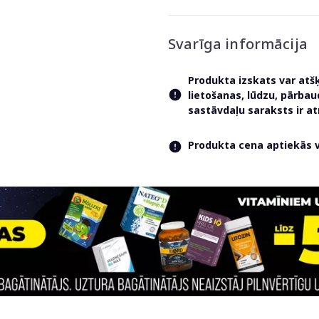
Svarīga informācija
Produkta izskats var atš
lietošanas, lūdzu, pārba
sastāvdaļu saraksts ir 
Produkta cena aptiekās va