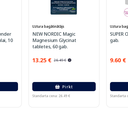
Uztura bagātinātājs
Uztura bag
ender
NEW NORDIC Magic
SUPER O
lai, 10
Magnesium Glycinat
gab.
tabletes, 60 gab.
13.25 €
9.60 €
26.49 €
Pirkt
Standarta cena: 26.49 €
Standarta 