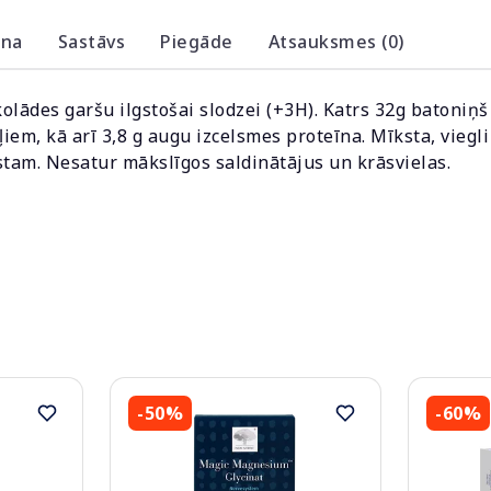
ana
Sastāvs
Piegāde
Atsauksmes (0)
lādes garšu ilgstošai slodzei (+3H). Katrs 32g batoniņš 
gļiem, kā arī 3,8 g augu izcelsmes proteīna. Mīksta, vieg
stam. Nesatur mākslīgos saldinātājus un krāsvielas.
-50%
-60%