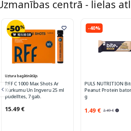
Uzmanības centrā - lielas at
-40%
Uztura bagātinātājs
RFF C 1000 Max Shots Ar
PULS NUTRITION Bite
Kurkumu Un Ingveru 25 ml
Peanut Protein baton
pudelītes, 7 gab.
g
15.49 €
1.49 €
2.49 €