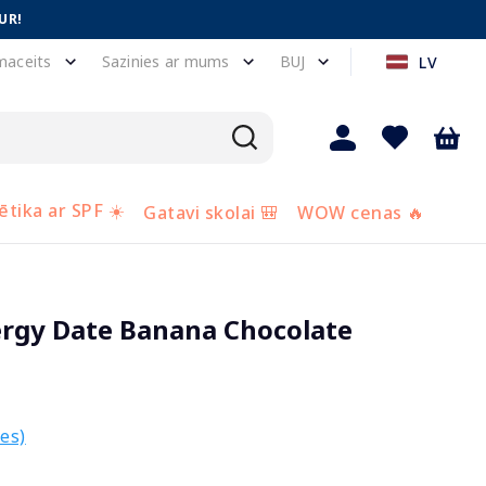
UR!
maceits
Sazinies ar mums
BUJ
LV
tika ar SPF ☀️
Gatavi skolai 🎒
WOW cenas 🔥
rgy Date Banana Chocolate
es)