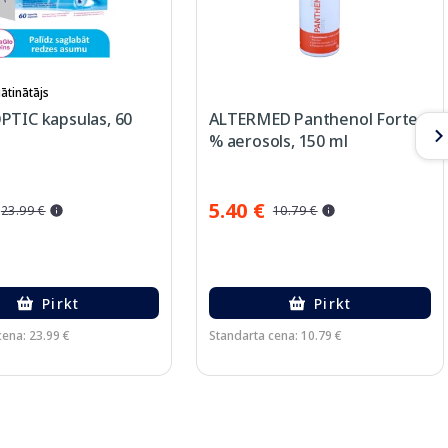
ātinātājs
PTIC kapsulas, 60
ALTERMED Panthenol Forte 9
% aerosols, 150 ml
5.40 €
23.99 €
10.79 €
Pirkt
Pirkt
cena: 23.99 €
Standarta cena: 10.79 €