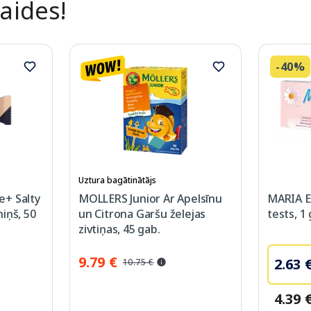
laides!
-40%
Uztura bagātinātājs
+ Salty
MOLLERS Junior Ar Apelsīnu
MARIA E
iņš, 50
un Citrona Garšu želejas
tests, 1
zivtiņas, 45 gab.
9.79 €
2.63 
10.75 €
4.39 