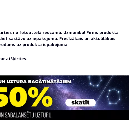
ķirties no fotoattēlā redzamā. Uzmanību! Pirms produkta
udiet sastāvu uz iepakojuma. Precīzākais un aktuālākais
atrodams uz produkta iepakojuma
r atšķirties.