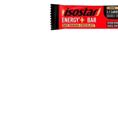
Item
1
of
1
Item
1
of
1