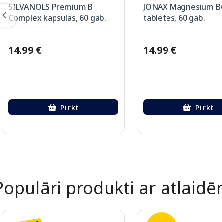
SILVANOLS Premium B
JONAX Magnesium B
Complex kapsulas, 60 gab.
tabletes, 60 gab.
14.99 €
14.99 €
Pirkt
Pirkt
Page 1 of 2
Populāri produkti ar atlaid