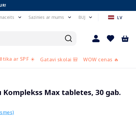
UR!
maceits
Sazinies ar mums
BUJ
LV
tika ar SPF ☀️
Gatavi skolai 🎒
WOW cenas 🔥
 Komplekss Max tabletes, 30 gab.
ksmes)