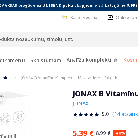
ZMAKSAS piegāde uz UNISEND paku skapjiem visā Latvijā no 9.99E
Karte Veselība
Online far
Analīžu komplekti 🩸
Kosmē
dikamenti
Skaistumam
tamīni
JONAX B Vitamīnu Komplekss Max tabletes, 30 gab.
JONAX B Vitamīnu
JONAX
(14 atsau
5.0
5.39 €
8.99 €
-40%