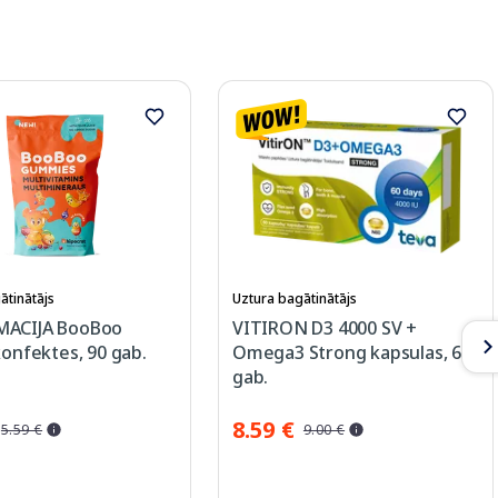
ātinātājs
Uztura bagātinātājs
MACIJA BooBoo
VITIRON D3 4000 SV +
konfektes, 90 gab.
Omega3 Strong kapsulas, 60
gab.
8.59 €
5.59 €
9.00 €