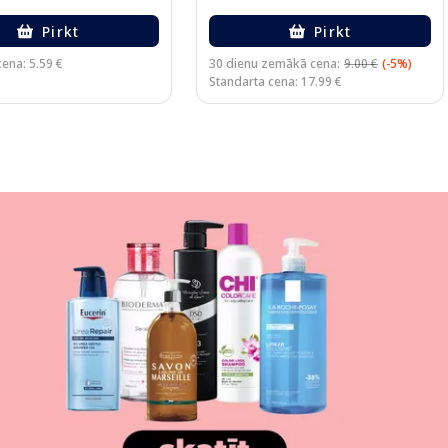
Pirkt
Pirkt
ena: 5.59 €
30 dienu zemākā cena:
9.00 €
(-5%)
Standarta cena: 17.99 €