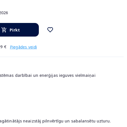
.2026
Pirkt
9 €
Piegādes veidi
stēmas darbībai un enerģijas ieguves vielmaiņai
agātinātājs neaizstāj pilnvērtīgu un sabalansētu uzturu.