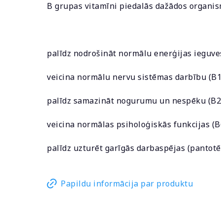
B grupas vitamīni piedalās dažādos organisma 
palīdz nodrošināt normālu enerģijas ieguves
veicina normālu nervu sistēmas darbību (B1, 
palīdz samazināt nogurumu un nespēku (B2, 
veicina normālas psiholoģiskās funkcijas (B6,
palīdz uzturēt garīgās darbaspējas (pantot
Papildu informācija par produktu