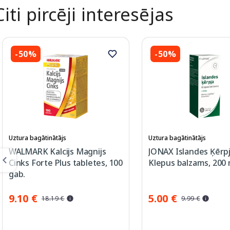
Citi pircēji interesējas
-50%
-50%
Uztura bagātinātājs
Uztura bagātinātājs
WALMARK Kalcijs Magnijs
JONAX Islandes Ķērpj
Cinks Forte Plus tabletes, 100
Klepus balzams, 200 
gab.
9.10 €
5.00 €
18.19 €
9.99 €