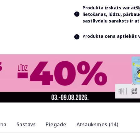
Produkta izskats var atš
lietošanas, lūdzu, pārba
sastāvdaļu saraksts ir 
Produkta cena aptiekās va
ana
Sastāvs
Piegāde
Atsauksmes (14)