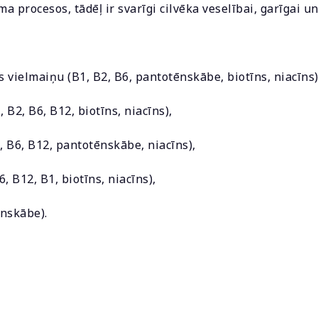
procesos, tādēļ ir svarīgi cilvēka veselībai, garīgai un 
 vielmaiņu (B1, B2, B6, pantotēnskābe, biotīns, niacīns)
B2, B6, B12, biotīns, niacīns),
B6, B12, pantotēnskābe, niacīns),
 B12, B1, biotīns, niacīns),
ēnskābe).