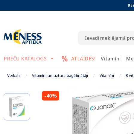
BE
PREČU KATALOGS
ATLAIDES!
Vitamīni
Me
Veikals
Vitamīni un uztura bagātinātāji
Vitamīni
B vi
-40%