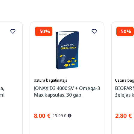
-50%
-50%
Uztura bagātinātājs
Uztura bag
a,
JONAX D3 4000 SV + Omega-3
BIOFAR
ml
Max kapsulas, 30 gab.
želejas 
8.00 €
2.80 €
15.99 €