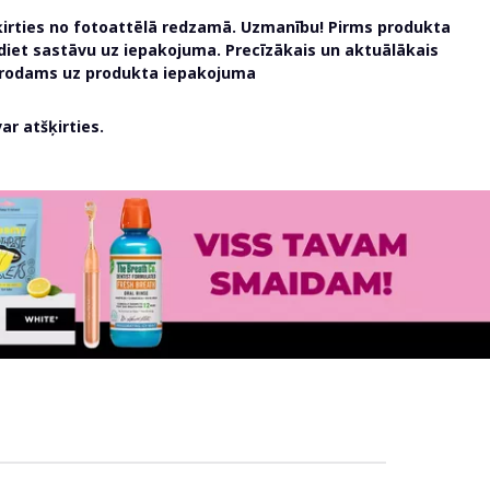
ķirties no fotoattēlā redzamā. Uzmanību! Pirms produkta
udiet sastāvu uz iepakojuma. Precīzākais un aktuālākais
atrodams uz produkta iepakojuma
r atšķirties.