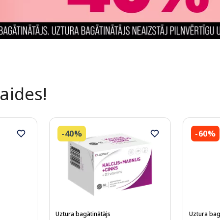
laides!
-40%
-60%
Uztura bagātinātājs
Uztura bag