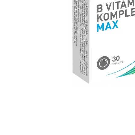
Item
1
of
1
Item
1
of
1